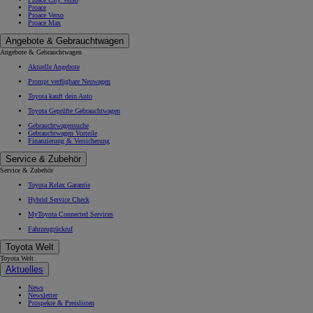
Proace
Proace Verso
Proace Max
Angebote & Gebrauchtwagen
Angebote & Gebrauchtwagen
Aktuelle Angebote
Prompt verfügbare Neuwagen
Toyota kauft dein Auto
Toyota Geprüfte Gebrauchtwagen
Gebrauchtwagensuche
Gebrauchtwagen Vorteile
Finanzierung & Versicherung
Service & Zubehör
Service & Zubehör
Toyota Relax Garantie
Hybrid Service Check
MyToyota Connected Services
Fahrzeugrückruf
Toyota Welt
Toyota Welt
Aktuelles
News
Newsletter
Prospekte & Preislisten