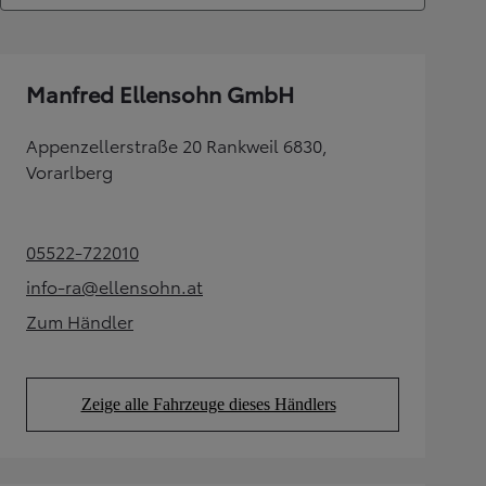
Manfred Ellensohn GmbH
Appenzellerstraße 20 Rankweil 6830,
Vorarlberg
05522-722010
(Opens in new tab)
info-ra@ellensohn.at
(Opens in new tab)
Zum Händler
(Opens in new tab)
Zeige alle Fahrzeuge dieses Händlers
(Opens in new tab)