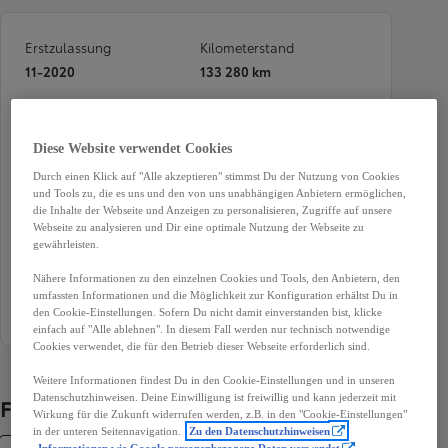
Erstzulassung
Kilometerstand
11-2020
133 280 km
Treibstoff
Karosserie
Diesel
SUV
Diese Website verwendet Cookies
Leistung
Getriebe
Durch einen Klick auf "Alle akzeptieren" stimmst Du der Nutzung von Cookies
96 kW (130 PS)
Automatik
und Tools zu, die es uns und den von uns unabhängigen Anbietern ermöglichen,
die Inhalte der Webseite und Anzeigen zu personalisieren, Zugriffe auf unsere
Türen
Sitze
Webseite zu analysieren und Dir eine optimale Nutzung der Webseite zu
gewährleisten.
5
5
Nähere Informationen zu den einzelnen Cookies und Tools, den Anbietern, den
Außenfarbe
Antriebsart
umfassten Informationen und die Möglichkeit zur Konfiguration erhältst Du in
Weiß
Frontantrieb
den Cookie-Einstellungen. Sofern Du nicht damit einverstanden bist, klicke
einfach auf "Alle ablehnen". In diesem Fall werden nur technisch notwendige
Cookies verwendet, die für den Betrieb dieser Webseite erforderlich sind.
Weitere Informationen findest Du in den Cookie-Einstellungen und in unseren
Datenschutzhinweisen. Deine Einwilligung ist freiwillig und kann jederzeit mit
Fahrzeugdetails
Wirkung für die Zukunft widerrufen werden, z.B. in den "Cookie-Einstellungen"
in der unteren Seitennavigation.
Zu den Datenschutzhinweisen