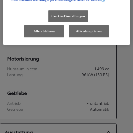
Informationen wie Google personenbezogene Daten verwendet
Spezifikationen
Cookie-Einstellungen
Maße und Abmessungen
Alle ablehnen
Alle akzeptieren
Türen
5
Sitze
5
Motorisierung
Hubraum in ccm
1 499
cc
Leistung
96
kW (130 PS)
Getriebe
Antrieb
Frontantrieb
Getriebe
Automatik
Ausstattung