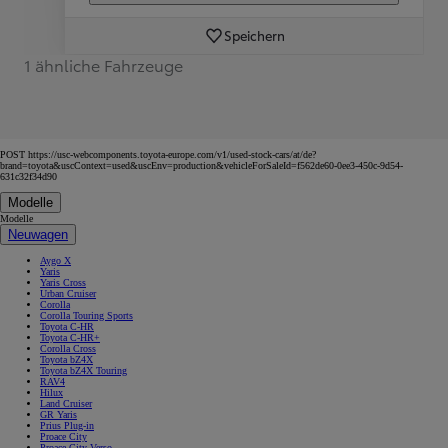
Speichern
1 ähnliche Fahrzeuge
POST https://usc-webcomponents.toyota-europe.com/v1/used-stock-cars/at/de?
brand=toyota&uscContext=used&uscEnv=production&vehicleForSaleId=f562de60-0ee3-450c-9d54-
631c32f34d90
Modelle
Modelle
Neuwagen
Aygo X
Yaris
Yaris Cross
Urban Cruiser
Corolla
Corolla Touring Sports
Toyota C-HR
Toyota C-HR+
Corolla Cross
Toyota bZ4X
Toyota bZ4X Touring
RAV4
Hilux
Land Cruiser
GR Yaris
Prius Plug-in
Proace City
Proace City Verso