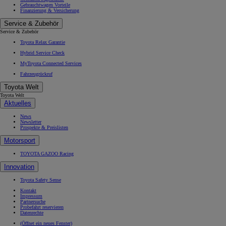
Gebrauchtwagen Vorteile
Finanzierung & Versicherung
Service & Zubehör
Service & Zubehör
Toyota Relax Garantie
Hybrid Service Check
MyToyota Connected Services
Fahrzeugrückruf
Toyota Welt
Toyota Welt
Aktuelles
News
Newsletter
Prospekte & Preislisten
Motorsport
TOYOTA GAZOO Racing
Innovation
Toyota Safety Sense
Kontakt
Impressum
Partnersuche
Probefahrt reservieren
Datenrechte
(Öffnet ein neues Fenster)