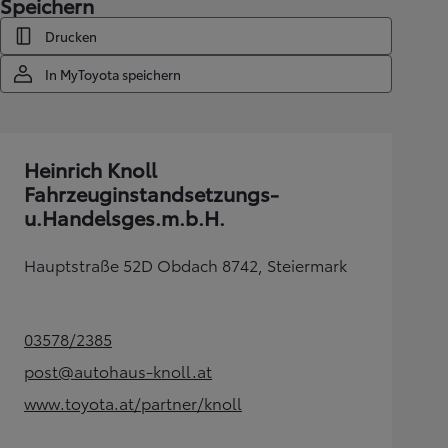
Speichern
Drucken
In MyToyota speichern
Heinrich Knoll
Fahrzeuginstandsetzungs-
u.Handelsges.m.b.H.
Hauptstraße 52D Obdach 8742, Steiermark
03578/2385
(Opens in new tab)
post@autohaus-knoll.at
(Opens in new tab)
www.toyota.at/partner/knoll
(Opens in new tab)