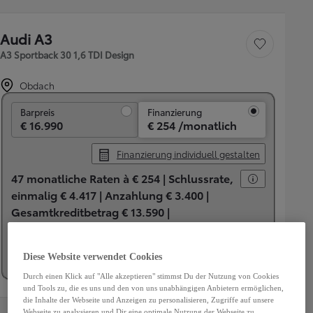
Audi A3
Fahrzeug speichern
A3 Sportback 30 1,6 TDI Design
Obdach
Barpreis
Barpreis
Finanzierung
€ 16.990
€ 254 /monatlich
Finanzierung individuell gestalten
47 monatliche Raten à € 254 |
Schlussrate,
einmalig € 4.417 |
Anzahlung € 3.400 |
Gesamtkreditbetrag € 13.590 |
Bearbeitungsgebühr € 170 |
Gesamtbetrag
€ 16.519 |
Laufzeit in Monaten 48 |
Sollzins,
Diese Website verwendet Cookies
fix 7,49% |
Effektiver Jahreszins 8,32%
Durch einen Klick auf "Alle akzeptieren" stimmst Du der Nutzung von Cookies
und Tools zu, die es uns und den von uns unabhängigen Anbietern ermöglichen,
die Inhalte der Webseite und Anzeigen zu personalisieren, Zugriffe auf unsere
Webseite zu analysieren und Dir eine optimale Nutzung der Webseite zu