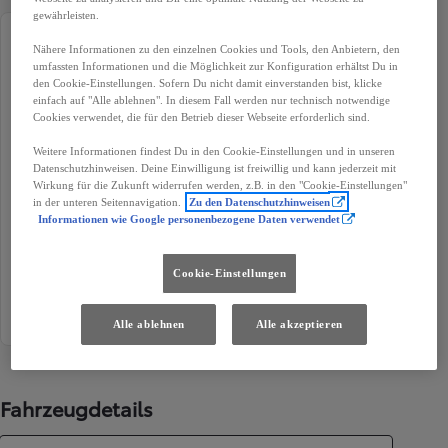
gewährleisten.
Erstzulassung
Kilometerstand
Nähere Informationen zu den einzelnen Cookies und Tools, den Anbietern, den
umfassten Informationen und die Möglichkeit zur Konfiguration erhältst Du in
05-2019
90 000 km
den Cookie-Einstellungen. Sofern Du nicht damit einverstanden bist, klicke
einfach auf "Alle ablehnen". In diesem Fall werden nur technisch notwendige
Treibstoff
Karosserie
Cookies verwendet, die für den Betrieb dieser Webseite erforderlich sind.
Diesel
Kombi
Weitere Informationen findest Du in den Cookie-Einstellungen und in unseren
Leistung
Getriebe
Datenschutzhinweisen. Deine Einwilligung ist freiwillig und kann jederzeit mit
Wirkung für die Zukunft widerrufen werden, z.B. in den "Cookie-Einstellungen"
85 kW (115 PS)
Handschaltung
in der unteren Seitennavigation.
Zu den Datenschutzhinweisen
Informationen wie Google personenbezogene Daten verwendet
Türen
Sitze
1
1
Cookie-Einstellungen
Außenfarbe
Antriebsart
Rot
Frontantrieb
Alle ablehnen
Alle akzeptieren
Fahrzeugdetails