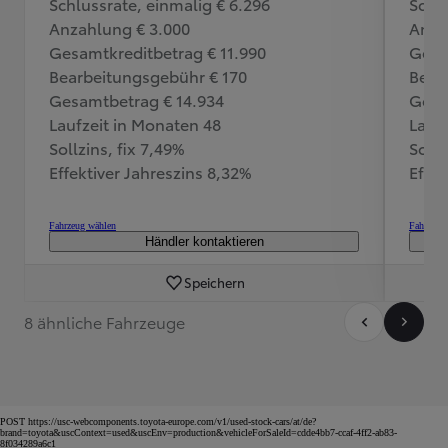
Schlussrate, einmalig € 6.296
Schlu
Anzahlung € 3.000
Anza
Gesamtkreditbetrag € 11.990
Gesa
Bearbeitungsgebühr € 170
Bear
Gesamtbetrag € 14.934
Gesa
Laufzeit in Monaten 48
Lauf
Sollzins, fix 7,49%
Sollz
Effektiver Jahreszins 8,32%
Effek
Fahrzeug wählen
Fahrzeug
Händler kontaktieren
Speichern
8 ähnliche Fahrzeuge
POST https://usc-webcomponents.toyota-europe.com/v1/used-stock-cars/at/de?
brand=toyota&uscContext=used&uscEnv=production&vehicleForSaleId=cdde4bb7-ccaf-4ff2-ab83-
8f034289a6c1