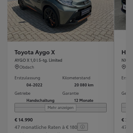
Toyota Aygo X
Hyu
AYGO X 1,0 l 5-tg. Limited
NX4 P
Obdach
Ran
Erstzulassung
Kilometerstand
Erstz
04-2022
20 080 km
Getriebe
Garantie
Getri
Handschaltung
12 Monate
Mehr anzeigen
€ 14.990
€ 22
47 monatliche Raten à € 180
47 m