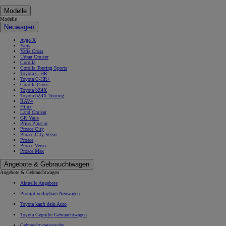
Modelle
Modelle
Neuwagen
Aygo X
Yaris
Yaris Cross
Urban Cruiser
Corolla
Corolla Touring Sports
Toyota C-HR
Toyota C-HR+
Corolla Cross
Toyota bZ4X
Toyota bZ4X Touring
RAV4
Hilux
Land Cruiser
GR Yaris
Prius Plug-in
Proace City
Proace City Verso
Proace
Proace Verso
Proace Max
Angebote & Gebrauchtwagen
Angebote & Gebrauchtwagen
Aktuelle Angebote
Prompt verfügbare Neuwagen
Toyota kauft dein Auto
Toyota Geprüfte Gebrauchtwagen
Gebrauchtwagensuche