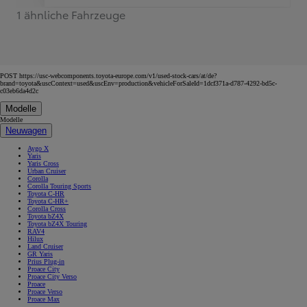
1 ähnliche Fahrzeuge
POST https://usc-webcomponents.toyota-europe.com/v1/used-stock-cars/at/de?
brand=toyota&uscContext=used&uscEnv=production&vehicleForSaleId=1dcf371a-d787-4292-bd5c-
c03eb6da4d2c
Modelle
Modelle
Neuwagen
Aygo X
Yaris
Yaris Cross
Urban Cruiser
Corolla
Corolla Touring Sports
Toyota C-HR
Toyota C-HR+
Corolla Cross
Toyota bZ4X
Toyota bZ4X Touring
RAV4
Hilux
Land Cruiser
GR Yaris
Prius Plug-in
Proace City
Proace City Verso
Proace
Proace Verso
Proace Max