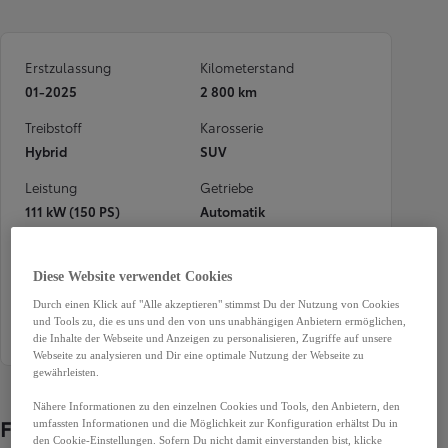
Erstzulassung
Kilometerstand
01-2025
2 800 km
Treibstoff
Karosserie
Hybrid
SUV
Leistung
Getriebe
111 kW (150 PS)
Automatik
Türen
Sitze
5
5
Diese Website verwendet Cookies
Außenfarbe
Garantie
Durch einen Klick auf "Alle akzeptieren" stimmst Du der Nutzung von Cookies
und Tools zu, die es uns und den von uns unabhängigen Anbietern ermöglichen,
Blau
19 Monate
die Inhalte der Webseite und Anzeigen zu personalisieren, Zugriffe auf unsere
Webseite zu analysieren und Dir eine optimale Nutzung der Webseite zu
gewährleisten.
Nähere Informationen zu den einzelnen Cookies und Tools, den Anbietern, den
Fahrzeugdetails
umfassten Informationen und die Möglichkeit zur Konfiguration erhältst Du in
den Cookie-Einstellungen. Sofern Du nicht damit einverstanden bist, klicke