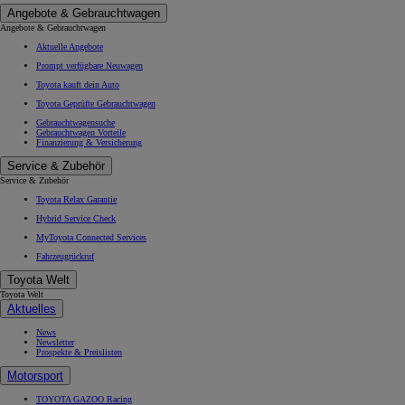
Angebote & Gebrauchtwagen
Angebote & Gebrauchtwagen
Aktuelle Angebote
Prompt verfügbare Neuwagen
Toyota kauft dein Auto
Toyota Geprüfte Gebrauchtwagen
Gebrauchtwagensuche
Gebrauchtwagen Vorteile
Finanzierung & Versicherung
Service & Zubehör
Service & Zubehör
Toyota Relax Garantie
Hybrid Service Check
MyToyota Connected Services
Fahrzeugrückruf
Toyota Welt
Toyota Welt
Aktuelles
News
Newsletter
Prospekte & Preislisten
Motorsport
TOYOTA GAZOO Racing