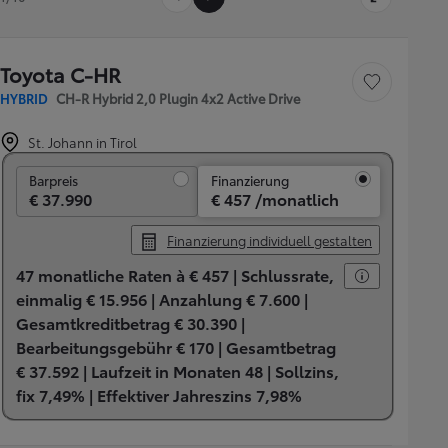
Toyota C-HR
Fahrzeug speichern
HYBRID
CH-R Hybrid 2,0 Plugin 4x2 Active Drive
St. Johann in Tirol
Barpreis
Barpreis
Finanzierung
€ 37.990
€ 457 /monatlich
Finanzierung individuell gestalten
47 monatliche Raten à € 457 |
Schlussrate,
einmalig € 15.956 |
Anzahlung € 7.600 |
Gesamtkreditbetrag € 30.390 |
Bearbeitungsgebühr € 170 |
Gesamtbetrag
€ 37.592 |
Laufzeit in Monaten 48 |
Sollzins,
fix 7,49% |
Effektiver Jahreszins 7,98%