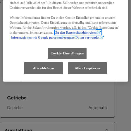
einfach auf "Alle ablehnen". In diesem Fall werden nur technisch notwendige
Cookies verwendet, die für den Betrieb dieser Webseite erforderlich sind.
Spezifikationen
Weitere Informationen findest Du in den Cookie-Einstellungen und in unseren
Datenschutzhinweisen. Deine Einwilligung ist freiwillig und kann jederzeit mit
Wirkung für die Zukunft widerrufen werden, z.B. in den "Cookie-Einstellungen"
Maße und Abmessungen
in der unteren Seitennavigation.
Zu den Datenschutzhinweisen
Informationen wie Google personenbezogene Daten verwendet
Türen
5
Sitze
5
Cookie-Einstellungen
Motorisierung
Alle ablehnen
Alle akzeptieren
Hubraum in ccm
1 987
cc
Leistung
111
kW (150 PS)
Getriebe
Getriebe
Automatik
Ausstattung