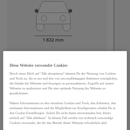
Breite
1 832
mm
Diese Website verwendet Cookies
Motorisierung
Durch einen Klick auf "Alle akzeptieren" stimmst Du der Nutzung von Cookies
Zylinder
4
und Tools zu, die es uns und den von uns unabhängigen Anbietern ermöglichen,
Hubraum in ccm
1 987
cc
die Inhalte der Webseite und Anzeigen zu personalisieren, Zugriffe auf unsere
Leistung
164
kW (223 PS)
Webseite zu analysieren und Dir eine optimale Nutzung der Webseite zu
gewährleisten.
Nähere Informationen zu den einzelnen Cookies und Tools, den Anbietern, den
Leistung
umfassten Informationen und die Möglichkeit zur Konfiguration erhältst Du in
den Cookie-Einstellungen. Sofern Du nicht damit einverstanden bist, klicke
Höchstgeschwindigkeit
180
km/h
einfach auf "Alle ablehnen". In diesem Fall werden nur technisch notwendige
Beschleunigung 0-100 km
7,4
Sekunden
Cookies verwendet, die für den Betrieb dieser Webseite erforderlich sind.