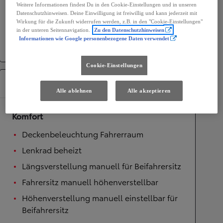
Weitere Informationen findest Du in den Cookie-Einstellungen und in unseren
Datenschutzhinweisen. Deine Einwilligung ist freiwillig und kann jederzeit mit
Getriebe
Wirkung für die Zukunft widerrufen werden, z.B. in den "Cookie-Einstellungen"
in der unteren Seitennavigation.
Zu den Datenschutzhinweisen
Antrieb
Frontantrieb
Informationen wie Google personenbezogene Daten verwendet
Getriebe
Automatik
Cookie-Einstellungen
Ausstattung
Alle ablehnen
Alle akzeptieren
Komfort
Deckenbeleuchtung Fahrerraum
Lenkrad beheizt
Längsverstellung manuell für Beifahrersitz
Fahrersitz manuell höhenverstellbar
Höhenverstellung manuell einstellbar für
Beifahrersitz