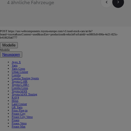
4 ähnliche Fahrzeuge
POST https://usc-webcomponents.toyota-europe.com/v1/used-stock-cars/at/de?
brand=toyota&uscContext=used&uscEnv=production&vehicleForSaleId=ec0803c8-006e-4e21-825c-
b418620a6777
Modelle
Modelle
Neuwagen
Aygo X
Yaris
Yaris Cross
Urban Cruiser
Corolla
Corolla Touring Sports
Toyota C-HR
Toyota C-HR+
Corolla Cross
Toyota bZ4X
Toyota bZ4X Touring
RAV4
Hilux
Land Cruiser
GR Yaris
Prius Plug-in
Proace City
Proace City Verso
Proace
Proace Verso
Proace Max