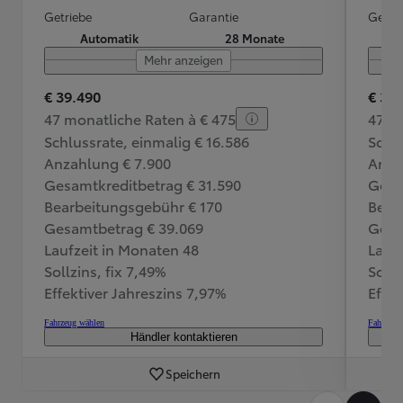
Getriebe
Garantie
Getri
Automatik
28 Monate
Mehr anzeigen
€ 39.490
€ 34
47 monatliche Raten à € 475
47 m
Schlussrate, einmalig € 16.586
Schlu
Anzahlung € 7.900
Anza
Gesamtkreditbetrag € 31.590
Gesa
Bearbeitungsgebühr € 170
Bear
Gesamtbetrag € 39.069
Gesa
Laufzeit in Monaten 48
Lauf
Sollzins, fix 7,49%
Sollz
Effektiver Jahreszins 7,97%
Effek
Fahrzeug wählen
Fahrzeug
Händler kontaktieren
Speichern