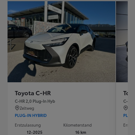
Toyota C-HR
Toy
C-HR 2,0 Plug-In Hyb
C-HR -
Zeltweg
Gra
PLUG-IN HYBRID
PLUG-
Erstzulassung
Kilometerstand
Erstz
12-2025
16 km