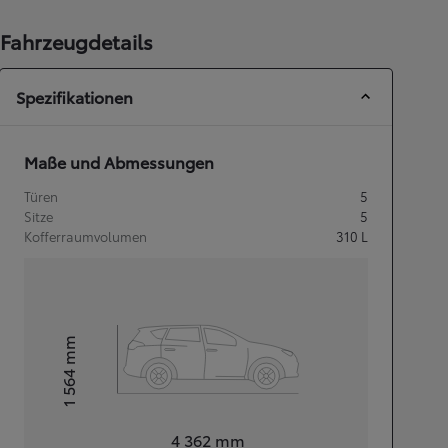
Fahrzeugdetails
Spezifikationen
Maße und Abmessungen
Türen
5
Sitze
5
Kofferraumvolumen
310
L
mm
1 564
Höhe
Länge
4 362
mm