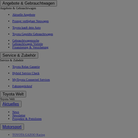
Angebote & Gebrauchtwagen
Angebote & Gebrauchtwagen
Aktuelle Angebote
Prompt verfügbare Neuwagen
Toyota kauft dein Auto
Toyota Geprüfte Gebrauchtwagen
Gebrauchtwagensuche
Gebrauchtwagen Vorteile
Finanzierung & Versicherung
Service & Zubehör
Service & Zubehör
Toyota Relax Garantie
Hybrid Service Check
MyToyota Connected Services
Fahrzeugrückruf
Toyota Welt
Toyota Welt
Aktuelles
News
Newsletter
Prospekte & Preislisten
Motorsport
TOYOTA GAZOO Racing