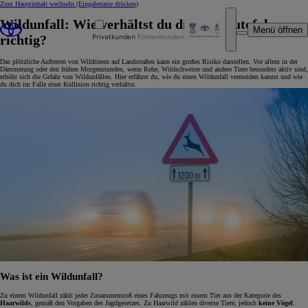
Zum Hauptinhalt wechseln
(Eingabetaste drücken)
Wildunfall: Wie verhältst du dich als Autofahrer
Menü öffnen
Privatkunden
Firmenkunden
richtig?
Das plötzliche Auftreten von Wildtieren auf Landstraßen kann ein großes Risiko darstellen. Vor allem in der
Dämmerung oder den frühen Morgenstunden, wenn Rehe, Wildschweine und andere Tiere besonders aktiv sind,
erhöht sich die Gefahr von Wildunfällen. Hier erfährst du, wie du einen Wildunfall vermeiden kannst und wie
du dich im Falle einer Kollision richtig verhältst.
Was ist ein Wildunfall?
Zu einem Wildunfall zählt jeder Zusammenstoß eines Fahrzeugs mit einem Tier aus der Kategorie des
Haarwilds
, gemäß den Vorgaben des Jagdgesetzes. Zu Haarwild zählen diverse Tiere, jedoch
keine Vögel
.