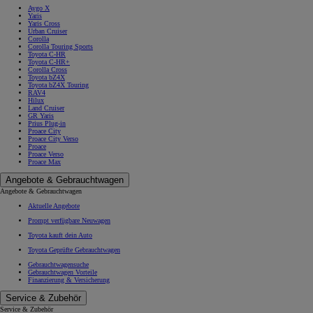
Aygo X
Yaris
Yaris Cross
Urban Cruiser
Corolla
Corolla Touring Sports
Toyota C-HR
Toyota C-HR+
Corolla Cross
Toyota bZ4X
Toyota bZ4X Touring
RAV4
Hilux
Land Cruiser
GR Yaris
Prius Plug-in
Proace City
Proace City Verso
Proace
Proace Verso
Proace Max
Angebote & Gebrauchtwagen
Angebote & Gebrauchtwagen
Aktuelle Angebote
Prompt verfügbare Neuwagen
Toyota kauft dein Auto
Toyota Geprüfte Gebrauchtwagen
Gebrauchtwagensuche
Gebrauchtwagen Vorteile
Finanzierung & Versicherung
Service & Zubehör
Service & Zubehör