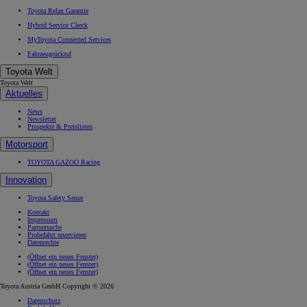
Toyota Relax Garantie
Hybrid Service Check
MyToyota Connected Services
Fahrzeugrückruf
Toyota Welt
Toyota Welt
Aktuelles
News
Newsletter
Prospekte & Preislisten
Motorsport
TOYOTA GAZOO Racing
Innovation
Toyota Safety Sense
Kontakt
Impressum
Partnersuche
Probefahrt reservieren
Datenrechte
(Öffnet ein neues Fenster)
(Öffnet ein neues Fenster)
(Öffnet ein neues Fenster)
Toyota Austria GmbH Copyright © 2026
Datenschutz