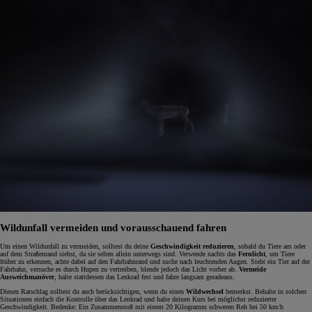
Wildunfall vermeiden und vorausschauend fahren
Um einen Wildunfall zu vermeiden, solltest du deine
Geschwindigkeit reduzieren
, sobald du Tiere am oder
auf dem Straßenrand siehst, da sie selten allein unterwegs sind. Verwende nachts das
Fernlicht
, um Tiere
früher zu erkennen, achte dabei auf den Fahrbahnrand und suche nach leuchtenden Augen. Steht ein Tier auf der
Fahrbahn, versuche es durch Hupen zu vertreiben, blende jedoch das Licht vorher ab.
Vermeide
Ausweichmanöver
, halte stattdessen das Lenkrad fest und fahre langsam geradeaus.
Diesen Ratschlag solltest du auch berücksichtigen, wenn du einen
Wildwechsel
bemerkst. Behalte in solchen
Situationen einfach die Kontrolle über das Lenkrad und halte deinen Kurs bei möglichst reduzierter
Geschwindigkeit. Bedenke: Ein Zusammenstoß mit einem 20 Kilogramm schweren Reh bei 50 km/h