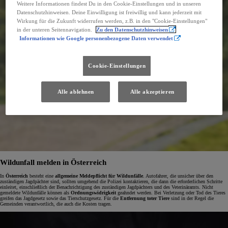
Weitere Informationen findest Du in den Cookie-Einstellungen und in unseren
Datenschutzhinweisen. Deine Einwilligung ist freiwillig und kann jederzeit mit
Wirkung für die Zukunft widerrufen werden, z.B. in den "Cookie-Einstellungen"
in der unteren Seitennavigation.
Zu den Datenschutzhinweisen
Informationen wie Google personenbezogene Daten verwendet
Cookie-Einstellungen
Alle ablehnen
Alle akzeptieren
Wildunfall melden in Österreich
In
Österreich
besteht eine
allgemeine Meldepflicht für Wildunfälle
. Autofahrer, die unsicher über den
zuständigen Jagdpächter sind, sollten umgehend die Polizei kontaktieren, die dann die erforderlichen Schritte
einleitet, einschließlich der Benachrichtigung des zuständigen Jagdpächters und des Veterinäramts. Nicht
gemeldete Wildunfälle können als
Ordnungswidrigkeit
geahndet werden. Bei Verletzung oder Tod des Tieres
greifen das Jagdgesetz sowie das Tierschutzgesetz. Für die
Entfernung toter Tiere
sind in der Regel die
Gemeinden verantwortlich, die auch die Kosten tragen.