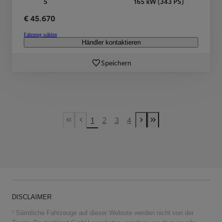
5
165 kW (343 PS)
€ 45.670
Fahrzeug wählen
Händler kontaktieren
Speichern
1
2
3
4
First Page
Vorherige Seite
Nächste Seite
Last Page
DISCLAIMER
¹ Sämtliche Fahrzeuge auf dieser Website werden nicht von der