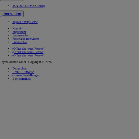
TOYOTA GAZOO Racing
Innovation
Toyota Safety Sense
Kontakt
Impressum
Partnersuche
Probefahrt reservieren
Datenrechte
(Öffnet ein neues Fenster)
(Öffnet ein neues Fenster)
(Öffnet ein neues Fenster)
Toyota Austria GmbH Copyright © 2026
Datenschutz
Rechtl. Hinweise
Cookie-Einstellungen
Barrierefreiheit