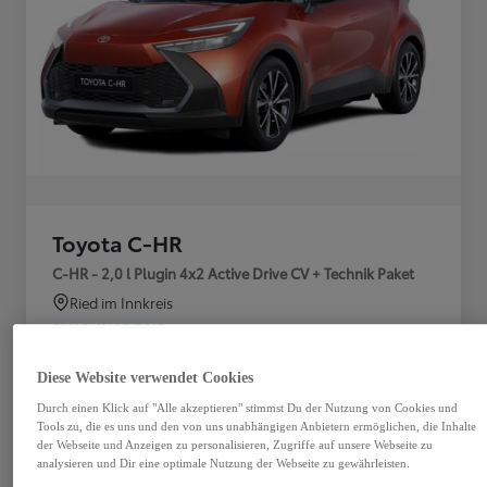
Toyota C-HR
C-HR - 2,0 l Plugin 4x2 Active Drive CV + Technik Paket
Ried im Innkreis
PLUG-IN HYBRID
Getriebe
Treibstoff
Diese Website verwendet Cookies
Plug-In Hybrid
Automatik
Benzin
Durch einen Klick auf "Alle akzeptieren" stimmst Du der Nutzung von Cookies und
Tools zu, die es uns und den von uns unabhängigen Anbietern ermöglichen, die Inhalte
Türen
Leistung
der Webseite und Anzeigen zu personalisieren, Zugriffe auf unsere Webseite zu
analysieren und Dir eine optimale Nutzung der Webseite zu gewährleisten.
5
164 kW (223 PS)