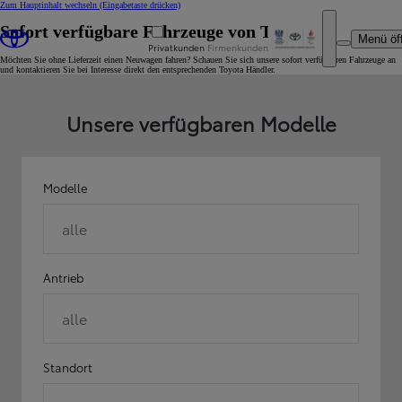
Zum Hauptinhalt wechseln
(Eingabetaste drücken)
Sofort verfügbare Fahrzeuge von Toyota
Menü öf
Privatkunden
Firmenkunden
Möchten Sie ohne Lieferzeit einen Neuwagen fahren? Schauen Sie sich unsere sofort verfügbaren Fahrzeuge an
und kontaktieren Sie bei Interesse direkt den entsprechenden Toyota Händler.
Unsere verfügbaren Modelle
Modelle
alle
Antrieb
alle
Standort