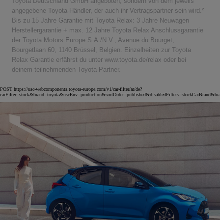
Toyota Deutschland GmbH angeboten, sondern von dem jeweils
angegebene Toyota-Händler, der auch ihr Vertragspartner sein wird.²
Bis zu 15 Jahre Garantie mit Toyota Relax: 3 Jahre Neuwagen
Herstellergarantie + max. 12 Jahre Toyota Relax Anschlussgarantie
der Toyota Motors Europe S.A./N.V., Avenue du Bourget,
Bourgetlaan 60, 1140 Brüssel, Belgien. Einzelheiten zur Toyota
Relax Garantie erfährst du unter www.toyota.de/relax oder bei
deinem teilnehmenden Toyota-Partner.
POST https://usc-webcomponents.toyota-europe.com/v1/car-filter/at/de?
carFilter=stock&brand=toyota&uscEnv=production&sortOrder=published&disabledFilters=stockCarBrand&br