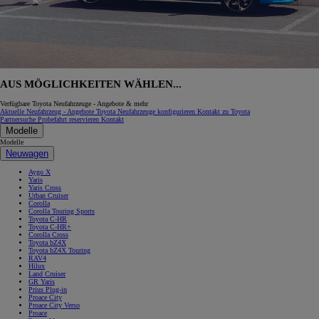
AUS MÖGLICHKEITEN WÄHLEN...
Verfügbare Toyota Neufahrzeuge - Angebote & mehr
Aktuelle Neufahrzeug - Angebote
Toyota Neufahrzeuge konfigurieren
Kontakt zu Toyota
Partnersuche
Probefahrt reservieren
Kontakt
Modelle
Modelle
Neuwagen
Aygo X
Yaris
Yaris Cross
Urban Cruiser
Corolla
Corolla Touring Sports
Toyota C-HR
Toyota C-HR+
Corolla Cross
Toyota bZ4X
Toyota bZ4X Touring
RAV4
Hilux
Land Cruiser
GR Yaris
Prius Plug-in
Proace City
Proace City Verso
Proace