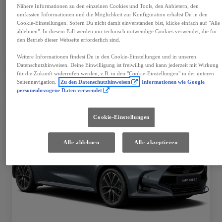
Mehr anzeigen
Nähere Informationen zu den einzelnen Cookies und Tools, den Anbietern, den
umfassten Informationen und die Möglichkeit zur Konfiguration erhältst Du in den
€ 39.990
Cookie-Einstellungen. Sofern Du nicht damit einverstanden bist, klicke einfach auf "Alle
ablehnen". In diesem Fall werden nur technisch notwendige Cookies verwendet, die für
den Betrieb dieser Webseite erforderlich sind.
Fahrzeug wählen
Händler kontaktieren
Weitere Informationen findest Du in den Cookie-Einstellungen und in unseren
Datenschutzhinweisen. Deine Einwilligung ist freiwillig und kann jederzeit mit Wirkung
Speichern
für die Zukunft widerrufen werden, z.B. in den "Cookie-Einstellungen" in der unteren
Seitennavigation.
Zu den Datenschutzhinweisen
Informationen wie Google
personenbezogene Daten verwendet
Cookie-Einstellungen
Alle ablehnen
Alle akzeptieren