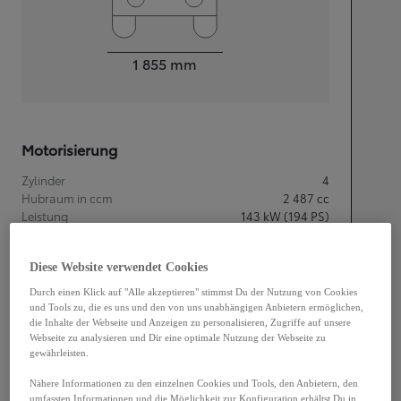
Width
1 855
mm
Motorisierung
Zylinder
4
Hubraum in ccm
2 487
cc
Leistung
143
kW (194 PS)
Fahrleistungen
Diese Website verwendet Cookies
Durch einen Klick auf "Alle akzeptieren" stimmst Du der Nutzung von Cookies
Höchstgeschwindigkeit
180
km/h
und Tools zu, die es uns und den von uns unabhängigen Anbietern ermöglichen,
Beschleunigung 0-100 km
7,7
Sekunden
die Inhalte der Webseite und Anzeigen zu personalisieren, Zugriffe auf unsere
Webseite zu analysieren und Dir eine optimale Nutzung der Webseite zu
gewährleisten.
Getriebe
Nähere Informationen zu den einzelnen Cookies und Tools, den Anbietern, den
umfassten Informationen und die Möglichkeit zur Konfiguration erhältst Du in