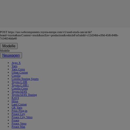
POST https://usc-webcomponents.toyota-europe.com/v1/used-stock-cars/at/de?
brand=toyota&uscContext=stock&uscEnv=production&vehicleForSaleId=c12d34bb-e39d-45f6-848b-
7c54654dda40
Modelle
Modelle
Neuwagen
Aygo X
Yaris
Yaris Cross
Urban Cruiser
Corolla
Corolla Touring Sports
Toyota C-HR
Toyota C-HR+
Corolla Cross
Toyota bZ4X
Toyota bZ4X Touring
RAV4
Hilux
Land Cruiser
GR Yaris
Prius Plug-in
Proace City
Proace City Verso
Proace
Proace Verso
Proace Max