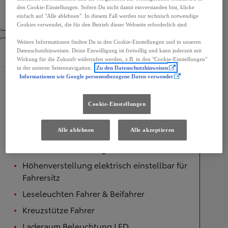
Antrieb
Allradantrieb
den Cookie-Einstellungen. Sofern Du nicht damit einverstanden bist, klicke
Getriebe
Automatik
einfach auf "Alle ablehnen". In diesem Fall werden nur technisch notwendige
Cookies verwendet, die für den Betrieb dieser Webseite erforderlich sind.
Weitere Informationen findest Du in den Cookie-Einstellungen und in unseren
Ausstattung
Datenschutzhinweisen. Deine Einwilligung ist freiwillig und kann jederzeit mit
Wirkung für die Zukunft widerrufen werden, z.B. in den "Cookie-Einstellungen"
in der unteren Seitennavigation.
Zu den Datenschutzhinweisen
Informationen wie Google personenbezogene Daten verwendet
Komfort
Innenraumbeleuchtung vorne, LED
Cookie-Einstellungen
Höhenverstellung manuell einstellbar für
Beifahrersitz
Alle ablehnen
Alle akzeptieren
Fußraumbeleuchtung
Höhenverstellung elektrisch einstellbar für
Fahrersitz
Leseleuchten Fahrer & Beifahrer
Kreuzstütze Fahrer
Laderaum Beleuchtung LED