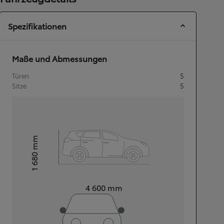
Spezifikationen
Maße und Abmessungen
Türen
5
Sitze
5
mm
1 680
Height
Length
4 600
mm