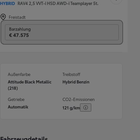
HYBRID
RAV4 2,5 VVT-i HSD AWD-i Teamplayer 5t.
Freistadt
Switch to monthly
Barzahlung
€ 47.575
Außenfarbe
Treibstoff
Attitude Black Metallic
Hybrid Benzin
(218)
Getriebe
CO2-Emissionen
Automatik
121 g/km
Fahrzeugdetails