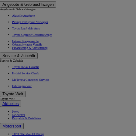
Angebote & Gebrauchtwagen
Angebote & Gebrauchtwagen
Aktuelle Angebote
Prompt verfügbare Neuwagen
Toyota kauft dein Auto
Toyota Geprüfte Gebrauchtwagen
Gebrauchtwagensuche
Gebrauchtwagen Vorteile
Finanzierung & Versicherung
Service & Zubehör
Service & Zubehör
Toyota Relax Garantie
Hybrid Service Check
MyToyota Connected Services
Fahrzeugrückruf
Toyota Welt
Toyota Welt
Aktuelles
News
Newsletter
Prospekte & Preislisten
Motorsport
TOYOTA GAZOO Racing