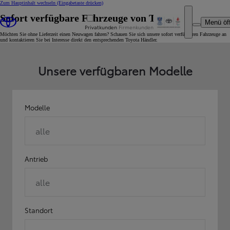
Zum Hauptinhalt wechseln
(Eingabetaste drücken)
Sofort verfügbare Fahrzeuge von Toyota
Menü öf
Privatkunden
Firmenkunden
Möchten Sie ohne Lieferzeit einen Neuwagen fahren? Schauen Sie sich unsere sofort verfügbaren Fahrzeuge an
und kontaktieren Sie bei Interesse direkt den entsprechenden Toyota Händler.
Unsere verfügbaren Modelle
Modelle
alle
Antrieb
alle
Standort