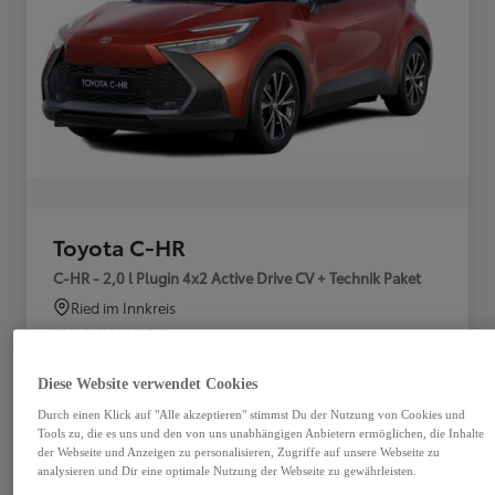
Toyota C-HR
C-HR - 2,0 l Plugin 4x2 Active Drive CV + Technik Paket
Ried im Innkreis
PLUG-IN HYBRID
Getriebe
Treibstoff
Diese Website verwendet Cookies
Plug-In Hybrid
Automatik
Benzin
Durch einen Klick auf "Alle akzeptieren" stimmst Du der Nutzung von Cookies und
Tools zu, die es uns und den von uns unabhängigen Anbietern ermöglichen, die Inhalte
Türen
Leistung
der Webseite und Anzeigen zu personalisieren, Zugriffe auf unsere Webseite zu
analysieren und Dir eine optimale Nutzung der Webseite zu gewährleisten.
5
164 kW (223 PS)