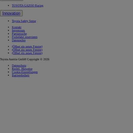
TOYOTA GAZOO Racing
Innovation
Toyota Safety Sense
Kontakt
Impressum
Partnersuche
Probefahrt reservieren
Datenrechte
(Öffnet ein neues Fenster)
(Öffnet ein neues Fenster)
(Öffnet ein neues Fenster)
Toyota Austria GmbH Copyright © 2026
Datenschutz
Rechtl. Hinweise
Cookie-Einstellungen
Barrierefreiheit