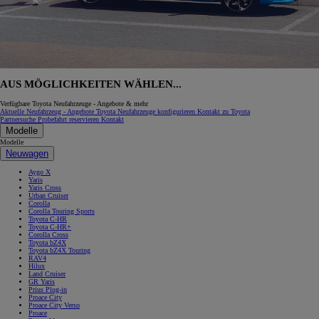
AUS MÖGLICHKEITEN WÄHLEN...
Verfügbare Toyota Neufahrzeuge - Angebote & mehr
Aktuelle Neufahrzeug - Angebote
Toyota Neufahrzeuge konfigurieren
Kontakt zu Toyota
Partnersuche
Probefahrt reservieren
Kontakt
Modelle
Modelle
Neuwagen
Aygo X
Yaris
Yaris Cross
Urban Cruiser
Corolla
Corolla Touring Sports
Toyota C-HR
Toyota C-HR+
Corolla Cross
Toyota bZ4X
Toyota bZ4X Touring
RAV4
Hilux
Land Cruiser
GR Yaris
Prius Plug-in
Proace City
Proace City Verso
Proace