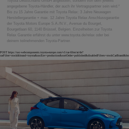
Toyota Deutschland GmbH angeboten, sondern von dem jeweils
angegebene Toyota-Händler, der auch ihr Vertragspartner sein wird.²
Bis zu 15 Jahre Garantie mit Toyota Relax: 3 Jahre Neuwagen
Herstellergarantie + max. 12 Jahre Toyota Relax Anschlussgarantie
der Toyota Motors Europe S.A./N.V., Avenue du Bourget,
Bourgetlaan 60, 1140 Brüssel, Belgien. Einzelheiten zur Toyota
Relax Garantie erfährst du unter www.toyota.de/relax oder bei
deinem teilnehmenden Toyota-Partner.
POST https://usc-webcomponents.toyota-europe.com/v1/car-filter/at/de?
carFilter=stock&brand=toyota&uscEnv=production&sortOrder=published&disabledFilters=stockCarBrand&br