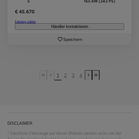
5
165 kW (343 PS)
€ 45.670
Fahrzeug wählen
Händler kontaktieren
Speichern
1
2
3
4
First Page
Vorherige Seite
Nächste Seite
Last Page
DISCLAIMER
¹ Sämtliche Fahrzeuge auf dieser Website werden nicht von der