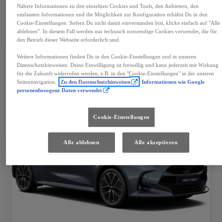
Mehr anzeigen
Nähere Informationen zu den einzelnen Cookies und Tools, den Anbietern, den
umfassten Informationen und die Möglichkeit zur Konfiguration erhältst Du in den
€ 39.990
Cookie-Einstellungen. Sofern Du nicht damit einverstanden bist, klicke einfach auf "Alle
ablehnen". In diesem Fall werden nur technisch notwendige Cookies verwendet, die für
den Betrieb dieser Webseite erforderlich sind.
Fahrzeug wählen
Händler kontaktieren
Weitere Informationen findest Du in den Cookie-Einstellungen und in unseren
Datenschutzhinweisen. Deine Einwilligung ist freiwillig und kann jederzeit mit Wirkung
Speichern
für die Zukunft widerrufen werden, z.B. in den "Cookie-Einstellungen" in der unteren
Seitennavigation.
Zu den Datenschutzhinweisen
Informationen wie Google
personenbezogene Daten verwendet
Cookie-Einstellungen
Alle ablehnen
Alle akzeptieren