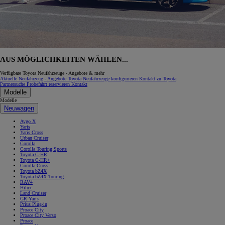
AUS MÖGLICHKEITEN WÄHLEN...
Verfügbare Toyota Neufahrzeuge - Angebote & mehr
Aktuelle Neufahrzeug - Angebote
Toyota Neufahrzeuge konfigurieren
Kontakt zu Toyota
Partnersuche
Probefahrt reservieren
Kontakt
Modelle
Modelle
Neuwagen
Aygo X
Yaris
Yaris Cross
Urban Cruiser
Corolla
Corolla Touring Sports
Toyota C-HR
Toyota C-HR+
Corolla Cross
Toyota bZ4X
Toyota bZ4X Touring
RAV4
Hilux
Land Cruiser
GR Yaris
Prius Plug-in
Proace City
Proace City Verso
Proace