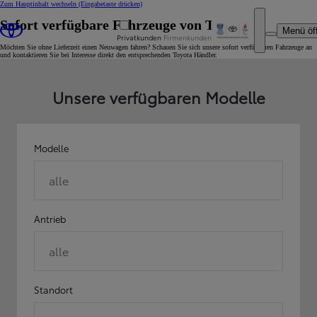
Zum Hauptinhalt wechseln
(Eingabetaste drücken)
Sofort verfügbare Fahrzeuge von Toyota
Menü öf
Privatkunden
Firmenkunden
Möchten Sie ohne Lieferzeit einen Neuwagen fahren? Schauen Sie sich unsere sofort verfügbaren Fahrzeuge an
und kontaktieren Sie bei Interesse direkt den entsprechenden Toyota Händler.
Unsere verfügbaren Modelle
Modelle
alle
Antrieb
alle
Standort