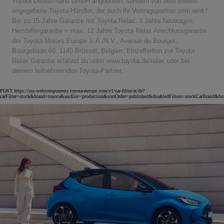
Toyota Deutschland GmbH angeboten, sondern von dem jeweils
angegebene Toyota-Händler, der auch ihr Vertragspartner sein wird.²
Bis zu 15 Jahre Garantie mit Toyota Relax: 3 Jahre Neuwagen
Herstellergarantie + max. 12 Jahre Toyota Relax Anschlussgarantie
der Toyota Motors Europe S.A./N.V., Avenue du Bourget,
Bourgetlaan 60, 1140 Brüssel, Belgien. Einzelheiten zur Toyota
Relax Garantie erfährst du unter www.toyota.de/relax oder bei
deinem teilnehmenden Toyota-Partner.
POST https://usc-webcomponents.toyota-europe.com/v1/car-filter/at/de?
carFilter=stock&brand=toyota&uscEnv=production&sortOrder=published&disabledFilters=stockCarBrand&br