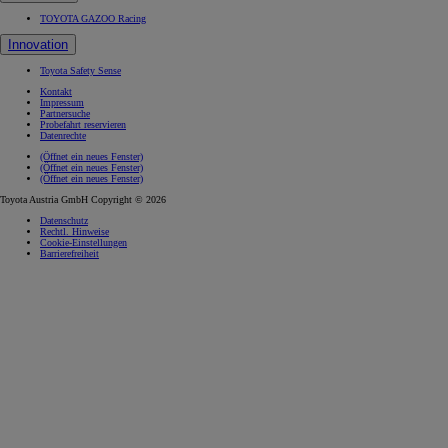
TOYOTA GAZOO Racing
Innovation
Toyota Safety Sense
Kontakt
Impressum
Partnersuche
Probefahrt reservieren
Datenrechte
(Öffnet ein neues Fenster)
(Öffnet ein neues Fenster)
(Öffnet ein neues Fenster)
Toyota Austria GmbH Copyright © 2026
Datenschutz
Rechtl. Hinweise
Cookie-Einstellungen
Barrierefreiheit