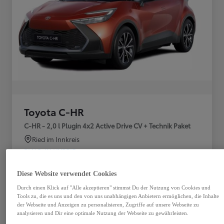
Toyota C-HR
C-HR - 2,0 l Plugin 4x2 Active Drive CV + Technik Paket
Ried im Innkreis
PLUG-IN HYBRID
Getriebe
Treibstoff
Diese Website verwendet Cookies
Plug-In Hybrid
Automatik
Benzin
Durch einen Klick auf "Alle akzeptieren" stimmst Du der Nutzung von Cookies und
Tools zu, die es uns und den von uns unabhängigen Anbietern ermöglichen, die Inhalte
Türen
Leistung
der Webseite und Anzeigen zu personalisieren, Zugriffe auf unsere Webseite zu
analysieren und Dir eine optimale Nutzung der Webseite zu gewährleisten.
5
164 kW (223 PS)