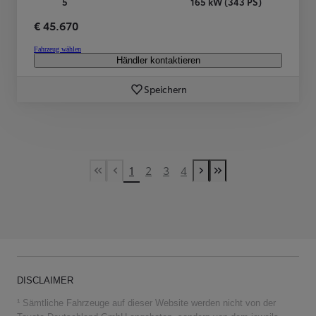
5
165 kW (343 PS)
€ 45.670
Fahrzeug wählen
Händler kontaktieren
Speichern
1
2
3
4
First Page
Vorherige Seite
Nächste Seite
Last Page
DISCLAIMER
¹ Sämtliche Fahrzeuge auf dieser Website werden nicht von der