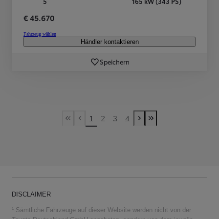
5
165 kW (343 PS)
€ 45.670
Fahrzeug wählen
Händler kontaktieren
Speichern
1
2
3
4
First Page
Vorherige Seite
Nächste Seite
Last Page
DISCLAIMER
¹ Sämtliche Fahrzeuge auf dieser Website werden nicht von der