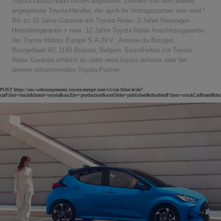
Toyota Deutschland GmbH angeboten, sondern von dem jeweils
angegebene Toyota-Händler, der auch ihr Vertragspartner sein wird.²
Bis zu 15 Jahre Garantie mit Toyota Relax: 3 Jahre Neuwagen
Herstellergarantie + max. 12 Jahre Toyota Relax Anschlussgarantie
der Toyota Motors Europe S.A./N.V., Avenue du Bourget,
Bourgetlaan 60, 1140 Brüssel, Belgien. Einzelheiten zur Toyota
Relax Garantie erfährst du unter www.toyota.de/relax oder bei
deinem teilnehmenden Toyota-Partner.
POST https://usc-webcomponents.toyota-europe.com/v1/car-filter/at/de?
carFilter=stock&brand=toyota&uscEnv=production&sortOrder=published&disabledFilters=stockCarBrand&br