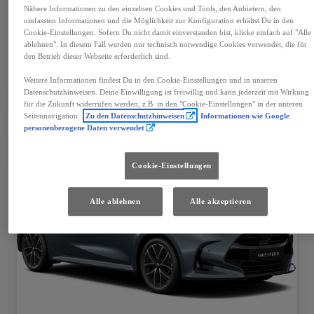
Mehr anzeigen
Nähere Informationen zu den einzelnen Cookies und Tools, den Anbietern, den
umfassten Informationen und die Möglichkeit zur Konfiguration erhältst Du in den
€ 39.990
Cookie-Einstellungen. Sofern Du nicht damit einverstanden bist, klicke einfach auf "Alle
ablehnen". In diesem Fall werden nur technisch notwendige Cookies verwendet, die für
den Betrieb dieser Webseite erforderlich sind.
Fahrzeug wählen
Händler kontaktieren
Weitere Informationen findest Du in den Cookie-Einstellungen und in unseren
Datenschutzhinweisen. Deine Einwilligung ist freiwillig und kann jederzeit mit Wirkung
Speichern
für die Zukunft widerrufen werden, z.B. in den "Cookie-Einstellungen" in der unteren
Seitennavigation.
Zu den Datenschutzhinweisen
Informationen wie Google
personenbezogene Daten verwendet
Cookie-Einstellungen
Alle ablehnen
Alle akzeptieren