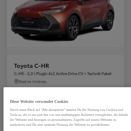
Toyota C-HR
C-HR - 2,0 l Plugin 4x2 Active Drive CV + Technik Paket
Ried im Innkreis
PLUG-IN HYBRID
Getriebe
Treibstoff
Diese Website verwendet Cookies
Plug-In Hybrid
Automatik
Benzin
Durch einen Klick auf "Alle akzeptieren" stimmst Du der Nutzung von Cookies und
Tools zu, die es uns und den von uns unabhängigen Anbietern ermöglichen, die Inhalte
Türen
Leistung
der Webseite und Anzeigen zu personalisieren, Zugriffe auf unsere Webseite zu
analysieren und Dir eine optimale Nutzung der Webseite zu gewährleisten.
5
164 kW (223 PS)