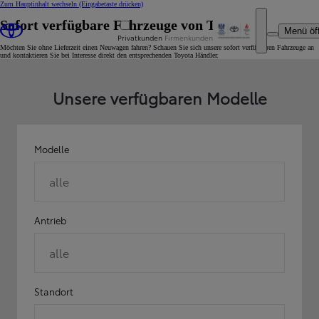
Zum Hauptinhalt wechseln
(Eingabetaste drücken)
Sofort verfügbare Fahrzeuge von Toyota
Menü öf
Privatkunden
Firmenkunden
Möchten Sie ohne Lieferzeit einen Neuwagen fahren? Schauen Sie sich unsere sofort verfügbaren Fahrzeuge an
und kontaktieren Sie bei Interesse direkt den entsprechenden Toyota Händler.
Unsere verfügbaren Modelle
Modelle
alle
Antrieb
alle
Standort