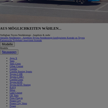
AUS MÖGLICHKEITEN WÄHLEN...
Verfügbare Toyota Neufahrzeuge - Angebote & mehr
Aktuelle Neufahrzeug - Angebote
Toyota Neufahrzeuge konfigurieren
Kontakt zu Toyota
Partnersuche
Probefahrt reservieren
Kontakt
Modelle
Modelle
Neuwagen
Aygo X
Yaris
Yaris Cross
Urban Cruiser
Corolla
Corolla Touring Sports
Toyota C-HR
Toyota C-HR+
Corolla Cross
Toyota bZ4X
Toyota bZ4X Touring
RAV4
Hilux
Land Cruiser
GR Yaris
Prius Plug-in
Proace City
Proace City Verso
Proace