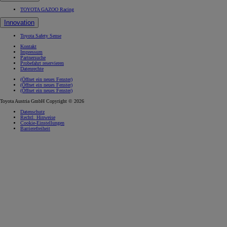
TOYOTA GAZOO Racing
Innovation
Toyota Safety Sense
Kontakt
Impressum
Partnersuche
Probefahrt reservieren
Datenrechte
(Öffnet ein neues Fenster)
(Öffnet ein neues Fenster)
(Öffnet ein neues Fenster)
Toyota Austria GmbH Copyright © 2026
Datenschutz
Rechtl. Hinweise
Cookie-Einstellungen
Barrierefreiheit