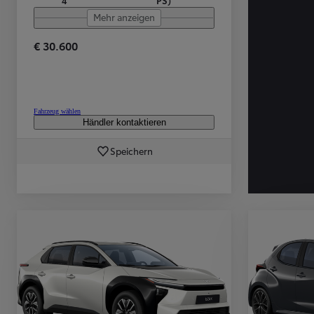
4
PS)
Mehr anzeigen
€ 30.600
Ab
C-HR
HYBRID ODER PLUG-IN HYBRID ELEKTRISCH
Fahrzeug wählen
Händler kontaktieren
Speichern