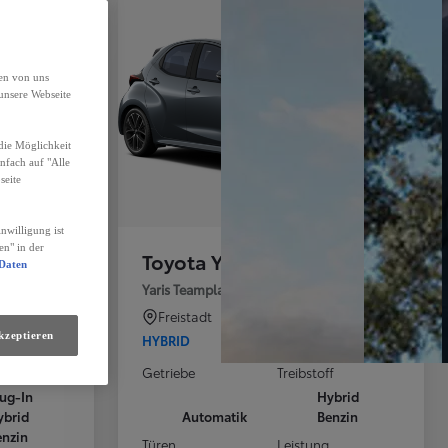
den von uns
unsere Webseite
die Möglichkeit
infach auf "Alle
seite
nwilligung ist
en" in der
Toyota Yaris
 Daten
C-HR - 2,0 l Plugin 4x2 Active Drive CV + Technik Paket
Yaris Teamplayer Technik Paket 5t.
Freistadt
kzeptieren
HYBRID
f
Getriebe
Treibstoff
lug-In
Hybrid
ybrid
Automatik
Benzin
enzin
Türen
Leistung