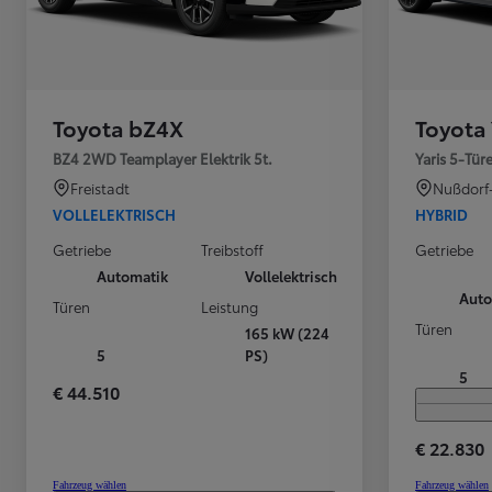
Ab
bZ4X
VOLLELEKTRISCH
Toyota bZ4X
Toyota 
BZ4 2WD Teamplayer Elektrik 5t.
Yaris 5-Tür
Freistadt
Nußdorf
VOLLELEKTRISCH
HYBRID
Getriebe
Treibstoff
Getriebe
Automatik
Vollelektrisch
Auto
Türen
Leistung
Türen
165 kW (224
5
PS)
5
€ 44.510
€ 22.830
Fahrzeug wählen
Fahrzeug wählen