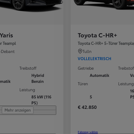
Yaris
Toyota C-HR+
er Teampl
Toyota C-HR+ 5-Türer Teampla
-Debant
Tulln
VOLLELEKTRISCH
Treibstoff
Getriebe
Treibstof
Hybrid
Automatik
Vo
matik
Benzin
Türen
Leistung
Leistung
1
85 kW (116
5
P
PS)
€ 42.850
Mehr anzeigen
Fahrzeug wählen