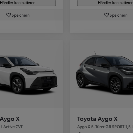
Händler kontaktieren
Händler kontaktiere
Speichern
Speichern
 Aygo X
Toyota Aygo X
l Active CVT
Aygo X 5-Türer GR SPORT 1,5 l