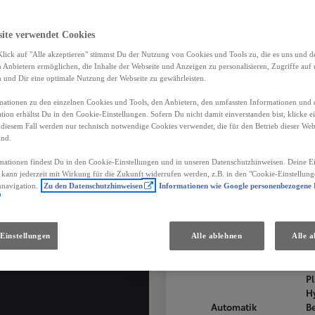
site verwendet Cookies
lick auf "Alle akzeptieren" stimmst Du der Nutzung von Cookies und Tools zu, die es uns und 
 sind deine
Anbietern ermöglichen, die Inhalte der Webseite und Anzeigen zu personalisieren, Zugriffe auf 
n und Dir eine optimale Nutzung der Webseite zu gewährleisten.
eile
ationen zu den einzelnen Cookies und Tools, den Anbietern, den umfassten Informationen und 
tion erhältst Du in den Cookie-Einstellungen. Sofern Du nicht damit einverstanden bist, klicke e
 diesem Fall werden nur technisch notwendige Cookies verwendet, die für den Betrieb dieser Web
ind.
u 10 Jahre Garantie
mationen findest Du in den Cookie-Einstellungen und in unseren Datenschutzhinweisen. Deine Ei
d kann jederzeit mit Wirkung für die Zukunft widerrufen werden, z.B. in den "Cookie-Einstellung
 3 Jahre Mobilitätsgarantie
Toyota C-HR
nnavigation.
Zu den Datenschutzhinweisen
Informationen wie Google personenbezogene
duelle Finanzierungs-,
ng- und
Ried im Innkreis
Einstellungen
Alle ablehnen
Alle a
cherungsangebote
PLUG-IN HYBRID
Getriebe
Treibstof
P
H
Automatik
B