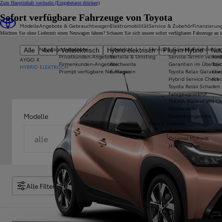
Zum Hauptinhalt wechseln
(Eingabetaste drücken)
Sofort verfügbare Fahrzeuge von Toyota
Modelle
Angebote & Gebrauchtwagen
Elektromobilität
Service & Zubehör
Finanzierun
Möchten Sie ohne Lieferzeit einen Neuwagen fahren? Schauen Sie sich unsere sofort verfügbaren Fahrzeuge an un
Neuwagenangebote
Übersicht
Service & Garantie
Finanzierun
Alle
4x4
Vollelektrisch
Hybrid-elektrisch
Plug-in Hybrid
Nut
Privatkunden-Angebote
Vorteile & Umstieg
Service-Termin verein
Fin
AYGO X
Firmenkunden-Angebote
Reichweite
Garantien im Überblic
Toy
HYBRID ELEKTRISCH
Prompt verfügbare Neuwagen
E-Magazin
Toyota Relax Garantie
Lea
Hybrid Service Check
Kred
Toyota Relax Schaden
Fahrzeugrückruf
TAKATA Rückruf VIN C
Winterräder
Modelle
Sommerangebote
Teile & Zubehör
Zubehör-Videos
alle
Original Motoröl
HomeCharge
Alle Filter