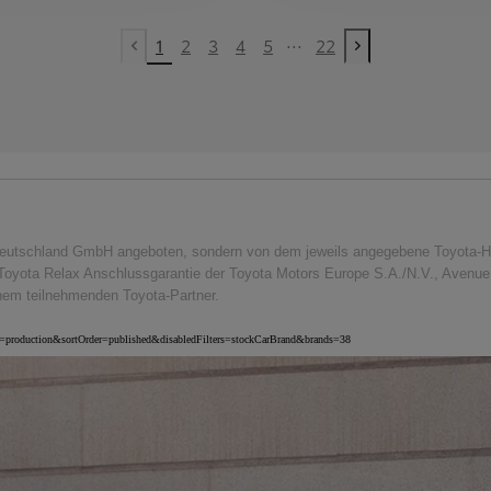
...
1
2
3
4
5
22
Vorherige Seite
Nächste Seite
eutschland GmbH angeboten, sondern von dem jeweils angegebene Toyota-Händl
Toyota Relax Anschlussgarantie der Toyota Motors Europe S.A./N.V., Avenue d
inem teilnehmenden Toyota-Partner.
nv=production&sortOrder=published&disabledFilters=stockCarBrand&brands=38