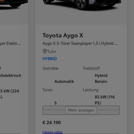
Toyota Aygo X
yer Elektromotor / 77
Aygo X 5-Türer Teamplayer 1,5 l Hybrid Stufenlose
Tulln
HYBRID
S
I
f
Getriebe
Treibstoff
llelektrisch
Hybrid
Automatik
Benzin
Türen
Leistung
65 kW (224
S)
85 kW (116
5
PS)
Mehr anzeigen
€ 24.190
Fahrzeug wählen