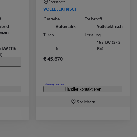
Freistadt
VOLLELEKTRISCH
f
Getriebe
Treibstoff
Aktuelle Angebote
Toyota bZ4X
ybrid
Automatik
Vollelektrisch
enzin
Türen
Leistung
165 kW (343
5 kW (116
5
PS)
S)
€ 45.670
Fahrzeug wählen
n
Händler kontaktieren
Speichern