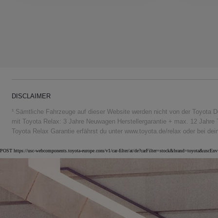
DISCLAIMER
¹ Sämtliche Fahrzeuge auf dieser Website werden nicht von der Toyota D
mit Toyota Relax: 3 Jahre Neuwagen Herstellergarantie + max. 12 Jahre 
Toyota Relax Garantie erfährst du unter www.toyota.de/relax oder bei de
POST https://usc-webcomponents.toyota-europe.com/v1/car-filter/at/de?carFilter=stock&brand=toyota&uscE