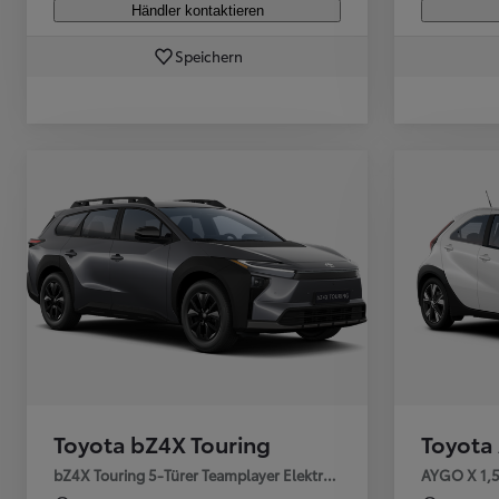
Händler kontaktieren
Ab
Speichern
Hilux
VOLLELEKTRISCH & MILD-HYBRID
Toyota bZ4X Touring
Toyota
bZ4X Touring 5-Türer Teamplayer Elektromotor / 75
AYGO X 1,5 