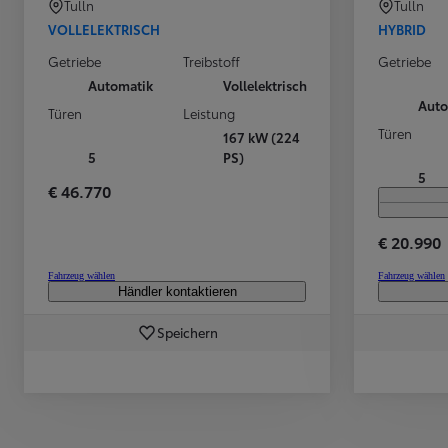
Tulln
Tulln
Ab
VOLLELEKTRISCH
HYBRID
Der neue GR GT
BENZIN
Getriebe
Treibstoff
Getriebe
Automatik
Vollelektrisch
Auto
Türen
Leistung
Türen
167 kW (224
5
PS)
5
€ 46.770
€ 20.990
Fahrzeug wählen
Fahrzeug wählen
Händler kontaktieren
Speichern