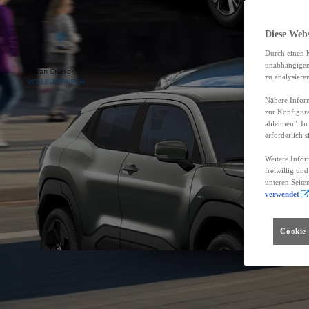
Diese Web
Durch einen K
Ab
unabhängigen 
Urban Cruiser
zu analysiere
VOLLELEKTRISCH
Nähere Inform
zur Konfigura
ablehnen". In
erforderlich s
Weitere Infor
freiwillig un
unteren Seite
verwendet
Cookie-