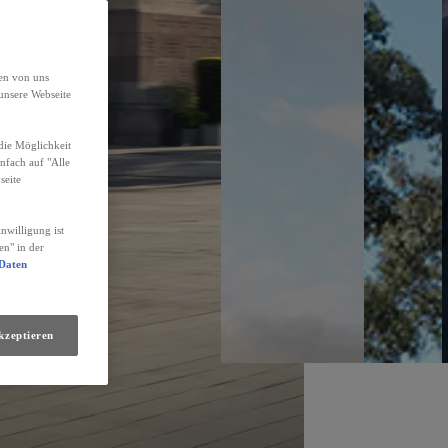
den von uns
unsere Webseite
die Möglichkeit
infach auf "Alle
seite
nwilligung ist
en" in der
 Daten
kzeptieren