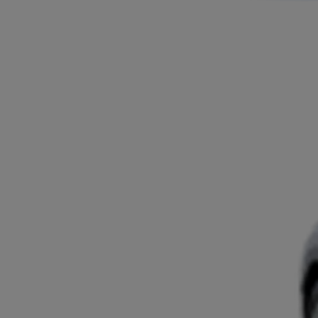
Ab
Der neue GR GT
BENZIN