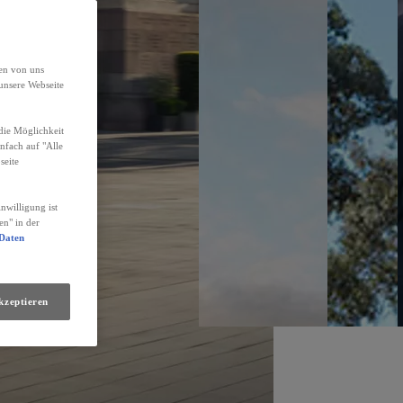
den von uns
unsere Webseite
die Möglichkeit
infach auf "Alle
seite
nwilligung ist
en" in der
 Daten
kzeptieren