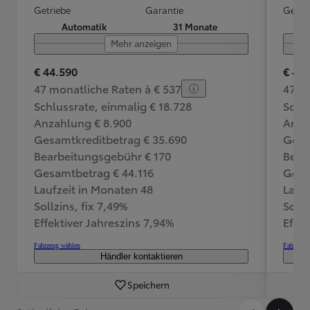
Getriebe
Garantie
Getri
Automatik
31 Monate
Mehr anzeigen
€ 44.590
€ 45
47 monatliche Raten à € 537
47 m
Schlussrate, einmalig € 18.728
Schlu
Anzahlung € 8.900
Anza
Gesamtkreditbetrag € 35.690
Gesa
Bearbeitungsgebühr € 170
Bear
Gesamtbetrag € 44.116
Gesa
Laufzeit in Monaten 48
Lauf
Sollzins, fix 7,49%
Sollz
Effektiver Jahreszins 7,94%
Effek
Fahrzeug wählen
Fahrzeug
Händler kontaktieren
Speichern