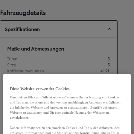
Fahrzeugdetails
Spezifikationen
Maße und Abmessungen
Türen
5
Sitze
5
Kofferraumvolumen
416
L
Diese Website verwendet Cookies
Durch einen Klick auf "Alle akzeptieren" stimmst Du der Nutzung von Cookies
mm
und Tools zu, die es uns und den von uns unabhängigen Anbietern ermöglichen,
die Inhalte der Webseite und Anzeigen zu personalisieren, Zugriffe auf unsere
1 595
Webseite zu analysieren und Dir eine optimale Nutzung der Webseite zu
Höhe
gewährleisten.
Nähere Informationen zu den einzelnen Cookies und Tools, den Anbietern, den
Länge
4 530
mm
umfassten Informationen und die Möglichkeit zur Konfiguration erhältst Du in