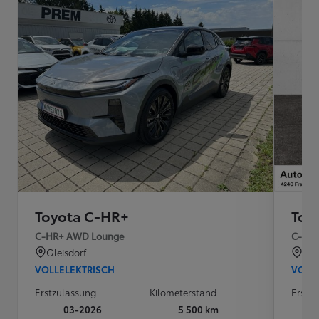
Toyota C-HR+
Toy
C-HR+ AWD Lounge
C-HR
Gleisdorf
Fre
VOLLELEKTRISCH
VOLL
Erstzulassung
Kilometerstand
Erstz
03-2026
5 500 km