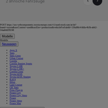
2 ähnliche Fahrzeuge
POST https://usc-webcomponents.toyota-europe.com/v1/used-stock-cars/at/de?
brand=toyota&uscContext=used&uscEnv=production&vehicleForSaleId=136a98c4-8dfa-4b3b-abb2-
54aa0dd39248
Modelle
Modelle
Neuwagen
Aygo X
Yaris
Yaris Cross
Urban Cruiser
Corolla
Corolla Touring Sports
Toyota C-HR
Toyota C-HR+
Corolla Cross
Toyota bZ4X
Toyota bZ4X Touring
RAV4
Hilux
Land Cruiser
GR Yaris
Prius Plug-in
Proace City
Proace City Verso
Proace
Proace Verso
Proace Max