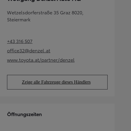
Wetzelsdorferstraße 35 Graz 8020,
Steiermark
+43 316 507
(Opens in new tab)
office32@denzel.at
(Opens in new tab)
www.toyota.at/partner/denzel
(Opens in new tab)
Zeige alle Fahrzeuge dieses Händlers
(Opens in new tab)
Öffnungszeiten