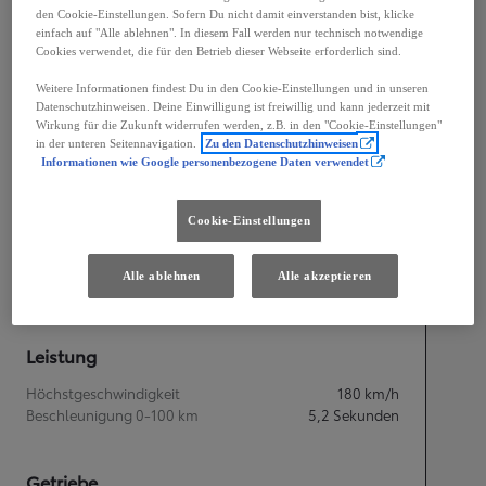
den Cookie-Einstellungen. Sofern Du nicht damit einverstanden bist, klicke
einfach auf "Alle ablehnen". In diesem Fall werden nur technisch notwendige
Cookies verwendet, die für den Betrieb dieser Webseite erforderlich sind.
Weitere Informationen findest Du in den Cookie-Einstellungen und in unseren
Datenschutzhinweisen. Deine Einwilligung ist freiwillig und kann jederzeit mit
Wirkung für die Zukunft widerrufen werden, z.B. in den "Cookie-Einstellungen"
Breite
1 870
mm
in der unteren Seitennavigation.
Zu den Datenschutzhinweisen
Informationen wie Google personenbezogene Daten verwendet
Cookie-Einstellungen
Motorisierung
Alle ablehnen
Alle akzeptieren
Leistung
252
kW (343 PS)
Leistung
Höchstgeschwindigkeit
180
km/h
Beschleunigung 0-100 km
5,2
Sekunden
Getriebe