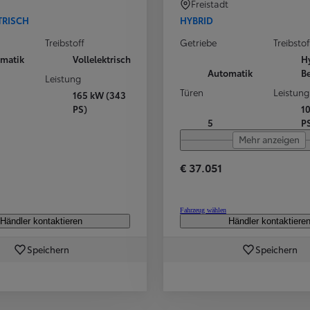
Freistadt
TRISCH
HYBRID
Treibstoff
Getriebe
Treibstof
matik
Vollelektrisch
H
Automatik
B
Leistung
Türen
Leistung
165 kW (343
PS)
1
5
P
Mehr anzeigen
€ 37.051
Fahrzeug wählen
Händler kontaktieren
Händler kontaktiere
Speichern
Speichern