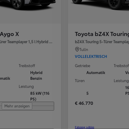
 Aygo X
Toyota bZ4X Tourin
rer Teamplayer 1,5 l Hybrid Stufenlose
bZ4X Touring 5-Türer Teamplay
Tulln
VOLLELEKTRISCH
Treibstoff
Getriebe
Treibstof
Hybrid
Automatik
Vo
matik
Benzin
Türen
Leistung
Leistung
1
85 kW (116
5
P
PS)
€ 46.770
Mehr anzeigen
Fahrzeug wählen