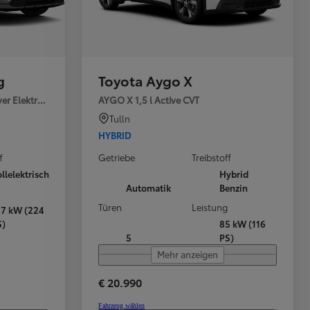
g
Toyota Aygo X
er Elektromotor / 75
AYGO X 1,5 l Active CVT
Tulln
HYBRID
S
I
f
Getriebe
Treibstoff
llelektrisch
Hybrid
Automatik
Benzin
Türen
Leistung
67 kW (224
S)
85 kW (116
5
PS)
Mehr anzeigen
€ 20.990
Fahrzeug wählen