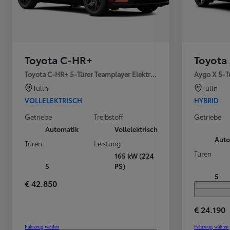
Ab
bZ4X
VOLLELEKTRISCH
Toyota C-HR+
Toyota
Toyota C-HR+ 5-Türer Teamplayer Elektromotor / 77
Aygo X 5-Tü
Tulln
Tulln
VOLLELEKTRISCH
HYBRID
Getriebe
Treibstoff
Getriebe
Automatik
Vollelektrisch
Auto
Türen
Leistung
Türen
165 kW (224
5
PS)
5
€ 42.850
€ 24.190
Fahrzeug wählen
Fahrzeug wählen