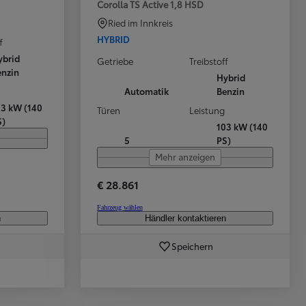
Corolla TS Active 1,8 HSD
Ried im Innkreis
HYBRID
f
Aktuelle Angebote
Toyota bZ4X
ybrid
Getriebe
Treibstoff
enzin
Hybrid
Automatik
Benzin
03 kW (140
Türen
Leistung
S)
103 kW (140
5
PS)
Mehr anzeigen
€ 28.861
Fahrzeug wählen
n
Händler kontaktieren
Speichern