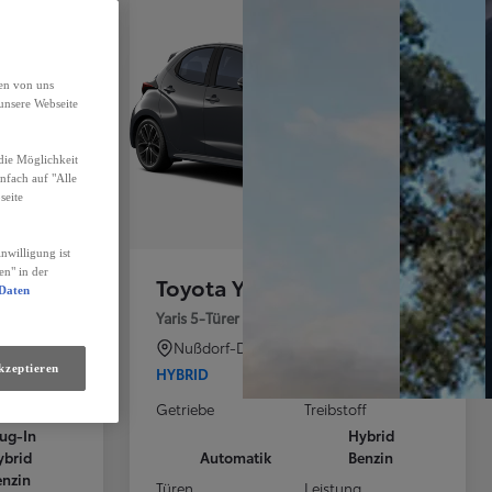
den von uns
unsere Webseite
die Möglichkeit
infach auf "Alle
seite
nwilligung ist
en" in der
Toyota Yaris
 Daten
C-HR - 2,0 l Plugin 4x2 Active Drive CV + Technik Paket
Yaris 5-Türer Teampl
Nußdorf-Debant
kzeptieren
HYBRID
f
Getriebe
Treibstoff
lug-In
Hybrid
ybrid
Automatik
Benzin
enzin
Türen
Leistung