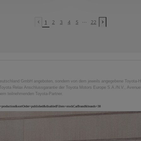
...
1
2
3
4
5
22
Vorherige Seite
Nächste Seite
eutschland GmbH angeboten, sondern von dem jeweils angegebene Toyota-Händl
Toyota Relax Anschlussgarantie der Toyota Motors Europe S.A./N.V., Avenue d
inem teilnehmenden Toyota-Partner.
nv=production&sortOrder=published&disabledFilters=stockCarBrand&brands=38