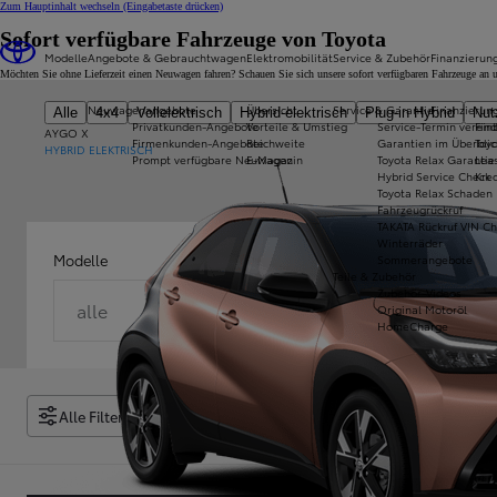
Zum Hauptinhalt wechseln
(Eingabetaste drücken)
Sofort verfügbare Fahrzeuge von Toyota
Modelle
Angebote & Gebrauchtwagen
Elektromobilität
Service & Zubehör
Finanzierun
Möchten Sie ohne Lieferzeit einen Neuwagen fahren? Schauen Sie sich unsere sofort verfügbaren Fahrzeuge an un
Neuwagenangebote
Übersicht
Service & Garantie
Finanzierun
Alle
4x4
Vollelektrisch
Hybrid-elektrisch
Plug-in Hybrid
Nut
Privatkunden-Angebote
Vorteile & Umstieg
Service-Termin verein
Fin
AYGO X
Firmenkunden-Angebote
Reichweite
Garantien im Überblic
Toy
HYBRID ELEKTRISCH
Prompt verfügbare Neuwagen
E-Magazin
Toyota Relax Garantie
Lea
Hybrid Service Check
Kred
Toyota Relax Schaden
Fahrzeugrückruf
TAKATA Rückruf VIN C
Winterräder
Modelle
Sommerangebote
Teile & Zubehör
Zubehör-Videos
alle
Original Motoröl
HomeCharge
Alle Filter