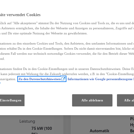
site verwendet Cookies
lick auf "Alle akzeptieren" stimmst Du der Nutzung von Cookies und Tools zu, die es uns und 
Anbietern ermöglichen, die Inhalte der Webseite und Anzeigen zu personalisieren, Zugriffe auf 
n und Dir eine optimale Nutzung der Webseite zu gewährleisten.
ationen zu den einzelnen Cookies und Tools, den Anbietern, den umfassten Informationen und 
tion erhältst Du in den Cookie-Einstellungen. Sofern Du nicht damit einverstanden bist, klicke e
 diesem Fall werden nur technisch notwendige Cookies verwendet, die für den Betrieb dieser Web
ind.
mationen findest Du in den Cookie-Einstellungen und in unseren Datenschutzhinweisen. Deine Ei
d kann jederzeit mit Wirkung für die Zukunft widerrufen werden, z.B. in den "Cookie-Einstellung
Proace City
Toyota C-HR
nnavigation.
Zu den Datenschutzhinweisen
Informationen wie Google personenbezogene
 1,5l 102
rg
Ried im Innkreis
Einstellungen
Alle ablehnen
Alle a
PLUG-IN HYBRID
Treibstoff
Getriebe
Treibstof
schaltung
Diesel
P
Leistung
H
75 kW (100
Automatik
B