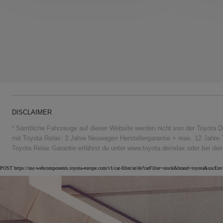
DISCLAIMER
¹ Sämtliche Fahrzeuge auf dieser Website werden nicht von der Toyota D
mit Toyota Relax: 3 Jahre Neuwagen Herstellergarantie + max. 12 Jahre 
Toyota Relax Garantie erfährst du unter www.toyota.de/relax oder bei de
POST https://usc-webcomponents.toyota-europe.com/v1/car-filter/at/de?carFilter=stock&brand=toyota&uscE