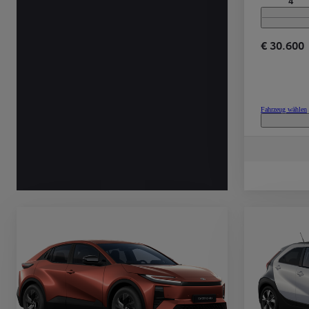
4
€ 30.600
Ab
C-HR
HYBRID ODER PLUG-IN HYBRID ELEKTRISCH
Fahrzeug wählen