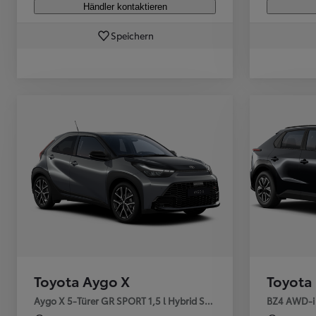
Händler kontaktieren
Ab
Speichern
Hilux
VOLLELEKTRISCH & MILD-HYBRID
Toyota Aygo X
Toyota
Aygo X 5-Türer GR SPORT 1,5 l Hybrid Stufenlose Au
BZ4 AWD-i A