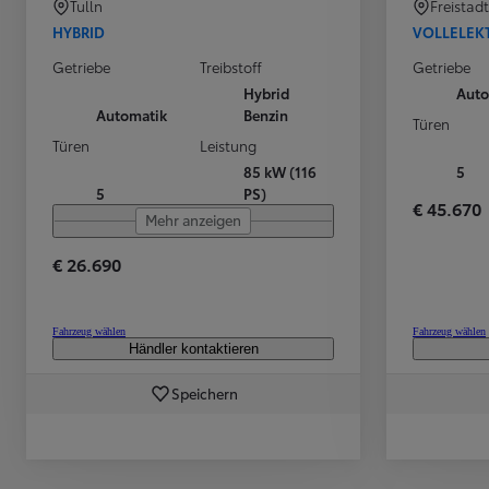
Tulln
Freistadt
Ab
HYBRID
VOLLELEK
Der neue GR GT
BENZIN
Getriebe
Treibstoff
Getriebe
Hybrid
Auto
Automatik
Benzin
Türen
Türen
Leistung
85 kW (116
5
5
PS)
€ 45.670
Mehr anzeigen
€ 26.690
Fahrzeug wählen
Fahrzeug wählen
Händler kontaktieren
Speichern