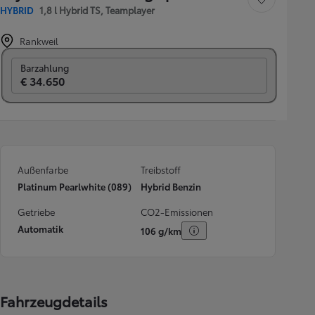
Fahrzeug speichern
HYBRID
1,8 l Hybrid TS, Teamplayer
Rankweil
Switch to monthly
Barzahlung
€ 34.650
Außenfarbe
Treibstoff
Platinum Pearlwhite (089)
Hybrid Benzin
Getriebe
CO2-Emissionen
Automatik
106 g/km
Fahrzeugdetails