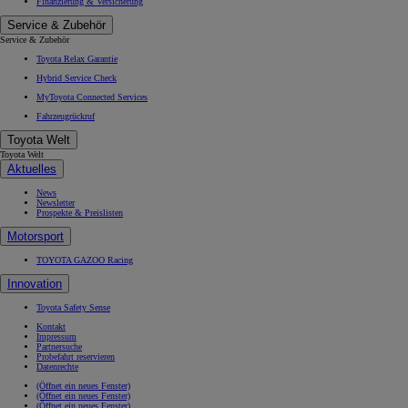
Finanzierung & Versicherung
Service & Zubehör
Service & Zubehör
Toyota Relax Garantie
Hybrid Service Check
MyToyota Connected Services
Fahrzeugrückruf
Toyota Welt
Toyota Welt
Aktuelles
News
Newsletter
Prospekte & Preislisten
Motorsport
TOYOTA GAZOO Racing
Innovation
Toyota Safety Sense
Kontakt
Impressum
Partnersuche
Probefahrt reservieren
Datenrechte
(Öffnet ein neues Fenster)
(Öffnet ein neues Fenster)
(Öffnet ein neues Fenster)