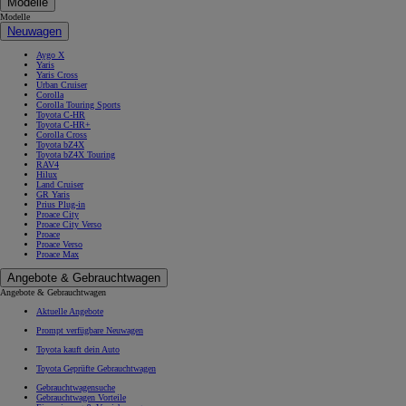
Modelle
Modelle
Neuwagen
Aygo X
Yaris
Yaris Cross
Urban Cruiser
Corolla
Corolla Touring Sports
Toyota C-HR
Toyota C-HR+
Corolla Cross
Toyota bZ4X
Toyota bZ4X Touring
RAV4
Hilux
Land Cruiser
GR Yaris
Prius Plug-in
Proace City
Proace City Verso
Proace
Proace Verso
Proace Max
Angebote & Gebrauchtwagen
Angebote & Gebrauchtwagen
Aktuelle Angebote
Prompt verfügbare Neuwagen
Toyota kauft dein Auto
Toyota Geprüfte Gebrauchtwagen
Gebrauchtwagensuche
Gebrauchtwagen Vorteile