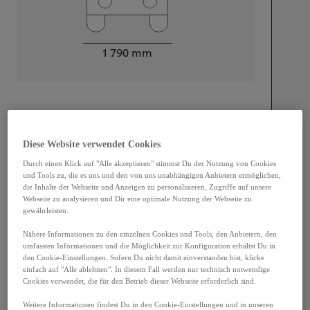
Width
1 790
mm
Motorisierung
Zylinder
4
Diese Website verwendet Cookies
Hubraum in ccm
1 798
cc
Durch einen Klick auf "Alle akzeptieren" stimmst Du der Nutzung von Cookies
Leistung
103
kW (140 PS)
und Tools zu, die es uns und den von uns unabhängigen Anbietern ermöglichen,
die Inhalte der Webseite und Anzeigen zu personalisieren, Zugriffe auf unsere
Webseite zu analysieren und Dir eine optimale Nutzung der Webseite zu
Fahrleistungen
gewährleisten.
Höchstgeschwindigkeit
180
km/h
Nähere Informationen zu den einzelnen Cookies und Tools, den Anbietern, den
umfassten Informationen und die Möglichkeit zur Konfiguration erhältst Du in
Beschleunigung 0-100 km
9,1
Sekunden
den Cookie-Einstellungen. Sofern Du nicht damit einverstanden bist, klicke
einfach auf "Alle ablehnen". In diesem Fall werden nur technisch notwendige
Cookies verwendet, die für den Betrieb dieser Webseite erforderlich sind.
Getriebe
Weitere Informationen findest Du in den Cookie-Einstellungen und in unseren