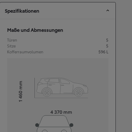
Spezifikationen
Maße und Abmessungen
Türen
5
Sitze
5
Kofferraumvolumen
596
L
mm
1 460
Height
Length
4 370
mm