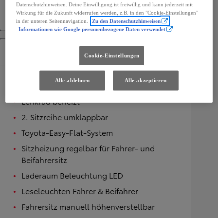
Antrieb
Frontantrieb
Datenschutzhinweisen. Deine Einwilligung ist freiwillig und kann jederzeit mit
Getriebe
Automatik
Wirkung für die Zukunft widerrufen werden, z.B. in den "Cookie-Einstellungen"
in der unteren Seitennavigation.
Zu den Datenschutzhinweisen
Informationen wie Google personenbezogene Daten verwendet
Ausstattung
Cookie-Einstellungen
Alle ablehnen
Alle akzeptieren
Komfort
Lenkrad beheizt
2. Sitzreihe umklappbar
Toyota-Easy-Flat-System
Sitzheizung regelbar für Fahrer- und
Beifahrersitz
Laderaum Beleuchtung LED
Leseleuchten Fahrer & Beifahrer
Fahrersitz manuell höhenverstellbar