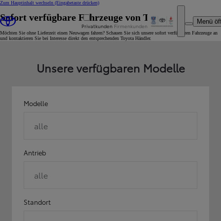
Zum Hauptinhalt wechseln
(Eingabetaste drücken)
Sofort verfügbare Fahrzeuge von Toyota
Menü öf
Privatkunden
Firmenkunden
Möchten Sie ohne Lieferzeit einen Neuwagen fahren? Schauen Sie sich unsere sofort verfügbaren Fahrzeuge an
und kontaktieren Sie bei Interesse direkt den entsprechenden Toyota Händler.
Unsere verfügbaren Modelle
Modelle
alle
Antrieb
alle
Standort