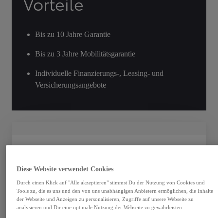
Vorteile
Bis zu 10 Jahre Garantie
Bis zu 3 Jahre Mobilitätsgarantie
Individuelle Finanzierungs-, Leasing- und
Versicherungsangebote
Diese Website verwendet Cookies
Durch einen Klick auf "Alle akzeptieren" stimmst Du der Nutzung von Cookies und
Tools zu, die es uns und den von uns unabhängigen Anbietern ermöglichen, die Inhalte
der Webseite und Anzeigen zu personalisieren, Zugriffe auf unsere Webseite zu
analysieren und Dir eine optimale Nutzung der Webseite zu gewährleisten.