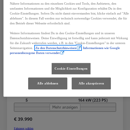
Nähere Informationen zu den einzelnen Cookies und Tools, den Anbietern, den
umfassten Informationen und die Möglichkeit zur Konfiguration erhältst Du in den
Cookie-Einstellungen. Sofern Du nicht damit einverstanden bist, klicke einfach auf "Alle
ablehnen". In diesem Fall werden nur technisch notwendige Cookies verwendet, die für
den Betrieb dieser Webseite erforderlich sind.
Weitere Informationen findest Du in den Cookie-Einstellungen und in unseren
Toyota C-HR
Datenschutzhinweisen. Deine Einwilligung ist freiwillig und kann jederzeit mit Wirkung
für die Zukunft widerrufen werden, z.B. in den "Cookie-Einstellungen" in der unteren
C-HR - 2,0 l Plugin 4x2 Active Drive CV + Technik Paket
Seitennavigation.
Zu den Datenschutzhinweisen
Informationen wie Google
personenbezogene Daten verwendet
Ried im Innkreis
PLUG-IN HYBRID
Cookie-Einstellungen
Getriebe
Treibstoff
Plug-In Hybrid
Alle ablehnen
Alle akzeptieren
Automatik
Benzin
Türen
Leistung
5
164 kW (223 PS)
Mehr anzeigen
€ 39.990
Fahrzeug wählen