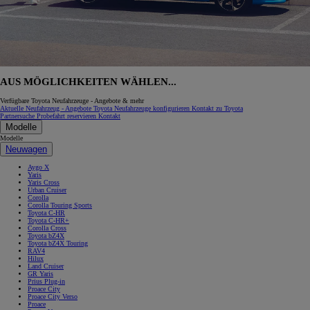
AUS MÖGLICHKEITEN WÄHLEN...
Verfügbare Toyota Neufahrzeuge - Angebote & mehr
Aktuelle Neufahrzeug - Angebote
Toyota Neufahrzeuge konfigurieren
Kontakt zu Toyota
Partnersuche
Probefahrt reservieren
Kontakt
Modelle
Modelle
Neuwagen
Aygo X
Yaris
Yaris Cross
Urban Cruiser
Corolla
Corolla Touring Sports
Toyota C-HR
Toyota C-HR+
Corolla Cross
Toyota bZ4X
Toyota bZ4X Touring
RAV4
Hilux
Land Cruiser
GR Yaris
Prius Plug-in
Proace City
Proace City Verso
Proace