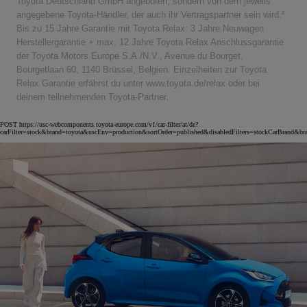
Toyota Deutschland GmbH angeboten, sondern von dem jeweils
angegebene Toyota-Händler, der auch ihr Vertragspartner sein wird.²
Bis zu 15 Jahre Garantie mit Toyota Relax: 3 Jahre Neuwagen
Herstellergarantie + max. 12 Jahre Toyota Relax Anschlussgarantie
der Toyota Motors Europe S.A./N.V., Avenue du Bourget,
Bourgetlaan 60, 1140 Brüssel, Belgien. Einzelheiten zur Toyota
Relax Garantie erfährst du unter www.toyota.de/relax oder bei
deinem teilnehmenden Toyota-Partner.
POST https://usc-webcomponents.toyota-europe.com/v1/car-filter/at/de?
carFilter=stock&brand=toyota&uscEnv=production&sortOrder=published&disabledFilters=stockCarBrand&br