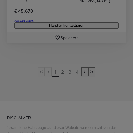
5
165 kW (343 PS)
€ 45.670
Fahrzeug wählen
Händler kontaktieren
Speichern
1
2
3
4
First Page
Vorherige Seite
Nächste Seite
Last Page
DISCLAIMER
¹ Sämtliche Fahrzeuge auf dieser Website werden nicht von der