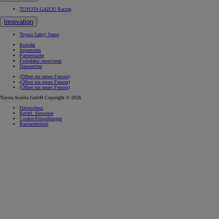
TOYOTA GAZOO Racing
Innovation
Toyota Safety Sense
Kontakt
Impressum
Partnersuche
Probefahrt reservieren
Datenrechte
(Öffnet ein neues Fenster)
(Öffnet ein neues Fenster)
(Öffnet ein neues Fenster)
Toyota Austria GmbH Copyright © 2026
Datenschutz
Rechtl. Hinweise
Cookie-Einstellungen
Barrierefreiheit