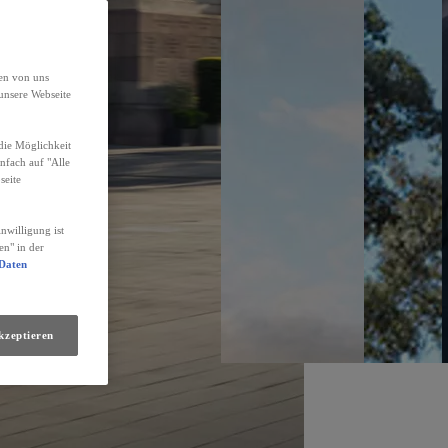
den von uns
unsere Webseite
die Möglichkeit
infach auf "Alle
seite
nwilligung ist
en" in der
 Daten
kzeptieren