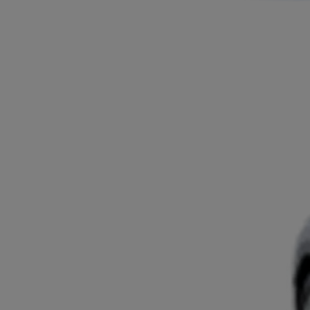
Ab
Der neue GR GT
BENZIN