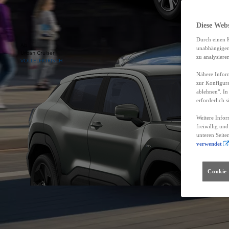
Diese Web
Durch einen K
Ab
unabhängigen 
Urban Cruiser
zu analysiere
VOLLELEKTRISCH
Nähere Inform
zur Konfigura
ablehnen". In
erforderlich s
Weitere Infor
freiwillig un
unteren Seite
verwendet
Cookie-