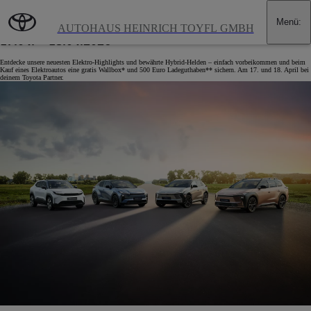
Zum Hauptinhalt wechseln
(Eingabetaste drücken)
Menü
:
SPANNUNG PUR: TOYOTA ERLEBNISTAGE
AUTOHAUS HEINRICH TOYFL GMBH
17.04. – 18.04.2026
Entdecke unsere neuesten Elektro-Highlights und bewährte Hybrid-Helden – einfach vorbeikommen und beim
Kauf eines Elektroautos eine gratis Wallbox* und 500 Euro Ladeguthaben** sichern. Am 17. und 18. April bei
deinem Toyota Partner.