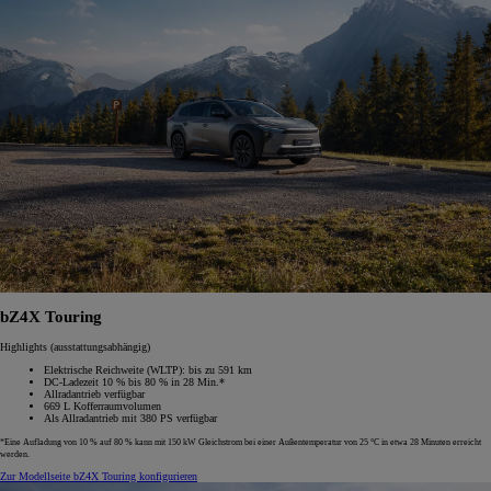
bZ4X Touring
Highlights (ausstattungsabhängig)
Elektrische Reichweite (WLTP): bis zu 591 km
DC-Ladezeit 10 % bis 80 % in 28 Min.*
Allradantrieb verfügbar
669 L Kofferraumvolumen
Als Allradantrieb mit 380 PS verfügbar
*Eine Aufladung von 10 % auf 80 % kann mit 150 kW Gleichstrom bei einer Außentemperatur von 25 °C in etwa 28 Minuten erreicht
werden.
Zur Modellseite
bZ4X Touring konfigurieren