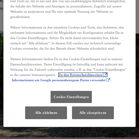
Urban Cruiser
und Tools zu, die es uns und den von uns unabhängigen Anbietern ermöglichen,
die Inhalte der Webseite und Anzeigen zu personalisieren, Zugriffe auf unsere
Highlights (ausstattungsabhängig)
Webseite zu analysieren und Dir eine optimale Nutzung der Webseite zu
Kompakte Länge mit 4.285 mm
gewährleisten.
Rücksitzbank, verschiebbar für optimale Raumnutzung
Leistungsstarke 61-kWh-Batterie
Allradantrieb verfügbar
Nähere Informationen zu den einzelnen Cookies und Tools, den Anbietern, den
Zur Modellseite
Urban Cruiser konfigurieren
umfassten Informationen und die Möglichkeit zur Konfiguration erhältst Du in
den Cookie-Einstellungen. Sofern Du nicht damit einverstanden bist, klicke
einfach auf "Alle ablehnen". In diesem Fall werden nur technisch notwendige
Cookies verwendet, die für den Betrieb dieser Webseite erforderlich sind.
Weitere Informationen findest Du in den Cookie-Einstellungen und in unseren
Datenschutzhinweisen. Deine Einwilligung ist freiwillig und kann jederzeit mit
Wirkung für die Zukunft widerrufen werden, z.B. in den "Cookie-Einstellungen"
in der unteren Seitennavigation.
Zu den Datenschutzhinweisen
Informationen wie Google personenbezogene Daten verwendet
Cookie-Einstellungen
Alle ablehnen
Alle akzeptieren