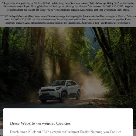
*Angebot für eine gratis Toyota Wallbox (22kW Ladeleistung) beim Kauf eines neuen Elektrofahrzeugs. Gültig für Privatkunden bei
allen teilnehmenden Toyota Vertragshändlern bei Anfrage und Vertragsabschluss im Zeitraum von 17.4.2026 – 30.4.2026. Angebot
freibleibend und nur solange der Vorrat reicht. Keine Barablöse möglich. Änderungen, Satz- und Druckfehler vorbehalten.
**€ 500 Ladeguthaben beim Kauf eines neuen Elektrofahrzeugs. Aktion gültig für Privatkunden bei Kaufvertragsabschluss im Zeitraum
von 17.4.2026 – 30.4.2026 bei allen teilnehmenden Toyota Vertragshändlern. Das Ladeguthaben wird einmalig gewährt. Keine
Barablöse möglich. Angebot freibleibend und nur solange der Vorrat reicht. Änderungen, Satz- und Druckfehler vorbehalten.
Diese Website verwendet Cookies
Durch einen Klick auf "Alle akzeptieren" stimmst Du der Nutzung von Cookies