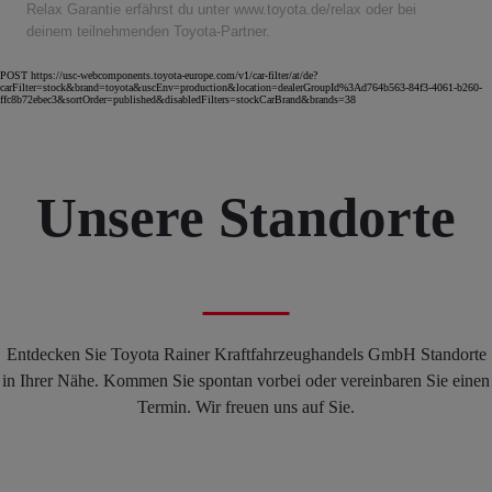
Relax Garantie erfährst du unter www.toyota.de/relax oder bei
deinem teilnehmenden Toyota-Partner.
POST https://usc-webcomponents.toyota-europe.com/v1/car-filter/at/de?
carFilter=stock&brand=toyota&uscEnv=production&location=dealerGroupId%3Ad764b563-84f3-4061-b260-
ffc8b72ebec3&sortOrder=published&disabledFilters=stockCarBrand&brands=38
Unsere Standorte
Entdecken Sie Toyota Rainer Kraftfahrzeughandels GmbH Standorte
in Ihrer Nähe. Kommen Sie spontan vorbei oder vereinbaren Sie einen
Termin. Wir freuen uns auf Sie.