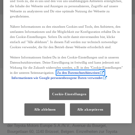
und Tools zu, die es uns und den von uns unabhängigen Anbietern ermöglichen,
die Inhalte der Webseite und Anzeigen zu personalisieren, Zugriffe auf unsere
Webseite zu analysieren und Dir eine optimale Nutzung der Webseite zu
gewährleisten.
Nähere Informationen zu den einzelnen Cookies und Tools, den Anbietern, den
Ups, kein Ergebnis
umfassten Informationen und die Möglichkeit zur Konfiguration erhältst Du in
Versuche, einige der Filter zu entfernen
den Cookie-Einstellungen. Sofern Du nicht damit einverstanden bist, klicke
einfach auf "Alle ablehnen". In diesem Fall werden nur technisch notwendige
Cookies verwendet, die für den Betrieb dieser Webseite erforderlich sind.
Alle Filter entfernen
Weitere Informationen findest Du in den Cookie-Einstellungen und in unseren
Datenschutzhinweisen. Deine Einwilligung ist freiwillig und kann jederzeit mit
Wirkung für die Zukunft widerrufen werden, z.B. in den "Cookie-Einstellungen"
in der unteren Seitennavigation.
Zu den Datenschutzhinweisen
Informationen wie Google personenbezogene Daten verwendet
DISCLAIMER
Cookie-Einstellungen
¹ Sämtliche Fahrzeuge auf dieser Website werden nicht von der
Toyota Deutschland GmbH angeboten, sondern von dem jeweils
angegebene Toyota-Händler, der auch ihr Vertragspartner sein wird.²
Alle ablehnen
Alle akzeptieren
Bis zu 15 Jahre Garantie mit Toyota Relax: 3 Jahre Neuwagen
Herstellergarantie + max. 12 Jahre Toyota Relax Anschlussgarantie
der Toyota Motors Europe S.A./N.V., Avenue du Bourget,
Bourgetlaan 60, 1140 Brüssel, Belgien. Einzelheiten zur Toyota