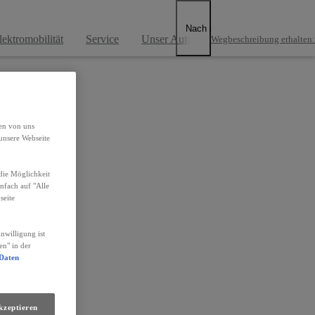
Nach rechts scrollen
lektromobilität
Service
Unser Autohaus
Wegbeschreibung erhalten
:
den von uns
unsere Webseite
die Möglichkeit
infach auf "Alle
seite
nwilligung ist
en" in der
 Daten
kzeptieren