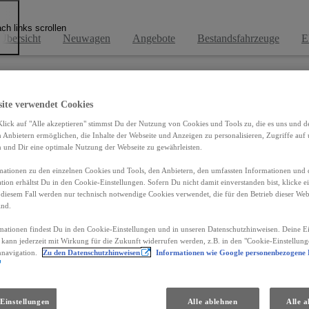
ch links scrollen
Übersicht
Neuwagen
Angebote
Bestandsfahrzeuge
E
site verwendet Cookies
lick auf "Alle akzeptieren" stimmst Du der Nutzung von Cookies und Tools zu, die es uns und 
Anbietern ermöglichen, die Inhalte der Webseite und Anzeigen zu personalisieren, Zugriffe auf 
n und Dir eine optimale Nutzung der Webseite zu gewährleisten.
ationen zu den einzelnen Cookies und Tools, den Anbietern, den umfassten Informationen und 
tion erhältst Du in den Cookie-Einstellungen. Sofern Du nicht damit einverstanden bist, klicke e
 diesem Fall werden nur technisch notwendige Cookies verwendet, die für den Betrieb dieser Web
ind.
mationen findest Du in den Cookie-Einstellungen und in unseren Datenschutzhinweisen. Deine Ei
d kann jederzeit mit Wirkung für die Zukunft widerrufen werden, z.B. in den "Cookie-Einstellung
nnavigation.
Zu den Datenschutzhinweisen
Informationen wie Google personenbezogene
Einstellungen
Alle ablehnen
Alle a