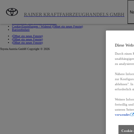
Zum Hauptinhalt wechseln
(Eingabetaste drücken)
Impressum
Na
RAINER KRAFTFAHRZEUGHANDELS GMBH
Impressum
Datenschutz- und Cookie-Richtlinien
Cookie-Einstellungen / Widerruf
(Öffnet ein neues Fenster)
Barrierefreiheit
(Öffnet ein neues Fenster)
(Öffnet ein neues Fenster)
(Öffnet ein neues Fenster)
Diese Web
Toyota Austria GmbH Copyright © 2026
Durch einen K
unabhängigen 
zu analysiere
Nähere Inform
zur Konfigura
ablehnen". In
erforderlich s
Weitere Infor
freiwillig un
unteren Seite
verwendet
Cookie-