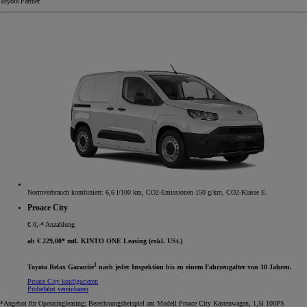
Toyota Partner.
Normverbrauch kombiniert: 6,6 l/100 km, CO2-Emissionen 150 g/km, CO2-Klasse E.
Proace City
€ 0,-* Anzahlung
ab € 229,00* mtl. KINTO ONE Leasing (exkl. USt.)
1
Toyota Relax Garantie
nach jeder Inspektion bis zu einem Fahrzeugalter von 10 Jahren.
Proace City konfigurieren
Probefahrt vereinbaren
*Angebot für Operatingleasing; Berechnungsbeispiel am Modell Proace City Kastenwagen, 1,5l 100PS