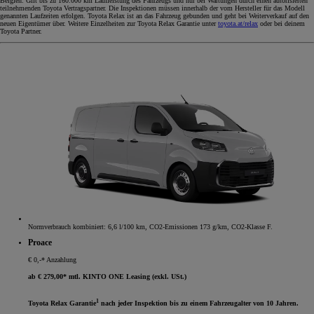
Belgien. Gilt bis zu 160.000 km Laufleistung des Fahrzeugs und nur bei Wartungen durch einen autorisierten
teilnehmenden Toyota Vertragspartner. Die Inspektionen müssen innerhalb der vom Hersteller für das Modell
genannten Laufzeiten erfolgen. Toyota Relax ist an das Fahrzeug gebunden und geht bei Weiterverkauf auf den
neuen Eigentümer über. Weitere Einzelheiten zur Toyota Relax Garantie unter
toyota.at/relax
oder bei deinem
Toyota Partner.
Normverbrauch kombiniert: 6,6 l/100 km, CO2-Emissionen 173 g/km, CO2-Klasse F.
Proace
€ 0,-* Anzahlung
ab € 279,00* mtl. KINTO ONE Leasing (exkl. USt.)
1
Toyota Relax Garantie
nach jeder Inspektion bis zu einem Fahrzeugalter von 10 Jahren.