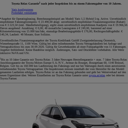
1
Toyota Relax Garantie
nach jeder Inspektion bis zu einem Fahrzeugalter von 10 Jahren.
Yaris konfigurieren
Probefahrt vereinbaren
*Angebot für Operatingleasing; Berechnungsbeispiel am Modell Yaris 1,5 Hybrid 5-tg. Active. Unverbindlich
empfohlener Fahrzeuglistenpreis: € 23.490,00 abzgl. unverbindlich empfohlener Finanzierungsstütze (Rabatt)
von € 3.523,50 (inkl. Händlerbeteiligung), ergibt einen unverbindlich empfohlenen Kaufpreis von € 19.966,50.
Davon ausgehend: Anzahlung: € 0,00; 48 monatliche Leasingraten à € 249,00, basierend auf einer
Kilometerleistung von 15.000 km/Jahr, einmalige Bearbeitungsgebühr € 170,00; Rechtsgeschäftsgebühr: €
140,34; Laufzeit: 48 Monate; fixer Sollzins.
Unverbindliches Finanzierungsangebot der Toyota Kreditbank GmbH Zweigniederlassung Österreich,
Wienerbergstraße 11, 1100 Wien. Gültig bei allen teilnehmenden Toyota Vertragshändlern bei Anfrage und
Vertragsabschluss bis zum 30.09.2026. Gültig für Gewerbekunden ab einer Fuhrparkgröße von 11 Fahrzeugen.
Angebot freibleibend. Keine Barablöse möglich. Änderungen, Satz- und Druckfehler vorbehalten. Alle Werte
inklusive NoVA und USt.
1
Bis zu 10 Jahre Garantie mit Toyota Relax: 3 Jahre Neuwagen Herstellergarantie + max. 7 Jahre Toyota Relax
Anschlussgarantie der Toyota Motors Europe S.A./N.V., Avenue du Bourget, Bourgetlaan 60, 1140 Brüssel,
Belgien. Gilt bis zu 160.000 km Laufleistung des Fahrzeugs und nur bei Wartungen durch einen autorisierten
teilnehmenden Toyota Vertragspartner. Die Inspektionen müssen innerhalb der vom Hersteller für das Modell
genannten Laufzeiten erfolgen. Toyota Relax ist an das Fahrzeug gebunden und geht bei Weiterverkauf auf den
neuen Eigentümer über. Weitere Einzelheiten zur Toyota Relax Garantie unter
toyota.at/relax
oder bei deinem
Toyota Partner.