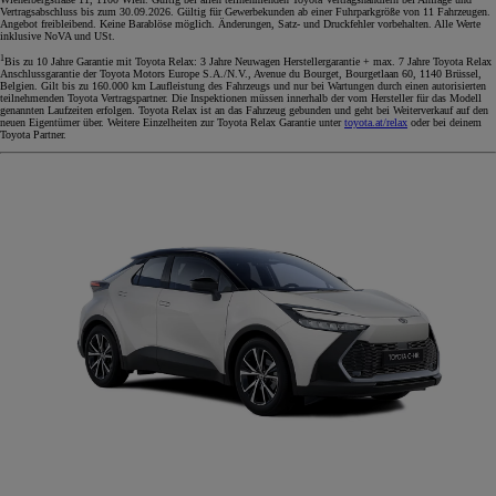
Vertragsabschluss bis zum 30.09.2026. Gültig für Gewerbekunden ab einer Fuhrparkgröße von 11 Fahrzeugen.
Angebot freibleibend. Keine Barablöse möglich. Änderungen, Satz- und Druckfehler vorbehalten. Alle Werte
inklusive NoVA und USt.
1
Bis zu 10 Jahre Garantie mit Toyota Relax: 3 Jahre Neuwagen Herstellergarantie + max. 7 Jahre Toyota Relax
Anschlussgarantie der Toyota Motors Europe S.A./N.V., Avenue du Bourget, Bourgetlaan 60, 1140 Brüssel,
Belgien. Gilt bis zu 160.000 km Laufleistung des Fahrzeugs und nur bei Wartungen durch einen autorisierten
teilnehmenden Toyota Vertragspartner. Die Inspektionen müssen innerhalb der vom Hersteller für das Modell
genannten Laufzeiten erfolgen. Toyota Relax ist an das Fahrzeug gebunden und geht bei Weiterverkauf auf den
neuen Eigentümer über. Weitere Einzelheiten zur Toyota Relax Garantie unter
toyota.at/relax
oder bei deinem
Toyota Partner.