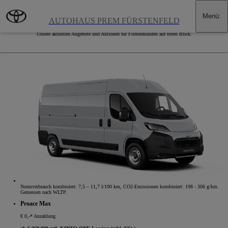
Zum Hauptinhalt wechseln
(Eingabetaste drücken)
Menü
:
Angebote für Firmenkunden
AUTOHAUS PREM FÜRSTENFELD
Unsere aktuellen Angebote und Aktionen für Firmenkunden auf einen Blick.
Normverbrauch kombiniert: 7,5 – 11,7 l/100 km, CO2-Emissionen kombiniert: 198 - 306 g/km.
Gemessen nach WLTP.
Proace Max
€ 0,-* Anzahlung