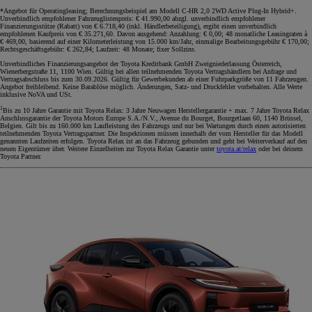
*Angebot für Operatingleasing; Berechnungsbeispiel am Modell C-HR 2,0 2WD Active Plug-In Hybrid+.
Unverbindlich empfohlener Fahrzeuglistenpreis: € 41.990,00 abzgl. unverbindlich empfohlener
Finanzierungsstütze (Rabatt) von € 6.718,40 (inkl. Händlerbeteiligung), ergibt einen unverbindlich
empfohlenen Kaufpreis von € 35.271,60. Davon ausgehend: Anzahlung: € 0,00; 48 monatliche Leasingraten à
€ 469,00, basierend auf einer Kilometerleistung von 15.000 km/Jahr, einmalige Bearbeitungsgebühr € 170,00;
Rechtsgeschäftsgebühr: € 262,84; Laufzeit: 48 Monate; fixer Sollzins.
Unverbindliches Finanzierungsangebot der Toyota Kreditbank GmbH Zweigniederlassung Österreich,
Wienerbergstraße 11, 1100 Wien. Gültig bei allen teilnehmenden Toyota Vertragshändlern bei Anfrage und
Vertragsabschluss bis zum 30.09.2026. Gültig für Gewerbekunden ab einer Fuhrparkgröße von 11 Fahrzeugen.
Angebot freibleibend. Keine Barablöse möglich. Änderungen, Satz- und Druckfehler vorbehalten. Alle Werte
inklusive NoVA und USt.
1
Bis zu 10 Jahre Garantie mit Toyota Relax: 3 Jahre Neuwagen Herstellergarantie + max. 7 Jahre Toyota Relax
Anschlussgarantie der Toyota Motors Europe S.A./N.V., Avenue du Bourget, Bourgetlaan 60, 1140 Brüssel,
Belgien. Gilt bis zu 160.000 km Laufleistung des Fahrzeugs und nur bei Wartungen durch einen autorisierten
teilnehmenden Toyota Vertragspartner. Die Inspektionen müssen innerhalb der vom Hersteller für das Modell
genannten Laufzeiten erfolgen. Toyota Relax ist an das Fahrzeug gebunden und geht bei Weiterverkauf auf den
neuen Eigentümer über. Weitere Einzelheiten zur Toyota Relax Garantie unter
toyota.at/relax
oder bei deinem
Toyota Partner.