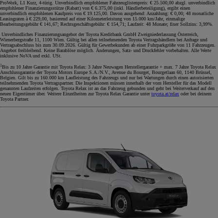
ProWork, L1 Kurz, 4-türig. Unverbindlich empfohlener Fahrzeuglistenpreis: € 25.500,00 abzgl. unverbindlich
empfohlener Finanzierungsstütze (Rabatt) von € 6.375,00 (inkl. Händlerbeteiligung), ergibt einen
unverbindlich empfohlenen Kaufpreis von € 19.125,00. Davon ausgehend: Anzahlung: € 0,00; 48 monatliche
Leasingraten à € 229,00, basierend auf einer Kilometerleistung von 15.000 km/Jahr, einmalige
Bearbeitungsgebühr € 141,67; Rechtsgeschäftsgebühr: € 154,71; Laufzeit: 48 Monate; fixer Sollzins: 3,99%.
Unverbindliches Finanzierungsangebot der Toyota Kreditbank GmbH Zweigniederlassung Österreich,
Wienerbergstraße 11, 1100 Wien. Gültig bei allen teilnehmenden Toyota Vertragshändlern bei Anfrage und
Vertragsabschluss bis zum 30.09.2026. Gültig für Gewerbekunden ab einer Fuhrparkgröße von 11 Fahrzeugen.
Angebot freibleibend. Keine Barablöse möglich. Änderungen, Satz- und Druckfehler vorbehalten. Alle Werte
inklusive NoVA und exkl. USt.
1
Bis zu 10 Jahre Garantie mit Toyota Relax: 3 Jahre Neuwagen Herstellergarantie + max. 7 Jahre Toyota Relax
Anschlussgarantie der Toyota Motors Europe S.A./N.V., Avenue du Bourget, Bourgetlaan 60, 1140 Brüssel,
Belgien. Gilt bis zu 160.000 km Laufleistung des Fahrzeugs und nur bei Wartungen durch einen autorisierten
teilnehmenden Toyota Vertragspartner. Die Inspektionen müssen innerhalb der vom Hersteller für das Modell
genannten Laufzeiten erfolgen. Toyota Relax ist an das Fahrzeug gebunden und geht bei Weiterverkauf auf den
neuen Eigentümer über. Weitere Einzelheiten zur Toyota Relax Garantie unter
toyota.at/relax
oder bei deinem
Toyota Partner.