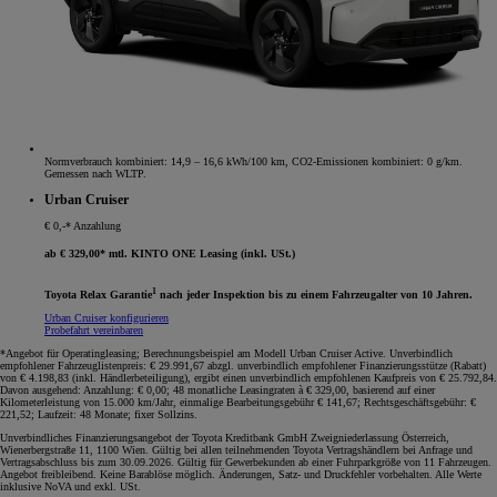
Normverbrauch kombiniert: 14,9 – 16,6 kWh/100 km, CO2-Emissionen kombiniert: 0 g/km.
Gemessen nach WLTP.
Urban Cruiser
€ 0,-* Anzahlung
ab € 329,00* mtl. KINTO ONE Leasing (inkl. USt.)
1
Toyota Relax Garantie
nach jeder Inspektion bis zu einem Fahrzeugalter von 10 Jahren.
Urban Cruiser konfigurieren
Probefahrt vereinbaren
*Angebot für Operatingleasing; Berechnungsbeispiel am Modell Urban Cruiser Active. Unverbindlich
empfohlener Fahrzeuglistenpreis: € 29.991,67 abzgl. unverbindlich empfohlener Finanzierungsstütze (Rabatt)
von € 4.198,83 (inkl. Händlerbeteiligung), ergibt einen unverbindlich empfohlenen Kaufpreis von € 25.792,84.
Davon ausgehend: Anzahlung: € 0,00; 48 monatliche Leasingraten à € 329,00, basierend auf einer
Kilometerleistung von 15.000 km/Jahr, einmalige Bearbeitungsgebühr € 141,67; Rechtsgeschäftsgebühr: €
221,52; Laufzeit: 48 Monate; fixer Sollzins.
Unverbindliches Finanzierungsangebot der Toyota Kreditbank GmbH Zweigniederlassung Österreich,
Wienerbergstraße 11, 1100 Wien. Gültig bei allen teilnehmenden Toyota Vertragshändlern bei Anfrage und
Vertragsabschluss bis zum 30.09.2026. Gültig für Gewerbekunden ab einer Fuhrparkgröße von 11 Fahrzeugen.
Angebot freibleibend. Keine Barablöse möglich. Änderungen, Satz- und Druckfehler vorbehalten. Alle Werte
inklusive NoVA und exkl. USt.