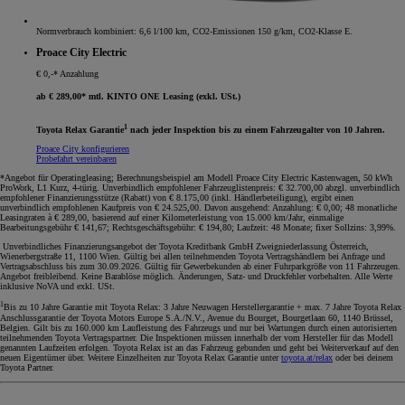
Normverbrauch kombiniert: 6,6 l/100 km, CO2-Emissionen 150 g/km, CO2-Klasse E.
Proace City Electric
€ 0,-* Anzahlung
ab € 289,00* mtl. KINTO ONE Leasing (exkl. USt.)
1
Toyota Relax Garantie
nach jeder Inspektion bis zu einem Fahrzeugalter von 10 Jahren.
Proace City konfigurieren
Probefahrt vereinbaren
*Angebot für Operatingleasing; Berechnungsbeispiel am Modell Proace City Electric Kastenwagen, 50 kWh
ProWork, L1 Kurz, 4-türig. Unverbindlich empfohlener Fahrzeuglistenpreis: € 32.700,00 abzgl. unverbindlich
empfohlener Finanzierungsstütze (Rabatt) von € 8.175,00 (inkl. Händlerbeteiligung), ergibt einen
unverbindlich empfohlenen Kaufpreis von € 24.525,00. Davon ausgehend: Anzahlung: € 0,00; 48 monatliche
Leasingraten à € 289,00, basierend auf einer Kilometerleistung von 15.000 km/Jahr, einmalige
Bearbeitungsgebühr € 141,67; Rechtsgeschäftsgebühr: € 194,80; Laufzeit: 48 Monate; fixer Sollzins: 3,99%.
Unverbindliches Finanzierungsangebot der Toyota Kreditbank GmbH Zweigniederlassung Österreich,
Wienerbergstraße 11, 1100 Wien. Gültig bei allen teilnehmenden Toyota Vertragshändlern bei Anfrage und
Vertragsabschluss bis zum 30.09.2026. Gültig für Gewerbekunden ab einer Fuhrparkgröße von 11 Fahrzeugen.
Angebot freibleibend. Keine Barablöse möglich. Änderungen, Satz- und Druckfehler vorbehalten. Alle Werte
inklusive NoVA und exkl. USt.
1
Bis zu 10 Jahre Garantie mit Toyota Relax: 3 Jahre Neuwagen Herstellergarantie + max. 7 Jahre Toyota Relax
Anschlussgarantie der Toyota Motors Europe S.A./N.V., Avenue du Bourget, Bourgetlaan 60, 1140 Brüssel,
Belgien. Gilt bis zu 160.000 km Laufleistung des Fahrzeugs und nur bei Wartungen durch einen autorisierten
teilnehmenden Toyota Vertragspartner. Die Inspektionen müssen innerhalb der vom Hersteller für das Modell
genannten Laufzeiten erfolgen. Toyota Relax ist an das Fahrzeug gebunden und geht bei Weiterverkauf auf den
neuen Eigentümer über. Weitere Einzelheiten zur Toyota Relax Garantie unter
toyota.at/relax
oder bei deinem
Toyota Partner.