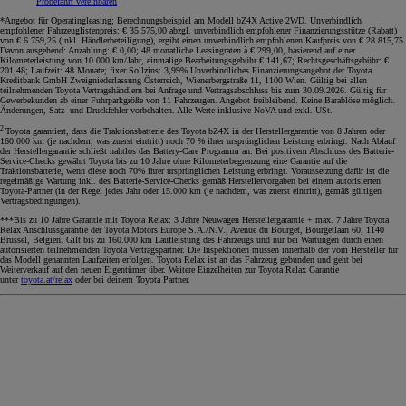
Probefahrt vereinbaren
*Angebot für Operatingleasing; Berechnungsbeispiel am Modell bZ4X Active 2WD. Unverbindlich
empfohlener Fahrzeuglistenpreis: € 35.575,00 abzgl. unverbindlich empfohlener Finanzierungsstütze (Rabatt)
von € 6.759,25 (inkl. Händlerbeteiligung), ergibt einen unverbindlich empfohlenen Kaufpreis von € 28.815,75.
Davon ausgehend: Anzahlung: € 0,00; 48 monatliche Leasingraten à € 299,00, basierend auf einer
Kilometerleistung von 10.000 km/Jahr, einmalige Bearbeitungsgebühr € 141,67; Rechtsgeschäftsgebühr: €
201,48; Laufzeit: 48 Monate; fixer Sollzins: 3,99%.Unverbindliches Finanzierungsangebot der Toyota
Kreditbank GmbH Zweigniederlassung Österreich, Wienerbergstraße 11, 1100 Wien. Gültig bei allen
teilnehmenden Toyota Vertragshändlern bei Anfrage und Vertragsabschluss bis zum 30.09.2026. Gültig für
Gewerbekunden ab einer Fuhrparkgröße von 11 Fahrzeugen. Angebot freibleibend. Keine Barablöse möglich.
Änderungen, Satz- und Druckfehler vorbehalten. Alle Werte inklusive NoVA und exkl. USt.
2
Toyota garantiert, dass die Traktionsbatterie des Toyota bZ4X in der Herstellergarantie von 8 Jahren oder
160.000 km (je nachdem, was zuerst eintritt) noch 70 % ihrer ursprünglichen Leistung erbringt. Nach Ablauf
der Herstellergarantie schließt nahtlos das Battery-Care Programm an. Bei positivem Abschluss des Batterie-
Service-Checks gewährt Toyota bis zu 10 Jahre ohne Kilometerbegrenzung eine Garantie auf die
Traktionsbatterie, wenn diese noch 70% ihrer ursprünglichen Leistung erbringt. Voraussetzung dafür ist die
regelmäßige Wartung inkl. des Batterie-Service-Checks gemäß Herstellervorgaben bei einem autorisierten
Toyota-Partner (in der Regel jedes Jahr oder 15.000 km (je nachdem, was zuerst eintritt), gemäß gültigen
Vertragsbedingungen).
***Bis zu 10 Jahre Garantie mit Toyota Relax: 3 Jahre Neuwagen Herstellergarantie + max. 7 Jahre Toyota
Relax Anschlussgarantie der Toyota Motors Europe S.A./N.V., Avenue du Bourget, Bourgetlaan 60, 1140
Brüssel, Belgien. Gilt bis zu 160.000 km Laufleistung des Fahrzeugs und nur bei Wartungen durch einen
autorisierten teilnehmenden Toyota Vertragspartner. Die Inspektionen müssen innerhalb der vom Hersteller für
das Modell genannten Laufzeiten erfolgen. Toyota Relax ist an das Fahrzeug gebunden und geht bei
Weiterverkauf auf den neuen Eigentümer über. Weitere Einzelheiten zur Toyota Relax Garantie
unter
toyota.at/relax
oder bei deinem Toyota Partner.