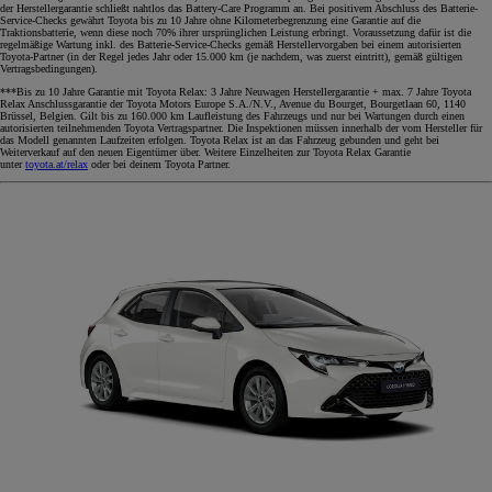
der Herstellergarantie schließt nahtlos das Battery-Care Programm an. Bei positivem Abschluss des Batterie-
Service-Checks gewährt Toyota bis zu 10 Jahre ohne Kilometerbegrenzung eine Garantie auf die
Traktionsbatterie, wenn diese noch 70% ihrer ursprünglichen Leistung erbringt. Voraussetzung dafür ist die
regelmäßige Wartung inkl. des Batterie-Service-Checks gemäß Herstellervorgaben bei einem autorisierten
Toyota-Partner (in der Regel jedes Jahr oder 15.000 km (je nachdem, was zuerst eintritt), gemäß gültigen
Vertragsbedingungen).
***Bis zu 10 Jahre Garantie mit Toyota Relax: 3 Jahre Neuwagen Herstellergarantie + max. 7 Jahre Toyota
Relax Anschlussgarantie der Toyota Motors Europe S.A./N.V., Avenue du Bourget, Bourgetlaan 60, 1140
Brüssel, Belgien. Gilt bis zu 160.000 km Laufleistung des Fahrzeugs und nur bei Wartungen durch einen
autorisierten teilnehmenden Toyota Vertragspartner. Die Inspektionen müssen innerhalb der vom Hersteller für
das Modell genannten Laufzeiten erfolgen. Toyota Relax ist an das Fahrzeug gebunden und geht bei
Weiterverkauf auf den neuen Eigentümer über. Weitere Einzelheiten zur Toyota Relax Garantie
unter
toyota.at/relax
oder bei deinem Toyota Partner.