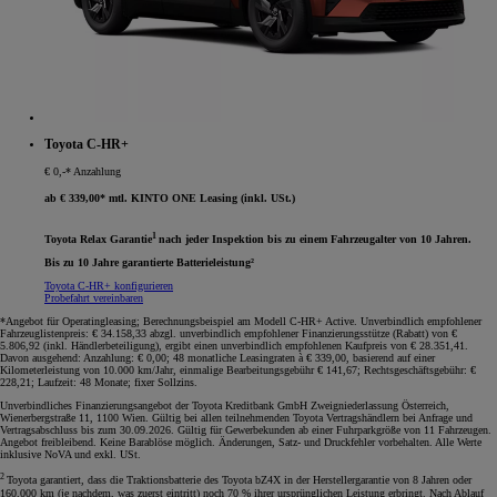
Toyota C-HR+
€ 0,-* Anzahlung
ab € 339,00* mtl. KINTO ONE Leasing (inkl. USt.)
1
Toyota Relax Garantie
nach jeder Inspektion bis zu einem Fahrzeugalter von 10 Jahren.
Bis zu 10 Jahre garantierte Batterieleistung²
Toyota C-HR+ konfigurieren
Probefahrt vereinbaren
*Angebot für Operatingleasing; Berechnungsbeispiel am Modell C-HR+ Active. Unverbindlich empfohlener
Fahrzeuglistenpreis: € 34.158,33 abzgl. unverbindlich empfohlener Finanzierungsstütze (Rabatt) von €
5.806,92 (inkl. Händlerbeteiligung), ergibt einen unverbindlich empfohlenen Kaufpreis von € 28.351,41.
Davon ausgehend: Anzahlung: € 0,00; 48 monatliche Leasingraten à € 339,00, basierend auf einer
Kilometerleistung von 10.000 km/Jahr, einmalige Bearbeitungsgebühr € 141,67; Rechtsgeschäftsgebühr: €
228,21; Laufzeit: 48 Monate; fixer Sollzins.
Unverbindliches Finanzierungsangebot der Toyota Kreditbank GmbH Zweigniederlassung Österreich,
Wienerbergstraße 11, 1100 Wien. Gültig bei allen teilnehmenden Toyota Vertragshändlern bei Anfrage und
Vertragsabschluss bis zum 30.09.2026. Gültig für Gewerbekunden ab einer Fuhrparkgröße von 11 Fahrzeugen.
Angebot freibleibend. Keine Barablöse möglich. Änderungen, Satz- und Druckfehler vorbehalten. Alle Werte
inklusive NoVA und exkl. USt.
2
Toyota garantiert, dass die Traktionsbatterie des Toyota bZ4X in der Herstellergarantie von 8 Jahren oder
160.000 km (je nachdem, was zuerst eintritt) noch 70 % ihrer ursprünglichen Leistung erbringt. Nach Ablauf