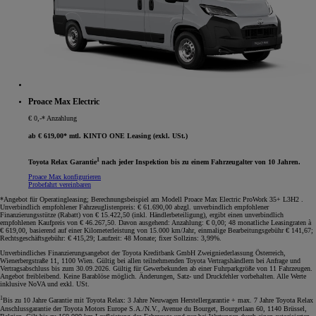
Proace Max Electric
€ 0,-* Anzahlung
ab € 619,00* mtl. KINTO ONE Leasing (exkl. USt.)
1
Toyota Relax Garantie
nach jeder Inspektion bis zu einem Fahrzeugalter von 10 Jahren.
Proace Max konfigurieren
Probefahrt vereinbaren
*Angebot für Operatingleasing; Berechnungsbeispiel am Modell Proace Max Electric ProWork 35+ L3H2 .
Unverbindlich empfohlener Fahrzeuglistenpreis: € 61.690,00 abzgl. unverbindlich empfohlener
Finanzierungsstütze (Rabatt) von € 15.422,50 (inkl. Händlerbeteiligung), ergibt einen unverbindlich
empfohlenen Kaufpreis von € 46.267,50. Davon ausgehend: Anzahlung: € 0,00; 48 monatliche Leasingraten à
€ 619,00, basierend auf einer Kilometerleistung von 15.000 km/Jahr, einmalige Bearbeitungsgebühr € 141,67;
Rechtsgeschäftsgebühr: € 415,29; Laufzeit: 48 Monate; fixer Sollzins: 3,99%.
Unverbindliches Finanzierungsangebot der Toyota Kreditbank GmbH Zweigniederlassung Österreich,
Wienerbergstraße 11, 1100 Wien. Gültig bei allen teilnehmenden Toyota Vertragshändlern bei Anfrage und
Vertragsabschluss bis zum 30.09.2026. Gültig für Gewerbekunden ab einer Fuhrparkgröße von 11 Fahrzeugen.
Angebot freibleibend. Keine Barablöse möglich. Änderungen, Satz- und Druckfehler vorbehalten. Alle Werte
inklusive NoVA und exkl. USt.
1
Bis zu 10 Jahre Garantie mit Toyota Relax: 3 Jahre Neuwagen Herstellergarantie + max. 7 Jahre Toyota Relax
Anschlussgarantie der Toyota Motors Europe S.A./N.V., Avenue du Bourget, Bourgetlaan 60, 1140 Brüssel,