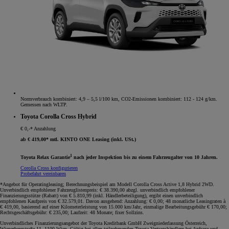
Normverbrauch kombiniert: 4,9 – 5,5 l/100 km, CO2-Emissionen kombiniert: 112 - 124 g/km.
Gemessen nach WLTP.
Toyota Corolla Cross Hybrid
€ 0,-* Anzahlung
ab € 419,00* mtl. KINTO ONE Leasing (inkl. USt.)
1
Toyota Relax Garantie
nach jeder Inspektion bis zu einem Fahrzeugalter von 10 Jahren.
Corolla Cross konfigurieren
Probefahrt vereinbaren
*Angebot für Operatingleasing; Berechnungsbeispiel am Modell Corolla Cross Active 1,8 Hybrid 2WD.
Unverbindlich empfohlener Fahrzeuglistenpreis: € 38.390,00 abzgl. unverbindlich empfohlener
Finanzierungsstütze (Rabatt) von € 5.810,99 (inkl. Händlerbeteiligung), ergibt einen unverbindlich
empfohlenen Kaufpreis von € 32.579,01. Davon ausgehend: Anzahlung: € 0,00; 48 monatliche Leasingraten à
€ 419,00, basierend auf einer Kilometerleistung von 15.000 km/Jahr, einmalige Bearbeitungsgebühr € 170,00;
Rechtsgeschäftsgebühr: € 235,00; Laufzeit: 48 Monate; fixer Sollzins.
Unverbindliches Finanzierungsangebot der Toyota Kreditbank GmbH Zweigniederlassung Österreich,
Wienerbergstraße 11, 1100 Wien. Gültig bei allen teilnehmenden Toyota Vertragshändlern bei Anfrage und