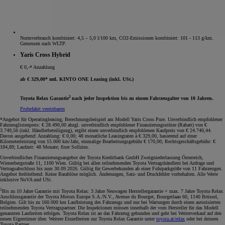
Normverbrauch kombiniert: 4,5 – 5,0 l/100 km, CO2-Emissionen kombiniert: 101 - 113 g/km.
Gemessen nach WLTP.
Yaris Cross Hybrid
€ 0,-* Anzahlung
ab € 329,00* mtl. KINTO ONE Leasing (inkl. USt.)
1
Toyota Relax Garantie
nach jeder Inspektion bis zu einem Fahrzeugalter von 10 Jahren.
Probefahrt vereinbaren
*Angebot für Operatingleasing; Berechnungsbeispiel am Modell Yaris Cross Pure. Unverbindlich empfohlener
Fahrzeuglistenpreis: € 28.490,00 abzgl. unverbindlich empfohlener Finanzierungsstütze (Rabatt) von €
3.749,56 (inkl. Händlerbeteiligung), ergibt einen unverbindlich empfohlenen Kaufpreis von € 24.740,44.
Davon ausgehend: Anzahlung: € 0,00; 48 monatliche Leasingraten à € 329,00, basierend auf einer
Kilometerleistung von 15.000 km/Jahr, einmalige Bearbeitungsgebühr € 170,00; Rechtsgeschäftsgebühr: €
184,89; Laufzeit: 48 Monate; fixer Sollzins.
Unverbindliches Finanzierungsangebot der Toyota Kreditbank GmbH Zweigniederlassung Österreich,
Wienerbergstraße 11, 1100 Wien. Gültig bei allen teilnehmenden Toyota Vertragshändlern bei Anfrage und
Vertragsabschluss bis zum 30.09.2026. Gültig für Gewerbekunden ab einer Fuhrparkgröße von 11 Fahrzeugen.
Angebot freibleibend. Keine Barablöse möglich. Änderungen, Satz- und Druckfehler vorbehalten. Alle Werte
inklusive NoVA und USt.
1
Bis zu 10 Jahre Garantie mit Toyota Relax: 3 Jahre Neuwagen Herstellergarantie + max. 7 Jahre Toyota Relax
Anschlussgarantie der Toyota Motors Europe S.A./N.V., Avenue du Bourget, Bourgetlaan 60, 1140 Brüssel,
Belgien. Gilt bis zu 160.000 km Laufleistung des Fahrzeugs und nur bei Wartungen durch einen autorisierten
teilnehmenden Toyota Vertragspartner. Die Inspektionen müssen innerhalb der vom Hersteller für das Modell
genannten Laufzeiten erfolgen. Toyota Relax ist an das Fahrzeug gebunden und geht bei Weiterverkauf auf den
neuen Eigentümer über. Weitere Einzelheiten zur Toyota Relax Garantie unter
toyota.at/relax
oder bei deinem
Toyota Partner.