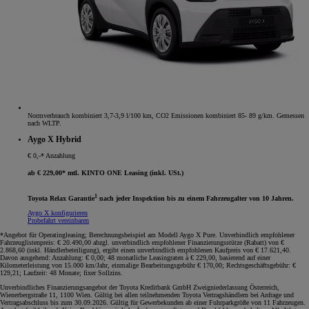
Normverbrauch kombiniert 3,7-3,9 l/100 km, CO2 Emissionen kombiniert 85- 89 g/km. Gemessen
nach WLTP.
Aygo X Hybrid
€ 0,-* Anzahlung
ab € 229,00* mtl. KINTO ONE Leasing (inkl. USt.)
1
Toyota Relax Garantie
nach jeder Inspektion bis zu einem Fahrzeugalter von 10 Jahren.
Aygo X konfigurieren
Probefahrt vereinbaren
*Angebot für Operatingleasing; Berechnungsbeispiel am Modell Aygo X Pure. Unverbindlich empfohlener
Fahrzeuglistenpreis: € 20.490,00 abzgl. unverbindlich empfohlener Finanzierungsstütze (Rabatt) von €
2.868,60 (inkl. Händlerbeteiligung), ergibt einen unverbindlich empfohlenen Kaufpreis von € 17.621,40.
Davon ausgehend: Anzahlung: € 0,00; 48 monatliche Leasingraten à € 229,00, basierend auf einer
Kilometerleistung von 15.000 km/Jahr, einmalige Bearbeitungsgebühr € 170,00; Rechtsgeschäftsgebühr: €
129,21; Laufzeit: 48 Monate; fixer Sollzins.
Unverbindliches Finanzierungsangebot der Toyota Kreditbank GmbH Zweigniederlassung Österreich,
Wienerbergstraße 11, 1100 Wien. Gültig bei allen teilnehmenden Toyota Vertragshändlern bei Anfrage und
Vertragsabschluss bis zum 30.09.2026. Gültig für Gewerbekunden ab einer Fuhrparkgröße von 11 Fahrzeugen.