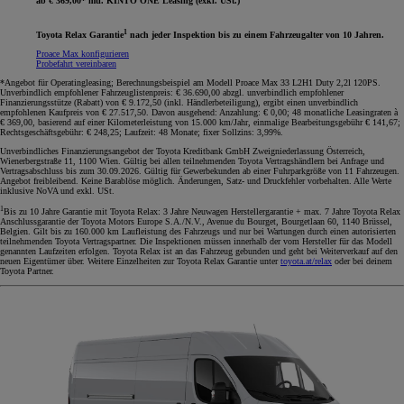
ab € 369,00* mtl. KINTO ONE Leasing (exkl. USt.)
1
Toyota Relax Garantie
nach jeder Inspektion bis zu einem Fahrzeugalter von 10 Jahren.
Proace Max konfigurieren
Probefahrt vereinbaren
*Angebot für Operatingleasing; Berechnungsbeispiel am Modell Proace Max 33 L2H1 Duty 2,2l 120PS.
Unverbindlich empfohlener Fahrzeuglistenpreis: € 36.690,00 abzgl. unverbindlich empfohlener
Finanzierungsstütze (Rabatt) von € 9.172,50 (inkl. Händlerbeteiligung), ergibt einen unverbindlich
empfohlenen Kaufpreis von € 27.517,50. Davon ausgehend: Anzahlung: € 0,00; 48 monatliche Leasingraten à
€ 369,00, basierend auf einer Kilometerleistung von 15.000 km/Jahr, einmalige Bearbeitungsgebühr € 141,67;
Rechtsgeschäftsgebühr: € 248,25; Laufzeit: 48 Monate; fixer Sollzins: 3,99%.
Unverbindliches Finanzierungsangebot der Toyota Kreditbank GmbH Zweigniederlassung Österreich,
Wienerbergstraße 11, 1100 Wien. Gültig bei allen teilnehmenden Toyota Vertragshändlern bei Anfrage und
Vertragsabschluss bis zum 30.09.2026. Gültig für Gewerbekunden ab einer Fuhrparkgröße von 11 Fahrzeugen.
Angebot freibleibend. Keine Barablöse möglich. Änderungen, Satz- und Druckfehler vorbehalten. Alle Werte
inklusive NoVA und exkl. USt.
1
Bis zu 10 Jahre Garantie mit Toyota Relax: 3 Jahre Neuwagen Herstellergarantie + max. 7 Jahre Toyota Relax
Anschlussgarantie der Toyota Motors Europe S.A./N.V., Avenue du Bourget, Bourgetlaan 60, 1140 Brüssel,
Belgien. Gilt bis zu 160.000 km Laufleistung des Fahrzeugs und nur bei Wartungen durch einen autorisierten
teilnehmenden Toyota Vertragspartner. Die Inspektionen müssen innerhalb der vom Hersteller für das Modell
genannten Laufzeiten erfolgen. Toyota Relax ist an das Fahrzeug gebunden und geht bei Weiterverkauf auf den
neuen Eigentümer über. Weitere Einzelheiten zur Toyota Relax Garantie unter
toyota.at/relax
oder bei deinem
Toyota Partner.