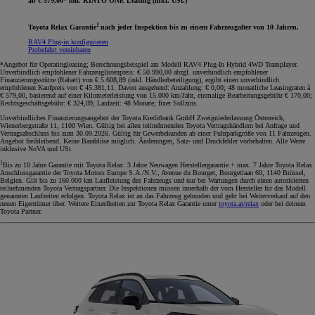
ab € 579,00* mtl. KINTO ONE Leasing (inkl. USt.)
1
Toyota Relax Garantie
nach jeder Inspektion bis zu einem Fahrzeugalter von 10 Jahren.
RAV4 Plug-in konfigurieren
Probefahrt vereinbaren
*Angebot für Operatingleasing; Berechnungsbeispiel am Modell RAV4 Plug-In Hybrid 4WD Teamplayer.
Unverbindlich empfohlener Fahrzeuglistenpreis: € 50.990,00 abzgl. unverbindlich empfohlener
Finanzierungsstütze (Rabatt) von € 5.608,89 (inkl. Händlerbeteiligung), ergibt einen unverbindlich
empfohlenen Kaufpreis von € 45.381,11. Davon ausgehend: Anzahlung: € 0,00; 48 monatliche Leasingraten à
€ 579,00, basierend auf einer Kilometerleistung von 15.000 km/Jahr, einmalige Bearbeitungsgebühr € 170,00;
Rechtsgeschäftsgebühr: € 324,09; Laufzeit: 48 Monate; fixer Sollzins.
Unverbindliches Finanzierungsangebot der Toyota Kreditbank GmbH Zweigniederlassung Österreich,
Wienerbergstraße 11, 1100 Wien. Gültig bei allen teilnehmenden Toyota Vertragshändlern bei Anfrage und
Vertragsabschluss bis zum 30.09.2026. Gültig für Gewerbekunden ab einer Fuhrparkgröße von 11 Fahrzeugen.
Angebot freibleibend. Keine Barablöse möglich. Änderungen, Satz- und Druckfehler vorbehalten. Alle Werte
inklusive NoVA und USt.
1
Bis zu 10 Jahre Garantie mit Toyota Relax: 3 Jahre Neuwagen Herstellergarantie + max. 7 Jahre Toyota Relax
Anschlussgarantie der Toyota Motors Europe S.A./N.V., Avenue du Bourget, Bourgetlaan 60, 1140 Brüssel,
Belgien. Gilt bis zu 160.000 km Laufleistung des Fahrzeugs und nur bei Wartungen durch einen autorisierten
teilnehmenden Toyota Vertragspartner. Die Inspektionen müssen innerhalb der vom Hersteller für das Modell
genannten Laufzeiten erfolgen. Toyota Relax ist an das Fahrzeug gebunden und geht bei Weiterverkauf auf den
neuen Eigentümer über. Weitere Einzelheiten zur Toyota Relax Garantie unter
toyota.at/relax
oder bei deinem
Toyota Partner.