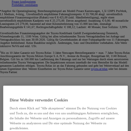
Proace konfigurieren
Probefahrt vereinbaren
*Angebot für Operatingleasing; Berechnungsbeispiel am Modell Proace Kastenwagen, 1,5l 120PS ProWork,
L1 Medium, 4-türig,. Unverbindlich empfohlener Fahrzeuglistenpreis: € 33.700,00 abzgl. unverbindlich
empfohlener Finanzierungsstütze (Rabatt) von € 8.425,00 (inkl. Händlerbeteiligung), ergibt einen
unverbindlich empfohlenen Kaufpreis von € 25.275,00. Davon ausgehend: Anzahlung: € 0,00; 48 monatliche
Leasingraten à € 279,00, basierend auf einer Kilometerleistung von 15.000 km/Jahr, einmalige
Bearbeitungsgebühr € 141,67; Rechtsgeschäftsgebühr: € 188,12; Laufzeit: 48 Monate; fixer Sollzins: 3,99%
Unverbindliches Finanzierungsangebot der Toyota Kreditbank GmbH Zweigniederlassung Österreich,
Wienerbergstraße 11, 1100 Wien. Gültig bei allen teilnehmenden Toyota Vertragshändlern bei Anfrage und
Vertragsabschluss bis zum 30.09.2026. Gültig für Gewerbekunden ab einer Fuhrparkgröße von 11 Fahrzeugen.
Angebot freibleibend. Keine Barablöse möglich. Änderungen, Satz- und Druckfehler vorbehalten. Alle Werte
inklusive NoVA und exkl. USt.
1
Bis zu 10 Jahre Garantie mit Toyota Relax: 3 Jahre Neuwagen Herstellergarantie + max. 7 Jahre Toyota Relax
Anschlussgarantie der Toyota Motors Europe S.A./N.V., Avenue du Bourget, Bourgetlaan 60, 1140 Brüssel,
Belgien. Gilt bis zu 160.000 km Laufleistung des Fahrzeugs und nur bei Wartungen durch einen autorisierten
teilnehmenden Toyota Vertragspartner. Die Inspektionen müssen innerhalb der vom Hersteller für das Modell
genannten Laufzeiten erfolgen. Toyota Relax ist an das Fahrzeug gebunden und geht bei Weiterverkauf auf den
neuen Eigentümer über. Weitere Einzelheiten zur Toyota Relax Garantie unter
toyota.at/relax
oder bei deinem
Toyota Partner.
Diese Website verwendet Cookies
Durch einen Klick auf "Alle akzeptieren" stimmst Du der Nutzung von Cookies
und Tools zu, die es uns und den von uns unabhängigen Anbietern ermöglichen,
die Inhalte der Webseite und Anzeigen zu personalisieren, Zugriffe auf unsere
Webseite zu analysieren und Dir eine optimale Nutzung der Webseite zu
gewährleisten.