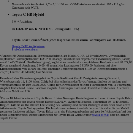
Normverbrauch kombiniert: 4,7 – 5,1 l/100 km, CO2-Emissionen kombiniert: 107 - 116 g/km.
Gemessen nach WLTP.
Toyota C-HR Hybrid
€ 0,-* Anzahlung
ab € 379,00* mtl. KINTO ONE Leasing (inkl. USt.)
1
Toyota Relax Garantie
nach jeder Inspektion bis zu einem Fahrzeugalter von 10 Jahren.
Toyota C-HR konfigurieren
Probefahrt vereinbaren
*Angebot für Operatingleasing; Berechnungsbeispiel am Modell C-HR 1,8 Hybrid Active. Unverbindlich
empfohlener Fahrzeuglistenpreis: € 35.290,00 abzgl. unverbindlich empfohlener Finanzierungsstütze (Rabatt)
von € 6.415,20 (inkl. Händlerbeteiligung), ergibt einen unverbindlich empfohlenen Kaufpreis von € 28.874,80.
Davon ausgehend: Anzahlung: € 0,00; 48 monatliche Leasingraten à € 379,00, basierend auf einer
Kilometerleistung von 15.000 km/Jahr, einmalige Bearbeitungsgebühr € 170,00; Rechtsgeschäftsgebühr: €
212,73; Laufzeit: 48 Monate; fixer Sollzins.
Unverbindliches Finanzierungsangebot der Toyota Kreditbank GmbH Zweigniederlassung Österreich,
Wienerbergstraße 11, 1100 Wien. Gültig bei allen teilnehmenden Toyota Vertragshändlern bei Anfrage und
Vertragsabschluss bis zum 30.09.2026. Gültig für Gewerbekunden ab einer Fuhrparkgröße von 11 Fahrzeugen.
Angebot freibleibend. Keine Barablöse möglich. Änderungen, Satz- und Druckfehler vorbehalten. Alle Werte
inklusive NoVA und USt.
1
Bis zu 10 Jahre Garantie mit Toyota Relax: 3 Jahre Neuwagen Herstellergarantie + max. 7 Jahre Toyota Relax
Anschlussgarantie der Toyota Motors Europe S.A./N.V., Avenue du Bourget, Bourgetlaan 60, 1140 Brüssel,
Belgien. Gilt bis zu 160.000 km Laufleistung des Fahrzeugs und nur bei Wartungen durch einen autorisierten
teilnehmenden Toyota Vertragspartner. Die Inspektionen müssen innerhalb der vom Hersteller für das Modell
genannten Laufzeiten erfolgen. Toyota Relax ist an das Fahrzeug gebunden und geht bei Weiterverkauf auf den
neuen Eigentümer über. Weitere Einzelheiten zur Toyota Relax Garantie unter
toyota.at/relax
oder bei deinem
Toyota Partner.