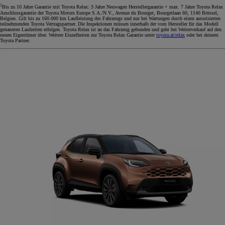
1
Bis zu 10 Jahre Garantie mit Toyota Relax: 3 Jahre Neuwagen Herstellergarantie + max. 7 Jahre Toyota Relax
Anschlussgarantie der Toyota Motors Europe S.A./N.V., Avenue du Bourget, Bourgetlaan 60, 1140 Brüssel,
Belgien. Gilt bis zu 160.000 km Laufleistung des Fahrzeugs und nur bei Wartungen durch einen autorisierten
teilnehmenden Toyota Vertragspartner. Die Inspektionen müssen innerhalb der vom Hersteller für das Modell
genannten Laufzeiten erfolgen. Toyota Relax ist an das Fahrzeug gebunden und geht bei Weiterverkauf auf den
neuen Eigentümer über. Weitere Einzelheiten zur Toyota Relax Garantie unter
toyota.at/relax
oder bei deinem
Toyota Partner.