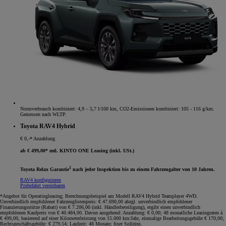
Normverbrauch kombiniert: 4,9 – 5,7 l/100 km, CO2-Emissionen kombiniert: 105 - 116 g/km.
Gemessen nach WLTP.
Toyota RAV4 Hybrid
€ 0,-* Anzahlung
ab € 499,00* mtl. KINTO ONE Leasing (inkl. USt.)
1
Toyota Relax Garantie
nach jeder Inspektion bis zu einem Fahrzeugalter von 10 Jahren.
RAV4 konfigurieren
Probefahrt vereinbaren
*Angebot für Operatingleasing; Berechnungsbeispiel am Modell RAV4 Hybrid Teamplayer 4WD.
Unverbindlich empfohlener Fahrzeuglistenpreis: € 47.690,00 abzgl. unverbindlich empfohlener
Finanzierungsstütze (Rabatt) von € 7.206,00 (inkl. Händlerbeteiligung), ergibt einen unverbindlich
empfohlenen Kaufpreis von € 40.484,00. Davon ausgehend: Anzahlung: € 0,00; 48 monatliche Leasingraten à
€ 499,00, basierend auf einer Kilometerleistung von 15.000 km/Jahr, einmalige Bearbeitungsgebühr € 170,00;
Rechtsgeschäftsgebühr: € 279,54; Laufzeit: 48 Monate; fixer Sollzins.