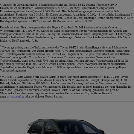
*Angebot für Operatingleasing; Berechnungsbeispiel am Modell bZ4X Touring Teamplayer 2WD.
Unverbindlich empfohlener Fahrzeuglistenpreis: € 42.075,00 abzgl. unverbindlich empfohlener
Finanzierungsstütze (Rabatt) von € 7.573,50 (inkl. Händlerbeteiligung), ergibt einen unverbindlich
empfohlenen Kaufpreis von € 34.501,50. Davon ausgehend: Anzahlung: € 0,00; 48 monatliche Leasingraten à
€ 369,00, basierend auf einer Kilometerleistung von 10.000 km/Jahr, einmalige Bearbeitungsgebühr € 141,67;
Rechtsgeschäftsgebühr: € 248,25; Laufzeit: 48 Monate; fixer Sollzins: 3,99%.
Unverbindliches Finanzierungsangebot der Toyota Kreditbank GmbH Zweigniederlassung Österreich,
Wienerbergstraße 11, 1100 Wien. Gültig bei allen teilnehmenden Toyota Vertragshändlern bei Anfrage und
Vertragsabschluss bis zum 30.09.2026. Gültig für Gewerbekunden ab einer Fuhrparkgröße von 11 Fahrzeugen.
Angebot freibleibend. Keine Barablöse möglich. Änderungen, Satz- und Druckfehler vorbehalten. Alle Werte
inklusive NoVA und exkl. USt.
2
Toyota garantiert, dass die Traktionsbatterie des Toyota bZ4X in der Herstellergarantie von 8 Jahren oder
160.000 km (je nachdem, was zuerst eintritt) noch 70 % ihrer ursprünglichen Leistung erbringt. Nach Ablauf
der Herstellergarantie schließt nahtlos das Battery-Care Programm an. Bei positivem Abschluss des Batterie-
Service-Checks gewährt Toyota bis zu 10 Jahre ohne Kilometerbegrenzung eine Garantie auf die
Traktionsbatterie, wenn diese noch 70% ihrer ursprünglichen Leistung erbringt. Voraussetzung dafür ist die
regelmäßige Wartung inkl. des Batterie-Service-Checks gemäß Herstellervorgaben bei einem autorisierten
Toyota-Partner (in der Regel jedes Jahr oder 15.000 km (je nachdem, was zuerst eintritt), gemäß gültigen
Vertragsbedingungen).
***Bis zu 10 Jahre Garantie mit Toyota Relax: 3 Jahre Neuwagen Herstellergarantie + max. 7 Jahre Toyota
Relax Anschlussgarantie der Toyota Motors Europe S.A./N.V., Avenue du Bourget, Bourgetlaan 60, 1140
Brüssel, Belgien. Gilt bis zu 160.000 km Laufleistung des Fahrzeugs und nur bei Wartungen durch einen
autorisierten teilnehmenden Toyota Vertragspartner. Die Inspektionen müssen innerhalb der vom Hersteller für
das Modell genannten Laufzeiten erfolgen. Toyota Relax ist an das Fahrzeug gebunden und geht bei
Weiterverkauf auf den neuen Eigentümer über. Weitere Einzelheiten zur Toyota Relax Garantie
unter
toyota.at/relax
oder bei deinem Toyota Partner.