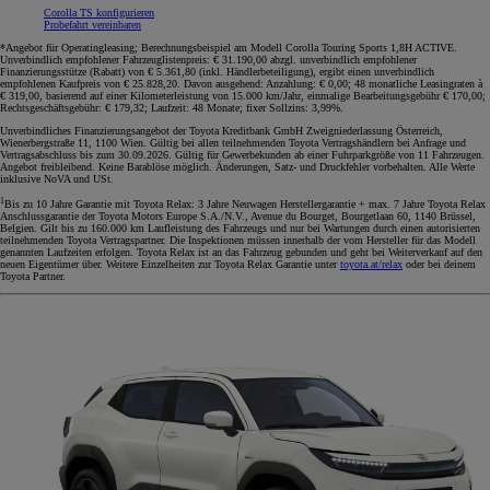
Corolla TS konfigurieren
Probefahrt vereinbaren
*Angebot für Operatingleasing; Berechnungsbeispiel am Modell Corolla Touring Sports 1,8H ACTIVE.
Unverbindlich empfohlener Fahrzeuglistenpreis: € 31.190,00 abzgl. unverbindlich empfohlener
Finanzierungsstütze (Rabatt) von € 5.361,80 (inkl. Händlerbeteiligung), ergibt einen unverbindlich
empfohlenen Kaufpreis von € 25.828,20. Davon ausgehend: Anzahlung: € 0,00; 48 monatliche Leasingraten à
€ 319,00, basierend auf einer Kilometerleistung von 15.000 km/Jahr, einmalige Bearbeitungsgebühr € 170,00;
Rechtsgeschäftsgebühr: € 179,32; Laufzeit: 48 Monate; fixer Sollzins: 3,99%.
Unverbindliches Finanzierungsangebot der Toyota Kreditbank GmbH Zweigniederlassung Österreich,
Wienerbergstraße 11, 1100 Wien. Gültig bei allen teilnehmenden Toyota Vertragshändlern bei Anfrage und
Vertragsabschluss bis zum 30.09.2026. Gültig für Gewerbekunden ab einer Fuhrparkgröße von 11 Fahrzeugen.
Angebot freibleibend. Keine Barablöse möglich. Änderungen, Satz- und Druckfehler vorbehalten. Alle Werte
inklusive NoVA und USt.
1
Bis zu 10 Jahre Garantie mit Toyota Relax: 3 Jahre Neuwagen Herstellergarantie + max. 7 Jahre Toyota Relax
Anschlussgarantie der Toyota Motors Europe S.A./N.V., Avenue du Bourget, Bourgetlaan 60, 1140 Brüssel,
Belgien. Gilt bis zu 160.000 km Laufleistung des Fahrzeugs und nur bei Wartungen durch einen autorisierten
teilnehmenden Toyota Vertragspartner. Die Inspektionen müssen innerhalb der vom Hersteller für das Modell
genannten Laufzeiten erfolgen. Toyota Relax ist an das Fahrzeug gebunden und geht bei Weiterverkauf auf den
neuen Eigentümer über. Weitere Einzelheiten zur Toyota Relax Garantie unter
toyota.at/relax
oder bei deinem
Toyota Partner.