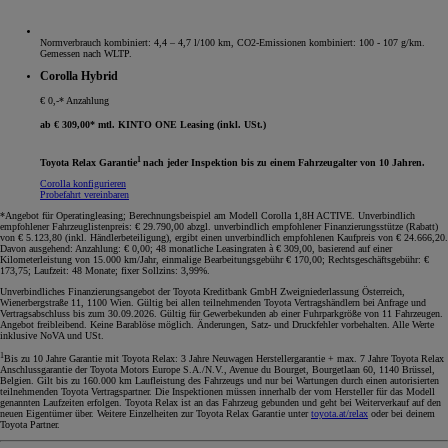
Normverbrauch kombiniert: 4,4 – 4,7 l/100 km, CO2-Emissionen kombiniert: 100 - 107 g/km.
Gemessen nach WLTP.
Corolla Hybrid
€ 0,-* Anzahlung
ab € 309,00* mtl. KINTO ONE Leasing (inkl. USt.)
1
Toyota Relax Garantie
nach jeder Inspektion bis zu einem Fahrzeugalter von 10 Jahren.
Corolla konfigurieren
Probefahrt vereinbaren
*Angebot für Operatingleasing; Berechnungsbeispiel am Modell Corolla 1,8H ACTIVE. Unverbindlich
empfohlener Fahrzeuglistenpreis: € 29.790,00 abzgl. unverbindlich empfohlener Finanzierungsstütze (Rabatt)
von € 5.123,80 (inkl. Händlerbeteiligung), ergibt einen unverbindlich empfohlenen Kaufpreis von € 24.666,20.
Davon ausgehend: Anzahlung: € 0,00; 48 monatliche Leasingraten à € 309,00, basierend auf einer
Kilometerleistung von 15.000 km/Jahr, einmalige Bearbeitungsgebühr € 170,00; Rechtsgeschäftsgebühr: €
173,75; Laufzeit: 48 Monate; fixer Sollzins: 3,99%.
Unverbindliches Finanzierungsangebot der Toyota Kreditbank GmbH Zweigniederlassung Österreich,
Wienerbergstraße 11, 1100 Wien. Gültig bei allen teilnehmenden Toyota Vertragshändlern bei Anfrage und
Vertragsabschluss bis zum 30.09.2026. Gültig für Gewerbekunden ab einer Fuhrparkgröße von 11 Fahrzeugen.
Angebot freibleibend. Keine Barablöse möglich. Änderungen, Satz- und Druckfehler vorbehalten. Alle Werte
inklusive NoVA und USt.
1
Bis zu 10 Jahre Garantie mit Toyota Relax: 3 Jahre Neuwagen Herstellergarantie + max. 7 Jahre Toyota Relax
Anschlussgarantie der Toyota Motors Europe S.A./N.V., Avenue du Bourget, Bourgetlaan 60, 1140 Brüssel,
Belgien. Gilt bis zu 160.000 km Laufleistung des Fahrzeugs und nur bei Wartungen durch einen autorisierten
teilnehmenden Toyota Vertragspartner. Die Inspektionen müssen innerhalb der vom Hersteller für das Modell
genannten Laufzeiten erfolgen. Toyota Relax ist an das Fahrzeug gebunden und geht bei Weiterverkauf auf den
neuen Eigentümer über. Weitere Einzelheiten zur Toyota Relax Garantie unter
toyota.at/relax
oder bei deinem
Toyota Partner.