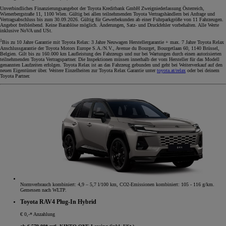
Unverbindliches Finanzierungsangebot der Toyota Kreditbank GmbH Zweigniederlassung Österreich,
Wienerbergstraße 11, 1100 Wien. Gültig bei allen teilnehmenden Toyota Vertragshändlern bei Anfrage und
Vertragsabschluss bis zum 30.09.2026. Gültig für Gewerbekunden ab einer Fuhrparkgröße von 11 Fahrzeugen.
Angebot freibleibend. Keine Barablöse möglich. Änderungen, Satz- und Druckfehler vorbehalten. Alle Werte
inklusive NoVA und USt.
1
Bis zu 10 Jahre Garantie mit Toyota Relax: 3 Jahre Neuwagen Herstellergarantie + max. 7 Jahre Toyota Relax
Anschlussgarantie der Toyota Motors Europe S.A./N.V., Avenue du Bourget, Bourgetlaan 60, 1140 Brüssel,
Belgien. Gilt bis zu 160.000 km Laufleistung des Fahrzeugs und nur bei Wartungen durch einen autorisierten
teilnehmenden Toyota Vertragspartner. Die Inspektionen müssen innerhalb der vom Hersteller für das Modell
genannten Laufzeiten erfolgen. Toyota Relax ist an das Fahrzeug gebunden und geht bei Weiterverkauf auf den
neuen Eigentümer über. Weitere Einzelheiten zur Toyota Relax Garantie unter
toyota.at/relax
oder bei deinem
Toyota Partner.
Normverbrauch kombiniert: 4,9 – 5,7 l/100 km, CO2-Emissionen kombiniert: 105 - 116 g/km.
Gemessen nach WLTP.
Toyota RAV4 Plug-In Hybrid
€ 0,-* Anzahlung