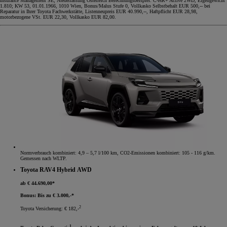
Insurance Management SE, Niederlassung Österreich Berechnungsbeispiel: C-HR+ Active 2WD, Eigengewicht
1.810; KW 53, 01.01.1966, 1010 Wien, Bonus/Malus Stufe 0, Vollkasko Selbstbehalt EUR 500,-- bei
Reparatur in Ihrer Toyota Fachwerkstätte, Listenneupreis EUR 40.990,--, Haftpflicht EUR 28,98,
motorbezogene VSt. EUR 22,30, Vollkasko EUR 82,00.
Normverbrauch kombiniert: 4,9 – 5,7 l/100 km, CO2-Emissionen kombiniert: 105 - 116 g/km.
Gemessen nach WLTP.
Toyota RAV4 Hybrid AWD
ab € 44.690,00*
Bonus: Bis zu € 3.000,-*
2
Toyota Versicherung: € 182,-
1