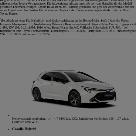
Belgien. Gilt bis zu 160.000 km Laufleistung des Fahrzeugs und nur bei Wartungen durch einen autorisierten
teilnehmenden Toyota Vertragspartner. Die Inspektionen müssen innerhalb der vom Hersteller für das Modell
genannten Laufzeiten erfolgen. Toyota Relax ist an das Fahrzeug gebunden und geht bei Weiterverkauf auf den
neuen Eigentümer über. Weitere Einzelheiten zur Toyota Relax Garantie unter toyota.at/relax oder bei Ihrem
Toyota Partner.
2
Bei Abschluss einer Kfz-Haftpflicht- und Kaskoversicherung in der Bonus/Malus Stufe 0 über die Toyota
Insurance Management SE, Niederlassung Österreich Berechnungsbeispiel: Toyota Urban Cruiser, Eigengewicht
1.850; KW 106, 01.01.1966, 1010 Wien, Bonus/Malus Stufe 0, Vollkasko Selbstbehalt EUR 500,-- bei
Reparatur in Ihrer Toyota Fachwerkstätte, Listenneupreis EUR 35.990,- Haftpflicht EUR 39,27, motorbezogene
VSt. EUR 38,95, Vollkasko EUR 79,74.
Normverbrauch kombiniert: 4,4 – 4,7 l/100 km, CO2-Emissionen kombiniert: 100 - 107 g/km.
Gemessen nach WLTP.
Corolla Hybrid