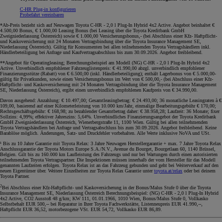
C-HR Plug-in konfigurieren
Probefahrt vereinbaren
*Ab-Preis bezieht sich auf Neuwagen Toyota C-HR - 2,0 l Plug-In Hybrid 4x2 Active. Angebot beinhaltet €
4.500,00 Bonus, € 1.000,00 Leasing Bonus (bei Leasing über die Toyota Kreditbank GmbH
Zweigniederlassung Österreich) sowie € 1.000,00 Versicherungsbonus,- (bei Abschluss einer Kfz- Haftpflicht-
und Kaskoversicherung mit 24 Monaten Vertragsbindung über die Toyota Insurance Management SE,
Niederlassung Österreich). Gültig für Konsumenten bei allen teilnehmenden Toyota Vertragshändlern inkl.
Händlerbeteiligung bei Anfrage und Kaufvertragsabschluss bis zum 30.09.2026. Angebot freibleibend
.
**Angebot für Operatingleasing; Berechnungsbeispiel am Modell (NG) C-HR - 2,0 l Plug-In Hybrid 4x2
Active. Unverbindlich empfohlener Fahrzeuglistenpreis: € 41.990,00 abzgl. unverbindlich empfohlener
Finanzierungsstütze (Rabatt) von € 6.500,00 (inkl. Händlerbeteiligung); enthält Lagerbonus von € 5.000,00-
gültig für Privatkunden, sowie einen Versicherungsbonus im Wert von € 500,00,- (bei Abschluss einer Kfz-
Haftpflicht- und Kaskoversicherung mit 24 Monaten Vertragsbindung über die Toyota Insurance Management
SE, Niederlassung Österreich), ergibt einen unverbindlich empfohlenen Kaufpreis von € 34.990,00.
Davon ausgehend: Anzahlung: € 10.497,00; Gesamtleasingbetrag: € 24.493,00; 36 monatliche Leasingraten à €
109,00, basierend auf einer Kilometerleistung von 10.000 km/Jahr, einmalige Bearbeitungsgebühr € 170,00;
Rechtsgeschäftsgebühr: € 168,98; zu bezahlender Gesamtbetrag daher: € 38.958,28; Laufzeit: 36 Monate; fixer
Sollzins: 4,99%; effektiver Jahreszins: 5,64%. Unverbindliches Finanzierungsangebot der Toyota Kreditbank
GmbH Zweigniederlassung Österreich, Wienerbergstraße 11, 1100 Wien. Gültig bei allen teilnehmenden
Toyota Vertragshändlern bei Anfrage und Vertragsabschluss bis zum 30.09.2026. Angebot freibleibend. Keine
Barablöse möglich. Änderungen, Satz- und Druckfehler vorbehalten. Alle Werte inklusive NoVA und USt
.
¹ Bis zu 10 Jahre Garantie mit Toyota Relax: 3 Jahre Neuwagen Herstellergarantie + max. 7 Jahre Toyota Relax
Anschlussgarantie der Toyota Motors Europe S.A./N.V., Avenue du Bourget, Bourgetlaan 60, 1140 Brüssel,
Belgien. Gilt bis zu 160.000 km Laufleistung des Fahrzeugs und nur bei Wartungen durch einen autorisierten
teilnehmenden Toyota Vertragspartner. Die Inspektionen müssen innerhalb der vom Hersteller für das Modell
genannten Laufzeiten erfolgen. Toyota Relax ist an das Fahrzeug gebunden und geht bei Weiterverkauf auf den
neuen Eigentümer über. Weitere Einzelheiten zur Toyota Relax Garantie unter
toyota.at/relax
oder bei deinem
Toyota Partner.
2
Bei Abschluss einer Kfz-Haftpflicht- und Kaskoversicherung in der Bonus/Malus Stufe 0 über die Toyota
Insurance Management SE, Niederlassung Österreich Berechnungsbeispiel: (NG) C-HR - 2,0 l Plug-In Hybrid
4x2 Active, CO2 Ausstoß 48 g/km; KW 111, 01.01.1966, 1010 Wien, Bonus/Malus Stufe 0, Vollkasko
Selbstbehalt EUR 500,-- bei Reparatur in Ihrer Toyota Fachwerkstätte, Listenneupreis EUR 41.990,--,
Haftpflicht EUR 36,52, motorbezogene VSt. EUR 54,72, Vollkasko EUR 86,89.