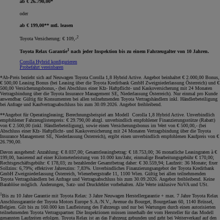
ab € 26.790,00*
oder
ab € 199,00** mtl. leasen
2
Toyota Versicherung: € 109,-
1
Toyota Relax Garantie
nach jeder Inspektion bis zu einem Fahrzeugalter von 10 Jahren.
Corolla Hybrid konfigurieren
Probefahrt vereinbaren
*Ab-Preis bezieht sich auf Neuwagen Toyota Corolla 1,8 Hybrid Active. Angebot beinhaltet € 2.000,00 Bonus,
€ 500,00 Leasing Bonus (bei Leasing über die Toyota Kreditbank GmbH Zweigniederlassung Österreich) und €
500,00 Versicherungsbonus,- (bei Abschluss einer Kfz- Haftpflicht- und Kaskoversicherung mit 24 Monaten
Vertragsbindung über die Toyota Insurance Management SE, Niederlassung Österreich). Nur einmal pro Kunde
anwendbar. Gültig für Konsumenten bei allen teilnehmenden Toyota Vertragshändlern inkl. Händlerbeteiligung
bei Anfrage und Kaufvertragsabschluss bis zum 30.09.2026. Angebot freibleibend
.
**Angebot für Operatingleasing; Berechnungsbeispiel am Modell Corolla 1,8 Hybrid Active. Unverbindlich
empfohlener Fahrzeuglistenpreis: € 29.790,00 abzgl. unverbindlich empfohlener Finanzierungsstütze (Rabatt)
von € 2.500,00 (inkl. Händlerbeteiligung), sowie einen Versicherungsbonus im Wert von € 500,00,- (bei
Abschluss einer Kfz- Haftpflicht- und Kaskoversicherung mit 24 Monaten Vertragsbindung über die Toyota
Insurance Management SE, Niederlassung Österreich), ergibt einen unverbindlich empfohlenen Kaufpreis von €
26.790,00.
Davon ausgehend: Anzahlung: € 8.037,00; Gesamtleasingbetrag: € 18.753,00; 36 monatliche Leasingraten à €
199,00, basierend auf einer Kilometerleistung von 10.000 km/Jahr, einmalige Bearbeitungsgebühr € 170,00;
Rechtsgeschäftsgebühr: € 178,03; zu bezahlender Gesamtbetrag daher: € 30.559,94; Laufzeit: 36 Monate; fixer
Sollzins: 6,79%; effektiver Jahreszins: 7,83%. Unverbindliches Finanzierungsangebot der Toyota Kreditbank
GmbH Zweigniederlassung Österreich, Wienerbergstraße 11, 1100 Wien. Gültig bei allen teilnehmenden
Toyota Vertragshändlern bei Anfrage und Vertragsabschluss bis zum 30.09.2026. Angebot freibleibend. Keine
Barablöse möglich. Änderungen, Satz- und Druckfehler vorbehalten. Alle Werte inklusive NoVA und USt
.
1
Bis zu 10 Jahre Garantie mit Toyota Relax: 3 Jahre Neuwagen Herstellergarantie + max. 7 Jahre Toyota Relax
Anschlussgarantie der Toyota Motors Europe S.A./N.V., Avenue du Bourget, Bourgetlaan 60, 1140 Brüssel,
Belgien. Gilt bis zu 160.000 km Laufleistung des Fahrzeugs und nur bei Wartungen durch einen autorisierten
teilnehmenden Toyota Vertragspartner. Die Inspektionen müssen innerhalb der vom Hersteller für das Modell
genannten Laufzeiten erfolgen. Toyota Relax ist an das Fahrzeug gebunden und geht bei Weiterverkauf auf den