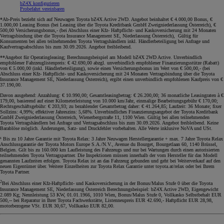
bZ4X konfigurieren
Probefahrt vereinbaren
*Ab-Preis bezieht sich auf Neuwagen Toyota bZ4X Active 2WD. Angebot beinhaltet € 4.000,00 Bonus, €
1.000,00 Leasing Bonus (bei Leasing über die Toyota Kreditbank GmbH Zweigniederlassung Österreich), €
500,00 Versicherungsbonus,- (bei Abschluss einer Kfz- Haftpflicht- und Kaskoversicherung mit 24 Monaten
Vertragsbindung über die Toyota Insurance Management SE, Niederlassung Österreich), Gültig für
Konsumenten bei allen teilnehmenden Toyota Vertragshändlern inkl. Händlerbeteiligung bei Anfrage und
Kaufvertragsabschluss bis zum 30.09.2026. Angebot freibleibend
.
**Angebot für Operatingleasing; Berechnungsbeispiel am Modell bZ4X 2WD Active. Unverbindlich
empfohlener Fahrzeuglistenpreis: € 42.690,00 abzgl. unverbindlich empfohlener Finanzierungsstütze (Rabatt)
von € 5.000,00 (inkl. Händlerbeteiligung), sowie einen Versicherungsbonus im Wert von € 500,00,- (bei
Abschluss einer Kfz- Haftpflicht- und Kaskoversicherung mit 24 Monaten Vertragsbindung über die Toyota
Insurance Management SE, Niederlassung Österreich), ergibt einen unverbindlich empfohlenen Kaufpreis von €
37.190,00.
Davon ausgehend: Anzahlung: € 10.990,00; Gesamtleasingbetrag: € 26.200,00; 36 monatliche Leasingraten à €
179,00, basierend auf einer Kilometerleistung von 10.000 km/Jahr, einmalige Bearbeitungsgebühr € 170,00;
Rechtsgeschäftsgebühr: € 203,93; zu bezahlender Gesamtbetrag daher: € 41.264,85; Laufzeit: 36 Monate; fixer
Sollzins: 4,99%; effektiver Jahreszins: 5,68%. Unverbindliches Finanzierungsangebot der Toyota Kreditbank
GmbH Zweigniederlassung Österreich, Wienerbergstraße 11, 1100 Wien. Gültig bei allen teilnehmenden
Toyota Vertragshändlern bei Anfrage und Vertragsabschluss bis zum 30.09.2026. Angebot freibleibend. Keine
Barablöse möglich. Änderungen, Satz- und Druckfehler vorbehalten. Alle Werte inklusive NoVA und USt
.
¹ Bis zu 10 Jahre Garantie mit Toyota Relax: 3 Jahre Neuwagen Herstellergarantie + max. 7 Jahre Toyota Relax
Anschlussgarantie der Toyota Motors Europe S.A./N.V., Avenue du Bourget, Bourgetlaan 60, 1140 Brüssel,
Belgien. Gilt bis zu 160.000 km Laufleistung des Fahrzeugs und nur bei Wartungen durch einen autorisierten
teilnehmenden Toyota Vertragspartner. Die Inspektionen müssen innerhalb der vom Hersteller für das Modell
genannten Laufzeiten erfolgen. Toyota Relax ist an das Fahrzeug gebunden und geht bei Weiterverkauf auf den
neuen Eigentümer über. Weitere Einzelheiten zur Toyota Relax Garantie unter toyota.at/relax oder bei Ihrem
Toyota Partner.
2
Bei Abschluss einer Kfz-Haftpflicht- und Kaskoversicherung in der Bonus/Malus Stufe 0 über die Toyota
Insurance Management SE, Niederlassung Österreich Berechnungsbeispiel: bZ4X Active 2WD, Eigengewicht
2.089 Kg; Nennleistung 53 KW, 01.01.1966, 1010 Wien, Bonus/Malus Stufe 0, Vollkasko Selbstbehalt EUR
500,-- bei Reparatur in Ihrer Toyota Fachwerkstätte, Listenneupreis EUR 42.690,- Haftpflicht EUR 28,98,
motorbezogene VSt. EUR 30,67, Vollkasko EUR 82,00.