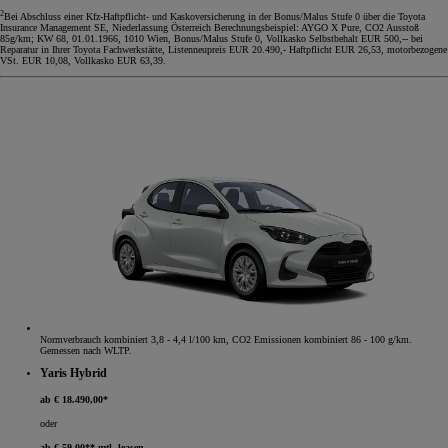
2
Bei Abschluss einer Kfz-Haftpflicht- und Kaskoversicherung in der Bonus/Malus Stufe 0 über die Toyota
Insurance Management SE, Niederlassung Österreich Berechnungsbeispiel: AYGO X Pure, CO2 Ausstoß
85g/km; KW 68, 01.01.1966, 1010 Wien, Bonus/Malus Stufe 0, Vollkasko Selbstbehalt EUR 500,-- bei
Reparatur in Ihrer Toyota Fachwerkstätte, Listenneupreis EUR 20.490,- Haftpflicht EUR 26,53, motorbezogene
VSt. EUR 10,08, Vollkasko EUR 63,39.
Normverbrauch kombiniert 3,8 - 4,4 l/100 km, CO2 Emissionen kombiniert 86 - 100 g/km.
Gemessen nach WLTP.
Yaris Hybrid
ab € 18.490,00*
oder
ab € 59,00** mtl. leasen