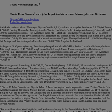
2
Toyota Versicherung: 133,-
1
Toyota Relax Garantie
nach jeder Inspektion bis zu einem Fahrzeugalter von 10 Jahren.
Toyota C-HR+ konfigurieren
Probefahrt vereinbaren
*Ab-Preis bezieht sich auf Neuwagen Toyota Corolla 1,8 Hybrid Active. Angebot beinhaltet € 2.000,00 Bonus,
€ 500,00 Leasing Bonus (bei Leasing über die Toyota Kreditbank GmbH Zweigniederlassung Österreich) und €
500,00 Versicherungsbonus,- (bei Abschluss einer Kfz- Haftpflicht- und Kaskoversicherung mit 24 Monaten
Vertragsbindung über die Toyota Insurance Management SE, Niederlassung Österreich). Nur einmal pro Kunde
anwendbar. Gültig für Konsumenten bei allen teilnehmenden Toyota Vertragshändlern inkl. Händlerbeteiligung
bei Anfrage und Kaufvertragsabschluss bis zum 30.09.2026. Angebot freibleibend
.
**Angebot für Operatingleasing; Berechnungsbeispiel am Modell C-HR+ Active. Unverbindlich empfohlener
Fahrzeuglistenpreis: € 40.990,00 abzgl. unverbindlich empfohlener Finanzierungsstütze (Rabatt) von €
4.500,00 (inkl. Händlerbeteiligung), sowie einen Versicherungsbonus im Wert von € 500,00,- (bei Abschluss
einer Kfz- Haftpflicht- und Kaskoversicherung mit 24 Monaten Vertragsbindung über die Toyota Insurance
Management SE, Niederlassung Österreich), ergibt einen unverbindlich empfohlenen Kaufpreis von €
35.990,00.
Davon ausgehend: Anzahlung: € 10.797,00; Gesamtleasingbetrag: € 25.193,00; 36 monatliche Leasingraten à €
159,00, basierend auf einer Kilometerleistung von 10.000 km/Jahr, einmalige Bearbeitungsgebühr € 170,00;
Rechtsgeschäftsgebühr: € 193,34; zu bezahlender Gesamtbetrag daher: € 39.950,10; Laufzeit: 36 Monate; fixer
Sollzins: 4,99%; effektiver Jahreszins: 5,68%. Unverbindliches Finanzierungsangebot der Toyota Kreditbank
GmbH Zweigniederlassung Österreich, Wienerbergstraße 11, 1100 Wien. Gültig bei allen teilnehmenden
Toyota Vertragshändlern bei Anfrage und Vertragsabschluss bis zum 30.09.2026. Angebot freibleibend. Keine
Barablöse möglich. Änderungen, Satz- und Druckfehler vorbehalten. Alle Werte inklusive NoVA und USt
.
¹ Bis zu 10 Jahre Garantie mit Toyota Relax: 3 Jahre Neuwagen Herstellergarantie + max. 7 Jahre Toyota Relax
Anschlussgarantie der Toyota Motors Europe S.A./N.V., Avenue du Bourget, Bourgetlaan 60, 1140 Brüssel,
Belgien. Gilt bis zu 160.000 km Laufleistung des Fahrzeugs und nur bei Wartungen durch einen autorisierten
teilnehmenden Toyota Vertragspartner. Die Inspektionen müssen innerhalb der vom Hersteller für das Modell
genannten Laufzeiten erfolgen. Toyota Relax ist an das Fahrzeug gebunden und geht bei Weiterverkauf auf den
neuen Eigentümer über. Weitere Einzelheiten zur Toyota Relax Garantie unter toyota.at/relax oder bei Ihrem
Toyota Partner.
2
Bei Abschluss einer Kfz-Haftpflicht- und Kaskoversicherung in der Bonus/Malus Stufe 0 über die Toyota