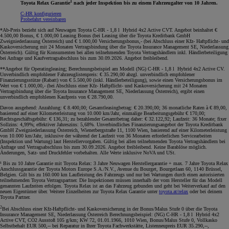
1
Toyota Relax Garantie
nach jeder Inspektion bis zu einem Fahrzeugalter von 10 Jahren.
C-HR konfigurieren
Probefahrt vereinbaren
*Ab-Preis bezieht sich auf Neuwagen Toyota C-HR - 1,8 l Hybrid 4x2 Active CVT. Angebot beinhaltet €
4.500,00 Bonus, € 1.000,00 Leasing Bonus (bei Leasing über die Toyota Kreditbank GmbH
Zweigniederlassung Österreich) und € 1.000,00 Versicherungsbonus,- (bei Abschluss einer Kfz- Haftpflicht- und
Kaskoversicherung mit 24 Monaten Vertragsbindung über die Toyota Insurance Management SE, Niederlassung
Österreich). Gültig für Konsumenten bei allen teilnehmenden Toyota Vertragshändlern inkl. Händlerbeteiligung
bei Anfrage und Kaufvertragsabschluss bis zum 30.09.2026. Angebot freibleibend
.
**Angebot für Operatingleasing; Berechnungsbeispiel am Modell (NG) C-HR - 1,8 l Hybrid 4x2 Active CV.
Unverbindlich empfohlener Fahrzeuglistenpreis: € 35.290,00 abzgl. unverbindlich empfohlener
Finanzierungsstütze (Rabatt) von € 5.500,00 (inkl. Händlerbeteiligung), sowie einen Versicherungsbonus im
Wert von € 1.000,00,- (bei Abschluss einer Kfz- Haftpflicht- und Kaskoversicherung mit 24 Monaten
Vertragsbindung über die Toyota Insurance Management SE, Niederlassung Österreich), ergibt einen
unverbindlich empfohlenen Kaufpreis von € 28.790,00.
Davon ausgehend: Anzahlung: € 8.400,00; Gesamtleasingbetrag: € 20.390,00; 36 monatliche Raten à € 89,00,
basierend auf einer Kilometerleistung von 10.000 km/Jahr, einmalige Bearbeitungsgebühr € 170,00;
Rechtsgeschäftsgebühr: € 136,31; zu bezahlender Gesamtbetrag daher: € 32.122,92; Laufzeit: 36 Monate; fixer
Sollzins: 4,99%; effektiver Jahreszins: 5,68%. Unverbindliches Finanzierungsangebot der Toyota Kreditbank
GmbH Zweigniederlassung Österreich, Wienerbergstraße 11, 1100 Wien, basierend auf einer Kilometerleistung
von 10.000 km/Jahr, inklusive der während der Laufzeit von 36 Monaten erforderlichen Servicearbeiten
(Inspektion und Wartung) laut Herstellervorgaben. Gültig bei allen teilnehmenden Toyota Vertragshändlern bei
Anfrage und Vertragsabschluss bis zum 30.09.2026. Angebot freibleibend. Keine Barablöse möglich.
Änderungen, Satz- und Druckfehler vorbehalten. Alle Werte inklusive NoVA und USt
.
¹ Bis zu 10 Jahre Garantie mit Toyota Relax: 3 Jahre Neuwagen Herstellergarantie + max. 7 Jahre Toyota Relax
Anschlussgarantie der Toyota Motors Europe S.A./N.V., Avenue du Bourget, Bourgetlaan 60, 1140 Brüssel,
Belgien. Gilt bis zu 160.000 km Laufleistung des Fahrzeugs und nur bei Wartungen durch einen autorisierten
teilnehmenden Toyota Vertragspartner. Die Inspektionen müssen innerhalb der vom Hersteller für das Modell
genannten Laufzeiten erfolgen. Toyota Relax ist an das Fahrzeug gebunden und geht bei Weiterverkauf auf den
neuen Eigentümer über. Weitere Einzelheiten zur Toyota Relax Garantie unter
toyota.at/relax
oder bei deinem
Toyota Partner.
2
Bei Abschluss einer Kfz-Haftpflicht- und Kaskoversicherung in der Bonus/Malus Stufe 0 über die Toyota
Insurance Management SE, Niederlassung Österreich Berechnungsbeispiel: (NG) C-HR - 1,8 l Hybrid 4x2
Active CVT, CO2 Ausstoß 105 g/km; KW 72, 01.01.1966, 1010 Wien, Bonus/Malus Stufe 0, Vollkasko
Selbstbehalt EUR 500,-- bei Reparatur in Ihrer Toyota Fachwerkstätte, Listenneupreis EUR 35.290,--,