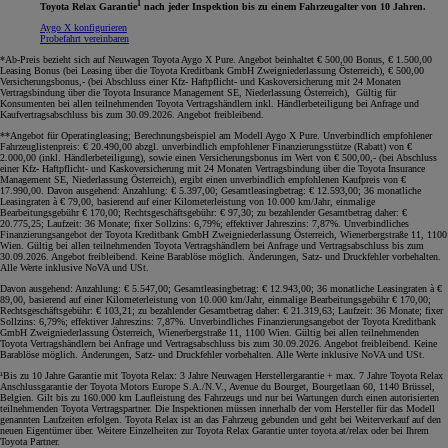
1
Toyota Relax Garantie
nach jeder Inspektion bis zu einem Fahrzeugalter von 10 Jahren.
Aygo X konfigurieren
Probefahrt vereinbaren
*Ab-Preis bezieht sich auf Neuwagen Toyota Aygo X Pure. Angebot beinhaltet € 500,00 Bonus, € 1.500,00
Leasing Bonus (bei Leasing über die Toyota Kreditbank GmbH Zweigniederlassung Österreich), € 500,00
Versicherungsbonus,- (bei Abschluss einer Kfz- Haftpflicht- und Kaskoversicherung mit 24 Monaten
Vertragsbindung über die Toyota Insurance Management SE, Niederlassung Österreich), Gültig für
Konsumenten bei allen teilnehmenden Toyota Vertragshändlern inkl. Händlerbeteiligung bei Anfrage und
Kaufvertragsabschluss bis zum 30.09.2026. Angebot freibleibend.
**Angebot für Operatingleasing; Berechnungsbeispiel am Modell Aygo X Pure. Unverbindlich empfohlener
Fahrzeuglistenpreis: € 20.490,00 abzgl. unverbindlich empfohlener Finanzierungsstütze (Rabatt) von €
2.000,00 (inkl. Händlerbeteiligung), sowie einen Versicherungsbonus im Wert von € 500,00,- (bei Abschluss
einer Kfz- Haftpflicht- und Kaskoversicherung mit 24 Monaten Vertragsbindung über die Toyota Insurance
Management SE, Niederlassung Österreich), ergibt einen unverbindlich empfohlenen Kaufpreis von €
17.990,00. Davon ausgehend: Anzahlung: € 5.397,00; Gesamtleasingbetrag: € 12.593,00; 36 monatliche
Leasingraten à € 79,00, basierend auf einer Kilometerleistung von 10.000 km/Jahr, einmalige
Bearbeitungsgebühr € 170,00; Rechtsgeschäftsgebühr: € 97,30; zu bezahlender Gesamtbetrag daher: €
20.775,25; Laufzeit: 36 Monate; fixer Sollzins: 6,79%; effektiver Jahreszins: 7,87%. Unverbindliches
Finanzierungsangebot der Toyota Kreditbank GmbH Zweigniederlassung Österreich, Wienerbergstraße 11, 1100
Wien. Gültig bei allen teilnehmenden Toyota Vertragshändlern bei Anfrage und Vertragsabschluss bis zum
30.09.2026. Angebot freibleibend. Keine Barablöse möglich. Änderungen, Satz- und Druckfehler vorbehalten.
Alle Werte inklusive NoVA und USt.
Davon ausgehend: Anzahlung: € 5.547,00; Gesamtleasingbetrag: € 12.943,00; 36 monatliche Leasingraten à €
89,00, basierend auf einer Kilometerleistung von 10.000 km/Jahr, einmalige Bearbeitungsgebühr € 170,00;
Rechtsgeschäftsgebühr: € 103,21; zu bezahlender Gesamtbetrag daher: € 21.319,63; Laufzeit: 36 Monate; fixer
Sollzins: 6,79%; effektiver Jahreszins: 7,87%. Unverbindliches Finanzierungsangebot der Toyota Kreditbank
GmbH Zweigniederlassung Österreich, Wienerbergstraße 11, 1100 Wien. Gültig bei allen teilnehmenden
Toyota Vertragshändlern bei Anfrage und Vertragsabschluss bis zum 30.09.2026. Angebot freibleibend. Keine
Barablöse möglich. Änderungen, Satz- und Druckfehler vorbehalten. Alle Werte inklusive NoVA und USt.
¹Bis zu 10 Jahre Garantie mit Toyota Relax: 3 Jahre Neuwagen Herstellergarantie + max. 7 Jahre Toyota Relax
Anschlussgarantie der Toyota Motors Europe S.A./N.V., Avenue du Bourget, Bourgetlaan 60, 1140 Brüssel,
Belgien. Gilt bis zu 160.000 km Laufleistung des Fahrzeugs und nur bei Wartungen durch einen autorisierten
teilnehmenden Toyota Vertragspartner. Die Inspektionen müssen innerhalb der vom Hersteller für das Modell
genannten Laufzeiten erfolgen. Toyota Relax ist an das Fahrzeug gebunden und geht bei Weiterverkauf auf den
neuen Eigentümer über. Weitere Einzelheiten zur Toyota Relax Garantie unter toyota.at/relax oder bei Ihrem
Toyota Partner.