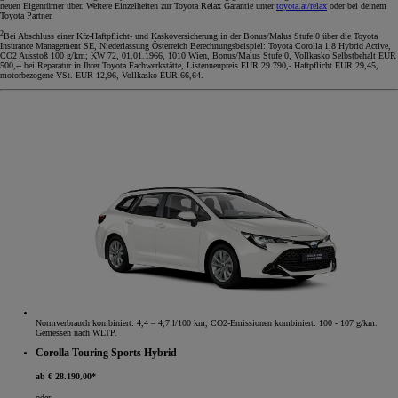
neuen Eigentümer über. Weitere Einzelheiten zur Toyota Relax Garantie unter
toyota.at/relax
oder bei deinem
Toyota Partner.
2
Bei Abschluss einer Kfz-Haftpflicht- und Kaskoversicherung in der Bonus/Malus Stufe 0 über die Toyota
Insurance Management SE, Niederlassung Österreich Berechnungsbeispiel: Toyota Corolla 1,8 Hybrid Active,
CO2 Ausstoß 100 g/km; KW 72, 01.01.1966, 1010 Wien, Bonus/Malus Stufe 0, Vollkasko Selbstbehalt EUR
500,-- bei Reparatur in Ihrer Toyota Fachwerkstätte, Listenneupreis EUR 29.790,- Haftpflicht EUR 29,45,
motorbezogene VSt. EUR 12,96, Vollkasko EUR 66,64.
Normverbrauch kombiniert: 4,4 – 4,7 l/100 km, CO2-Emissionen kombiniert: 100 - 107 g/km.
Gemessen nach WLTP.
Corolla Touring Sports Hybrid
ab € 28.190,00*
oder