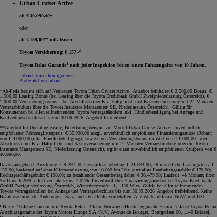
Urban Cruiser Active
ab € 30.990,00*
oder
ab € 159,00** mtl. leasen
2
Toyota Versicherung: € 157,-
1
Toyota Relax Garantie
nach jeder Inspektion bis zu einem Fahrzeugalter von 10 Jahren.
Urban Cruiser konfigurieren
Probefahrt vereinbaren
*Ab-Preis bezieht sich auf Neuwagen Toyota Urban Cruiser Active . Angebot beinhaltet € 2.500,00 Bonus, €
1.500,00 Leasing Bonus (bei Leasing über die Toyota Kreditbank GmbH Zweigniederlassung Österreich), €
1.000,00 Versicherungsbonus,- (bei Abschluss einer Kfz- Haftpflicht- und Kaskoversicherung mit 24 Monaten
Vertragsbindung über die Toyota Insurance Management SE, Niederlassung Österreich), Gültig für
Konsumenten bei allen teilnehmenden Toyota Vertragshändlern inkl. Händlerbeteiligung bei Anfrage und
Kaufvertragsabschluss bis zum 30.09.2026. Angebot freibleibend
.
**Angebot für Operatingleasing; Berechnungsbeispiel am Modell Urban Cruiser Active. Unverbindlich
empfohlener Fahrzeuglistenpreis: € 35.990,00 abzgl. unverbindlich empfohlener Finanzierungsstütze (Rabatt)
von € 4.000,00 (inkl. Händlerbeteiligung), sowie einen Versicherungsbonus im Wert von € 1.000,00,- (bei
Abschluss einer Kfz- Haftpflicht- und Kaskoversicherung mit 24 Monaten Vertragsbindung über die Toyota
Insurance Management SE, Niederlassung Österreich), ergibt einen unverbindlich empfohlenen Kaufpreis von €
30.990,00.
Davon ausgehend: Anzahlung: € 9.297,00; Gesamtleasingbetrag: € 21.693,00; 48 monatliche Leasingraten à €
159,00, basierend auf einer Kilometerleistung von 10.000 km/Jahr, einmalige Bearbeitungsgebühr € 170,00;
Rechtsgeschäftsgebühr: € 198,08; zu bezahlender Gesamtbetrag daher: € 36.479,98; Laufzeit: 48 Monate; fixer
Sollzins: 6,29%; effektiver Jahreszins: 7,02%. Unverbindliches Finanzierungsangebot der Toyota Kreditbank
GmbH Zweigniederlassung Österreich, Wienerbergstraße 11, 1100 Wien. Gültig bei allen teilnehmenden
Toyota Vertragshändlern bei Anfrage und Vertragsabschluss bis zum 30.09.2026. Angebot freibleibend. Keine
Barablöse möglich. Änderungen, Satz- und Druckfehler vorbehalten. Alle Werte inklusive NoVA und USt
.
¹ Bis zu 10 Jahre Garantie mit Toyota Relax: 3 Jahre Neuwagen Herstellergarantie + max. 7 Jahre Toyota Relax
Anschlussgarantie der Toyota Motors Europe S.A./N.V., Avenue du Bourget, Bourgetlaan 60, 1140 Brüssel,