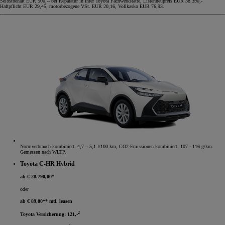
Selbstbehalt EUR 500,-- bei Reparatur in Ihrer Toyota Fachwerkstätte, Listenneupreis EUR 38.390,-
Haftpflicht EUR 29,45, motorbezogene VSt. EUR 20,16, Vollkasko EUR 76,93.
Normverbrauch kombiniert: 4,7 – 5,1 l/100 km, CO2-Emissionen kombiniert: 107 - 116 g/km.
Gemessen nach WLTP.
Toyota C-HR Hybrid
ab € 28.790,00*
oder
ab € 89,00** mtl. leasen
2
Toyota Versicherung: 121,-