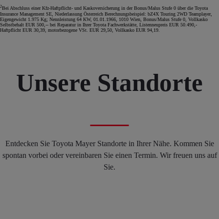
2
Bei Abschluss einer Kfz-Haftpflicht- und Kaskoversicherung in der Bonus/Malus Stufe 0 über die Toyota
Insurance Management SE, Niederlassung Österreich Berechnungsbeispiel: bZ4X Touring 2WD Teamplayer,
Eigengewicht 1.975 Kg; Nennleistung 64 KW, 01.01.1966, 1010 Wien, Bonus/Malus Stufe 0, Vollkasko
Selbstbehalt EUR 500,-- bei Reparatur in Ihrer Toyota Fachwerkstätte, Listenneupreis EUR 50.490,-
Haftpflicht EUR 30,39, motorbezogene VSt. EUR 29,50, Vollkasko EUR 94,19.
Unsere Standorte
Entdecken Sie Toyota Mayer Standorte in Ihrer Nähe. Kommen Sie
spontan vorbei oder vereinbaren Sie einen Termin. Wir freuen uns auf
Sie.