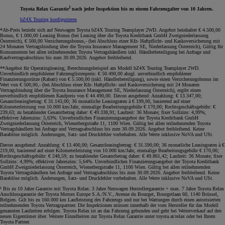
1
Toyota Relax Garantie
nach jeder Inspektion bis zu einem Fahrzeugalter von 10 Jahren.
bZ4X Touring konfigurieren
*Ab-Preis bezieht sich auf Neuwagen Toyota bZ4X Touring Teamplayer 2WD. Angebot beinhaltet € 4.500,00
Bonus, € 1.000,00 Leasing Bonus (bei Leasing über die Toyota Kreditbank GmbH Zweigniederlassung
Österreich), € 500,00 Versicherungsbonus,- (bei Abschluss einer Kfz- Haftpflicht- und Kaskoversicherung mit
24 Monaten Vertragsbindung über die Toyota Insurance Management SE, Niederlassung Österreich), Gültig für
Konsumenten bei allen teilnehmenden Toyota Vertragshändlern inkl. Händlerbeteiligung bei Anfrage und
Kaufvertragsabschluss bis zum 30.09.2026. Angebot freibleibend.
**Angebot für Operatingleasing; Berechnungsbeispiel am Modell bZ4X Touring Teamplayer 2WD.
Unverbindlich empfohlener Fahrzeuglistenpreis: € 50.490,00 abzgl. unverbindlich empfohlener
Finanzierungsstütze (Rabatt) von € 5.500,00 (inkl. Händlerbeteiligung), sowie einen Versicherungsbonus im
Wert von € 500,00,- (bei Abschluss einer Kfz- Haftpflicht- und Kaskoversicherung mit 24 Monaten
Vertragsbindung über die Toyota Insurance Management SE, Niederlassung Österreich), ergibt einen
unverbindlich empfohlenen Kaufpreis von € 44.490,00. Davon ausgehend: Anzahlung: € 13.347,00;
Gesamtleasingbetrag: € 31.143,00; 36 monatliche Leasingraten à € 199,00, basierend auf einer
Kilometerleistung von 10.000 km/Jahr, einmalige Bearbeitungsgebühr € 170,00; Rechtsgeschäftsgebühr: €
239,63; zu bezahlender Gesamtbetrag daher: € 49.338,91; Laufzeit: 36 Monate; fixer Sollzins: 4,99%;
effektiver Jahreszins: 5,63%. Unverbindliches Finanzierungsangebot der Toyota Kreditbank GmbH
Zweigniederlassung Österreich, Wienerbergstraße 11, 1100 Wien. Gültig bei allen teilnehmenden Toyota
Vertragshändlern bei Anfrage und Vertragsabschluss bis zum 30.09.2026. Angebot freibleibend. Keine
Barablöse möglich. Änderungen, Satz- und Druckfehler vorbehalten. Alle Werte inklusive NoVA und USt.
Davon ausgehend: Anzahlung: € 13.400,00; Gesamtleasingbetrag: € 31.590,00; 36 monatliche Leasingraten à €
219,00, basierend auf einer Kilometerleistung von 10.000 km/Jahr, einmalige Bearbeitungsgebühr € 170,00;
Rechtsgeschäftsgebühr: € 248,59; zu bezahlender Gesamtbetrag daher: € 49.861,42; Laufzeit: 36 Monate; fixer
Sollzins: 4,99%; effektiver Jahreszins: 5,64%. Unverbindliches Finanzierungsangebot der Toyota Kreditbank
GmbH Zweigniederlassung Österreich, Wienerbergstraße 11, 1100 Wien. Gültig bei allen teilnehmenden
Toyota Vertragshändlern bei Anfrage und Vertragsabschluss bis zum 30.09.2026. Angebot freibleibend. Keine
Barablöse möglich. Änderungen, Satz- und Druckfehler vorbehalten. Alle Werte inklusive NoVA und USt.
¹ Bis zu 10 Jahre Garantie mit Toyota Relax: 3 Jahre Neuwagen Herstellergarantie + max. 7 Jahre Toyota Relax
Anschlussgarantie der Toyota Motors Europe S.A./N.V., Avenue du Bourget, Bourgetlaan 60, 1140 Brüssel,
Belgien. Gilt bis zu 160.000 km Laufleistung des Fahrzeugs und nur bei Wartungen durch einen autorisierten
teilnehmenden Toyota Vertragspartner. Die Inspektionen müssen innerhalb der vom Hersteller für das Modell
genannten Laufzeiten erfolgen. Toyota Relax ist an das Fahrzeug gebunden und geht bei Weiterverkauf auf den
neuen Eigentümer über. Weitere Einzelheiten zur Toyota Relax Garantie unter toyota.at/relax oder bei Ihrem
Toyota Partner.