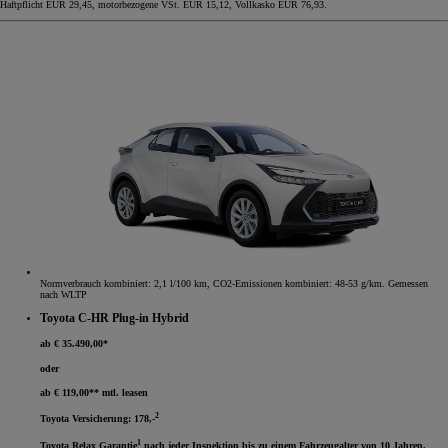
Haftpflicht EUR 29,45, motorbezogene VSt. EUR 15,12, Vollkasko EUR 76,93.
Normverbrauch kombiniert: 2,1 l/100 km, CO2-Emissionen kombiniert: 48-53 g/km. Gemessen
nach WLTP
Toyota C-HR Plug-in Hybrid
ab € 35.490,00*
oder
ab € 119,00** mtl. leasen
2
Toyota Versicherung: 178,-
1
Toyota Relax Garantie
nach jeder Inspektion bis zu einem Fahrzeugalter von 10 Jahren.