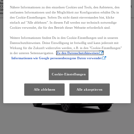
Insurance Management SE, Niederlassung Österreich Berechnungsbeispiel: Toyota Yaris Hybrid 116 Active,
CO2 Ausstoß 87 g/km; KW 68, 01.01.1966, 1010 Wien, Bonus/Malus Stufe 0, Vollkasko Selbstbehalt EUR
Nähere Informationen zu den einzelnen Cookies und Tools, den Anbietern, den
500,-- bei Reparatur in Ihrer Toyota Fachwerkstätte, Listenneupreis EUR 23.490,- Haftpflicht EUR 24,96,
umfassten Informationen und die Möglichkeit zur Konfiguration erhältst Du in
motorbezogene VSt. EUR 10,08, Vollkasko EUR 68,76.
den Cookie-Einstellungen. Sofern Du nicht damit einverstanden bist, klicke
einfach auf "Alle ablehnen". In diesem Fall werden nur technisch notwendige
Cookies verwendet, die für den Betrieb dieser Webseite erforderlich sind.
Weitere Informationen findest Du in den Cookie-Einstellungen und in unseren
Datenschutzhinweisen. Deine Einwilligung ist freiwillig und kann jederzeit mit
Wirkung für die Zukunft widerrufen werden, z.B. in den "Cookie-Einstellungen"
in der unteren Seitennavigation.
Zu den Datenschutzhinweisen
Informationen wie Google personenbezogene Daten verwendet
Cookie-Einstellungen
Alle ablehnen
Alle akzeptieren