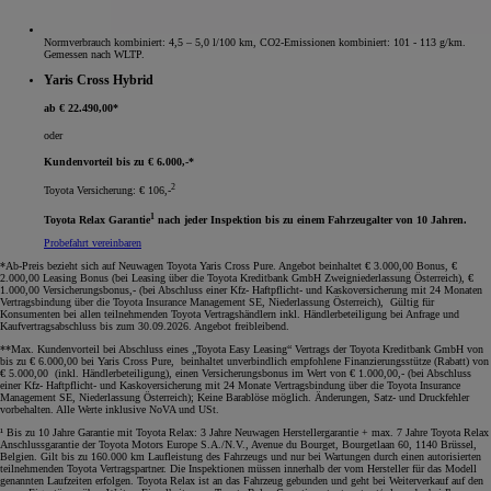
Normverbrauch kombiniert: 4,5 – 5,0 l/100 km, CO2-Emissionen kombiniert: 101 - 113 g/km.
Gemessen nach WLTP.
Yaris Cross Hybrid
ab € 22.490,00*
oder
Kundenvorteil bis zu € 6.000,-*
2
Toyota Versicherung: € 106,-
1
Toyota Relax Garantie
nach jeder Inspektion bis zu einem Fahrzeugalter von 10 Jahren.
Probefahrt vereinbaren
*Ab-Preis bezieht sich auf Neuwagen Toyota Yaris Cross Pure. Angebot beinhaltet € 3.000,00 Bonus, €
2.000,00 Leasing Bonus (bei Leasing über die Toyota Kreditbank GmbH Zweigniederlassung Österreich), €
1.000,00 Versicherungsbonus,- (bei Abschluss einer Kfz- Haftpflicht- und Kaskoversicherung mit 24 Monaten
Vertragsbindung über die Toyota Insurance Management SE, Niederlassung Österreich), Gültig für
Konsumenten bei allen teilnehmenden Toyota Vertragshändlern inkl. Händlerbeteiligung bei Anfrage und
Kaufvertragsabschluss bis zum 30.09.2026. Angebot freibleibend.
**Max. Kundenvorteil bei Abschluss eines „Toyota Easy Leasing“ Vertrags der Toyota Kreditbank GmbH von
bis zu € 6.000,00 bei Yaris Cross Pure, beinhaltet unverbindlich empfohlene Finanzierungsstütze (Rabatt) von
€ 5.000,00 (inkl. Händlerbeteiligung), einen Versicherungsbonus im Wert von € 1.000,00,- (bei Abschluss
einer Kfz- Haftpflicht- und Kaskoversicherung mit 24 Monate Vertragsbindung über die Toyota Insurance
Management SE, Niederlassung Österreich); Keine Barablöse möglich. Änderungen, Satz- und Druckfehler
vorbehalten. Alle Werte inklusive NoVA und USt
.
¹ Bis zu 10 Jahre Garantie mit Toyota Relax: 3 Jahre Neuwagen Herstellergarantie + max. 7 Jahre Toyota Relax
Anschlussgarantie der Toyota Motors Europe S.A./N.V., Avenue du Bourget, Bourgetlaan 60, 1140 Brüssel,
Belgien. Gilt bis zu 160.000 km Laufleistung des Fahrzeugs und nur bei Wartungen durch einen autorisierten
teilnehmenden Toyota Vertragspartner. Die Inspektionen müssen innerhalb der vom Hersteller für das Modell
genannten Laufzeiten erfolgen. Toyota Relax ist an das Fahrzeug gebunden und geht bei Weiterverkauf auf den