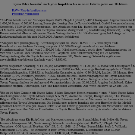
1
Toyota Relax Garantie
nach jeder Inspektion bis zu einem Fahrzeugalter von 10 Jahren.
RAV4 Plug-in konfigurieren
Probefahrt vereinbaren
*Ab-Preis bezieht sich auf Neuwagen Toyota RAV4 Plug-In Hybrid 2,5 4WD Teamplayer. Angebot beinhaltet €
1.000,00 Bonus, € 500,00 Leasing Bonus (bei Leasing über die Toyota Kreditbank GmbH Zweigniederlassung
Österreich), € 500,00 Versicherungsbonus,- (bei Abschluss einer Kfz- Haftpflicht- und Kaskoversicherung mit
24 Monaten Vertragsbindung über die Toyota Insurance Management SE, Niederlassung Österreich), Gültig für
Konsumenten bei allen teilnehmenden Toyota Vertragshändlern inkl. Händlerbeteiligung bei Anfrage und
Kaufvertragsabschluss bis zum 30.09.2026. Angebot freibleibend.
**Angebot für Operatingleasing; Berechnungsbeispiel am Modell RAV4 PHEV Teamplayer 4WD.
Unverbindlich empfohlener Fahrzeuglistenpreis: € 50.990,00 abzgl. unverbindlich empfohlener
Finanzierungsstütze (Rabatt) von € 1.500,00 (inkl. Händlerbeteiligung), sowie einen Versicherungsbonus im
Wert von € 500,00,- (bei Abschluss einer Kfz- Haftpflicht- und Kaskoversicherung mit 24 Monaten
Vertragsbindung über die Toyota Insurance Management SE, Niederlassung Österreich), ergibt einen
unverbindlich empfohlenen Kaufpreis von € 48.990,00.
Davon ausgehend: Anzahlung: € 14.697,00; Gesamtleasingbetrag: € 34.293,00; 36 monatliche Leasingraten à €
269,00, basierend auf einer Kilometerleistung von 10.000 km/Jahr, einmalige Bearbeitungsgebühr € 170,00;
Rechtsgeschäftsgebühr: € 284,52; zu bezahlender Gesamtbetrag daher: € 56.084,36; Laufzeit: 36 Monate; fixer
Sollzins: 6,79%; effektiver Jahreszins: 7,56%. Unverbindliches Finanzierungsangebot der Toyota Kreditbank
GmbH Zweigniederlassung Österreich, Wienerbergstraße 11, 1100 Wien. Gültig bei allen teilnehmenden
Toyota Vertragshändlern bei Anfrage und Vertragsabschluss bis zum 30.09.2026. Angebot freibleibend. Keine
Barablöse möglich. Änderungen, Satz- und Druckfehler vorbehalten. Alle Werte inklusive NoVA und USt.
1
Bis zu 10 Jahre Garantie mit Toyota Relax: 3 Jahre Neuwagen Herstellergarantie + max. 7 Jahre Toyota Relax
Anschlussgarantie der Toyota Motors Europe S.A./N.V., Avenue du Bourget, Bourgetlaan 60, 1140 Brüssel,
Belgien. Gilt bis zu 160.000 km Laufleistung des Fahrzeugs und nur bei Wartungen durch einen autorisierten
teilnehmenden Toyota Vertragspartner. Die Inspektionen müssen innerhalb der vom Hersteller für das Modell
genannten Laufzeiten erfolgen. Toyota Relax ist an das Fahrzeug gebunden und geht bei Weiterverkauf auf den
neuen Eigentümer über. Weitere Einzelheiten zur Toyota Relax Garantie unter toyota.at/relax oder bei deinem
Toyota Partner.
2
Bei Abschluss einer Kfz-Haftpflicht- und Kaskoversicherung in der Bonus/Malus Stufe 0 über die Toyota
Insurance Management SE, Niederlassung Österreich Berechnungsbeispiel: RAV4 2,5 Plug-In 2WD
Teamplayer, CO2 Ausstoß 30 g/km; KW 105, 01.01.1966, 1010 Wien, Bonus/Malus Stufe 0, Vollkasko
Selbstbehalt EUR 500,-- bei Reparatur in Ihrer Toyota Fachwerkstätte, Listenneupreis EUR 50.990,-
Haftpflicht EUR 34,63, motorbezogene VSt. EUR 37,44, Vollkasko EUR 98,04.