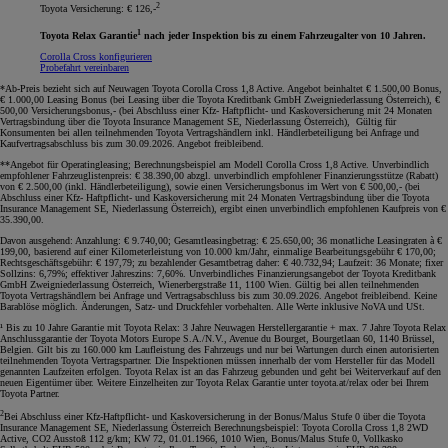
2
Toyota Versicherung: € 126,-
1
Toyota Relax Garantie
nach jeder Inspektion bis zu einem Fahrzeugalter von 10 Jahren.
Corolla Cross konfigurieren
Probefahrt vereinbaren
*Ab-Preis bezieht sich auf Neuwagen Toyota Corolla Cross 1,8 Active. Angebot beinhaltet € 1.500,00 Bonus,
€ 1.000,00 Leasing Bonus (bei Leasing über die Toyota Kreditbank GmbH Zweigniederlassung Österreich), €
500,00 Versicherungsbonus,- (bei Abschluss einer Kfz- Haftpflicht- und Kaskoversicherung mit 24 Monaten
Vertragsbindung über die Toyota Insurance Management SE, Niederlassung Österreich), Gültig für
Konsumenten bei allen teilnehmenden Toyota Vertragshändlern inkl. Händlerbeteiligung bei Anfrage und
Kaufvertragsabschluss bis zum 30.09.2026. Angebot freibleibend
.
**Angebot für Operatingleasing; Berechnungsbeispiel am Modell Corolla Cross 1,8 Active. Unverbindlich
empfohlener Fahrzeuglistenpreis: € 38.390,00 abzgl. unverbindlich empfohlener Finanzierungsstütze (Rabatt)
von € 2.500,00 (inkl. Händlerbeteiligung), sowie einen Versicherungsbonus im Wert von € 500,00,- (bei
Abschluss einer Kfz- Haftpflicht- und Kaskoversicherung mit 24 Monaten Vertragsbindung über die Toyota
Insurance Management SE, Niederlassung Österreich), ergibt einen unverbindlich empfohlenen Kaufpreis von €
35.390,00.
Davon ausgehend: Anzahlung: € 9.740,00; Gesamtleasingbetrag: € 25.650,00; 36 monatliche Leasingraten à €
199,00, basierend auf einer Kilometerleistung von 10.000 km/Jahr, einmalige Bearbeitungsgebühr € 170,00;
Rechtsgeschäftsgebühr: € 197,79; zu bezahlender Gesamtbetrag daher: € 40.732,94; Laufzeit: 36 Monate; fixer
Sollzins: 6,79%; effektiver Jahreszins: 7,60%. Unverbindliches Finanzierungsangebot der Toyota Kreditbank
GmbH Zweigniederlassung Österreich, Wienerbergstraße 11, 1100 Wien. Gültig bei allen teilnehmenden
Toyota Vertragshändlern bei Anfrage und Vertragsabschluss bis zum 30.09.2026. Angebot freibleibend. Keine
Barablöse möglich. Änderungen, Satz- und Druckfehler vorbehalten. Alle Werte inklusive NoVA und USt
.
¹ Bis zu 10 Jahre Garantie mit Toyota Relax: 3 Jahre Neuwagen Herstellergarantie + max. 7 Jahre Toyota Relax
Anschlussgarantie der Toyota Motors Europe S.A./N.V., Avenue du Bourget, Bourgetlaan 60, 1140 Brüssel,
Belgien. Gilt bis zu 160.000 km Laufleistung des Fahrzeugs und nur bei Wartungen durch einen autorisierten
teilnehmenden Toyota Vertragspartner. Die Inspektionen müssen innerhalb der vom Hersteller für das Modell
genannten Laufzeiten erfolgen. Toyota Relax ist an das Fahrzeug gebunden und geht bei Weiterverkauf auf den
neuen Eigentümer über. Weitere Einzelheiten zur Toyota Relax Garantie unter toyota.at/relax oder bei Ihrem
Toyota Partner.
2
Bei Abschluss einer Kfz-Haftpflicht- und Kaskoversicherung in der Bonus/Malus Stufe 0 über die Toyota
Insurance Management SE, Niederlassung Österreich Berechnungsbeispiel: Toyota Corolla Cross 1,8 2WD
Active, CO2 Ausstoß 112 g/km; KW 72, 01.01.1966, 1010 Wien, Bonus/Malus Stufe 0, Vollkasko