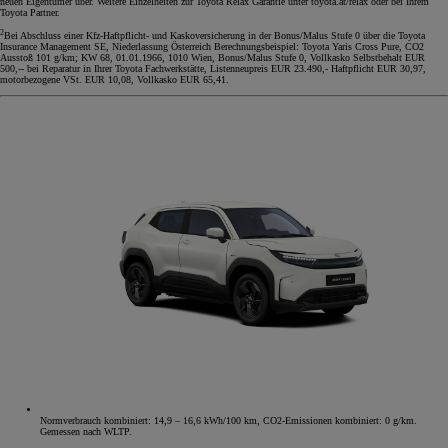
neuen Eigentümer über. Weitere Einzelheiten zur Toyota Relax Garantie unter toyota.at/relax oder bei Ihrem
Toyota Partner.
2
Bei Abschluss einer Kfz-Haftpflicht- und Kaskoversicherung in der Bonus/Malus Stufe 0 über die Toyota
Insurance Management SE, Niederlassung Österreich Berechnungsbeispiel: Toyota Yaris Cross Pure, CO2
Ausstoß 101 g/km; KW 68, 01.01.1966, 1010 Wien, Bonus/Malus Stufe 0, Vollkasko Selbstbehalt EUR
500,-- bei Reparatur in Ihrer Toyota Fachwerkstätte, Listenneupreis EUR 23.490,- Haftpflicht EUR 30,97,
motorbezogene VSt. EUR 10,08, Vollkasko EUR 65,41.
Normverbrauch kombiniert: 14,9 – 16,6 kWh/100 km, CO2-Emissionen kombiniert: 0 g/km.
Gemessen nach WLTP.