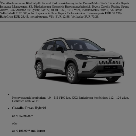
2
Bei Abschluss einer Kfz-Haftpflicht- und Kaskoversicherung in der Bonus/Malus Stufe 0 über die Toyota
Insurance Management SE, Niederlassung Österreich Berechnungsbeispiel: Toyota Corolla Touring Sports
Active, CO2 Ausstoß 101 g/km; KW 72, 01.01.1966, 1010 Wien, Bonus/Malus Stufe 0, Vollkasko
Selbstbehalt EUR 500,-- bei Reparatur in Ihrer Toyota Fachwerkstätte, Listenneupreis EUR 31.190,-
Haftpflicht EUR 29,45, motorbezogene VSt. EUR 12,96, Vollkasko EUR 70,26.
Normverbrauch kombiniert: 4,9 – 5,5 l/100 km, CO2-Emissionen kombiniert: 112 - 124 g/km.
Gemessen nach WLTP.
Corolla Cross Hybrid
ab € 35.390,00*
oder
ab € 199,00** mtl. leasen