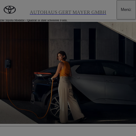
Zum Hauptinhalt wechseln
(Eingabetaste drücken)
Menü
:
Angebote für Privatkunden
AUTOHAUS GERT MAYER GMBH
Die Toyota Modelle - Qualität in ihrer schönsten Form.