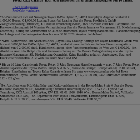
Toyota Relax Garantie
nach jeder Inspektion bis zu einem Fahrzeugalter von 10 Jahren.
RAV4 konfigurieren
Probefahrt vereinbaren
*Ab-Preis bezieht sich auf Neuwagen Toyota RAV4 Hybrid 2,5 4WD Teamplayer. Angebot beinhaltet €
1.000,00 Bonus, € 1.000,00 Leasing Bonus (bei Leasing über die Toyota Kreditbank GmbH
Zweigniederlassung Österreich), € 1.000,00 Versicherungsbonus,- (bei Abschluss einer Kfz- Haftpflicht- und
Kaskoversicherung mit 24 Monaten Vertragsbindung über die Toyota Insurance Management SE, Niederlassung
Österreich), Gültig für Konsumenten bei allen teilnehmenden Toyota Vertragshändlern inkl. Händlerbeteiligung
bei Anfrage und Kaufvertragsabschluss bis zum 30.09.2026. Angebot freibleibend.
**Max. Kundenvorteil bei Abschluss eines „Toyota Easy Leasing“ Vertrags der Toyota Kreditbank GmbH von
bis zu € 3.000,00 bei RAV4 Hybrid 2,5 4WD, beinhaltet unverbindlich empfohlene Finanzierungsstütze
(Rabatt) von € 2.000,00 (inkl. Händlerbeteiligung), einen Versicherungsbonus im Wert von € 1.000,00,- (bei
Abschluss einer Kfz- Haftpflicht- und Kaskoversicherung mit 24 Monate Vertragsbindung über die Toyota
Insurance Management SE, Niederlassung Österreich). Keine Barablöse möglich. Änderungen, Satz- und
Druckfehler vorbehalten. Alle Werte inklusive NoVA und USt.
¹ Bis zu 10 Jahre Garantie mit Toyota Relax: 3 Jahre Neuwagen Herstellergarantie + max. 7 Jahre Toyota Relax
Anschlussgarantie der Toyota Motors Europe S.A./N.V., Avenue du Bourget, Bourgetlaan 60, 1140 Brüssel,
Belgien. Einzelheiten zur Toyota Relax Garantie erfahren Sie unter www.toyota.at/relax oder bei Ihrem
teilnehmenden Toyota-Partner. Normverbrauch kombiniert: 4,9- 5,7 l/100 km, CO2-Emissionen kombiniert:
112 - 129 g/km.
2
Bei Abschluss einer Kfz-Haftpflicht- und Kaskoversicherung in der Bonus/Malus Stufe 0 über die Toyota
Insurance Management SE, Niederlassung Österreich Berechnungsbeispiel: RAV4 2,5 Hybrid 4WD
Teamplayer, CO2 Ausstoß 105 g/km; KW 121, 01.01.1966, 1010 Wien, Bonus/Malus Stufe 0, Vollkasko
Selbstbehalt EUR 500,-- bei Reparatur in Ihrer Toyota Fachwerkstätte, Listenneupreis EUR 47.690,-
Haftpflicht EUR 38,21, motorbezogene VSt. EUR 50,40, Vollkasko EUR 93,79.