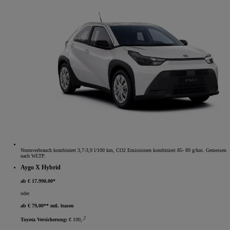
Normverbrauch kombiniert 3,7-3,9 l/100 km, CO2 Emissionen kombiniert 85- 89 g/km. Gemessen
nach WLTP.
Aygo X Hybrid
ab € 17.990,00*
oder
ab € 79,00** mtl. leasen
2
Toyota Versicherung:
€ 100,-