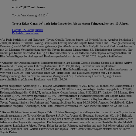
ab € 229,00** mtl. leasen
2
Toyota Versicherung: € 112,-
1
Toyota Relax Garantie
nach jeder Inspektion bis zu einem Fahrzeugalter von 10 Jahren.
Corolla TS konfigurieren
Probefahrt vereinbaren
*Ab-Preis bezieht sich auf Neuwagen Toyota Corolla Touring Sports 1,8 Hybrid Active. Angebot beinhaltet €
2.000,00 Bonus, € 500,00 Leasing Bonus (bei Leasing über die Toyota Kreditbank GmbH Zweigniederlassung
Österreich) und € 500,00 Versicherungsbonus,- (bei Abschluss einer Kfz- Haftpflicht- und Kaskoversicherung
mit 24 Monaten Vertragsbindung über die Toyota Insurance Management SE, Niederlassung Österreich). Nur
einmal pro Kunde anwendbar. Gültig für Konsumenten bei allen teilnehmenden Toyota Vertragshändlern inkl.
Händlerbeteiligung bei Anfrage und Kaufvertragsabschluss bis zum 30.09.2026. Angebot freibleibend
.
**Angebot für Operatingleasing; Berechnungsbeispiel am Modell Corolla Touring Sports 1,8 Hybrid Active.
Unverbindlich empfohlener Fahrzeuglistenpreis: € 31.190,00 abzgl. unverbindlich empfohlener
Finanzierungsstütze (Rabatt) von € 2.500,00 (inkl. Händlerbeteiligung), sowie einen Versicherungsbonus im
Wert von € 500,00,- (bei Abschluss einer Kfz- Haftpflicht- und Kaskoversicherung mit 24 Monaten
Vertragsbindung über die Toyota Insurance Management SE, Niederlassung Österreich), ergibt einen
unverbindlich empfohlenen Kaufpreis von € 28.190,00.
Davon ausgehend: Anzahlung: € 7.450,00; Gesamtleasingbetrag: € 20.740,00; 36 monatliche Leasingraten à €
229,00, basierend auf einer Kilometerleistung von 10.000 km/Jahr, einmalige Bearbeitungsgebühr € 170,00;
Rechtsgeschäftsgebühr: € 183,75; zu bezahlender Gesamtbetrag daher: € 32.292,17; Laufzeit: 36 Monate; fixer
Sollzins: 6,79%; effektiver Jahreszins: 7,77%. Unverbindliches Finanzierungsangebot der Toyota Kreditbank
GmbH Zweigniederlassung Österreich, Wienerbergstraße 11, 1100 Wien. Gültig bei allen teilnehmenden
Toyota Vertragshändlern bei Anfrage und Vertragsabschluss bis zum 30.09.2026. Angebot freibleibend. Keine
Barablöse möglich. Änderungen, Satz- und Druckfehler vorbehalten. Alle Werte inklusive NoVA und USt
.
¹ Bis zu 10 Jahre Garantie mit Toyota Relax: 3 Jahre Neuwagen Herstellergarantie + max. 7 Jahre Toyota Relax
Anschlussgarantie der Toyota Motors Europe S.A./N.V., Avenue du Bourget, Bourgetlaan 60, 1140 Brüssel,
Belgien. Gilt bis zu 160.000 km Laufleistung des Fahrzeugs und nur bei Wartungen durch einen autorisierten
teilnehmenden Toyota Vertragspartner. Die Inspektionen müssen innerhalb der vom Hersteller für das Modell
genannten Laufzeiten erfolgen. Toyota Relax ist an das Fahrzeug gebunden und geht bei Weiterverkauf auf den
neuen Eigentümer über. Weitere Einzelheiten zur Toyota Relax Garantie unter toyota.at/relax oder bei Ihrem
Toyota Partner.