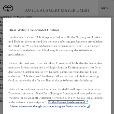
Zum Hauptinhalt wechseln
(Eingabetaste drücken)
Menü
:
Impressum
AUTOHAUS GERT MAYER GMBH
Autohaus Gert Mayer GmbH
Rechtsform
Gesellschaft mit beschränkter Haftung
Diese Website verwendet Cookies
Geschäftsführung:
Gert Mayer, Ing. Dipl.-Wirt.-Ing. (FH)
Durch einen Klick auf "Alle akzeptieren" stimmst Du der Nutzung von Cookies
Firmensitz:
Dillacherstrasse 4
und Tools zu, die es uns und den von uns unabhängigen Anbietern ermöglichen,
8580 Köflach
die Inhalte der Webseite und Anzeigen zu personalisieren, Zugriffe auf unsere
Kontaktdaten:
Webseite zu analysieren und Dir eine optimale Nutzung der Webseite zu
Tel: +43 3144 2293
gewährleisten.
E-Mail:
office@auto-mayer.at
Firmenbuchnummer:
Nähere Informationen zu den einzelnen Cookies und Tools, den Anbietern, den
FN632658f
umfassten Informationen und die Möglichkeit zur Konfiguration erhältst Du in
UID-Nummer:
ATU80930067
den Cookie-Einstellungen. Sofern Du nicht damit einverstanden bist, klicke
einfach auf "Alle ablehnen". In diesem Fall werden nur technisch notwendige
Mitgliedschaften bei der Wirtschaftskammerorganisation:
Mitglied der Wirtschaftskammer Steiermark
Cookies verwendet, die für den Betrieb dieser Webseite erforderlich sind.
Firmenbuchgericht:
Landesgericht für Zivilrechtssachen Graz
Weitere Informationen findest Du in den Cookie-Einstellungen und in unseren
Anwendbare Rechtsvorschriften und Zugang dazu Berufsrecht:
Gewerbeordnung
:
www.ris.bka.gv.at
Datenschutzhinweisen. Deine Einwilligung ist freiwillig und kann jederzeit mit
Wirkung für die Zukunft widerrufen werden, z.B. in den "Cookie-Einstellungen"
Aufsichtsbehörde/Gewerbebehörde:
Bezirkshauptmannschaft Voitsberg
in der unteren Seitennavigation.
Zu den Datenschutzhinweisen
Informationen wie Google personenbezogene Daten verwendet
Impressum
Datenschutz- und Cookie-Richtlinien
Cookie-Einstellungen / Widerruf
(Öffnet ein neues Fenster)