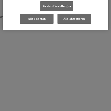
Barrierefreiheit
Cookie-Einstellungen
(Öffnet ein neues Fenster)
(Öffnet ein neues Fenster)
(Öffnet ein neues Fenster)
Toyota Austria GmbH Copyright © 2026
Alle ablehnen
Alle akzeptieren