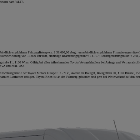
emessen nach WLTP.
lich empfohlener Fahrzeuglistenpreis: € 36.690,00 abzgl. unverbindlich empfohlener Finanzierungsstütze (Ra
ilometerleistung von 15.000 km/Jahr, einmalige Bearbeitungsgebühr € 141,67; Rechtsgeschäftsgebühr: € 248,25
straße 11, 1100 Wien. Gültig bei allen teilnehmenden Toyota Vertragshändlern bei Anfrage und Vertragsabsch
NoVA und exkl. USt.
 Anschlussgarantie der Toyota Motors Europe S.A./N.V., Avenue du Bourget, Bourgetlaan 60, 1140 Brüssel, Bel
nannten Laufzeiten erfolgen. Toyota Relax ist an das Fahrzeug gebunden und geht bei Weiterverkauf auf den neu