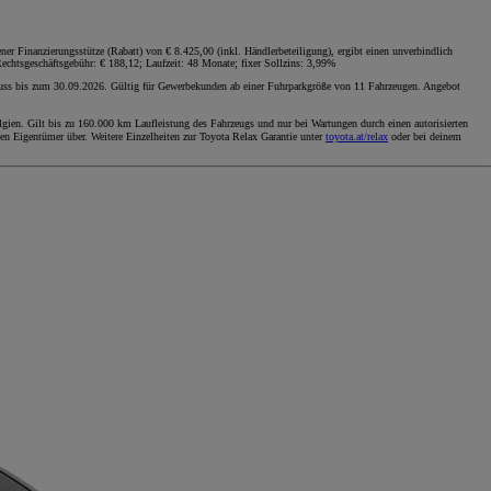
 Finanzierungsstütze (Rabatt) von € 8.425,00 (inkl. Händlerbeteiligung), ergibt einen unverbindlich
chtsgeschäftsgebühr: € 188,12; Laufzeit: 48 Monate; fixer Sollzins: 3,99%
luss bis zum 30.09.2026. Gültig für Gewerbekunden ab einer Fuhrparkgröße von 11 Fahrzeugen. Angebot
gien. Gilt bis zu 160.000 km Laufleistung des Fahrzeugs und nur bei Wartungen durch einen autorisierten
en Eigentümer über. Weitere Einzelheiten zur Toyota Relax Garantie unter
toyota.at/relax
oder bei deinem