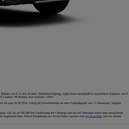
Rabatt) von € 15.422,50 (inkl. Händlerbeteiligung), ergibt einen unverbindlich empfohlenen Kaufpreis von €
9; Laufzeit: 48 Monate; fixer Sollzins: 3,99%.
luss bis zum 30.09.2026. Gültig für Gewerbekunden ab einer Fuhrparkgröße von 11 Fahrzeugen. Angebot
gien. Gilt bis zu 160.000 km Laufleistung des Fahrzeugs und nur bei Wartungen durch einen autorisierten
en Eigentümer über. Weitere Einzelheiten zur Toyota Relax Garantie unter
toyota.at/relax
oder bei deinem