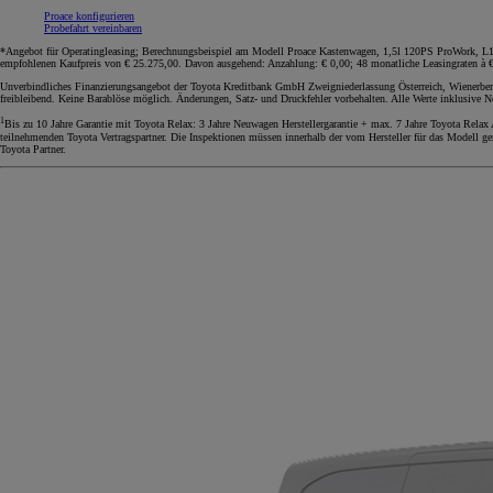
Proace konfigurieren
Probefahrt vereinbaren
*Angebot für Operatingleasing; Berechnungsbeispiel am Modell Proace Kastenwagen, 1,5l 120PS ProWork, L1 Me
empfohlenen Kaufpreis von € 25.275,00. Davon ausgehend: Anzahlung: € 0,00; 48 monatliche Leasingraten à € 
Unverbindliches Finanzierungsangebot der Toyota Kreditbank GmbH Zweigniederlassung Österreich, Wienerberg
freibleibend. Keine Barablöse möglich. Änderungen, Satz- und Druckfehler vorbehalten. Alle Werte inklusive 
1
Bis zu 10 Jahre Garantie mit Toyota Relax: 3 Jahre Neuwagen Herstellergarantie + max. 7 Jahre Toyota Relax
teilnehmenden Toyota Vertragspartner. Die Inspektionen müssen innerhalb der vom Hersteller für das Modell ge
Toyota Partner.