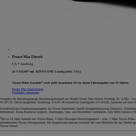
Proace Max Electric
€ 0,-* Anzahlung
ab € 619,00* mtl. KINTO ONE Leasing (exkl. USt.)
1
Toyota Relax Garantie
nach jeder Inspektion bis zu einem Fahrzeugalter von 10 Jahren.
Proace Max konfigurieren
Probefahrt vereinbaren
*Angebot für Operatingleasing; Berechnungsbeispiel am Modell Proace Max Electric ProWork 35+ L3H2 . Unverb
46.267,50. Davon ausgehend: Anzahlung: € 0,00; 48 monatliche Leasingraten à € 619,00, basierend auf einer 
Unverbindliches Finanzierungsangebot der Toyota Kreditbank GmbH Zweigniederlassung Österreich, Wienerberg
freibleibend. Keine Barablöse möglich. Änderungen, Satz- und Druckfehler vorbehalten. Alle Werte inklusive 
1
Bis zu 10 Jahre Garantie mit Toyota Relax: 3 Jahre Neuwagen Herstellergarantie + max. 7 Jahre Toyota Relax
teilnehmenden Toyota Vertragspartner. Die Inspektionen müssen innerhalb der vom Hersteller für das Modell ge
Toyota Partner.