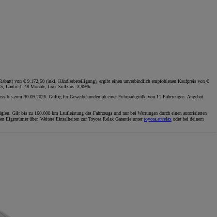
batt) von € 9.172,50 (inkl. Händlerbeteiligung), ergibt einen unverbindlich empfohlenen Kaufpreis von €
; Laufzeit: 48 Monate; fixer Sollzins: 3,99%.
luss bis zum 30.09.2026. Gültig für Gewerbekunden ab einer Fuhrparkgröße von 11 Fahrzeugen. Angebot
gien. Gilt bis zu 160.000 km Laufleistung des Fahrzeugs und nur bei Wartungen durch einen autorisierten
en Eigentümer über. Weitere Einzelheiten zur Toyota Relax Garantie unter
toyota.at/relax
oder bei deinem