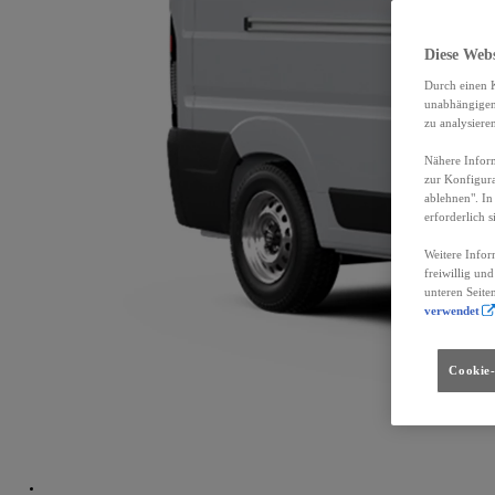
Diese Web
Durch einen K
unabhängigen 
zu analysiere
Nähere Inform
zur Konfigura
ablehnen". In
erforderlich s
Weitere Infor
freiwillig un
unteren Seite
verwendet
Cookie-