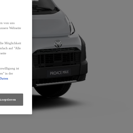
den von uns
unsere Webseite
die Möglichkeit
infach auf "Alle
seite
nwilligung ist
en" in der
 Daten
kzeptieren