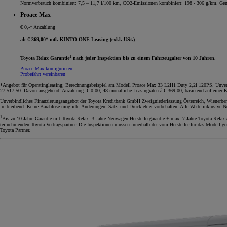
Normverbrauch kombiniert: 7,5 – 11,7 l/100 km, CO2-Emissionen kombiniert: 198 - 306 g/km. G
Proace Max
€ 0,-* Anzahlung
ab € 369,00* mtl. KINTO ONE Leasing (exkl. USt.)
1
Toyota Relax Garantie
nach jeder Inspektion bis zu einem Fahrzeugalter von 10 Jahren.
Proace Max konfigurieren
Probefahrt vereinbaren
*Angebot für Operatingleasing; Berechnungsbeispiel am Modell Proace Max 33 L2H1 Duty 2,2l 120PS. Unverbind
27.517,50. Davon ausgehend: Anzahlung: € 0,00; 48 monatliche Leasingraten à € 369,00, basierend auf einer K
Unverbindliches Finanzierungsangebot der Toyota Kreditbank GmbH Zweigniederlassung Österreich, Wienerberg
freibleibend. Keine Barablöse möglich. Änderungen, Satz- und Druckfehler vorbehalten. Alle Werte inklusive 
1
Bis zu 10 Jahre Garantie mit Toyota Relax: 3 Jahre Neuwagen Herstellergarantie + max. 7 Jahre Toyota Relax
teilnehmenden Toyota Vertragspartner. Die Inspektionen müssen innerhalb der vom Hersteller für das Modell ge
Toyota Partner.