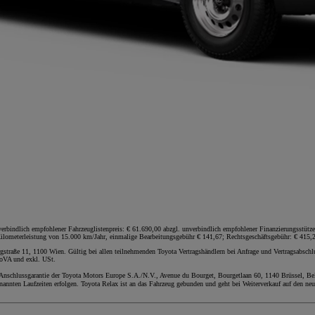
indlich empfohlener Fahrzeuglistenpreis: € 61.690,00 abzgl. unverbindlich empfohlener Finanzierungsstütze (
Kilometerleistung von 15.000 km/Jahr, einmalige Bearbeitungsgebühr € 141,67; Rechtsgeschäftsgebühr: € 415,2
straße 11, 1100 Wien. Gültig bei allen teilnehmenden Toyota Vertragshändlern bei Anfrage und Vertragsabsch
NoVA und exkl. USt.
 Anschlussgarantie der Toyota Motors Europe S.A./N.V., Avenue du Bourget, Bourgetlaan 60, 1140 Brüssel, Bel
nannten Laufzeiten erfolgen. Toyota Relax ist an das Fahrzeug gebunden und geht bei Weiterverkauf auf den neu