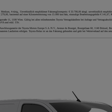
dium, 4-türig,. Unverbindlich empfohlener Fahrzeuglistenpreis: € 33.700,00 abzgl. unverbindlich empfohlener
279,00, basierend auf einer Kilometerleistung von 15.000 km/Jahr, einmalige Bearbeitungsgebühr € 141,67; Re
straße 11, 1100 Wien. Gültig bei allen teilnehmenden Toyota Vertragshändlern bei Anfrage und Vertragsabsch
NoVA und exkl. USt.
 Anschlussgarantie der Toyota Motors Europe S.A./N.V., Avenue du Bourget, Bourgetlaan 60, 1140 Brüssel, Bel
nannten Laufzeiten erfolgen. Toyota Relax ist an das Fahrzeug gebunden und geht bei Weiterverkauf auf den neu