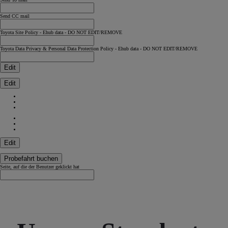
Send CC mail
Toyota Site Policy - Ehub data - DO NOT EDIT/REMOVE
Toyota Data Privacy & Personal Data Protection Policy - Ehub data - DO NOT EDIT/REMOVE
Edit
Edit
Edit
Probefahrt buchen
Seite, auf die der Benutzer geklickt hat