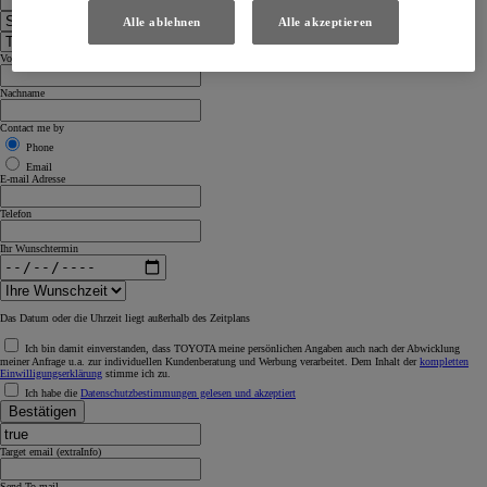
Alle ablehnen
Alle akzeptieren
Vorname
Nachname
Contact me by
Phone
Email
E-mail Adresse
Telefon
Ihr Wunschtermin
Das Datum oder die Uhrzeit liegt außerhalb des Zeitplans
Ich bin damit einverstanden, dass TOYOTA meine persönlichen Angaben auch nach der Abwicklung
meiner Anfrage u.a. zur individuellen Kundenberatung und Werbung verarbeitet. Dem Inhalt der
kompletten
Einwilligungserklärung
stimme ich zu.
Ich habe die
Datenschutzbestimmungen gelesen und akzeptiert
Bestätigen
Target email (extraInfo)
Send To mail