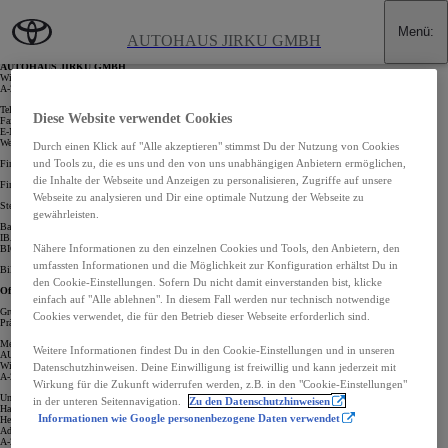
Zum Hauptinhalt wechseln
(Eingabetaste drücken)
Menü
:
Impressum
AUTOHAUS JIRKU GMBH
AUTOHAUS JIRKU GMBH
Wiener Straße 10 (ehem. Aderklaa 66)
A-2232 Aderklaa
Tel: +43 2247 / 2623
Diese Website verwendet Cookies
Fax: +43 2247 / 2623-9
E-Mail:
office@jirku.com
Web:www.jirku.com
Durch einen Klick auf "Alle akzeptieren" stimmst Du der Nutzung von Cookies
und Tools zu, die es uns und den von uns unabhängigen Anbietern ermöglichen,
Firmenbuchnummer: FN 58834x
die Inhalte der Webseite und Anzeigen zu personalisieren, Zugriffe auf unsere
Firmenbuchgericht Korneuburg
Webseite zu analysieren und Dir eine optimale Nutzung der Webseite zu
Steuernummer: ATU 17808601
gewährleisten.
Bankverbindung: Volksbank Marchfeld
IBAN: AT934211045494990000
Nähere Informationen zu den einzelnen Cookies und Tools, den Anbietern, den
BIC: MVOGAT22XXX
umfassten Informationen und die Möglichkeit zur Konfiguration erhältst Du in
Bilderquelle: © juland – Fotolia.com
den Cookie-Einstellungen. Sofern Du nicht damit einverstanden bist, klicke
Offenlegungspflicht nach § 25 Mediengesetz
einfach auf "Alle ablehnen". In diesem Fall werden nur technisch notwendige
Grundlegende Richtung des Mediums:
Cookies verwendet, die für den Betrieb dieser Webseite erforderlich sind.
Präsentierung des Unternehmens sowie firmeneigene und externe Produkte (Reseller) und Dienstleistungen
Medieninhaber:
Weitere Informationen findest Du in den Cookie-Einstellungen und in unseren
AUTOHAUS JIRKU GMBH
Wiener Straße 10 (ehem. Aderklaa 66)
Datenschutzhinweisen. Deine Einwilligung ist freiwillig und kann jederzeit mit
A-2232 Aderklaa
Wirkung für die Zukunft widerrufen werden, z.B. in den "Cookie-Einstellungen"
Unternehmensgegenstand:
in der unteren Seitennavigation.
Zu den Datenschutzhinweisen
Handel mit Kfz, Reparatur von Kfz
Informationen wie Google personenbezogene Daten verwendet
Herr Erich Jirku
Aderklaa 66
A-2232 Aderklaa