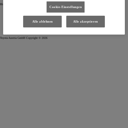
Hintergrundbild: Bildquelle © juland – Fotolia.com
Cookie-Einstellungen
Impressum
Datenschutz- und Cookie-Richtlinien
Cookie-Einstellungen / Widerruf
(Öffnet ein neues Fenster)
Barrierefreiheit
Alle ablehnen
Alle akzeptieren
(Öffnet ein neues Fenster)
(Öffnet ein neues Fenster)
(Öffnet ein neues Fenster)
Toyota Austria GmbH Copyright © 2026