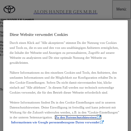
Zum Hauptinhalt wechseln
(Eingabetaste drücken)
Menü
:
Impressum
ALOIS HANDLER GES.M.B.H.
Alois HANDLER GesmbH
Puchbergerstraße 65
2630 Ternitz - St.Johann
Telefon: 02630-38912
Diese Website verwendet Cookies
Telefax: 02630-38912-17
Handelsregisternr.: 108083x
Durch einen Klick auf "Alle akzeptieren" stimmst Du der Nutzung von Cookies
Handelsregister und Registergericht: Landesgericht Wiener Neustadt
und Tools zu, die es uns und den von uns unabhängigen Anbietern ermöglichen,
Umsatzsteueridentifikationsnummer (gemäß §27a Umsatzsteuergesetz): ATU19648601
Vertretungsberechtigte(r): Michael Handler
die Inhalte der Webseite und Anzeigen zu personalisieren, Zugriffe auf unsere
E-Mail:
office@toyota-handler.at
Webseite zu analysieren und Dir eine optimale Nutzung der Webseite zu
Impressum
gewährleisten.
Datenschutz- und Cookie-Richtlinien
Cookie-Einstellungen / Widerruf
(Öffnet ein neues Fenster)
Barrierefreiheit
Nähere Informationen zu den einzelnen Cookies und Tools, den Anbietern, den
(Öffnet ein neues Fenster)
umfassten Informationen und die Möglichkeit zur Konfiguration erhältst Du in
(Öffnet ein neues Fenster)
den Cookie-Einstellungen. Sofern Du nicht damit einverstanden bist, klicke
(Öffnet ein neues Fenster)
einfach auf "Alle ablehnen". In diesem Fall werden nur technisch notwendige
Toyota Austria GmbH Copyright © 2026
Cookies verwendet, die für den Betrieb dieser Webseite erforderlich sind.
Weitere Informationen findest Du in den Cookie-Einstellungen und in unseren
Datenschutzhinweisen. Deine Einwilligung ist freiwillig und kann jederzeit mit
Wirkung für die Zukunft widerrufen werden, z.B. in den "Cookie-Einstellungen"
in der unteren Seitennavigation.
Zu den Datenschutzhinweisen
Informationen wie Google personenbezogene Daten verwendet