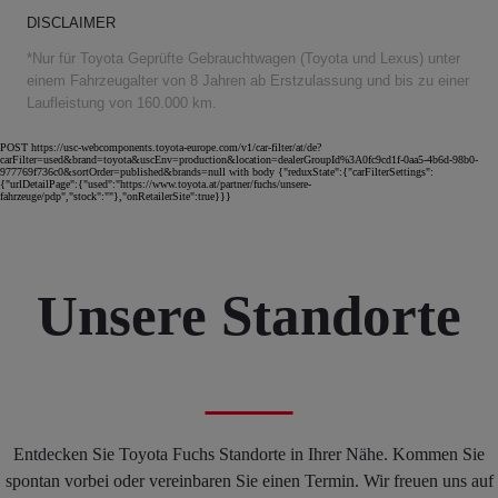
DISCLAIMER
*Nur für Toyota Geprüfte Gebrauchtwagen (Toyota und Lexus) unter
einem Fahrzeugalter von 8 Jahren ab Erstzulassung und bis zu einer
Laufleistung von 160.000 km.
POST https://usc-webcomponents.toyota-europe.com/v1/car-filter/at/de?
carFilter=used&brand=toyota&uscEnv=production&location=dealerGroupId%3A0fc9cd1f-0aa5-4b6d-98b0-
977769f736c0&sortOrder=published&brands=null with body {"reduxState":{"carFilterSettings":
{"urlDetailPage":{"used":"https://www.toyota.at/partner/fuchs/unsere-
fahrzeuge/pdp","stock":""},"onRetailerSite":true}}}
Unsere Standorte
Entdecken Sie Toyota Fuchs Standorte in Ihrer Nähe. Kommen Sie
spontan vorbei oder vereinbaren Sie einen Termin. Wir freuen uns auf