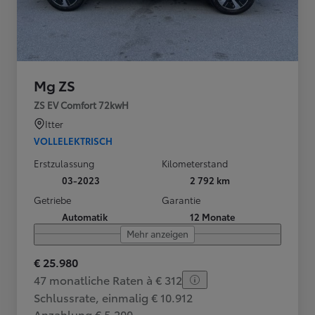
Mg ZS
ZS EV Comfort 72kwH
Itter
VOLLELEKTRISCH
Erstzulassung
Kilometerstand
03-2023
2 792 km
Getriebe
Garantie
Automatik
12 Monate
Mehr anzeigen
€ 25.980
47 monatliche Raten à € 312
Schlussrate, einmalig € 10.912
Anzahlung € 5.200