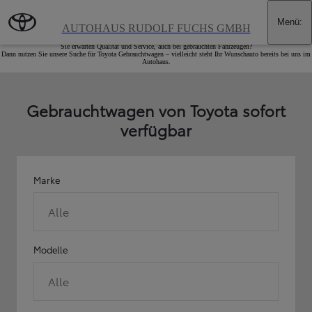
Zum Hauptinhalt wechseln
(Eingabetaste drücken)
Menü
:
Toyota - Geprüfte Gebrauchtwagen
AUTOHAUS RUDOLF FUCHS GMBH
Sie erwarten Qualität und Service, auch bei gebrauchten Fahrzeugen?
Dann nutzen Sie unsere Suche für Toyota Gebrauchtwagen – vielleicht steht Ihr Wunschauto bereits bei uns im
Autohaus.
Gebrauchtwagen von Toyota sofort
verfügbar
Marke
Alle
Modelle
Alle