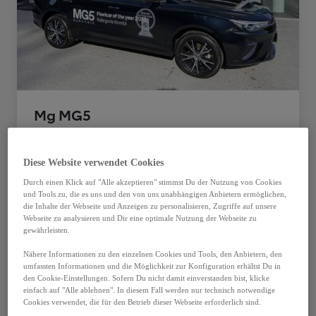
Mg MG5
MG5 Luxury 51 kWh
Itter
Diese Website verwendet Cookies
VOLLELEKTRISCH
Durch einen Klick auf "Alle akzeptieren" stimmst Du der Nutzung von Cookies
Erstzulassung
Kilometerstand
und Tools zu, die es uns und den von uns unabhängigen Anbietern ermöglichen,
die Inhalte der Webseite und Anzeigen zu personalisieren, Zugriffe auf unsere
09-2022
15 000 km
Webseite zu analysieren und Dir eine optimale Nutzung der Webseite zu
Getriebe
Garantie
gewährleisten.
Automatik
12 Monate
Nähere Informationen zu den einzelnen Cookies und Tools, den Anbietern, den
Mehr anzeigen
umfassten Informationen und die Möglichkeit zur Konfiguration erhältst Du in
den Cookie-Einstellungen. Sofern Du nicht damit einverstanden bist, klicke
€ 22.900
einfach auf "Alle ablehnen". In diesem Fall werden nur technisch notwendige
Cookies verwendet, die für den Betrieb dieser Webseite erforderlich sind.
47 monatliche Raten à € 275