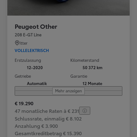
Peugeot Other
208 E-GT Line
Itter
VOLLELEKTRISCH
Erstzulassung
Kilometerstand
12-2020
50 372 km
Getriebe
Garantie
Automatik
12 Monate
Mehr anzeigen
€ 19.290
47 monatliche Raten à € 231
Schlussrate, einmalig € 8.102
Anzahlung € 3.900
Gesamtkreditbetrag € 15.390