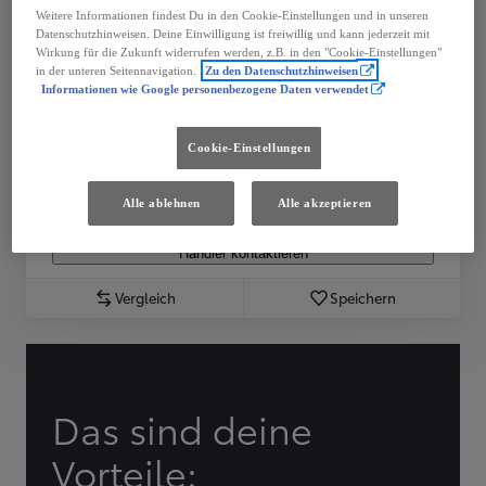
Schlussrate, einmalig € 9.618
Weitere Informationen findest Du in den Cookie-Einstellungen und in unseren
Datenschutzhinweisen. Deine Einwilligung ist freiwillig und kann jederzeit mit
Anzahlung € 4.600
Wirkung für die Zukunft widerrufen werden, z.B. in den "Cookie-Einstellungen"
Gesamtkreditbetrag € 18.300
in der unteren Seitennavigation.
Zu den Datenschutzhinweisen
Bearbeitungsgebühr € 170
Informationen wie Google personenbezogene Daten verwendet
Gesamtbetrag € 22.705
Laufzeit in Monaten 48
Cookie-Einstellungen
Sollzins, fix 7,49%
Effektiver Jahreszins 8,12%
Alle ablehnen
Alle akzeptieren
Fahrzeug wählen
Händler kontaktieren
Vergleich
Speichern
Das sind deine
Vorteile: