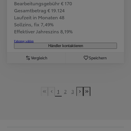
Bearbeitungsgebühr € 170
Gesamtbetrag € 19.124
Laufzeit in Monaten 48
Sollzins, fix 7,49%
Effektiver Jahreszins 8,19%
Fahrzeug wählen
Händler kontaktieren
Vergleich
Speichern
1
2
3
First Page
Vorherige Seite
Nächste Seite
Last Page