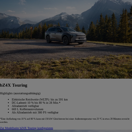
bZ4X Touring
Highlights (ausstattungsabhängig)
Elektrische Reichweite (WLTP): bis zu 591 km
DC-Ladezeit 10 % bis 80 % in 28 Min.*
Allradantrieb verfügbar
669 L Kofferraumvolumen
Als Allradantrieb mit 380 PS verfügbar
*Eine Aufladung von 10 % auf 80 % kann mit 150 kW Gleichstrom bei einer Außentemperatur von 25 °C in etwa 28 Minuten erreicht
werden.
Zur Modellseite
bZ4X Touring konfigurieren