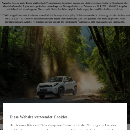
*Angebot für eine gratis Toyota Wallbox (22kW Ladeleistung) beim Kauf eines neuen Elektrofahrzeugs. Gültig für Privatkunden bei
allen teilnehmenden Toyota Vertragshändlern bei Anfrage und Vertragsabschluss im Zeitraum von 17.4.2026 – 30.4.2026. Angebot
freibleibend und nur solange der Vorrat reicht. Keine Barablöse möglich. Änderungen, Satz- und Druckfehler vorbehalten.
**€ 500 Ladeguthaben beim Kauf eines neuen Elektrofahrzeugs. Aktion gültig für Privatkunden bei Kaufvertragsabschluss im Zeitraum
von 17.4.2026 – 30.4.2026 bei allen teilnehmenden Toyota Vertragshändlern. Das Ladeguthaben wird einmalig gewährt. Keine
Barablöse möglich. Angebot freibleibend und nur solange der Vorrat reicht. Änderungen, Satz- und Druckfehler vorbehalten.
Diese Website verwendet Cookies
Durch einen Klick auf "Alle akzeptieren" stimmst Du der Nutzung von Cookies