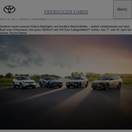
Zum Hauptinhalt wechseln
(Eingabetaste drücken)
Menü
:
SPANNUNG PUR: TOYOTA ERLEBNISTAGE
FREREGGER GMBH
17.04. – 18.04.2026
Entdecke unsere neuesten Elektro-Highlights und bewährte Hybrid-Helden – einfach vorbeikommen und beim
Kauf eines Elektroautos eine gratis Wallbox* und 500 Euro Ladeguthaben** sichern. Am 17. und 18. April bei
deinem Toyota Partner.