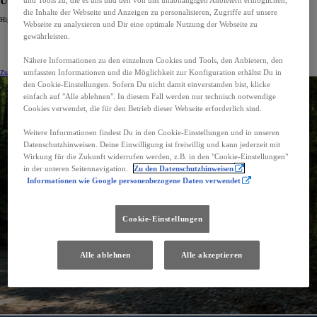
Urban Cruiser
und Tools zu, die es uns und den von uns unabhängigen Anbietern ermöglichen,
die Inhalte der Webseite und Anzeigen zu personalisieren, Zugriffe auf unsere
Highlights (ausstattungsabhängig)
Webseite zu analysieren und Dir eine optimale Nutzung der Webseite zu
Kompakte Länge mit 4.285 mm
gewährleisten.
Rücksitzbank, verschiebbar für optimale Raumnutzung
Leistungsstarke 61-kWh-Batterie
Allradantrieb verfügbar
Nähere Informationen zu den einzelnen Cookies und Tools, den Anbietern, den
umfassten Informationen und die Möglichkeit zur Konfiguration erhältst Du in
Zur Modellseite
Urban Cruiser konfigurieren
den Cookie-Einstellungen. Sofern Du nicht damit einverstanden bist, klicke
einfach auf "Alle ablehnen". In diesem Fall werden nur technisch notwendige
Cookies verwendet, die für den Betrieb dieser Webseite erforderlich sind.
Weitere Informationen findest Du in den Cookie-Einstellungen und in unseren
Datenschutzhinweisen. Deine Einwilligung ist freiwillig und kann jederzeit mit
Wirkung für die Zukunft widerrufen werden, z.B. in den "Cookie-Einstellungen"
in der unteren Seitennavigation.
Zu den Datenschutzhinweisen
Informationen wie Google personenbezogene Daten verwendet
Cookie-Einstellungen
Alle ablehnen
Alle akzeptieren