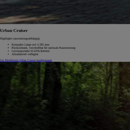
Urban Cruiser
Highlights (ausstattungsabhängig)
Kompakte Länge mit 4.285 mm
Rücksitzbank, verschiebbar für optimale Raumnutzung
Leistungsstarke 61-kWh-Batterie
Allradantrieb verfügbar
Zur Modellseite
Urban Cruiser konfigurieren