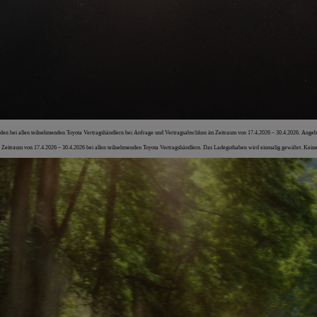
den bei allen teilnehmenden Toyota Vertragshändlern bei Anfrage und Vertragsabschluss im Zeitraum von 17.4.2026 – 30.4.2026. Angebo
 Zeitraum von 17.4.2026 – 30.4.2026 bei allen teilnehmenden Toyota Vertragshändlern. Das Ladeguthaben wird einmalig gewährt. Keine 