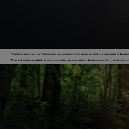
*Angebot für eine gratis Toyota Wallbox (22kW Ladeleistung) beim Kauf eines neuen Elektrofahrzeugs. Gültig für Privatkun
**€ 500 Ladeguthaben beim Kauf eines neuen Elektrofahrzeugs. Aktion gültig für Privatkunden bei Kaufvertragsabschluss im