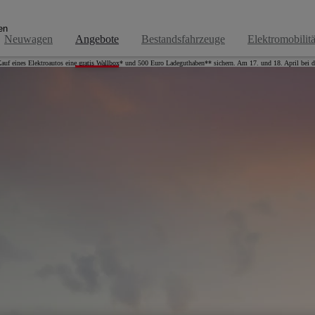
en
Neuwagen
Angebote
Bestandsfahrzeuge
Elektromobilitä
uf eines Elektroautos eine gratis Wallbox* und 500 Euro Ladeguthaben** sichern. Am 17. und 18. April bei d