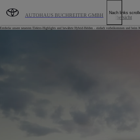
Zum Hauptinhalt wechseln
(Eingabetaste drücken)
SPANNUNG PUR: TOYOTA ERLEBNISTAGE
Nach links scroll
AUTOHAUS BUCHREITER GMBH
Übersicht
17.04. – 18.04.2026
Entdecke unsere neuesten Elektro-Highlights und bewährte Hybrid-Helden – einfach vorbeikommen und beim Ka