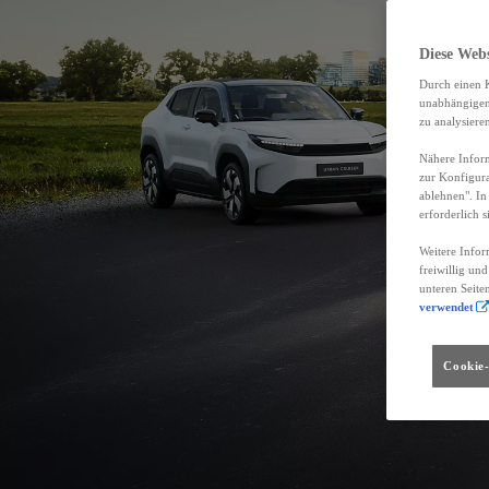
Diese Web
Durch einen K
unabhängigen 
zu analysiere
Nähere Inform
zur Konfigura
ablehnen". In
erforderlich s
Weitere Infor
freiwillig un
unteren Seite
verwendet
Cookie-