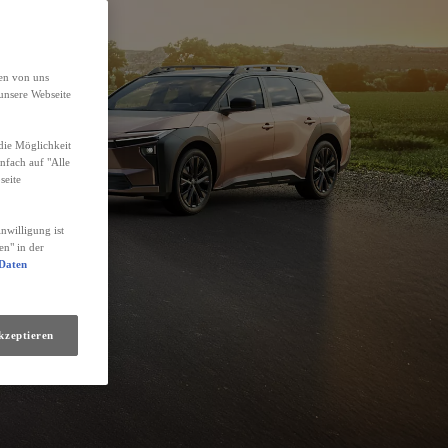
den von uns
unsere Webseite
die Möglichkeit
infach auf "Alle
seite
nwilligung ist
en" in der
 Daten
kzeptieren