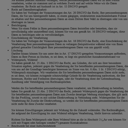
Sie können jederzeit Auskunft verlangen, welche personenbezogenen Daten wir zu Ihrer Person
verarbeiten, woher sie stammen und zu welchem Zweck und auf welche Weise wir die Daten
verarbeiten. Ihr Recht auf Auskunft ist in Art. 15 DSGVO geregelt.
Recht auf Datenübertragbarkeit
Sie haben bei Vorliegen der Voraussetzungen des Art. 20 DSGVO das Recht, Ihre personenbezogenen
Daten, die Sie uns bereitgestellt haben, in einem gängigen, strukturierten maschinenlesbaren Format
zu erhalten und Ihre personenbezogenen Daten an einen Dritten Ihrer Wahl zu übertragen oder von uns
übertragen zu lassen.
Berichtigung
Wenn Sie einen Fehler in Ihren personenbezogenen Daten feststellen oder bemerken, dass sie
unvollständig oder unzutreffend sind, können Sie von uns gemäß Art. 16 DSGVO verlangen, diese
Daten zu berichtigen oder zu vervollständigen.
Einschränkung der Verarbeitung
Sie haben bei Vorliegen der Voraussetzungen des Art. 18 DSGVO das Recht, eine Einschränkung der
Verarbeitung Ihrer personenbezogenen Daten zu verlangen (beispielsweise während eine von Ihnen
geltend gemachte Unrichtigkeit Ihrer personenbezogenen Daten von uns geprüft wird).
Löschung
Darüber hinaus können Sie uns unter den in Art. 17 DSGVO geregelten Voraussetzungen auffordern,
Daten zu Ihrer Person zu löschen, es sei denn, es liegt ein gesetzlicher Ausnahmetatbestand vor
Widerspruch, Widerruf
Sie haben gemäß Art. 21 Abs. 1 DSGVO das Recht, aus Gründen, die sich aus ihrer besonderen
Situation ergeben, jederzeit gegen die Verarbeitung der Sie betreffenden personenbezogenen Daten, die
von uns auf der Grundlage berechtigter Interessen im Sinne von Art. 6 Abs. 1 lit. f DSGVO erfolgt,
Widerspruch einzulegen. Wir verarbeiten die Sie betreffenden personenbezogenen Daten nicht mehr,
es sei denn, wir können zwingende schutzwürdige Gründe für die Verarbeitung nachweisen, die Ihre
Interessen, Rechte und Freiheiten überwiegen, oder die Verarbeitung dient der Geltendmachung,
Ausübung oder Verteidigung von Rechtsansprüchen.
Werden die Sie betreffenden personenbezogenen Daten verarbeitet, um Direktwerbung zu betreiben,
haben Sie gemäß Art. 21 Abs. 2 DSGVO das Recht, jederzeit Widerspruch gegen die Verarbeitung der
Sie betreffenden personenbezogenen Daten zum Zwecke derartiger Werbung einzulegen; dies gilt auch
für das Profiling, soweit es mit solcher Direktwerbung in Verbindung steht. Widersprechen Sie der
Verarbeitung für Zwecke der Direktwerbung, so werden die Sie betreffenden personenbezogenen Daten
nicht mehr für diese Zwecke verarbeitet.
Sie können Einwilligungen jederzeit mit Wirkung für die Zukunft widerrufen. Die Rechtmäßigkeit,
der aufgrund der Einwilligung bis zum Widerruf erfolgten Verarbeitung, bleibt hiervon unberührt.
Richten Sie Ihren Widerspruch oder Ihren Widerruf bitte an die in Abschnitt 3 („An wen können Sie
sich mit Fragen oder Anliegen wenden?“) genannte Kontaktadresse.
Beschwerde bei einer Aufsichtsbehörde