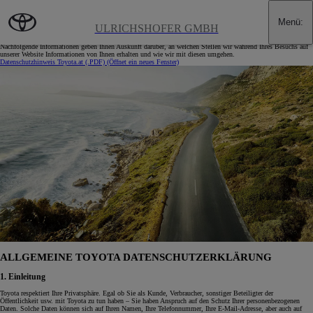
Zum Hauptinhalt wechseln
(Eingabetaste drücken)
Menü
:
DATENSCHUTZ
ULRICHSHOFER GMBH
Nachfolgende Informationen geben Ihnen Auskunft darüber, an welchen Stellen wir während Ihres Besuchs auf
unserer Website Informationen von Ihnen erhalten und wie wir mit diesen umgehen.
Datenschutzhinweis Toyota.at (.PDF)
(Öffnet ein neues Fenster)
ALLGEMEINE TOYOTA DATENSCHUTZERKLÄRUNG
1. Einleitung
Toyota respektiert Ihre Privatsphäre. Egal ob Sie als Kunde, Verbraucher, sonstiger Beteiligter der
Öffentlichkeit usw. mit Toyota zu tun haben – Sie haben Anspruch auf den Schutz Ihrer personenbezogenen
Daten. Solche Daten können sich auf Ihren Namen, Ihre Telefonnummer, Ihre E-Mail-Adresse, aber auch auf