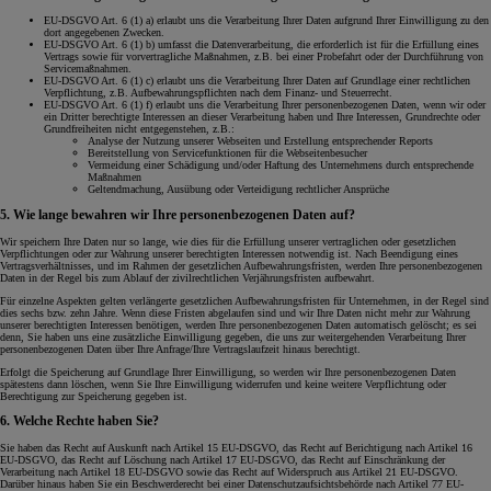
EU-DSGVO Art. 6 (1) a) erlaubt uns die Verarbeitung Ihrer Daten aufgrund Ihrer Einwilligung zu den
dort angegebenen Zwecken.
EU-DSGVO Art. 6 (1) b) umfasst die Datenverarbeitung, die erforderlich ist für die Erfüllung eines
Vertrags sowie für vorvertragliche Maßnahmen, z.B. bei einer Probefahrt oder der Durchführung von
Servicemaßnahmen.
EU-DSGVO Art. 6 (1) c) erlaubt uns die Verarbeitung Ihrer Daten auf Grundlage einer rechtlichen
Verpflichtung, z.B. Aufbewahrungspflichten nach dem Finanz- und Steuerrecht.
EU-DSGVO Art. 6 (1) f) erlaubt uns die Verarbeitung Ihrer personenbezogenen Daten, wenn wir oder
ein Dritter berechtigte Interessen an dieser Verarbeitung haben und Ihre Interessen, Grundrechte oder
Grundfreiheiten nicht entgegenstehen, z.B.:
Analyse der Nutzung unserer Webseiten und Erstellung entsprechender Reports
Bereitstellung von Servicefunktionen für die Webseitenbesucher
Vermeidung einer Schädigung und/oder Haftung des Unternehmens durch entsprechende
Maßnahmen
Geltendmachung, Ausübung oder Verteidigung rechtlicher Ansprüche
5. Wie lange bewahren wir Ihre personenbezogenen Daten auf?
Wir speichern Ihre Daten nur so lange, wie dies für die Erfüllung unserer vertraglichen oder gesetzlichen
Verpflichtungen oder zur Wahrung unserer berechtigten Interessen notwendig ist. Nach Beendigung eines
Vertragsverhältnisses, und im Rahmen der gesetzlichen Aufbewahrungsfristen, werden Ihre personenbezogenen
Daten in der Regel bis zum Ablauf der zivilrechtlichen Verjährungsfristen aufbewahrt.
Für einzelne Aspekten gelten verlängerte gesetzlichen Aufbewahrungsfristen für Unternehmen, in der Regel sind
dies sechs bzw. zehn Jahre. Wenn diese Fristen abgelaufen sind und wir Ihre Daten nicht mehr zur Wahrung
unserer berechtigten Interessen benötigen, werden Ihre personenbezogenen Daten automatisch gelöscht; es sei
denn, Sie haben uns eine zusätzliche Einwilligung gegeben, die uns zur weitergehenden Verarbeitung Ihrer
personenbezogenen Daten über Ihre Anfrage/Ihre Vertragslaufzeit hinaus berechtigt.
Erfolgt die Speicherung auf Grundlage Ihrer Einwilligung, so werden wir Ihre personenbezogenen Daten
spätestens dann löschen, wenn Sie Ihre Einwilligung widerrufen und keine weitere Verpflichtung oder
Berechtigung zur Speicherung gegeben ist.
6. Welche Rechte haben Sie?
Sie haben das Recht auf Auskunft nach Artikel 15 EU-DSGVO, das Recht auf Berichtigung nach Artikel 16
EU-DSGVO, das Recht auf Löschung nach Artikel 17 EU-DSGVO, das Recht auf Einschränkung der
Verarbeitung nach Artikel 18 EU-DSGVO sowie das Recht auf Widerspruch aus Artikel 21 EU-DSGVO.
Darüber hinaus haben Sie ein Beschwerderecht bei einer Datenschutzaufsichtsbehörde nach Artikel 77 EU-