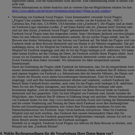
zugestimmt haben, wird der Analysedienst nicht aktiviert. Eine Datenerfassung findet in diesem Fall
nicht statt.
Weitere Informationen zu Adobe Analytics und zu weiteren Opt-out-Möglichkeiten erhalten Sie hier:
https://www.adobe.com/de/privacy/experience-cloud.html
(Opens in new window)
Verwendung von Facebook Social Plugins: Unser Internetauftritt verwendet Social Plugins
(„Plugins“) des sozialen Netzwerkes facebook.com, welches von der Facebook Inc., 1601 S.
California Ave, Palo Alto, CA 94304, USA betrieben wird („Facebook”). Die Plugins sind an einem
der Facebook-Logos erkennbar (weißes „f“ auf blauer Kachel oder ein „Daumen hoch“-Zeichen) oder
sind mit dem Zusatz „Facebook Social Plugin” gekennzeichnet. Die Liste und das Aussehen der
Facebook Social Plugins kann hier eingesehen werden: https://developers.facebook.com/docs/plugins
Wenn Sie eine Webseite unseres Internetauftritts aufrufen, die ein solches Plugin enthält, baut Ihr
Browser eine direkte Verbindung mit den Servern von Facebook auf. Der Inhalt des Plugins wird von
Facebook direkt an Ihren Browser übermittelt und von diesem in die Webseite eingebunden. Das gilt
unabhängig davon, ob Sie Mitglied bei Facebook sind, ob Sie während des Besuchs unserer Seite als
Mitglied bei Facebook eingeloggt sind oder ob Sie das Plugin betätigen (z.B. anklicken). Wir haben
daher keinen Einfluss auf den Umfang der Daten, die Facebook mithilfe dieses Plugins erhebt. Auch
wissen wir im Einzelnen nicht, welche Daten an Facebook übermittelt werden und zu welchem
Zweck Facebook diese Daten verwendet. Wir informieren Sie daher entsprechend unserem
Kenntnisstand:
Durch die Einbindung der Plugins erhält Facebook die Information, dass Sie die entsprechende Seite
unseres Internetauftritts aufgerufen haben. Die dabei erhobenen Daten umfassen Ihre IP-Adresse sowie
nach eigenen Angaben von Facebook u.a. Informationen über die besuchte Webseite, das Datum und
die Uhrzeit des Besuchs sowie andere browserbezogene Informationen. Sind Sie bei Facebook
eingeloggt, wird auch Ihre Anmeldekennnummer erhoben und verarbeitet, wodurch Facebook den
Besuch Ihrem Facebook-Konto zuordnet, auch wenn Sie das Plugin nicht betätigen (z.B. anklicken).
Wenn Sie mit den Plugins interagieren, zum Beispiel den Like-Button betätigen oder einen
Kommentar abgeben, wird die entsprechende Information von Ihrem Browser direkt an Facebook
übermittelt und dort gespeichert. Falls Sie kein Mitglied von Facebook sind, besteht trotzdem die
Möglichkeit, dass Facebook Ihre IP-Adresse in Erfahrung bringt und speichert. Weitere Informationen
von Facebook finden Sie hier: http://www.facebook.com/help Zweck und Umfang der Datenerhebung
und die weitere Verarbeitung und Nutzung der Daten durch Facebook sowie Ihre diesbezüglichen
Rechte und Einstellungsmöglichkeiten zum Schutz Ihrer Privatsphäre entnehmen Sie bitte den
Datenschutzhinweisen von Facebook: https://de-de.facebook.com/policies. Wenn Sie Facebook-
Mitglied sind und nicht möchten, dass Facebook über unseren Internetauftritt Daten über Sie
sammelt und mit Ihren bei Facebook gespeicherten Mitgliedsdaten verknüpft, müssen Sie sich vor
Ihrem Besuch unseres Internetauftritts bei Facebook ausloggen.
Ebenfalls ist es möglich, Facebook Social Plugins mit Add-ons für Ihren Browser zu blocken, zum
Beispiel mit dem „Facebook Blocker“.
4. Welche Rechtsgrundlagen für die Verarbeitung Ihrer Daten liegen vor?