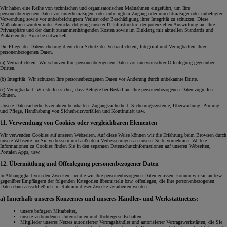
Wir haben eine Reihe von technischen und organisatorischen Maßnahmen eingeführt, um Ihre
personenbezogenen Daten vor unrechtmäßigem oder unbefugtem Zugang oder unrechtmäßiger oder unbefugter
Verwendung sowie vor unbeabsichtigtem Verlust oder Beschädigung ihrer Integrität zu schützen. Diese
Maßnahmen wurden unter Berücksichtigung unserer IT-Infrastruktur, der potenziellen Auswirkung auf Ihre
Privatsphäre und der damit zusammenhängenden Kosten sowie im Einklang mit aktuellen Standards und
Praktiken der Branche entwickelt.
Die Pflege der Datensicherung dient dem Schutz der Vertraulichkeit, Integrität und Verfügbarkeit Ihrer
personenbezogenen Daten.
(a) Vertraulichkeit: Wir schützen Ihre personenbezogenen Daten vor unerwünschter Offenlegung gegenüber
Dritten.
(b) Integrität: Wir schützen Ihre personenbezogenen Daten vor Änderung durch unbekannte Dritte.
(c) Verfügbarkeit: Wir stellen sicher, dass Befugte bei Bedarf auf Ihre personenbezogenen Daten zugreifen
können.
Unsere Datensicherheitsverfahren beinhalten: Zugangssicherheit, Sicherungssysteme, Überwachung, Prüfung
und Pflege, Handhabung von Sicherheitsvorfällen und Kontinuität usw.
11. Verwendung von Cookies oder vergleichbaren Elementen
Wir verwenden Cookies auf unseren Webseiten. Auf diese Weise können wir die Erfahrung beim Browsen durch
unsere Webseite für Sie verbessern und außerdem Verbesserungen an unserer Seite vornehmen. Weitere
Informationen zu Cookies finden Sie in den separaten Datenschutzinformationen auf unseren Webseiten,
Portalen Apps, usw.
12. Übermittlung und Offenlegung personenbezogener Daten
In Abhängigkeit von den Zwecken, für die wir Ihre personenbezogenen Daten erfassen, können wir sie an bzw.
gegenüber Empfängern der folgenden Kategorien übermitteln bzw. offenlegen, die Ihre personenbezogenen
Daten dann ausschließlich im Rahmen dieser Zwecke verarbeiten werden:
a) Innerhalb unseres Konzernes und unseres Händler- und Werkstattnetzes:
unsere befugten Mitarbeiter,
unsere verbundenen Unternehmen und Tochtergesellschaften,
Mitglieder unseres Netzes autorisierter Vertragshändler und autorisierter Vertragswerkstätten, die Sie