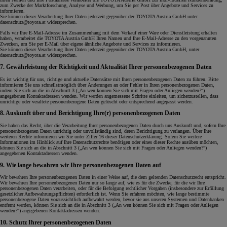
zum Zwecke der Marktforschung, Analyse und Werbung, um Sie per Post über Angebote und Services zu
informieren.
Sie können dieser Verarbeitung Ihrer Daten jederzeit gegenüber der TOYOTA Austria GmbH unter
datenschutz@toyota.at widersprechen.
Falls wir Ihre E-Mail-Adresse im Zusammenhang mit dem Verkauf einer Ware oder Dienstleistung erhalten
haben, verarbeitet die TOYOTA Austria GmbH Ihren Namen und Ihre E-Mail-Adresse zu den vorgenannten
Zwecken, um Sie per E-Mail über eigene ähnliche Angebote und Services zu informieren.
Sie können dieser Verarbeitung Ihrer Daten jederzeit gegenüber der TOYOTA Austria GmbH, unter
datenschutz@toyota.at widersprechen.
7. Gewährleistung der Richtigkeit und Aktualität Ihrer personenbezogenen Daten
Es ist wichtig für uns, richtige und aktuelle Datensätze mit Ihren personenbezogenen Daten zu führen. Bitte
informieren Sie uns schnellstmöglich über Änderungen an oder Fehler in Ihren personenbezogenen Daten,
indem Sie sich an die in Abschnitt 3 („An wen können Sie sich mit Fragen oder Anliegen wenden?“)
angegebenen Kontaktadressen wenden. Wir werden angemessene Schritte einleiten, um sicherzustellen, dass
unrichtige oder veraltete personenbezogene Daten gelöscht oder entsprechend angepasst werden.
8. Auskunft über und Berichtigung Ihre(r) personenbezogenen Daten
Sie haben das Recht, über die Verarbeitung Ihrer personenbezogenen Daten durch uns Auskunft und, sofern Ihre
personenbezogenen Daten unrichtig oder unvollständig sind, deren Berichtigung zu verlangen. Über Ihre
weiteren Rechte informieren wir Sie unter Ziffer 16 dieser Datenschutzerklärung. Sofern Sie weitere
Informationen im Hinblick auf Ihre Datenschutzrechte benötigen oder eines dieser Rechte ausüben möchten,
können Sie sich an die in Abschnitt 3 („An wen können Sie sich mit Fragen oder Anliegen wenden?“)
angegebenen Kontaktadressen wenden.
9. Wie lange bewahren wir Ihre personenbezogenen Daten auf
Wir bewahren Ihre personenbezogenen Daten in einer Weise auf, die dem geltenden Datenschutzrecht entspricht.
Wir bewahren Ihre personenbezogenen Daten nur so lange auf, wie es für die Zwecke, für die wir Ihre
personenbezogenen Daten verarbeiten, oder für die Befolgung rechtlicher Vorgaben (insbesondere zur Erfüllung
gesetzlicher Aufbewahrungspflichten) erforderlich ist. Wenn Sie erfahren möchten, wie lange bestimmte
personenbezogene Daten voraussichtlich aufbewahrt werden, bevor sie aus unseren Systemen und Datenbanken
entfernt werden, können Sie sich an die in Abschnitt 3 („An wen können Sie sich mit Fragen oder Anliegen
wenden?“) angegebenen Kontaktadressen wenden.
10. Schutz Ihrer personenbezogenen Daten