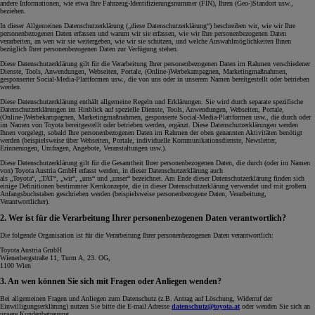
andere Informationen, wie etwa Ihre Fahrzeug-Identifizierungsnummer (FIN), Ihren (Geo-)Standort usw.,
beziehen.
In dieser Allgemeinen Datenschutzerklärung („diese Datenschutzerklärung“) beschreiben wir, wie wir Ihre
personenbezogenen Daten erfassen und warum wir sie erfassen, wie wir Ihre personenbezogenen Daten
verarbeiten, an wen wir sie weitergeben, wie wir sie schützen, und welche Auswahlmöglichkeiten Ihnen
bezüglich Ihrer personenbezogenen Daten zur Verfügung stehen.
Diese Datenschutzerklärung gilt für die Verarbeitung Ihrer personenbezogenen Daten im Rahmen verschiedener
Dienste, Tools, Anwendungen, Webseiten, Portale, (Online-)Werbekampagnen, Marketingmaßnahmen,
gesponserter Social-Media-Plattformen usw., die von uns oder in unserem Namen bereitgestellt oder betrieben
werden.
Diese Datenschutzerklärung enthält allgemeine Regeln und Erklärungen. Sie wird durch separate spezifische
Datenschutzerklärungen im Hinblick auf spezielle Dienste, Tools, Anwendungen, Webseiten, Portale,
(Online-)Werbekampagnen, Marketingmaßnahmen, gesponserte Social-Media-Plattformen usw., die durch oder
im Namen von Toyota bereitgestellt oder betrieben werden, ergänzt. Diese Datenschutzerklärungen werden
Ihnen vorgelegt, sobald Ihre personenbezogenen Daten im Rahmen der oben genannten Aktivitäten benötigt
werden (beispielsweise über Webseiten, Portale, individuelle Kommunikationsdienste, Newsletter,
Erinnerungen, Umfragen, Angebote, Veranstaltungen usw.).
Diese Datenschutzerklärung gilt für die Gesamtheit Ihrer personenbezogenen Daten, die durch (oder im Namen
von) Toyota Austria GmbH erfasst werden, in dieser Datenschutzerklärung auch
als „Toyota“, „TAT“, „wir“, „uns“ und „unser“ bezeichnet. Am Ende dieser Datenschutzerklärung finden sich
einige Definitionen bestimmter Kernkonzepte, die in dieser Datenschutzerklärung verwendet und mit großem
Anfangsbuchstaben geschrieben werden (beispielsweise personenbezogene Daten, Verarbeitung,
Verantwortlicher).
2. Wer ist für die Verarbeitung Ihrer personenbezogenen Daten verantwortlich?
Die folgende Organisation ist für die Verarbeitung Ihrer personenbezogenen Daten verantwortlich:
Toyota Austria GmbH
Wienerbergstraße 11, Turm A, 23. OG,
1100 Wien
3. An wen können Sie sich mit Fragen oder Anliegen wenden?
Bei allgemeinen Fragen und Anliegen zum Datenschutz (z.B. Antrag auf Löschung, Widerruf der
Einwilligungserklärung) nutzen Sie bitte die E-mail Adresse
datenschutz@toyota.at
oder wenden Sie sich an
unsere Kundenbetreuung.