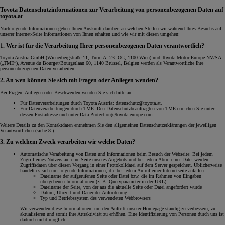
Toyota Datenschutzinformationen zur Verarbeitung von personenbezogenen Daten auf
toyota.at
Nachfolgende Informationen geben Ihnen Auskunft darüber, an welchen Stellen wir während Ihres Besuchs auf
unserer Internet-Seite Informationen von Ihnen erhalten und wie wir mit diesen umgehen:
1. Wer ist für die Verarbeitung Ihrer personenbezogenen Daten verantwortlich?
Toyota Austria GmbH (Wienerbergstraße 11, Turm A, 23. OG, 1100 Wien) und Toyota Motor Europe NV/SA
(„TME“), Avenue du Bourget/Bourgetlaan 60, 1140 Brüssel, Belgien werden als Verantwortliche Ihre
personenbezogenen Daten verarbeiten.
2. An wen können Sie sich mit Fragen oder Anliegen wenden?
Bei Fragen, Anliegen oder Beschwerden wenden Sie sich bitte an:
Für Datenverarbeitungen durch Toyota Austria: datenschutz@toyota.at.
Für Datenverarbeitungen durch TME: Den Datenschutzbeauftragten von TME erreichen Sie unter
dessen Postadresse und unter Data.Protection@toyota-europe.com.
Weitere Details zu den Kontaktdaten entnehmen Sie den allgemeinen Datenschutzerklärungen der jeweiligen
Verantwortlichen (siehe 8.).
3. Zu welchem Zweck verarbeiten wir welche Daten?
Automatische Verarbeitung von Daten und Informationen beim Besuch der Webseite: Bei jedem
Zugriff eines Nutzers auf eine Seite unseres Angebots und bei jedem Abruf einer Datei werden
Zugriffsdaten über diesen Vorgang in einer Protokolldatei auf dem Server gespeichert. Üblicherweise
handelt es sich um folgende Informationen, die bei jedem Aufruf einer Internetseite anfallen:
Dateiname der aufgerufenen Seite oder Datei bzw. die im Rahmen von Eingaben
übergebenen Informationen (z. B. Queryparameter in der URL)
Dateiname der Seite, von der aus die aktuelle Seite oder Datei angefordert wurde
Datum, Uhrzeit und Dauer der Anforderung
Typ und Betriebssystem des verwendeten Webbrowsers
Wir verwenden diese Informationen, um den Auftritt unserer Homepage ständig zu verbessern, zu
aktualisieren und somit ihre Attraktivität zu erhöhen. Eine Identifizierung von Personen durch uns ist
dadurch nicht möglich.