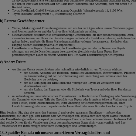
als bevorzugte autorisierte Vertragshändler oder autorisierte Vertragswerkstätten bezeichnet haben, oder
die sich in Ihrer Nähe befinden (auf der Basis Ihrer Postleitzahl und Anschrift), oder mit denen Sie
Kontakt hatten,
Toyota Kreditbank GmbH Zweigniederlassung Österreich, Wienerbergstraße 11, 1100 Wien
Toyota Insurance Management SE, Niederlassung Österreich
b) Externe Geschäftspartner:
Werbe-, Marketing- und Promotionagenturen: um uns bei der Organisation unserer Werbekampagnen
und Promotionaktionen und der Analyse ihrer Wirksamkeit zu helfen,
Geschäftspartner: beispielsweise vertrauenswürdige Unternehmen, die Ihre personenbezogenen Daten
verwenden können, um Ihnen die Dienstleistungen und/oder die Produkte anzubieten, nach denen Sie
gefragt haben, und/oder die Ihnen Marketingmaterialien vorlegen (vorausgesetzt, Sie haben dem
Eingang solcher Marketingmaterialien zugestimmt).
Dienstleister von Toyota: Unternehmen, die Dienstleistungen für oder im Namen von Toyota
erbringen, um solche Dienstleistungen bereitzustellen (beispielsweise kann Toyota Ihre
personenbezogenen Daten an externe Anbieter für IT-relevante Dienstleistungen weitergeben).
c) Andere Dritte:
wo dies per Gesetz vorgeschrieben oder rechtmäßig erforderlich ist, um Toyota zu schützen:
um Gesetze, Anfragen von Behörden, gerichtliche Anordnungen, Rechtsverfahren, Pflichten
in Zusammenhang mit der Berichterstattung und Einreichung von Informationen bei
Behörden usw. zu befolgen,
um die Befolgung der Richtlinien und Verträge von Toyota zu verifizieren oder
durchzusetzen und
um die Rechte, das Eigentum oder die Sicherheit von Toyota und/oder ihren Kunden zu
schützen,
in Verbindung mit unternehmerischen Transaktionen: im Kontext einer Übertragung oder Veräußerung
der Gesamtheit oder eines Teils des Geschäfts von Toyota oder in anderer Weise in Verbindung mit
einer Fusion, einem Zusammenschluss, einer Änderung der Beherrschungsverhältnisse, einer
Umstrukturierung oder einer Liquidation der Gesamtheit oder eines Teils des Geschäfts von Toyota.
Bitte beachten Sie, dass die unter den Punkten b) und c) oben genannten Empfänger – insbesondere
Dienstleister, die Ihnen ggf. über Dienste oder Anwendungen von Toyota oder über eigene Kanäle Produkte
oder Dienstleistungen anbieten – separat personenbezogene Daten von Ihnen erfassen können. In diesem Fall
sind solche Dritten für die Verarbeitung dieser personenbezogenen Daten allein verantwortlich, und Ihre
Transaktionen mit ihnen erfolgen unter ihren Bedingungen und Bestimmungen.
13. Spezieller Kontakt mit unseren autorisierten Vertragshändlern und