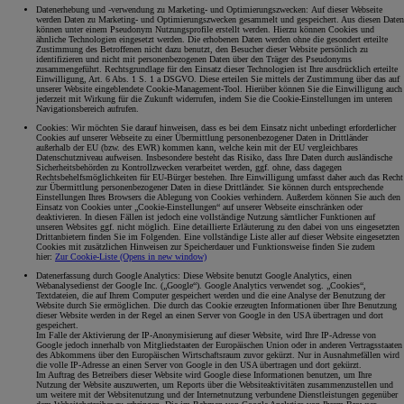
Datenerhebung und -verwendung zu Marketing- und Optimierungszwecken: Auf dieser Webseite
werden Daten zu Marketing- und Optimierungszwecken gesammelt und gespeichert. Aus diesen Daten
können unter einem Pseudonym Nutzungsprofile erstellt werden. Hierzu können Cookies und
ähnliche Technologien eingesetzt werden. Die erhobenen Daten werden ohne die gesondert erteilte
Zustimmung des Betroffenen nicht dazu benutzt, den Besucher dieser Website persönlich zu
identifizieren und nicht mit personenbezogenen Daten über den Träger des Pseudonyms
zusammengeführt. Rechtsgrundlage für den Einsatz dieser Technologien ist Ihre ausdrücklich erteilte
Einwilligung, Art. 6 Abs. 1 S. 1 a DSGVO. Diese erteilen Sie mittels der Zustimmung über das auf
unserer Website eingeblendete Cookie-Management-Tool. Hierüber können Sie die Einwilligung auch
jederzeit mit Wirkung für die Zukunft widerrufen, indem Sie die Cookie-Einstellungen im unteren
Navigationsbereich aufrufen.
Cookies: Wir möchten Sie darauf hinweisen, dass es bei dem Einsatz nicht unbedingt erforderlicher
Cookies auf unserer Webseite zu einer Übermittlung personenbezogener Daten in Drittländer
außerhalb der EU (bzw. des EWR) kommen kann, welche kein mit der EU vergleichbares
Datenschutzniveau aufweisen. Insbesondere besteht das Risiko, dass Ihre Daten durch ausländische
Sicherheitsbehörden zu Kontrollzwecken verarbeitet werden, ggf. ohne, dass dagegen
Rechtsbehelfsmöglichkeiten für EU-Bürger bestehen. Ihre Einwilligung umfasst daher auch das Recht
zur Übermittlung personenbezogener Daten in diese Drittländer. Sie können durch entsprechende
Einstellungen Ihres Browsers die Ablegung von Cookies verhindern. Außerdem können Sie auch den
Einsatz von Cookies unter „Cookie-Einstellungen“ auf unserer Webseite einschränken oder
deaktivieren. In diesen Fällen ist jedoch eine vollständige Nutzung sämtlicher Funktionen auf
unseren Websites ggf. nicht möglich. Eine detaillierte Erläuterung zu den dabei von uns eingesetzten
Drittanbietern finden Sie im Folgenden. Eine vollständige Liste aller auf dieser Website eingesetzten
Cookies mit zusätzlichen Hinweisen zur Speicherdauer und Funktionsweise finden Sie zudem
hier:
Zur Cookie-Liste
(Opens in new window)
Datenerfassung durch Google Analytics: Diese Website benutzt Google Analytics, einen
Webanalysedienst der Google Inc. („Google“). Google Analytics verwendet sog. „Cookies“,
Textdateien, die auf Ihrem Computer gespeichert werden und die eine Analyse der Benutzung der
Website durch Sie ermöglichen. Die durch das Cookie erzeugten Informationen über Ihre Benutzung
dieser Website werden in der Regel an einen Server von Google in den USA übertragen und dort
gespeichert.
Im Falle der Aktivierung der IP-Anonymisierung auf dieser Website, wird Ihre IP-Adresse von
Google jedoch innerhalb von Mitgliedstaaten der Europäischen Union oder in anderen Vertragsstaaten
des Abkommens über den Europäischen Wirtschaftsraum zuvor gekürzt. Nur in Ausnahmefällen wird
die volle IP-Adresse an einen Server von Google in den USA übertragen und dort gekürzt.
Im Auftrag des Betreibers dieser Website wird Google diese Informationen benutzen, um Ihre
Nutzung der Website auszuwerten, um Reports über die Websiteaktivitäten zusammenzustellen und
um weitere mit der Websitenutzung und der Internetnutzung verbundene Dienstleistungen gegenüber