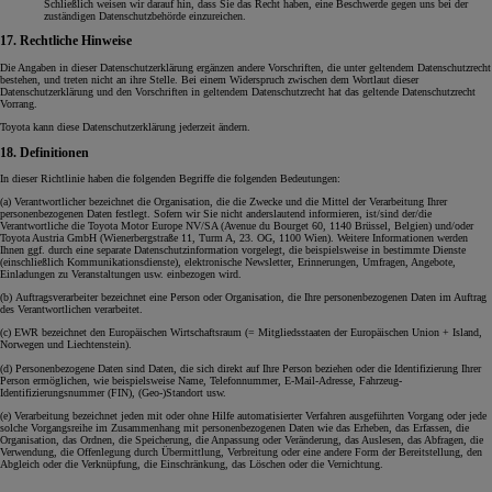
Schließlich weisen wir darauf hin, dass Sie das Recht haben, eine Beschwerde gegen uns bei der
zuständigen Datenschutzbehörde einzureichen.
17. Rechtliche Hinweise
Die Angaben in dieser Datenschutzerklärung ergänzen andere Vorschriften, die unter geltendem Datenschutzrecht
bestehen, und treten nicht an ihre Stelle. Bei einem Widerspruch zwischen dem Wortlaut dieser
Datenschutzerklärung und den Vorschriften in geltendem Datenschutzrecht hat das geltende Datenschutzrecht
Vorrang.
Toyota kann diese Datenschutzerklärung jederzeit ändern.
18. Definitionen
In dieser Richtlinie haben die folgenden Begriffe die folgenden Bedeutungen:
(a) Verantwortlicher bezeichnet die Organisation, die die Zwecke und die Mittel der Verarbeitung Ihrer
personenbezogenen Daten festlegt. Sofern wir Sie nicht anderslautend informieren, ist/sind der/die
Verantwortliche die Toyota Motor Europe NV/SA (Avenue du Bourget 60, 1140 Brüssel, Belgien) und/oder
Toyota Austria GmbH (Wienerbergstraße 11, Turm A, 23. OG, 1100 Wien). Weitere Informationen werden
Ihnen ggf. durch eine separate Datenschutzinformation vorgelegt, die beispielsweise in bestimmte Dienste
(einschließlich Kommunikationsdienste), elektronische Newsletter, Erinnerungen, Umfragen, Angebote,
Einladungen zu Veranstaltungen usw. einbezogen wird.
(b) Auftragsverarbeiter bezeichnet eine Person oder Organisation, die Ihre personenbezogenen Daten im Auftrag
des Verantwortlichen verarbeitet.
(c) EWR bezeichnet den Europäischen Wirtschaftsraum (= Mitgliedsstaaten der Europäischen Union + Island,
Norwegen und Liechtenstein).
(d) Personenbezogene Daten sind Daten, die sich direkt auf Ihre Person beziehen oder die Identifizierung Ihrer
Person ermöglichen, wie beispielsweise Name, Telefonnummer, E-Mail-Adresse, Fahrzeug-
Identifizierungsnummer (FIN), (Geo-)Standort usw.
(e) Verarbeitung bezeichnet jeden mit oder ohne Hilfe automatisierter Verfahren ausgeführten Vorgang oder jede
solche Vorgangsreihe im Zusammenhang mit personenbezogenen Daten wie das Erheben, das Erfassen, die
Organisation, das Ordnen, die Speicherung, die Anpassung oder Veränderung, das Auslesen, das Abfragen, die
Verwendung, die Offenlegung durch Übermittlung, Verbreitung oder eine andere Form der Bereitstellung, den
Abgleich oder die Verknüpfung, die Einschränkung, das Löschen oder die Vernichtung.