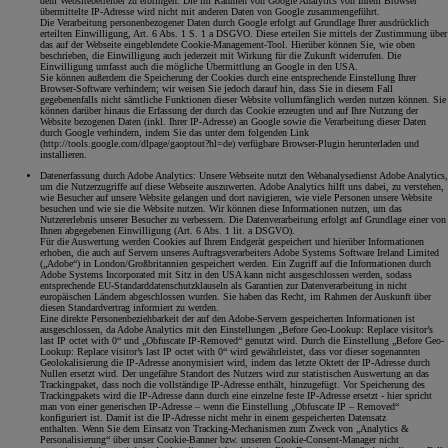
dem Websitebetreiber zu erbringen. Die im Rahmen von Google Analytics von Ihrem Browser
übermittelte IP-Adresse wird nicht mit anderen Daten von Google zusammengeführt.
Die Verarbeitung personenbezogener Daten durch Google erfolgt auf Grundlage Ihrer ausdrücklich
erteilten Einwilligung, Art. 6 Abs. 1 S. 1 a DSGVO. Diese erteilen Sie mittels der Zustimmung über
das auf der Webseite eingeblendete Cookie-Management-Tool. Hierüber können Sie, wie oben
beschrieben, die Einwilligung auch jederzeit mit Wirkung für die Zukunft widerrufen. Die
Einwilligung umfasst auch die mögliche Übermittlung an Google in den USA.
Sie können außerdem die Speicherung der Cookies durch eine entsprechende Einstellung Ihrer
Browser-Software verhindern; wir weisen Sie jedoch darauf hin, dass Sie in diesem Fall
gegebenenfalls nicht sämtliche Funktionen dieser Website vollumfänglich werden nutzen können. Sie
können darüber hinaus die Erfassung der durch das Cookie erzeugten und auf Ihre Nutzung der
Website bezogenen Daten (inkl. Ihrer IP-Adresse) an Google sowie die Verarbeitung dieser Daten
durch Google verhindern, indem Sie das unter dem folgenden Link
(http://tools.google.com/dlpage/gaoptout?hl=de) verfügbare Browser-Plugin herunterladen und
installieren.
Datenerfassung durch Adobe Analytics: Unsere Webseite nutzt den Webanalysedienst Adobe Analytics,
um die Nutzerzugriffe auf diese Webseite auszuwerten. Adobe Analytics hilft uns dabei, zu verstehen,
wie Besucher auf unsere Website gelangen und dort navigieren, wie viele Personen unsere Website
besuchen und wie sie die Website nutzen. Wir können diese Informationen nutzen, um das
Nutzererlebnis unserer Besucher zu verbessern. Die Datenverarbeitung erfolgt auf Grundlage einer von
Ihnen abgegebenen Einwilligung (Art. 6 Abs. 1 lit. a DSGVO).
Für die Auswertung werden Cookies auf Ihrem Endgerät gespeichert und hierüber Informationen
erhoben, die auch auf Servern unseres Auftragsverarbeiters Adobe Systems Software Ireland Limited
(„Adobe“) in London/Großbritannien gespeichert werden. Ein Zugriff auf die Informationen durch
Adobe Systems Incorporated mit Sitz in den USA kann nicht ausgeschlossen werden, sodass
entsprechende EU-Standarddatenschutzklauseln als Garantien zur Datenverarbeitung in nicht
europäischen Ländern abgeschlossen wurden. Sie haben das Recht, im Rahmen der Auskunft über
diesen Standardvertrag informiert zu werden.
Eine direkte Personenbeziehbarkeit der auf den Adobe-Servern gespeicherten Informationen ist
ausgeschlossen, da Adobe Analytics mit den Einstellungen „Before Geo-Lookup: Replace visitor’s
last IP octet with 0“ und „Obfuscate IP-Removed“ genutzt wird. Durch die Einstellung „Before Geo-
Lookup: Replace visitor’s last IP octet with 0“ wird gewährleistet, dass vor dieser sogenannten
Geolokalisierung die IP-Adresse anonymisiert wird, indem das letzte Oktett der IP-Adresse durch
Nullen ersetzt wird. Der ungefähre Standort des Nutzers wird zur statistischen Auswertung an das
Trackingpaket, dass noch die vollständige IP-Adresse enthält, hinzugefügt. Vor Speicherung des
Trackingpakets wird die IP-Adresse dann durch eine einzelne feste IP-Adresse ersetzt - hier spricht
man von einer generischen IP-Adresse – wenn die Einstellung „Obfuscate IP – Removed“
konfiguriert ist. Damit ist die IP-Adresse nicht mehr in einem gespeicherten Datensatz
enthalten. Wenn Sie dem Einsatz von Tracking-Mechanismen zum Zweck von „Analytics &
Personalisierung“ über unser Cookie-Banner bzw. unseren Cookie-Consent-Manager nicht