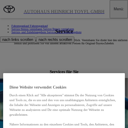
Zum Hauptinhalt wechseln
(Eingabetaste drücken)
Menü
:
AUTOHAUS HEINRICH TOYFL GMBH
Fahrzeugankauf
Fahrzeugankauf
Service-Termin vereinbaren
Service-Termin vereinbaren
Service
Service- und Zubehörangebote
Service- und Zubehörangebote
nach links scrollen
nach rechts scrollen
Alle Service- und Zubehörangebote von Toyota Toyfl auf einen Blick. Vereinbaren Sie direkt hier den nächsten
Termin und profitieren Sie von unseren attraktiven Preisen für Original-Toyota-Zubehör.
Services für Sie
Diese Website verwendet Cookies
Durch einen Klick auf "Alle akzeptieren" stimmst Du der Nutzung von Cookies
und Tools zu, die es uns und den von uns unabhängigen Anbietern ermöglichen,
die Inhalte der Webseite und Anzeigen zu personalisieren, Zugriffe auf unsere
Webseite zu analysieren und Dir eine optimale Nutzung der Webseite zu
gewährleisten.
Nähere Informationen zu den einzelnen Cookies und Tools, den Anbietern, den