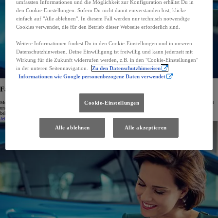
umfassten Informationen und die Möglichkeit zur Konfiguration erhältst Du in
den Cookie-Einstellungen. Sofern Du nicht damit einverstanden bist, klicke
einfach auf "Alle ablehnen". In diesem Fall werden nur technisch notwendige
Cookies verwendet, die für den Betrieb dieser Webseite erforderlich sind.
Weitere Informationen findest Du in den Cookie-Einstellungen und in unseren
Datenschutzhinweisen. Deine Einwilligung ist freiwillig und kann jederzeit mit
Wirkung für die Zukunft widerrufen werden, z.B. in den "Cookie-Einstellungen"
in der unteren Seitennavigation.
Zu den Datenschutzhinweisen
Informationen wie Google personenbezogene Daten verwendet
Fahrzeugankauf
Möchten Sie Ihr gebrauchtes Auto in Zahlung geben? Unser Autohaus ermittelt gerne den aktuellen Marktwert
Cookie-Einstellungen
und macht ein faires Angebot. Seriosität und Aufrichtigkeit gelte auch in diesem Fall. Denn dafür ist Toyota
bekannt. Melden Sie sich bei uns.
Jetzt prüfen
(Öffnet ein neues Fenster)
Alle ablehnen
Alle akzeptieren