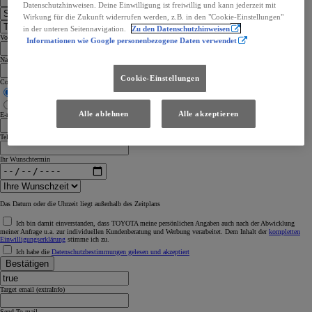
Datenschutzhinweisen. Deine Einwilligung ist freiwillig und kann jederzeit mit
Wirkung für die Zukunft widerrufen werden, z.B. in den "Cookie-Einstellungen"
in der unteren Seitennavigation.
Zu den Datenschutzhinweisen
Vorname
Informationen wie Google personenbezogene Daten verwendet
Nachname
Cookie-Einstellungen
Contact me by
Phone
Email
Alle ablehnen
Alle akzeptieren
E-mail Adresse
Telefon
Ihr Wunschtermin
Das Datum oder die Uhrzeit liegt außerhalb des Zeitplans
Ich bin damit einverstanden, dass TOYOTA meine persönlichen Angaben auch nach der Abwicklung
meiner Anfrage u.a. zur individuellen Kundenberatung und Werbung verarbeitet. Dem Inhalt der
kompletten
Einwilligungserklärung
stimme ich zu.
Ich habe die
Datenschutzbestimmungen gelesen und akzeptiert
Bestätigen
Target email (extraInfo)
Send To mail