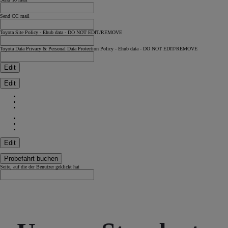
Send CC mail
Toyota Site Policy - Ehub data - DO NOT EDIT/REMOVE
Toyota Data Privacy & Personal Data Protection Policy - Ehub data - DO NOT EDIT/REMOVE
Edit
Edit
Edit
Probefahrt buchen
Seite, auf die der Benutzer geklickt hat