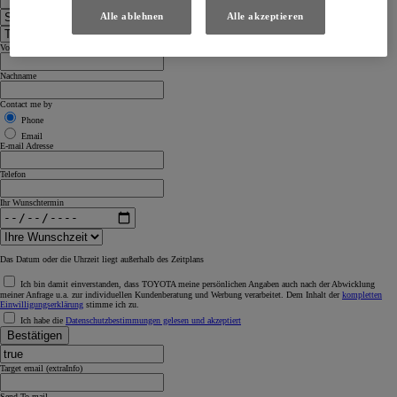
Alle ablehnen
Alle akzeptieren
Vorname
Nachname
Contact me by
Phone
Email
E-mail Adresse
Telefon
Ihr Wunschtermin
Das Datum oder die Uhrzeit liegt außerhalb des Zeitplans
Ich bin damit einverstanden, dass TOYOTA meine persönlichen Angaben auch nach der Abwicklung
meiner Anfrage u.a. zur individuellen Kundenberatung und Werbung verarbeitet. Dem Inhalt der
kompletten
Einwilligungserklärung
stimme ich zu.
Ich habe die
Datenschutzbestimmungen gelesen und akzeptiert
Bestätigen
Target email (extraInfo)
Send To mail