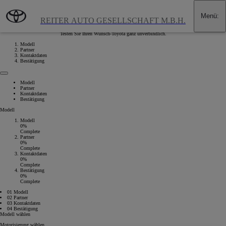
Zum Hauptinhalt wechseln
(Eingabetaste drücken)
Menü
:
Probefahrt vereinbaren
REITER AUTO GESELLSCHAFT M.B.H.
Testen Sie Ihren Wunsch-Toyota ganz unverbindlich.
Modell
Partner
Kontaktdaten
Bestätigung
Modell
Partner
Kontaktdaten
Bestätigung
Modell
Modell
0%
Complete
Partner
0%
Complete
Kontaktdaten
0%
Complete
Bestätigung
0%
Complete
01 Modell
02 Partner
03 Kontaktdaten
04 Bestätigung
Modell wählen
Motorisierung wählen