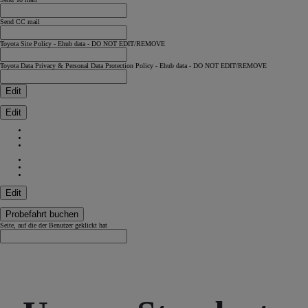
Send CC mail
Toyota Site Policy - Ehub data - DO NOT EDIT/REMOVE
Toyota Data Privacy & Personal Data Protection Policy - Ehub data - DO NOT EDIT/REMOVE
Edit
Edit
Edit
Probefahrt buchen
Seite, auf die der Benutzer geklickt hat