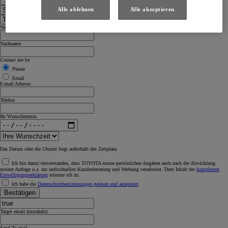
Alle ablehnen
Alle akzeptieren
Vorname
Nachname
Contact me by
Phone
Email
E-mail Adresse
Telefon
Ihr Wunschtermin
Das Datum oder die Uhrzeit liegt außerhalb des Zeitplans
Ich bin damit einverstanden, dass TOYOTA meine persönlichen Angaben auch nach der Abwicklung
meiner Anfrage u.a. zur individuellen Kundenberatung und Werbung verarbeitet. Dem Inhalt der
kompletten
Einwilligungserklärung
stimme ich zu.
Ich habe die
Datenschutzbestimmungen gelesen und akzeptiert
Bestätigen
Target email (extraInfo)
Send To mail