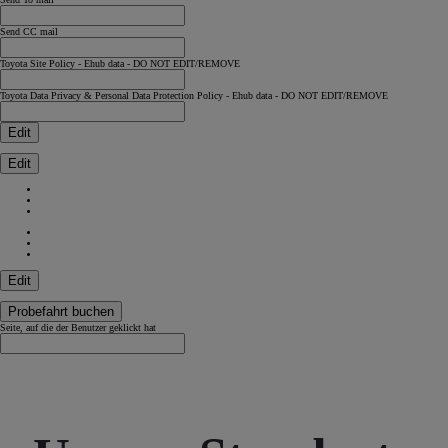
Send CC mail
Toyota Site Policy - Ehub data - DO NOT EDIT/REMOVE
Toyota Data Privacy & Personal Data Protection Policy - Ehub data - DO NOT EDIT/REMOVE
Edit
Edit
Edit
Probefahrt buchen
Seite, auf die der Benutzer geklickt hat