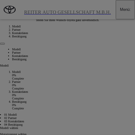
Zum Hauptinhalt wechseln
(Eingabetaste drücken)
Menü
:
Probefahrt vereinbaren
REITER AUTO GESELLSCHAFT M.B.H.
Testen Sie Ihren Wunsch-Toyota ganz unverbindlich.
Modell
Partner
Kontaktdaten
Bestätigung
Modell
Partner
Kontaktdaten
Bestätigung
Modell
Modell
0%
Complete
Partner
0%
Complete
Kontaktdaten
0%
Complete
Bestätigung
0%
Complete
01 Modell
02 Partner
03 Kontaktdaten
04 Bestätigung
Modell wählen
Motorisierung wählen