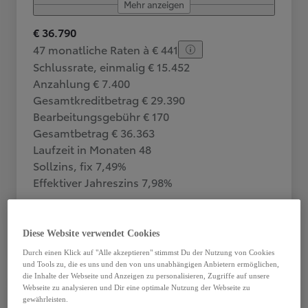
Mehr anzeigen
€ 36.790
47 monatliche Raten à € 441
Schlussrate, einmalig € 15.452
Anzahlung € 7.400
Gesamtkreditbetrag € 29.390
Bearbeitungsgebühr € 170
Gesamtbetrag € 36.363
Laufzeit in Monaten 48
Sollzins, fix 7,49%
Effektiver Jahreszins 7,98%
Fahrzeug wählen
Händler kontaktieren
Diese Website verwendet Cookies
Vergleich
Speichern
Durch einen Klick auf "Alle akzeptieren" stimmst Du der Nutzung von Cookies
und Tools zu, die es uns und den von uns unabhängigen Anbietern ermöglichen,
die Inhalte der Webseite und Anzeigen zu personalisieren, Zugriffe auf unsere
Webseite zu analysieren und Dir eine optimale Nutzung der Webseite zu
gewährleisten.