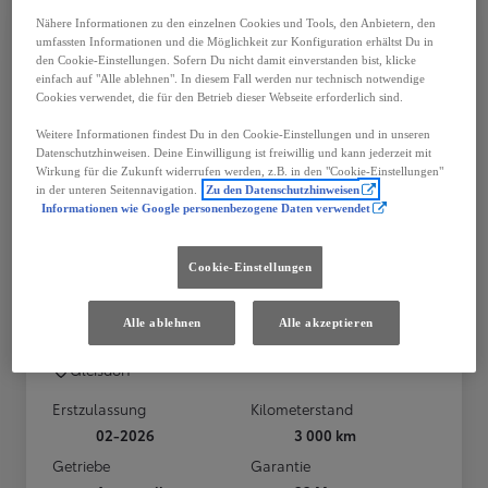
Nähere Informationen zu den einzelnen Cookies und Tools, den Anbietern, den
umfassten Informationen und die Möglichkeit zur Konfiguration erhältst Du in
den Cookie-Einstellungen. Sofern Du nicht damit einverstanden bist, klicke
einfach auf "Alle ablehnen". In diesem Fall werden nur technisch notwendige
Cookies verwendet, die für den Betrieb dieser Webseite erforderlich sind.
Weitere Informationen findest Du in den Cookie-Einstellungen und in unseren
Datenschutzhinweisen. Deine Einwilligung ist freiwillig und kann jederzeit mit
Wirkung für die Zukunft widerrufen werden, z.B. in den "Cookie-Einstellungen"
in der unteren Seitennavigation.
Zu den Datenschutzhinweisen
Informationen wie Google personenbezogene Daten verwendet
Cookie-Einstellungen
Toyota Proace Verso
Alle ablehnen
Alle akzeptieren
Proace Verso 2,2 Diesel Family L1 Aut. Navi/elektr. Schiebetür
Gleisdorf
Erstzulassung
Kilometerstand
02-2026
3 000 km
Getriebe
Garantie