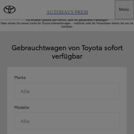
Zum Hauptinhalt wechseln
(Eingabetaste drücken)
Menü
:
Toyota - Geprüfte Gebrauchtwagen
AUTOHAUS PREM
Sie erwarten Qualität und Service, auch bei gebrauchten Fahrzeugen?
Dann nutzen Sie unsere Suche für Toyota Gebrauchtwagen – vielleicht steht Ihr Wunschauto bereits bei uns im
Autohaus.
Gebrauchtwagen von Toyota sofort
verfügbar
Marke
Alle
Modelle
Alle