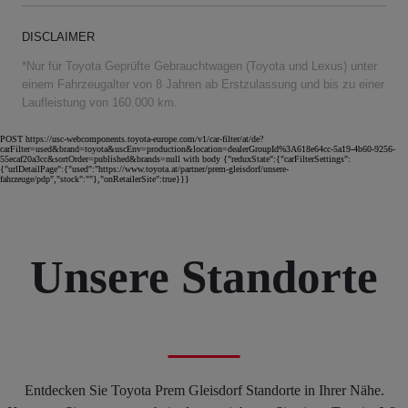
DISCLAIMER
*Nur für Toyota Geprüfte Gebrauchtwagen (Toyota und Lexus) unter
einem Fahrzeugalter von 8 Jahren ab Erstzulassung und bis zu einer
Laufleistung von 160.000 km.
POST https://usc-webcomponents.toyota-europe.com/v1/car-filter/at/de?
carFilter=used&brand=toyota&uscEnv=production&location=dealerGroupId%3A618e64cc-5a19-4b60-9256-
55ecaf20a3cc&sortOrder=published&brands=null with body {"reduxState":{"carFilterSettings":
{"urlDetailPage":{"used":"https://www.toyota.at/partner/prem-gleisdorf/unsere-
fahrzeuge/pdp","stock":""},"onRetailerSite":true}}}
Unsere Standorte
Entdecken Sie Toyota Prem Gleisdorf Standorte in Ihrer Nähe.