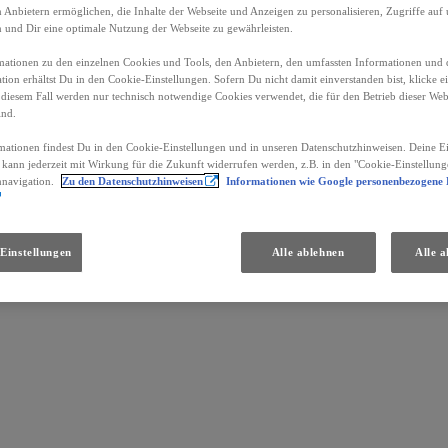
Anbietern ermöglichen, die Inhalte der Webseite und Anzeigen zu personalisieren, Zugriffe auf 
n und Dir eine optimale Nutzung der Webseite zu gewährleisten.
ationen zu den einzelnen Cookies und Tools, den Anbietern, den umfassten Informationen und 
tion erhältst Du in den Cookie-Einstellungen. Sofern Du nicht damit einverstanden bist, klicke e
 diesem Fall werden nur technisch notwendige Cookies verwendet, die für den Betrieb dieser Web
ind.
mationen findest Du in den Cookie-Einstellungen und in unseren Datenschutzhinweisen. Deine Ei
d kann jederzeit mit Wirkung für die Zukunft widerrufen werden, z.B. in den "Cookie-Einstellung
nnavigation.
Zu den Datenschutzhinweisen
Informationen wie Google personenbezogene
Einstellungen
Alle ablehnen
Alle a