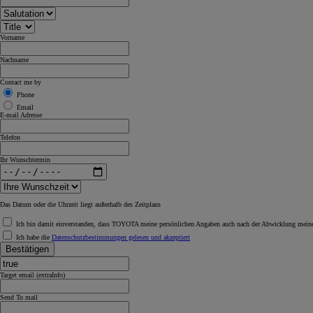
Vorname
Nachname
Contact me by
Phone
Email
E-mail Adresse
Telefon
Ihr Wunschtermin
Das Datum oder die Uhrzeit liegt außerhalb des Zeitplans
Ich bin damit einverstanden, dass TOYOTA meine persönlichen Angaben auch nach der Abwicklung meiner
Ich habe die
Datenschutzbestimmungen gelesen und akzeptiert
Bestätigen
Target email (extraInfo)
Send To mail