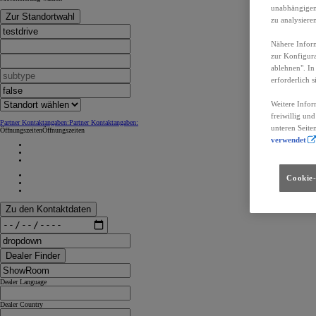
unabhängigen 
Zur Standortwahl
zu analysiere
Nähere Inform
zur Konfigura
ablehnen". In
erforderlich s
Weitere Infor
freiwillig un
Partner Kontaktangaben:
Partner Kontaktangaben:
unteren Seite
Öffnungszeiten
Öffnungszeiten
verwendet
Cookie-
Zu den Kontaktdaten
Dealer Finder
Dealer Language
Dealer Country