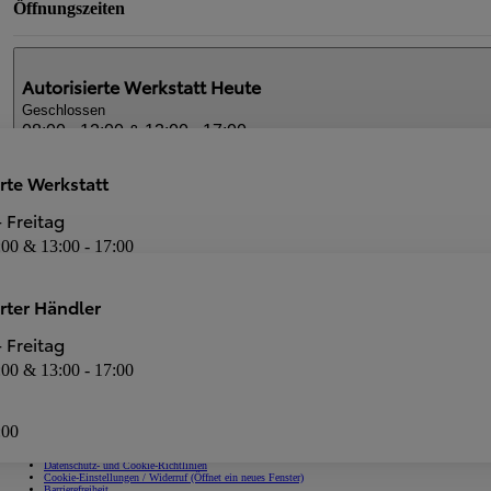
Öffnungszeiten
Autorisierte Werkstatt
Heute
Geschlossen
08:00 - 12:00 & 13:00 - 17:00
rte Werkstatt
Autorisierter Händler
Heute
 Freitag
Geschlossen
:00 & 13:00 - 17:00
08:00 - 12:00 & 13:00 - 17:00
Dienstleistungen
erter Händler
Neuwagen-Verkauf
Autorisierte Werkstatt
 Freitag
:00 & 13:00 - 17:00
:00
Impressum
Datenschutz- und Cookie-Richtlinien
Cookie-Einstellungen / Widerruf
(Öffnet ein neues Fenster)
Barrierefreiheit