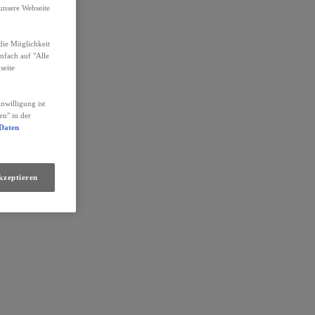
unsere Webseite
die Möglichkeit
infach auf "Alle
seite
nwilligung ist
en" in der
 Daten
kzeptieren