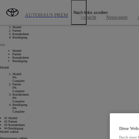
Zum Hauptinhalt wechseln
(Eingabetaste drücken)
Nach links scrollen
AUTOHAUS PREM
Übersicht
Neuwagen
Modell
Partner
Kontaktdaten
Bestätigung
Modell
Partner
Kontaktdaten
Bestätigung
Modell
Modell
0%
Complete
Partner
0%
Complete
Kontaktdaten
0%
Complete
Bestätigung
0%
Complete
01 Modell
02 Partner
03 Kontaktdaten
Diese Web
04 Bestätigung
Modell wählen
Durch einen K
Motorisierung wählen