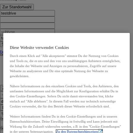
Zur Standortwahl
Diese Website verwendet Cookies
Partner Kontaktangaben:
Partner Kontaktangaben:
Öffnungszeiten
Öffnungszeiten
Durch einen Klick auf "Alle akzeptieren" stimmst Du der Nutzung von Cookies
und Tools zu, die es uns und den von uns unabhängigen Anbietern ermöglichen,
die Inhalte der Webseite und Anzeigen zu personalisieren, Zugriffe auf unsere
Webseite zu analysieren und Dir eine optimale Nutzung der Webseite zu
gewährleisten.
Nähere Informationen zu den einzelnen Cookies und Tools, den Anbietern, den
Zu den Kontaktdaten
umfassten Informationen und die Möglichkeit zur Konfiguration erhältst Du in
den Cookie-Einstellungen. Sofern Du nicht damit einverstanden bist, klicke
einfach auf "Alle ablehnen". In diesem Fall werden nur technisch notwendige
Cookies verwendet, die für den Betrieb dieser Webseite erforderlich sind.
Dealer Finder
Weitere Informationen findest Du in den Cookie-Einstellungen und in unseren
Dealer Language
Datenschutzhinweisen. Deine Einwilligung ist freiwillig und kann jederzeit mit
Wirkung für die Zukunft widerrufen werden, z.B. in den "Cookie-Einstellungen"
Dealer Country
in der unteren Seitennavigation.
Zu den Datenschutzhinweisen