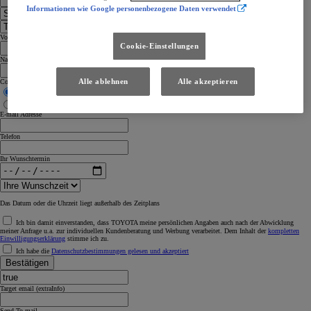
Informationen wie Google personenbezogene Daten verwendet
Vorname
Cookie-Einstellungen
Nachname
Alle ablehnen
Alle akzeptieren
Contact me by
Phone
Email
E-mail Adresse
Telefon
Ihr Wunschtermin
Das Datum oder die Uhrzeit liegt außerhalb des Zeitplans
Ich bin damit einverstanden, dass TOYOTA meine persönlichen Angaben auch nach der Abwicklung
meiner Anfrage u.a. zur individuellen Kundenberatung und Werbung verarbeitet. Dem Inhalt der
kompletten
Einwilligungserklärung
stimme ich zu.
Ich habe die
Datenschutzbestimmungen gelesen und akzeptiert
Bestätigen
Target email (extraInfo)
Send To mail