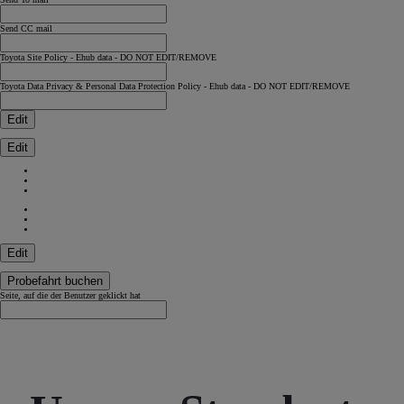
Send CC mail
Toyota Site Policy - Ehub data - DO NOT EDIT/REMOVE
Toyota Data Privacy & Personal Data Protection Policy - Ehub data - DO NOT EDIT/REMOVE
Edit
Edit
Edit
Probefahrt buchen
Seite, auf die der Benutzer geklickt hat