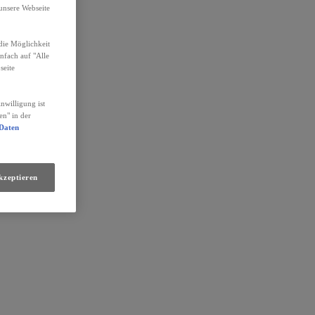
unsere Webseite
die Möglichkeit
infach auf "Alle
seite
nwilligung ist
en" in der
 Daten
kzeptieren