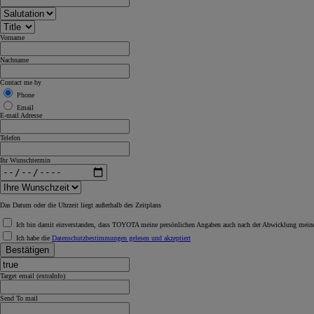
Vorname
Nachname
Contact me by
Phone
Email
E-mail Adresse
Telefon
Ihr Wunschtermin
Das Datum oder die Uhrzeit liegt außerhalb des Zeitplans
Ich bin damit einverstanden, dass TOYOTA meine persönlichen Angaben auch nach der Abwicklung meiner
Ich habe die
Datenschutzbestimmungen gelesen und akzeptiert
Bestätigen
Target email (extraInfo)
Send To mail