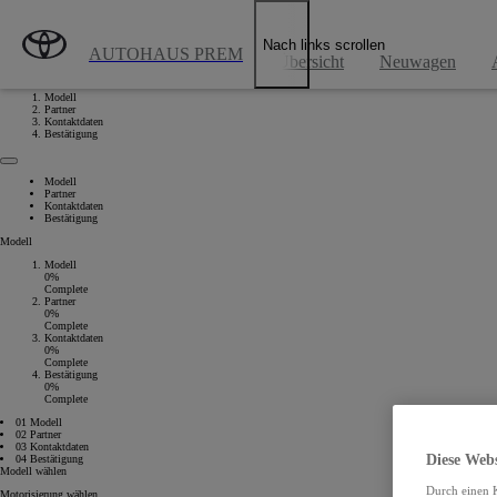
Zum Hauptinhalt wechseln
(Eingabetaste drücken)
Nach links scrollen
AUTOHAUS PREM
Übersicht
Neuwagen
Modell
Partner
Kontaktdaten
Bestätigung
Modell
Partner
Kontaktdaten
Bestätigung
Modell
Modell
0%
Complete
Partner
0%
Complete
Kontaktdaten
0%
Complete
Bestätigung
0%
Complete
01 Modell
02 Partner
03 Kontaktdaten
Diese Web
04 Bestätigung
Modell wählen
Durch einen K
Motorisierung wählen