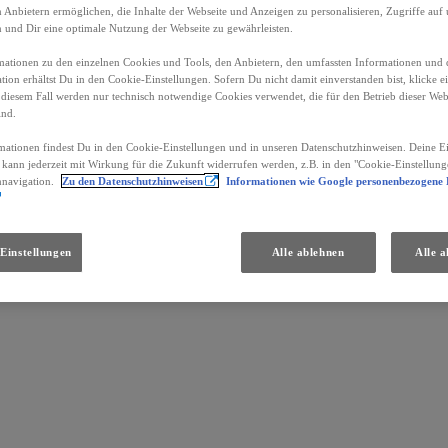
Anbietern ermöglichen, die Inhalte der Webseite und Anzeigen zu personalisieren, Zugriffe auf 
n und Dir eine optimale Nutzung der Webseite zu gewährleisten.
ationen zu den einzelnen Cookies und Tools, den Anbietern, den umfassten Informationen und 
tion erhältst Du in den Cookie-Einstellungen. Sofern Du nicht damit einverstanden bist, klicke e
 diesem Fall werden nur technisch notwendige Cookies verwendet, die für den Betrieb dieser Web
ind.
mationen findest Du in den Cookie-Einstellungen und in unseren Datenschutzhinweisen. Deine Ei
d kann jederzeit mit Wirkung für die Zukunft widerrufen werden, z.B. in den "Cookie-Einstellung
nnavigation.
Zu den Datenschutzhinweisen
Informationen wie Google personenbezogene
Einstellungen
Alle ablehnen
Alle a