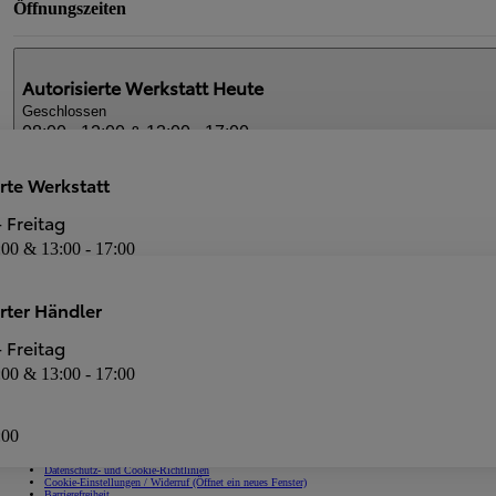
Öffnungszeiten
Autorisierte Werkstatt
Heute
Geschlossen
08:00 - 12:00 & 13:00 - 17:00
rte Werkstatt
Autorisierter Händler
Heute
 Freitag
Geschlossen
:00 & 13:00 - 17:00
08:00 - 12:00 & 13:00 - 17:00
Dienstleistungen
erter Händler
Neuwagen-Verkauf
Autorisierte Werkstatt
 Freitag
:00 & 13:00 - 17:00
:00
Impressum
Datenschutz- und Cookie-Richtlinien
Cookie-Einstellungen / Widerruf
(Öffnet ein neues Fenster)
Barrierefreiheit