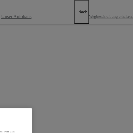
Nach rechts scrollen
Unser Autohaus
Wegbeschreibung erhalten
:
den von uns