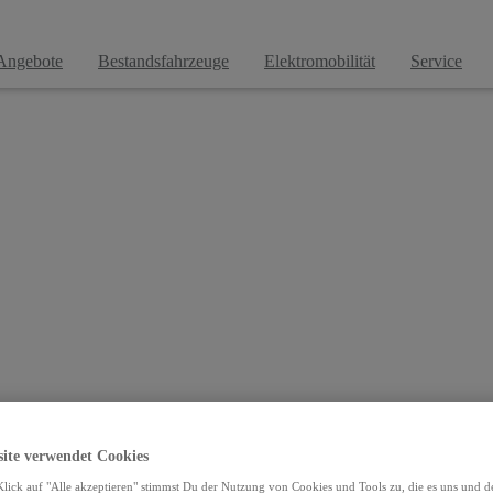
Probefahrt vereinbaren
Angebote
Bestandsfahrzeuge
Elektromobilität
Service
Testen Sie Ihren Wunsch-Toyota ganz unverbindlich.
site verwendet Cookies
lick auf "Alle akzeptieren" stimmst Du der Nutzung von Cookies und Tools zu, die es uns und 