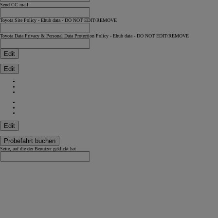
Send CC mail
Toyota Site Policy - Ehub data - DO NOT EDIT/REMOVE
Toyota Data Privacy & Personal Data Protection Policy - Ehub data - DO NOT EDIT/REMOVE
Edit
Edit
Edit
Probefahrt buchen
Seite, auf die der Benutzer geklickt hat