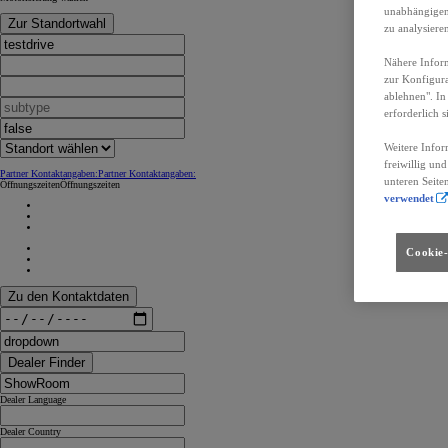
unabhängigen 
Zur Standortwahl
zu analysiere
Nähere Inform
zur Konfigura
ablehnen". In
erforderlich s
Weitere Infor
freiwillig un
Partner Kontaktangaben:
Partner Kontaktangaben:
unteren Seite
Öffnungszeiten
Öffnungszeiten
verwendet
Cookie-
Zu den Kontaktdaten
Dealer Finder
Dealer Language
Dealer Country