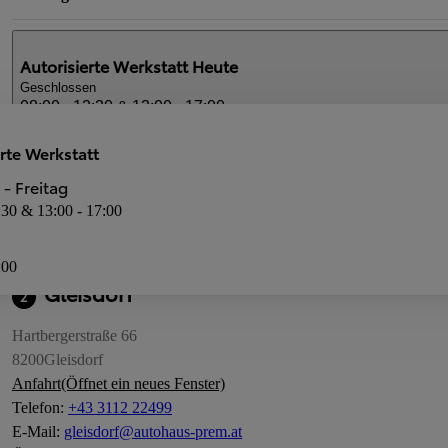
Autorisierte Werkstatt
Heute
Geschlossen
08:00 - 12:30 & 13:00 - 17:00
Dienstleistungen
rte Werkstatt
Autorisierte Werkstatt
- Freitag
:30 & 13:00 - 17:00
:00
Gleisdorf
2
Hartbergerstraße 66
8200
Gleisdorf
Anfahrt
(Öffnet ein neues Fenster)
Telefon
:
+43 3112 22499
E-Mail
:
gleisdorf@autohaus-prem.at