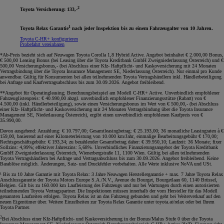
2
Toyota Versicherung: 133,-
1
Toyota Relax Garantie
nach jeder Inspektion bis zu einem Fahrzeugalter von 10 Jahren.
Toyota C-HR+ konfigurieren
Probefahrt vereinbaren
*Ab-Preis bezieht sich auf Neuwagen Toyota Corolla 1,8 Hybrid Active. Angebot beinhaltet € 2.000,00 Bonus,
€ 500,00 Leasing Bonus (bei Leasing über die Toyota Kreditbank GmbH Zweigniederlassung Österreich) und €
500,00 Versicherungsbonus,- (bei Abschluss einer Kfz- Haftpflicht- und Kaskoversicherung mit 24 Monaten
Vertragsbindung über die Toyota Insurance Management SE, Niederlassung Österreich). Nur einmal pro Kunde
anwendbar. Gültig für Konsumenten bei allen teilnehmenden Toyota Vertragshändlern inkl. Händlerbeteiligung
bei Anfrage und Kaufvertragsabschluss bis zum 30.09.2026. Angebot freibleibend
.
**Angebot für Operatingleasing; Berechnungsbeispiel am Modell C-HR+ Active. Unverbindlich empfohlener
Fahrzeuglistenpreis: € 40.990,00 abzgl. unverbindlich empfohlener Finanzierungsstütze (Rabatt) von €
4.500,00 (inkl. Händlerbeteiligung), sowie einen Versicherungsbonus im Wert von € 500,00,- (bei Abschluss
einer Kfz- Haftpflicht- und Kaskoversicherung mit 24 Monaten Vertragsbindung über die Toyota Insurance
Management SE, Niederlassung Österreich), ergibt einen unverbindlich empfohlenen Kaufpreis von €
35.990,00.
Davon ausgehend: Anzahlung: € 10.797,00; Gesamtleasingbetrag: € 25.193,00; 36 monatliche Leasingraten à €
159,00, basierend auf einer Kilometerleistung von 10.000 km/Jahr, einmalige Bearbeitungsgebühr € 170,00;
Rechtsgeschäftsgebühr: € 193,34; zu bezahlender Gesamtbetrag daher: € 39.950,10; Laufzeit: 36 Monate; fixer
Sollzins: 4,99%; effektiver Jahreszins: 5,68%. Unverbindliches Finanzierungsangebot der Toyota Kreditbank
GmbH Zweigniederlassung Österreich, Wienerbergstraße 11, 1100 Wien. Gültig bei allen teilnehmenden
Toyota Vertragshändlern bei Anfrage und Vertragsabschluss bis zum 30.09.2026. Angebot freibleibend. Keine
Barablöse möglich. Änderungen, Satz- und Druckfehler vorbehalten. Alle Werte inklusive NoVA und USt
.
¹ Bis zu 10 Jahre Garantie mit Toyota Relax: 3 Jahre Neuwagen Herstellergarantie + max. 7 Jahre Toyota Relax
Anschlussgarantie der Toyota Motors Europe S.A./N.V., Avenue du Bourget, Bourgetlaan 60, 1140 Brüssel,
Belgien. Gilt bis zu 160.000 km Laufleistung des Fahrzeugs und nur bei Wartungen durch einen autorisierten
teilnehmenden Toyota Vertragspartner. Die Inspektionen müssen innerhalb der vom Hersteller für das Modell
genannten Laufzeiten erfolgen. Toyota Relax ist an das Fahrzeug gebunden und geht bei Weiterverkauf auf den
neuen Eigentümer über. Weitere Einzelheiten zur Toyota Relax Garantie unter toyota.at/relax oder bei Ihrem
Toyota Partner.
2
Bei Abschluss einer Kfz-Haftpflicht- und Kaskoversicherung in der Bonus/Malus Stufe 0 über die Toyota