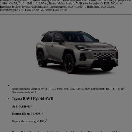
Insurance Management SE, Niederlassung Österreich Berechnungsbeispiel: C-HR+ Active 2WD, Eigengewicht
1.810; KW 53, 01.01.1966, 1010 Wien, Bonus/Malus Stufe 0, Vollkasko Selbstbehalt EUR 500,-- bei
Reparatur in Ihrer Toyota Fachwerkstätte, Listenneupreis EUR 40.990,--, Haftpflicht EUR 28,98,
motorbezogene VSt. EUR 22,30, Vollkasko EUR 82,00.
Normverbrauch kombiniert: 4,9 – 5,7 l/100 km, CO2-Emissionen kombiniert: 105 - 116 g/km.
Gemessen nach WLTP.
Toyota RAV4 Hybrid AWD
ab € 44.690,00*
Bonus: Bis zu € 3.000,-*
2
Toyota Versicherung: € 182,-
1