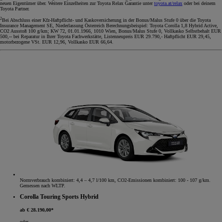
neuen Eigentümer über. Weitere Einzelheiten zur Toyota Relax Garantie unter
toyota.at/relax
oder bei deinem
Toyota Partner.
2
Bei Abschluss einer Kfz-Haftpflicht- und Kaskoversicherung in der Bonus/Malus Stufe 0 über die Toyota
Insurance Management SE, Niederlassung Österreich Berechnungsbeispiel: Toyota Corolla 1,8 Hybrid Active,
CO2 Ausstoß 100 g/km; KW 72, 01.01.1966, 1010 Wien, Bonus/Malus Stufe 0, Vollkasko Selbstbehalt EUR
500,-- bei Reparatur in Ihrer Toyota Fachwerkstätte, Listenneupreis EUR 29.790,- Haftpflicht EUR 29,45,
motorbezogene VSt. EUR 12,96, Vollkasko EUR 66,64.
Normverbrauch kombiniert: 4,4 – 4,7 l/100 km, CO2-Emissionen kombiniert: 100 - 107 g/km.
Gemessen nach WLTP.
Corolla Touring Sports Hybrid
ab € 28.190,00*
oder