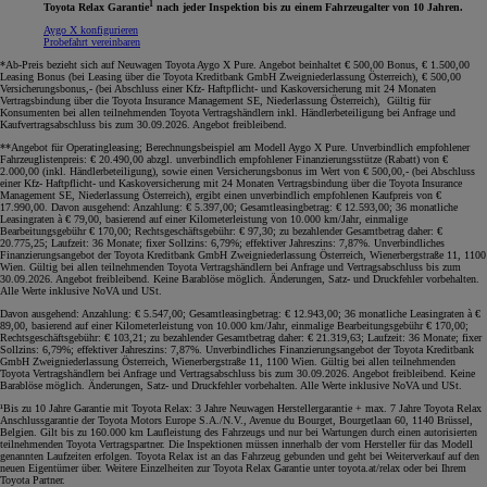
1
Toyota Relax Garantie
nach jeder Inspektion bis zu einem Fahrzeugalter von 10 Jahren.
Aygo X konfigurieren
Probefahrt vereinbaren
*Ab-Preis bezieht sich auf Neuwagen Toyota Aygo X Pure. Angebot beinhaltet € 500,00 Bonus, € 1.500,00
Leasing Bonus (bei Leasing über die Toyota Kreditbank GmbH Zweigniederlassung Österreich), € 500,00
Versicherungsbonus,- (bei Abschluss einer Kfz- Haftpflicht- und Kaskoversicherung mit 24 Monaten
Vertragsbindung über die Toyota Insurance Management SE, Niederlassung Österreich), Gültig für
Konsumenten bei allen teilnehmenden Toyota Vertragshändlern inkl. Händlerbeteiligung bei Anfrage und
Kaufvertragsabschluss bis zum 30.09.2026. Angebot freibleibend.
**Angebot für Operatingleasing; Berechnungsbeispiel am Modell Aygo X Pure. Unverbindlich empfohlener
Fahrzeuglistenpreis: € 20.490,00 abzgl. unverbindlich empfohlener Finanzierungsstütze (Rabatt) von €
2.000,00 (inkl. Händlerbeteiligung), sowie einen Versicherungsbonus im Wert von € 500,00,- (bei Abschluss
einer Kfz- Haftpflicht- und Kaskoversicherung mit 24 Monaten Vertragsbindung über die Toyota Insurance
Management SE, Niederlassung Österreich), ergibt einen unverbindlich empfohlenen Kaufpreis von €
17.990,00. Davon ausgehend: Anzahlung: € 5.397,00; Gesamtleasingbetrag: € 12.593,00; 36 monatliche
Leasingraten à € 79,00, basierend auf einer Kilometerleistung von 10.000 km/Jahr, einmalige
Bearbeitungsgebühr € 170,00; Rechtsgeschäftsgebühr: € 97,30; zu bezahlender Gesamtbetrag daher: €
20.775,25; Laufzeit: 36 Monate; fixer Sollzins: 6,79%; effektiver Jahreszins: 7,87%. Unverbindliches
Finanzierungsangebot der Toyota Kreditbank GmbH Zweigniederlassung Österreich, Wienerbergstraße 11, 1100
Wien. Gültig bei allen teilnehmenden Toyota Vertragshändlern bei Anfrage und Vertragsabschluss bis zum
30.09.2026. Angebot freibleibend. Keine Barablöse möglich. Änderungen, Satz- und Druckfehler vorbehalten.
Alle Werte inklusive NoVA und USt.
Davon ausgehend: Anzahlung: € 5.547,00; Gesamtleasingbetrag: € 12.943,00; 36 monatliche Leasingraten à €
89,00, basierend auf einer Kilometerleistung von 10.000 km/Jahr, einmalige Bearbeitungsgebühr € 170,00;
Rechtsgeschäftsgebühr: € 103,21; zu bezahlender Gesamtbetrag daher: € 21.319,63; Laufzeit: 36 Monate; fixer
Sollzins: 6,79%; effektiver Jahreszins: 7,87%. Unverbindliches Finanzierungsangebot der Toyota Kreditbank
GmbH Zweigniederlassung Österreich, Wienerbergstraße 11, 1100 Wien. Gültig bei allen teilnehmenden
Toyota Vertragshändlern bei Anfrage und Vertragsabschluss bis zum 30.09.2026. Angebot freibleibend. Keine
Barablöse möglich. Änderungen, Satz- und Druckfehler vorbehalten. Alle Werte inklusive NoVA und USt.
¹Bis zu 10 Jahre Garantie mit Toyota Relax: 3 Jahre Neuwagen Herstellergarantie + max. 7 Jahre Toyota Relax
Anschlussgarantie der Toyota Motors Europe S.A./N.V., Avenue du Bourget, Bourgetlaan 60, 1140 Brüssel,
Belgien. Gilt bis zu 160.000 km Laufleistung des Fahrzeugs und nur bei Wartungen durch einen autorisierten
teilnehmenden Toyota Vertragspartner. Die Inspektionen müssen innerhalb der vom Hersteller für das Modell
genannten Laufzeiten erfolgen. Toyota Relax ist an das Fahrzeug gebunden und geht bei Weiterverkauf auf den
neuen Eigentümer über. Weitere Einzelheiten zur Toyota Relax Garantie unter toyota.at/relax oder bei Ihrem
Toyota Partner.