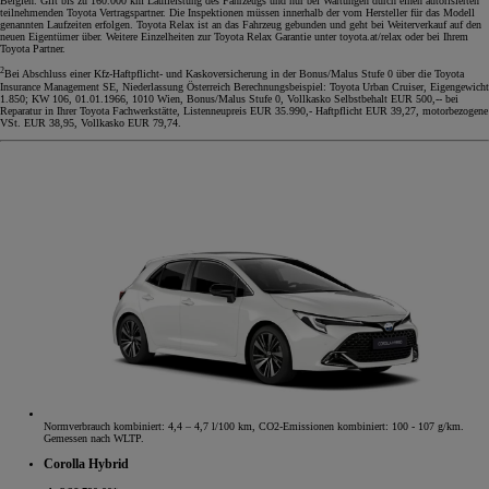
Belgien. Gilt bis zu 160.000 km Laufleistung des Fahrzeugs und nur bei Wartungen durch einen autorisierten
teilnehmenden Toyota Vertragspartner. Die Inspektionen müssen innerhalb der vom Hersteller für das Modell
genannten Laufzeiten erfolgen. Toyota Relax ist an das Fahrzeug gebunden und geht bei Weiterverkauf auf den
neuen Eigentümer über. Weitere Einzelheiten zur Toyota Relax Garantie unter toyota.at/relax oder bei Ihrem
Toyota Partner.
2
Bei Abschluss einer Kfz-Haftpflicht- und Kaskoversicherung in der Bonus/Malus Stufe 0 über die Toyota
Insurance Management SE, Niederlassung Österreich Berechnungsbeispiel: Toyota Urban Cruiser, Eigengewicht
1.850; KW 106, 01.01.1966, 1010 Wien, Bonus/Malus Stufe 0, Vollkasko Selbstbehalt EUR 500,-- bei
Reparatur in Ihrer Toyota Fachwerkstätte, Listenneupreis EUR 35.990,- Haftpflicht EUR 39,27, motorbezogene
VSt. EUR 38,95, Vollkasko EUR 79,74.
Normverbrauch kombiniert: 4,4 – 4,7 l/100 km, CO2-Emissionen kombiniert: 100 - 107 g/km.
Gemessen nach WLTP.
Corolla Hybrid