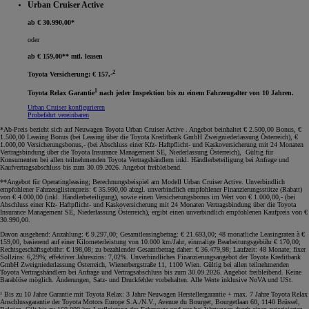
Urban Cruiser Active
ab € 30.990,00*
oder
ab € 159,00** mtl. leasen
2
Toyota Versicherung: € 157,-
1
Toyota Relax Garantie
nach jeder Inspektion bis zu einem Fahrzeugalter von 10 Jahren.
Urban Cruiser konfigurieren
Probefahrt vereinbaren
*Ab-Preis bezieht sich auf Neuwagen Toyota Urban Cruiser Active . Angebot beinhaltet € 2.500,00 Bonus, €
1.500,00 Leasing Bonus (bei Leasing über die Toyota Kreditbank GmbH Zweigniederlassung Österreich), €
1.000,00 Versicherungsbonus,- (bei Abschluss einer Kfz- Haftpflicht- und Kaskoversicherung mit 24 Monaten
Vertragsbindung über die Toyota Insurance Management SE, Niederlassung Österreich), Gültig für
Konsumenten bei allen teilnehmenden Toyota Vertragshändlern inkl. Händlerbeteiligung bei Anfrage und
Kaufvertragsabschluss bis zum 30.09.2026. Angebot freibleibend
.
**Angebot für Operatingleasing; Berechnungsbeispiel am Modell Urban Cruiser Active. Unverbindlich
empfohlener Fahrzeuglistenpreis: € 35.990,00 abzgl. unverbindlich empfohlener Finanzierungsstütze (Rabatt)
von € 4.000,00 (inkl. Händlerbeteiligung), sowie einen Versicherungsbonus im Wert von € 1.000,00,- (bei
Abschluss einer Kfz- Haftpflicht- und Kaskoversicherung mit 24 Monaten Vertragsbindung über die Toyota
Insurance Management SE, Niederlassung Österreich), ergibt einen unverbindlich empfohlenen Kaufpreis von €
30.990,00.
Davon ausgehend: Anzahlung: € 9.297,00; Gesamtleasingbetrag: € 21.693,00; 48 monatliche Leasingraten à €
159,00, basierend auf einer Kilometerleistung von 10.000 km/Jahr, einmalige Bearbeitungsgebühr € 170,00;
Rechtsgeschäftsgebühr: € 198,08; zu bezahlender Gesamtbetrag daher: € 36.479,98; Laufzeit: 48 Monate; fixer
Sollzins: 6,29%; effektiver Jahreszins: 7,02%. Unverbindliches Finanzierungsangebot der Toyota Kreditbank
GmbH Zweigniederlassung Österreich, Wienerbergstraße 11, 1100 Wien. Gültig bei allen teilnehmenden
Toyota Vertragshändlern bei Anfrage und Vertragsabschluss bis zum 30.09.2026. Angebot freibleibend. Keine
Barablöse möglich. Änderungen, Satz- und Druckfehler vorbehalten. Alle Werte inklusive NoVA und USt
.
¹ Bis zu 10 Jahre Garantie mit Toyota Relax: 3 Jahre Neuwagen Herstellergarantie + max. 7 Jahre Toyota Relax
Anschlussgarantie der Toyota Motors Europe S.A./N.V., Avenue du Bourget, Bourgetlaan 60, 1140 Brüssel,