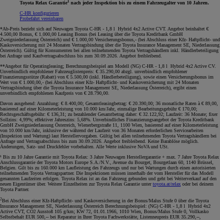
1
Toyota Relax Garantie
nach jeder Inspektion bis zu einem Fahrzeugalter von 10 Jahren.
C-HR konfigurieren
Probefahrt vereinbaren
*Ab-Preis bezieht sich auf Neuwagen Toyota C-HR - 1,8 l Hybrid 4x2 Active CVT. Angebot beinhaltet €
4.500,00 Bonus, € 1.000,00 Leasing Bonus (bei Leasing über die Toyota Kreditbank GmbH
Zweigniederlassung Österreich) und € 1.000,00 Versicherungsbonus,- (bei Abschluss einer Kfz- Haftpflicht- und
Kaskoversicherung mit 24 Monaten Vertragsbindung über die Toyota Insurance Management SE, Niederlassung
Österreich). Gültig für Konsumenten bei allen teilnehmenden Toyota Vertragshändlern inkl. Händlerbeteiligung
bei Anfrage und Kaufvertragsabschluss bis zum 30.09.2026. Angebot freibleibend
.
**Angebot für Operatingleasing; Berechnungsbeispiel am Modell (NG) C-HR - 1,8 l Hybrid 4x2 Active CV.
Unverbindlich empfohlener Fahrzeuglistenpreis: € 35.290,00 abzgl. unverbindlich empfohlener
Finanzierungsstütze (Rabatt) von € 5.500,00 (inkl. Händlerbeteiligung), sowie einen Versicherungsbonus im
Wert von € 1.000,00,- (bei Abschluss einer Kfz- Haftpflicht- und Kaskoversicherung mit 24 Monaten
Vertragsbindung über die Toyota Insurance Management SE, Niederlassung Österreich), ergibt einen
unverbindlich empfohlenen Kaufpreis von € 28.790,00.
Davon ausgehend: Anzahlung: € 8.400,00; Gesamtleasingbetrag: € 20.390,00; 36 monatliche Raten à € 89,00,
basierend auf einer Kilometerleistung von 10.000 km/Jahr, einmalige Bearbeitungsgebühr € 170,00;
Rechtsgeschäftsgebühr: € 136,31; zu bezahlender Gesamtbetrag daher: € 32.122,92; Laufzeit: 36 Monate; fixer
Sollzins: 4,99%; effektiver Jahreszins: 5,68%. Unverbindliches Finanzierungsangebot der Toyota Kreditbank
GmbH Zweigniederlassung Österreich, Wienerbergstraße 11, 1100 Wien, basierend auf einer Kilometerleistung
von 10.000 km/Jahr, inklusive der während der Laufzeit von 36 Monaten erforderlichen Servicearbeiten
(Inspektion und Wartung) laut Herstellervorgaben. Gültig bei allen teilnehmenden Toyota Vertragshändlern bei
Anfrage und Vertragsabschluss bis zum 30.09.2026. Angebot freibleibend. Keine Barablöse möglich.
Änderungen, Satz- und Druckfehler vorbehalten. Alle Werte inklusive NoVA und USt
.
¹ Bis zu 10 Jahre Garantie mit Toyota Relax: 3 Jahre Neuwagen Herstellergarantie + max. 7 Jahre Toyota Relax
Anschlussgarantie der Toyota Motors Europe S.A./N.V., Avenue du Bourget, Bourgetlaan 60, 1140 Brüssel,
Belgien. Gilt bis zu 160.000 km Laufleistung des Fahrzeugs und nur bei Wartungen durch einen autorisierten
teilnehmenden Toyota Vertragspartner. Die Inspektionen müssen innerhalb der vom Hersteller für das Modell
genannten Laufzeiten erfolgen. Toyota Relax ist an das Fahrzeug gebunden und geht bei Weiterverkauf auf den
neuen Eigentümer über. Weitere Einzelheiten zur Toyota Relax Garantie unter
toyota.at/relax
oder bei deinem
Toyota Partner.
2
Bei Abschluss einer Kfz-Haftpflicht- und Kaskoversicherung in der Bonus/Malus Stufe 0 über die Toyota
Insurance Management SE, Niederlassung Österreich Berechnungsbeispiel: (NG) C-HR - 1,8 l Hybrid 4x2
Active CVT, CO2 Ausstoß 105 g/km; KW 72, 01.01.1966, 1010 Wien, Bonus/Malus Stufe 0, Vollkasko
Selbstbehalt EUR 500,-- bei Reparatur in Ihrer Toyota Fachwerkstätte, Listenneupreis EUR 35.290,--,