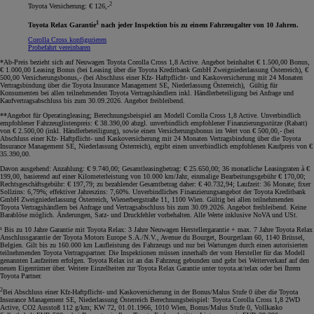
2
Toyota Versicherung: € 126,-
1
Toyota Relax Garantie
nach jeder Inspektion bis zu einem Fahrzeugalter von 10 Jahren.
Corolla Cross konfigurieren
Probefahrt vereinbaren
*Ab-Preis bezieht sich auf Neuwagen Toyota Corolla Cross 1,8 Active. Angebot beinhaltet € 1.500,00 Bonus,
€ 1.000,00 Leasing Bonus (bei Leasing über die Toyota Kreditbank GmbH Zweigniederlassung Österreich), €
500,00 Versicherungsbonus,- (bei Abschluss einer Kfz- Haftpflicht- und Kaskoversicherung mit 24 Monaten
Vertragsbindung über die Toyota Insurance Management SE, Niederlassung Österreich), Gültig für
Konsumenten bei allen teilnehmenden Toyota Vertragshändlern inkl. Händlerbeteiligung bei Anfrage und
Kaufvertragsabschluss bis zum 30.09.2026. Angebot freibleibend
.
**Angebot für Operatingleasing; Berechnungsbeispiel am Modell Corolla Cross 1,8 Active. Unverbindlich
empfohlener Fahrzeuglistenpreis: € 38.390,00 abzgl. unverbindlich empfohlener Finanzierungsstütze (Rabatt)
von € 2.500,00 (inkl. Händlerbeteiligung), sowie einen Versicherungsbonus im Wert von € 500,00,- (bei
Abschluss einer Kfz- Haftpflicht- und Kaskoversicherung mit 24 Monaten Vertragsbindung über die Toyota
Insurance Management SE, Niederlassung Österreich), ergibt einen unverbindlich empfohlenen Kaufpreis von €
35.390,00.
Davon ausgehend: Anzahlung: € 9.740,00; Gesamtleasingbetrag: € 25.650,00; 36 monatliche Leasingraten à €
199,00, basierend auf einer Kilometerleistung von 10.000 km/Jahr, einmalige Bearbeitungsgebühr € 170,00;
Rechtsgeschäftsgebühr: € 197,79; zu bezahlender Gesamtbetrag daher: € 40.732,94; Laufzeit: 36 Monate; fixer
Sollzins: 6,79%; effektiver Jahreszins: 7,60%. Unverbindliches Finanzierungsangebot der Toyota Kreditbank
GmbH Zweigniederlassung Österreich, Wienerbergstraße 11, 1100 Wien. Gültig bei allen teilnehmenden
Toyota Vertragshändlern bei Anfrage und Vertragsabschluss bis zum 30.09.2026. Angebot freibleibend. Keine
Barablöse möglich. Änderungen, Satz- und Druckfehler vorbehalten. Alle Werte inklusive NoVA und USt
.
¹ Bis zu 10 Jahre Garantie mit Toyota Relax: 3 Jahre Neuwagen Herstellergarantie + max. 7 Jahre Toyota Relax
Anschlussgarantie der Toyota Motors Europe S.A./N.V., Avenue du Bourget, Bourgetlaan 60, 1140 Brüssel,
Belgien. Gilt bis zu 160.000 km Laufleistung des Fahrzeugs und nur bei Wartungen durch einen autorisierten
teilnehmenden Toyota Vertragspartner. Die Inspektionen müssen innerhalb der vom Hersteller für das Modell
genannten Laufzeiten erfolgen. Toyota Relax ist an das Fahrzeug gebunden und geht bei Weiterverkauf auf den
neuen Eigentümer über. Weitere Einzelheiten zur Toyota Relax Garantie unter toyota.at/relax oder bei Ihrem
Toyota Partner.
2
Bei Abschluss einer Kfz-Haftpflicht- und Kaskoversicherung in der Bonus/Malus Stufe 0 über die Toyota
Insurance Management SE, Niederlassung Österreich Berechnungsbeispiel: Toyota Corolla Cross 1,8 2WD
Active, CO2 Ausstoß 112 g/km; KW 72, 01.01.1966, 1010 Wien, Bonus/Malus Stufe 0, Vollkasko