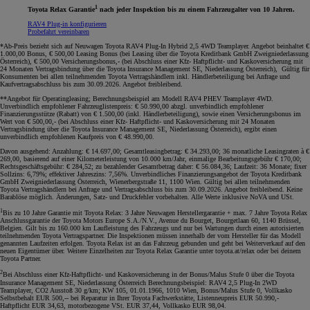
1
Toyota Relax Garantie
nach jeder Inspektion bis zu einem Fahrzeugalter von 10 Jahren.
RAV4 Plug-in konfigurieren
Probefahrt vereinbaren
*Ab-Preis bezieht sich auf Neuwagen Toyota RAV4 Plug-In Hybrid 2,5 4WD Teamplayer. Angebot beinhaltet €
1.000,00 Bonus, € 500,00 Leasing Bonus (bei Leasing über die Toyota Kreditbank GmbH Zweigniederlassung
Österreich), € 500,00 Versicherungsbonus,- (bei Abschluss einer Kfz- Haftpflicht- und Kaskoversicherung mit
24 Monaten Vertragsbindung über die Toyota Insurance Management SE, Niederlassung Österreich), Gültig für
Konsumenten bei allen teilnehmenden Toyota Vertragshändlern inkl. Händlerbeteiligung bei Anfrage und
Kaufvertragsabschluss bis zum 30.09.2026. Angebot freibleibend.
**Angebot für Operatingleasing; Berechnungsbeispiel am Modell RAV4 PHEV Teamplayer 4WD.
Unverbindlich empfohlener Fahrzeuglistenpreis: € 50.990,00 abzgl. unverbindlich empfohlener
Finanzierungsstütze (Rabatt) von € 1.500,00 (inkl. Händlerbeteiligung), sowie einen Versicherungsbonus im
Wert von € 500,00,- (bei Abschluss einer Kfz- Haftpflicht- und Kaskoversicherung mit 24 Monaten
Vertragsbindung über die Toyota Insurance Management SE, Niederlassung Österreich), ergibt einen
unverbindlich empfohlenen Kaufpreis von € 48.990,00.
Davon ausgehend: Anzahlung: € 14.697,00; Gesamtleasingbetrag: € 34.293,00; 36 monatliche Leasingraten à €
269,00, basierend auf einer Kilometerleistung von 10.000 km/Jahr, einmalige Bearbeitungsgebühr € 170,00;
Rechtsgeschäftsgebühr: € 284,52; zu bezahlender Gesamtbetrag daher: € 56.084,36; Laufzeit: 36 Monate; fixer
Sollzins: 6,79%; effektiver Jahreszins: 7,56%. Unverbindliches Finanzierungsangebot der Toyota Kreditbank
GmbH Zweigniederlassung Österreich, Wienerbergstraße 11, 1100 Wien. Gültig bei allen teilnehmenden
Toyota Vertragshändlern bei Anfrage und Vertragsabschluss bis zum 30.09.2026. Angebot freibleibend. Keine
Barablöse möglich. Änderungen, Satz- und Druckfehler vorbehalten. Alle Werte inklusive NoVA und USt.
1
Bis zu 10 Jahre Garantie mit Toyota Relax: 3 Jahre Neuwagen Herstellergarantie + max. 7 Jahre Toyota Relax
Anschlussgarantie der Toyota Motors Europe S.A./N.V., Avenue du Bourget, Bourgetlaan 60, 1140 Brüssel,
Belgien. Gilt bis zu 160.000 km Laufleistung des Fahrzeugs und nur bei Wartungen durch einen autorisierten
teilnehmenden Toyota Vertragspartner. Die Inspektionen müssen innerhalb der vom Hersteller für das Modell
genannten Laufzeiten erfolgen. Toyota Relax ist an das Fahrzeug gebunden und geht bei Weiterverkauf auf den
neuen Eigentümer über. Weitere Einzelheiten zur Toyota Relax Garantie unter toyota.at/relax oder bei deinem
Toyota Partner.
2
Bei Abschluss einer Kfz-Haftpflicht- und Kaskoversicherung in der Bonus/Malus Stufe 0 über die Toyota
Insurance Management SE, Niederlassung Österreich Berechnungsbeispiel: RAV4 2,5 Plug-In 2WD
Teamplayer, CO2 Ausstoß 30 g/km; KW 105, 01.01.1966, 1010 Wien, Bonus/Malus Stufe 0, Vollkasko
Selbstbehalt EUR 500,-- bei Reparatur in Ihrer Toyota Fachwerkstätte, Listenneupreis EUR 50.990,-
Haftpflicht EUR 34,63, motorbezogene VSt. EUR 37,44, Vollkasko EUR 98,04.