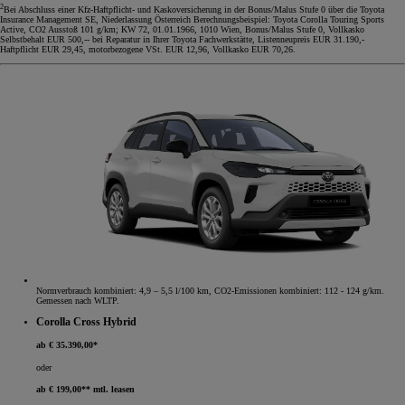
2
Bei Abschluss einer Kfz-Haftpflicht- und Kaskoversicherung in der Bonus/Malus Stufe 0 über die Toyota
Insurance Management SE, Niederlassung Österreich Berechnungsbeispiel: Toyota Corolla Touring Sports
Active, CO2 Ausstoß 101 g/km; KW 72, 01.01.1966, 1010 Wien, Bonus/Malus Stufe 0, Vollkasko
Selbstbehalt EUR 500,-- bei Reparatur in Ihrer Toyota Fachwerkstätte, Listenneupreis EUR 31.190,-
Haftpflicht EUR 29,45, motorbezogene VSt. EUR 12,96, Vollkasko EUR 70,26.
Normverbrauch kombiniert: 4,9 – 5,5 l/100 km, CO2-Emissionen kombiniert: 112 - 124 g/km.
Gemessen nach WLTP.
Corolla Cross Hybrid
ab € 35.390,00*
oder
ab € 199,00** mtl. leasen