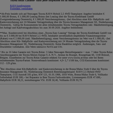
Toyota Relax Garantie
nach jeder Inspektion bis zu einem Fahrzeugalter von 10 Jahren.
RAV4 konfigurieren
Probefahrt vereinbaren
*Ab-Preis bezieht sich auf Neuwagen Toyota RAV4 Hybrid 2,5 4WD Teamplayer. Angebot beinhaltet €
1.000,00 Bonus, € 1.000,00 Leasing Bonus (bei Leasing über die Toyota Kreditbank GmbH
Zweigniederlassung Österreich), € 1.000,00 Versicherungsbonus,- (bei Abschluss einer Kfz- Haftpflicht- und
Kaskoversicherung mit 24 Monaten Vertragsbindung über die Toyota Insurance Management SE, Niederlassung
Österreich), Gültig für Konsumenten bei allen teilnehmenden Toyota Vertragshändlern inkl. Händlerbeteiligung
bei Anfrage und Kaufvertragsabschluss bis zum 30.09.2026. Angebot freibleibend.
**Max. Kundenvorteil bei Abschluss eines „Toyota Easy Leasing“ Vertrags der Toyota Kreditbank GmbH von
bis zu € 3.000,00 bei RAV4 Hybrid 2,5 4WD, beinhaltet unverbindlich empfohlene Finanzierungsstütze
(Rabatt) von € 2.000,00 (inkl. Händlerbeteiligung), einen Versicherungsbonus im Wert von € 1.000,00,- (bei
Abschluss einer Kfz- Haftpflicht- und Kaskoversicherung mit 24 Monate Vertragsbindung über die Toyota
Insurance Management SE, Niederlassung Österreich). Keine Barablöse möglich. Änderungen, Satz- und
Druckfehler vorbehalten. Alle Werte inklusive NoVA und USt.
¹ Bis zu 10 Jahre Garantie mit Toyota Relax: 3 Jahre Neuwagen Herstellergarantie + max. 7 Jahre Toyota Relax
Anschlussgarantie der Toyota Motors Europe S.A./N.V., Avenue du Bourget, Bourgetlaan 60, 1140 Brüssel,
Belgien. Einzelheiten zur Toyota Relax Garantie erfahren Sie unter www.toyota.at/relax oder bei Ihrem
teilnehmenden Toyota-Partner. Normverbrauch kombiniert: 4,9- 5,7 l/100 km, CO2-Emissionen kombiniert:
112 - 129 g/km.
2
Bei Abschluss einer Kfz-Haftpflicht- und Kaskoversicherung in der Bonus/Malus Stufe 0 über die Toyota
Insurance Management SE, Niederlassung Österreich Berechnungsbeispiel: RAV4 2,5 Hybrid 4WD
Teamplayer, CO2 Ausstoß 105 g/km; KW 121, 01.01.1966, 1010 Wien, Bonus/Malus Stufe 0, Vollkasko
Selbstbehalt EUR 500,-- bei Reparatur in Ihrer Toyota Fachwerkstätte, Listenneupreis EUR 47.690,-
Haftpflicht EUR 38,21, motorbezogene VSt. EUR 50,40, Vollkasko EUR 93,79.