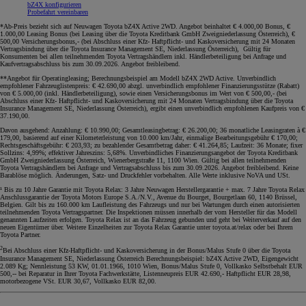
bZ4X konfigurieren
Probefahrt vereinbaren
*Ab-Preis bezieht sich auf Neuwagen Toyota bZ4X Active 2WD. Angebot beinhaltet € 4.000,00 Bonus, €
1.000,00 Leasing Bonus (bei Leasing über die Toyota Kreditbank GmbH Zweigniederlassung Österreich), €
500,00 Versicherungsbonus,- (bei Abschluss einer Kfz- Haftpflicht- und Kaskoversicherung mit 24 Monaten
Vertragsbindung über die Toyota Insurance Management SE, Niederlassung Österreich), Gültig für
Konsumenten bei allen teilnehmenden Toyota Vertragshändlern inkl. Händlerbeteiligung bei Anfrage und
Kaufvertragsabschluss bis zum 30.09.2026. Angebot freibleibend
.
**Angebot für Operatingleasing; Berechnungsbeispiel am Modell bZ4X 2WD Active. Unverbindlich
empfohlener Fahrzeuglistenpreis: € 42.690,00 abzgl. unverbindlich empfohlener Finanzierungsstütze (Rabatt)
von € 5.000,00 (inkl. Händlerbeteiligung), sowie einen Versicherungsbonus im Wert von € 500,00,- (bei
Abschluss einer Kfz- Haftpflicht- und Kaskoversicherung mit 24 Monaten Vertragsbindung über die Toyota
Insurance Management SE, Niederlassung Österreich), ergibt einen unverbindlich empfohlenen Kaufpreis von €
37.190,00.
Davon ausgehend: Anzahlung: € 10.990,00; Gesamtleasingbetrag: € 26.200,00; 36 monatliche Leasingraten à €
179,00, basierend auf einer Kilometerleistung von 10.000 km/Jahr, einmalige Bearbeitungsgebühr € 170,00;
Rechtsgeschäftsgebühr: € 203,93; zu bezahlender Gesamtbetrag daher: € 41.264,85; Laufzeit: 36 Monate; fixer
Sollzins: 4,99%; effektiver Jahreszins: 5,68%. Unverbindliches Finanzierungsangebot der Toyota Kreditbank
GmbH Zweigniederlassung Österreich, Wienerbergstraße 11, 1100 Wien. Gültig bei allen teilnehmenden
Toyota Vertragshändlern bei Anfrage und Vertragsabschluss bis zum 30.09.2026. Angebot freibleibend. Keine
Barablöse möglich. Änderungen, Satz- und Druckfehler vorbehalten. Alle Werte inklusive NoVA und USt
.
¹ Bis zu 10 Jahre Garantie mit Toyota Relax: 3 Jahre Neuwagen Herstellergarantie + max. 7 Jahre Toyota Relax
Anschlussgarantie der Toyota Motors Europe S.A./N.V., Avenue du Bourget, Bourgetlaan 60, 1140 Brüssel,
Belgien. Gilt bis zu 160.000 km Laufleistung des Fahrzeugs und nur bei Wartungen durch einen autorisierten
teilnehmenden Toyota Vertragspartner. Die Inspektionen müssen innerhalb der vom Hersteller für das Modell
genannten Laufzeiten erfolgen. Toyota Relax ist an das Fahrzeug gebunden und geht bei Weiterverkauf auf den
neuen Eigentümer über. Weitere Einzelheiten zur Toyota Relax Garantie unter toyota.at/relax oder bei Ihrem
Toyota Partner.
2
Bei Abschluss einer Kfz-Haftpflicht- und Kaskoversicherung in der Bonus/Malus Stufe 0 über die Toyota
Insurance Management SE, Niederlassung Österreich Berechnungsbeispiel: bZ4X Active 2WD, Eigengewicht
2.089 Kg; Nennleistung 53 KW, 01.01.1966, 1010 Wien, Bonus/Malus Stufe 0, Vollkasko Selbstbehalt EUR
500,-- bei Reparatur in Ihrer Toyota Fachwerkstätte, Listenneupreis EUR 42.690,- Haftpflicht EUR 28,98,
motorbezogene VSt. EUR 30,67, Vollkasko EUR 82,00.