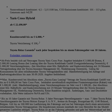
Normverbrauch kombiniert: 4,5 – 5,0 l/100 km, CO2-Emissionen kombiniert: 101 - 113 g/km.
Gemessen nach WLTP.
Yaris Cross Hybrid
ab € 22.490,00*
oder
Kundenvorteil bis zu € 6.000,-*
2
Toyota Versicherung: € 106,-
1
Toyota Relax Garantie
nach jeder Inspektion bis zu einem Fahrzeugalter von 10 Jahren.
Probefahrt vereinbaren
*Ab-Preis bezieht sich auf Neuwagen Toyota Yaris Cross Pure. Angebot beinhaltet € 3.000,00 Bonus, €
2.000,00 Leasing Bonus (bei Leasing über die Toyota Kreditbank GmbH Zweigniederlassung Österreich), €
1.000,00 Versicherungsbonus,- (bei Abschluss einer Kfz- Haftpflicht- und Kaskoversicherung mit 24 Monaten
Vertragsbindung über die Toyota Insurance Management SE, Niederlassung Österreich), Gültig für
Konsumenten bei allen teilnehmenden Toyota Vertragshändlern inkl. Händlerbeteiligung bei Anfrage und
Kaufvertragsabschluss bis zum 30.09.2026. Angebot freibleibend.
**Max. Kundenvorteil bei Abschluss eines „Toyota Easy Leasing“ Vertrags der Toyota Kreditbank GmbH von
bis zu € 6.000,00 bei Yaris Cross Pure, beinhaltet unverbindlich empfohlene Finanzierungsstütze (Rabatt) von
€ 5.000,00 (inkl. Händlerbeteiligung), einen Versicherungsbonus im Wert von € 1.000,00,- (bei Abschluss
einer Kfz- Haftpflicht- und Kaskoversicherung mit 24 Monate Vertragsbindung über die Toyota Insurance
Management SE, Niederlassung Österreich); Keine Barablöse möglich. Änderungen, Satz- und Druckfehler
vorbehalten. Alle Werte inklusive NoVA und USt
.
¹ Bis zu 10 Jahre Garantie mit Toyota Relax: 3 Jahre Neuwagen Herstellergarantie + max. 7 Jahre Toyota Relax
Anschlussgarantie der Toyota Motors Europe S.A./N.V., Avenue du Bourget, Bourgetlaan 60, 1140 Brüssel,
Belgien. Gilt bis zu 160.000 km Laufleistung des Fahrzeugs und nur bei Wartungen durch einen autorisierten
teilnehmenden Toyota Vertragspartner. Die Inspektionen müssen innerhalb der vom Hersteller für das Modell
genannten Laufzeiten erfolgen. Toyota Relax ist an das Fahrzeug gebunden und geht bei Weiterverkauf auf den