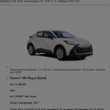
Haftpflicht EUR 29,45, motorbezogene VSt. EUR 15,12, Vollkasko EUR 76,93.
Normverbrauch kombiniert: 2,1 l/100 km, CO2-Emissionen kombiniert: 48-53 g/km. Gemessen
nach WLTP
Toyota C-HR Plug-in Hybrid
ab € 35.490,00*
oder
ab € 119,00** mtl. leasen
2
Toyota Versicherung: 178,-
1
Toyota Relax Garantie
nach jeder Inspektion bis zu einem Fahrzeugalter von 10 Jahren.