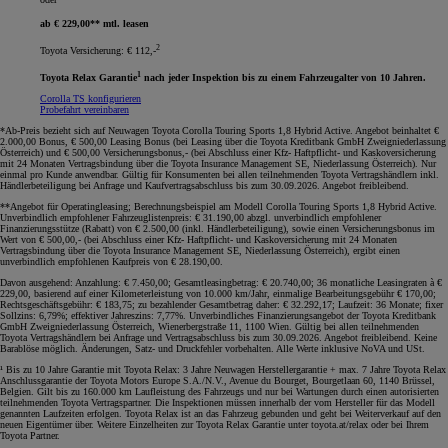
ab € 229,00** mtl. leasen
2
Toyota Versicherung: € 112,-
1
Toyota Relax Garantie
nach jeder Inspektion bis zu einem Fahrzeugalter von 10 Jahren.
Corolla TS konfigurieren
Probefahrt vereinbaren
*Ab-Preis bezieht sich auf Neuwagen Toyota Corolla Touring Sports 1,8 Hybrid Active. Angebot beinhaltet €
2.000,00 Bonus, € 500,00 Leasing Bonus (bei Leasing über die Toyota Kreditbank GmbH Zweigniederlassung
Österreich) und € 500,00 Versicherungsbonus,- (bei Abschluss einer Kfz- Haftpflicht- und Kaskoversicherung
mit 24 Monaten Vertragsbindung über die Toyota Insurance Management SE, Niederlassung Österreich). Nur
einmal pro Kunde anwendbar. Gültig für Konsumenten bei allen teilnehmenden Toyota Vertragshändlern inkl.
Händlerbeteiligung bei Anfrage und Kaufvertragsabschluss bis zum 30.09.2026. Angebot freibleibend
.
**Angebot für Operatingleasing; Berechnungsbeispiel am Modell Corolla Touring Sports 1,8 Hybrid Active.
Unverbindlich empfohlener Fahrzeuglistenpreis: € 31.190,00 abzgl. unverbindlich empfohlener
Finanzierungsstütze (Rabatt) von € 2.500,00 (inkl. Händlerbeteiligung), sowie einen Versicherungsbonus im
Wert von € 500,00,- (bei Abschluss einer Kfz- Haftpflicht- und Kaskoversicherung mit 24 Monaten
Vertragsbindung über die Toyota Insurance Management SE, Niederlassung Österreich), ergibt einen
unverbindlich empfohlenen Kaufpreis von € 28.190,00.
Davon ausgehend: Anzahlung: € 7.450,00; Gesamtleasingbetrag: € 20.740,00; 36 monatliche Leasingraten à €
229,00, basierend auf einer Kilometerleistung von 10.000 km/Jahr, einmalige Bearbeitungsgebühr € 170,00;
Rechtsgeschäftsgebühr: € 183,75; zu bezahlender Gesamtbetrag daher: € 32.292,17; Laufzeit: 36 Monate; fixer
Sollzins: 6,79%; effektiver Jahreszins: 7,77%. Unverbindliches Finanzierungsangebot der Toyota Kreditbank
GmbH Zweigniederlassung Österreich, Wienerbergstraße 11, 1100 Wien. Gültig bei allen teilnehmenden
Toyota Vertragshändlern bei Anfrage und Vertragsabschluss bis zum 30.09.2026. Angebot freibleibend. Keine
Barablöse möglich. Änderungen, Satz- und Druckfehler vorbehalten. Alle Werte inklusive NoVA und USt
.
¹ Bis zu 10 Jahre Garantie mit Toyota Relax: 3 Jahre Neuwagen Herstellergarantie + max. 7 Jahre Toyota Relax
Anschlussgarantie der Toyota Motors Europe S.A./N.V., Avenue du Bourget, Bourgetlaan 60, 1140 Brüssel,
Belgien. Gilt bis zu 160.000 km Laufleistung des Fahrzeugs und nur bei Wartungen durch einen autorisierten
teilnehmenden Toyota Vertragspartner. Die Inspektionen müssen innerhalb der vom Hersteller für das Modell
genannten Laufzeiten erfolgen. Toyota Relax ist an das Fahrzeug gebunden und geht bei Weiterverkauf auf den
neuen Eigentümer über. Weitere Einzelheiten zur Toyota Relax Garantie unter toyota.at/relax oder bei Ihrem
Toyota Partner.