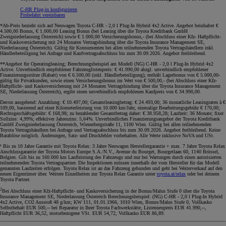
C-HR Plug-in konfigurieren
Probefahrt vereinbaren
*Ab-Preis bezieht sich auf Neuwagen Toyota C-HR - 2,0 l Plug-In Hybrid 4x2 Active. Angebot beinhaltet €
4.500,00 Bonus, € 1.000,00 Leasing Bonus (bei Leasing über die Toyota Kreditbank GmbH
Zweigniederlassung Österreich) sowie € 1.000,00 Versicherungsbonus,- (bei Abschluss einer Kfz- Haftpflicht-
und Kaskoversicherung mit 24 Monaten Vertragsbindung über die Toyota Insurance Management SE,
Niederlassung Österreich). Gültig für Konsumenten bei allen teilnehmenden Toyota Vertragshändlern inkl.
Händlerbeteiligung bei Anfrage und Kaufvertragsabschluss bis zum 30.09.2026. Angebot freibleibend
.
**Angebot für Operatingleasing; Berechnungsbeispiel am Modell (NG) C-HR - 2,0 l Plug-In Hybrid 4x2
Active. Unverbindlich empfohlener Fahrzeuglistenpreis: € 41.990,00 abzgl. unverbindlich empfohlener
Finanzierungsstütze (Rabatt) von € 6.500,00 (inkl. Händlerbeteiligung); enthält Lagerbonus von € 5.000,00-
gültig für Privatkunden, sowie einen Versicherungsbonus im Wert von € 500,00,- (bei Abschluss einer Kfz-
Haftpflicht- und Kaskoversicherung mit 24 Monaten Vertragsbindung über die Toyota Insurance Management
SE, Niederlassung Österreich), ergibt einen unverbindlich empfohlenen Kaufpreis von € 34.990,00.
Davon ausgehend: Anzahlung: € 10.497,00; Gesamtleasingbetrag: € 24.493,00; 36 monatliche Leasingraten à €
109,00, basierend auf einer Kilometerleistung von 10.000 km/Jahr, einmalige Bearbeitungsgebühr € 170,00;
Rechtsgeschäftsgebühr: € 168,98; zu bezahlender Gesamtbetrag daher: € 38.958,28; Laufzeit: 36 Monate; fixer
Sollzins: 4,99%; effektiver Jahreszins: 5,64%. Unverbindliches Finanzierungsangebot der Toyota Kreditbank
GmbH Zweigniederlassung Österreich, Wienerbergstraße 11, 1100 Wien. Gültig bei allen teilnehmenden
Toyota Vertragshändlern bei Anfrage und Vertragsabschluss bis zum 30.09.2026. Angebot freibleibend. Keine
Barablöse möglich. Änderungen, Satz- und Druckfehler vorbehalten. Alle Werte inklusive NoVA und USt
.
¹ Bis zu 10 Jahre Garantie mit Toyota Relax: 3 Jahre Neuwagen Herstellergarantie + max. 7 Jahre Toyota Relax
Anschlussgarantie der Toyota Motors Europe S.A./N.V., Avenue du Bourget, Bourgetlaan 60, 1140 Brüssel,
Belgien. Gilt bis zu 160.000 km Laufleistung des Fahrzeugs und nur bei Wartungen durch einen autorisierten
teilnehmenden Toyota Vertragspartner. Die Inspektionen müssen innerhalb der vom Hersteller für das Modell
genannten Laufzeiten erfolgen. Toyota Relax ist an das Fahrzeug gebunden und geht bei Weiterverkauf auf den
neuen Eigentümer über. Weitere Einzelheiten zur Toyota Relax Garantie unter
toyota.at/relax
oder bei deinem
Toyota Partner.
2
Bei Abschluss einer Kfz-Haftpflicht- und Kaskoversicherung in der Bonus/Malus Stufe 0 über die Toyota
Insurance Management SE, Niederlassung Österreich Berechnungsbeispiel: (NG) C-HR - 2,0 l Plug-In Hybrid
4x2 Active, CO2 Ausstoß 48 g/km; KW 111, 01.01.1966, 1010 Wien, Bonus/Malus Stufe 0, Vollkasko
Selbstbehalt EUR 500,-- bei Reparatur in Ihrer Toyota Fachwerkstätte, Listenneupreis EUR 41.990,--,
Haftpflicht EUR 36,52, motorbezogene VSt. EUR 54,72, Vollkasko EUR 86,89.