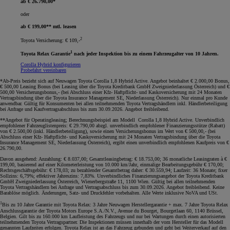
ab € 26.790,00*
oder
ab € 199,00** mtl. leasen
2
Toyota Versicherung: € 109,-
1
Toyota Relax Garantie
nach jeder Inspektion bis zu einem Fahrzeugalter von 10 Jahren.
Corolla Hybrid konfigurieren
Probefahrt vereinbaren
*Ab-Preis bezieht sich auf Neuwagen Toyota Corolla 1,8 Hybrid Active. Angebot beinhaltet € 2.000,00 Bonus,
€ 500,00 Leasing Bonus (bei Leasing über die Toyota Kreditbank GmbH Zweigniederlassung Österreich) und €
500,00 Versicherungsbonus,- (bei Abschluss einer Kfz- Haftpflicht- und Kaskoversicherung mit 24 Monaten
Vertragsbindung über die Toyota Insurance Management SE, Niederlassung Österreich). Nur einmal pro Kunde
anwendbar. Gültig für Konsumenten bei allen teilnehmenden Toyota Vertragshändlern inkl. Händlerbeteiligung
bei Anfrage und Kaufvertragsabschluss bis zum 30.09.2026. Angebot freibleibend
.
**Angebot für Operatingleasing; Berechnungsbeispiel am Modell Corolla 1,8 Hybrid Active. Unverbindlich
empfohlener Fahrzeuglistenpreis: € 29.790,00 abzgl. unverbindlich empfohlener Finanzierungsstütze (Rabatt)
von € 2.500,00 (inkl. Händlerbeteiligung), sowie einen Versicherungsbonus im Wert von € 500,00,- (bei
Abschluss einer Kfz- Haftpflicht- und Kaskoversicherung mit 24 Monaten Vertragsbindung über die Toyota
Insurance Management SE, Niederlassung Österreich), ergibt einen unverbindlich empfohlenen Kaufpreis von €
26.790,00.
Davon ausgehend: Anzahlung: € 8.037,00; Gesamtleasingbetrag: € 18.753,00; 36 monatliche Leasingraten à €
199,00, basierend auf einer Kilometerleistung von 10.000 km/Jahr, einmalige Bearbeitungsgebühr € 170,00;
Rechtsgeschäftsgebühr: € 178,03; zu bezahlender Gesamtbetrag daher: € 30.559,94; Laufzeit: 36 Monate; fixer
Sollzins: 6,79%; effektiver Jahreszins: 7,83%. Unverbindliches Finanzierungsangebot der Toyota Kreditbank
GmbH Zweigniederlassung Österreich, Wienerbergstraße 11, 1100 Wien. Gültig bei allen teilnehmenden
Toyota Vertragshändlern bei Anfrage und Vertragsabschluss bis zum 30.09.2026. Angebot freibleibend. Keine
Barablöse möglich. Änderungen, Satz- und Druckfehler vorbehalten. Alle Werte inklusive NoVA und USt
.
1
Bis zu 10 Jahre Garantie mit Toyota Relax: 3 Jahre Neuwagen Herstellergarantie + max. 7 Jahre Toyota Relax
Anschlussgarantie der Toyota Motors Europe S.A./N.V., Avenue du Bourget, Bourgetlaan 60, 1140 Brüssel,
Belgien. Gilt bis zu 160.000 km Laufleistung des Fahrzeugs und nur bei Wartungen durch einen autorisierten
teilnehmenden Toyota Vertragspartner. Die Inspektionen müssen innerhalb der vom Hersteller für das Modell
genannten Laufzeiten erfolgen. Toyota Relax ist an das Fahrzeug gebunden und geht bei Weiterverkauf auf den