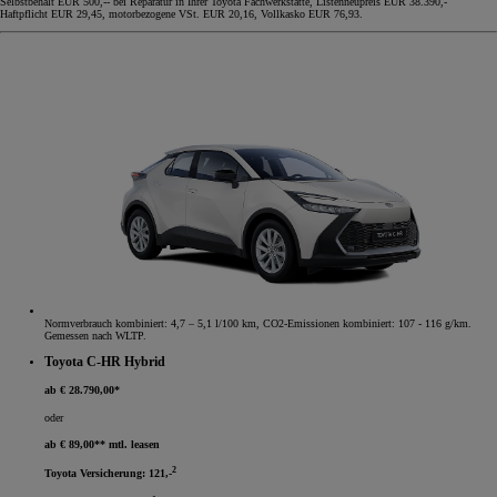
Selbstbehalt EUR 500,-- bei Reparatur in Ihrer Toyota Fachwerkstätte, Listenneupreis EUR 38.390,-
Haftpflicht EUR 29,45, motorbezogene VSt. EUR 20,16, Vollkasko EUR 76,93.
Normverbrauch kombiniert: 4,7 – 5,1 l/100 km, CO2-Emissionen kombiniert: 107 - 116 g/km.
Gemessen nach WLTP.
Toyota C-HR Hybrid
ab € 28.790,00*
oder
ab € 89,00** mtl. leasen
2
Toyota Versicherung: 121,-