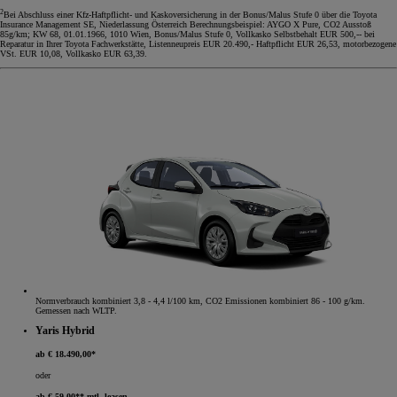
2
Bei Abschluss einer Kfz-Haftpflicht- und Kaskoversicherung in der Bonus/Malus Stufe 0 über die Toyota
Insurance Management SE, Niederlassung Österreich Berechnungsbeispiel: AYGO X Pure, CO2 Ausstoß
85g/km; KW 68, 01.01.1966, 1010 Wien, Bonus/Malus Stufe 0, Vollkasko Selbstbehalt EUR 500,-- bei
Reparatur in Ihrer Toyota Fachwerkstätte, Listenneupreis EUR 20.490,- Haftpflicht EUR 26,53, motorbezogene
VSt. EUR 10,08, Vollkasko EUR 63,39.
Normverbrauch kombiniert 3,8 - 4,4 l/100 km, CO2 Emissionen kombiniert 86 - 100 g/km.
Gemessen nach WLTP.
Yaris Hybrid
ab € 18.490,00*
oder
ab € 59,00** mtl. leasen