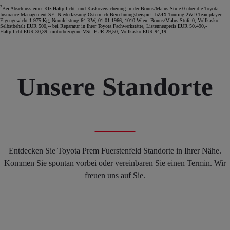
2
Bei Abschluss einer Kfz-Haftpflicht- und Kaskoversicherung in der Bonus/Malus Stufe 0 über die Toyota
Insurance Management SE, Niederlassung Österreich Berechnungsbeispiel: bZ4X Touring 2WD Teamplayer,
Eigengewicht 1.975 Kg; Nennleistung 64 KW, 01.01.1966, 1010 Wien, Bonus/Malus Stufe 0, Vollkasko
Selbstbehalt EUR 500,-- bei Reparatur in Ihrer Toyota Fachwerkstätte, Listenneupreis EUR 50.490,-
Haftpflicht EUR 30,39, motorbezogene VSt. EUR 29,50, Vollkasko EUR 94,19.
Unsere Standorte
Entdecken Sie Toyota Prem Fuerstenfeld Standorte in Ihrer Nähe.
Kommen Sie spontan vorbei oder vereinbaren Sie einen Termin. Wir
freuen uns auf Sie.