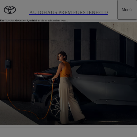
Zum Hauptinhalt wechseln
(Eingabetaste drücken)
Menü
:
Angebote für Privatkunden
AUTOHAUS PREM FÜRSTENFELD
Die Toyota Modelle - Qualität in ihrer schönsten Form.