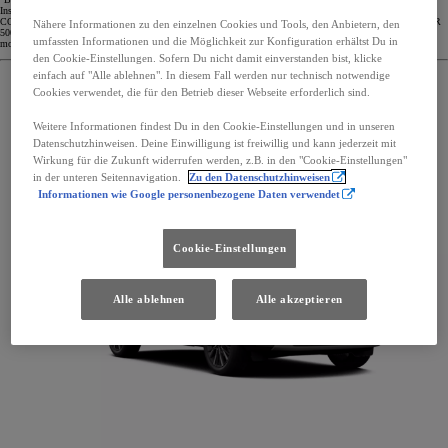
Insurance Management SE, Niederlassung Österreich Berechnungsbeispiel: Toyota Yaris Hybrid 116 Active,
CO2 Ausstoß 87 g/km; KW 68, 01.01.1966, 1010 Wien, Bonus/Malus Stufe 0, Vollkasko Selbstbehalt EUR
Nähere Informationen zu den einzelnen Cookies und Tools, den Anbietern, den
500,-- bei Reparatur in Ihrer Toyota Fachwerkstätte, Listenneupreis EUR 23.490,- Haftpflicht EUR 24,96,
umfassten Informationen und die Möglichkeit zur Konfiguration erhältst Du in
motorbezogene VSt. EUR 10,08, Vollkasko EUR 68,76.
den Cookie-Einstellungen. Sofern Du nicht damit einverstanden bist, klicke
einfach auf "Alle ablehnen". In diesem Fall werden nur technisch notwendige
Cookies verwendet, die für den Betrieb dieser Webseite erforderlich sind.
Weitere Informationen findest Du in den Cookie-Einstellungen und in unseren
Datenschutzhinweisen. Deine Einwilligung ist freiwillig und kann jederzeit mit
Wirkung für die Zukunft widerrufen werden, z.B. in den "Cookie-Einstellungen"
in der unteren Seitennavigation.
Zu den Datenschutzhinweisen
Informationen wie Google personenbezogene Daten verwendet
Cookie-Einstellungen
Alle ablehnen
Alle akzeptieren