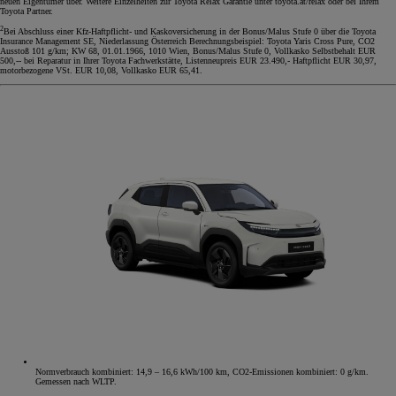
neuen Eigentümer über. Weitere Einzelheiten zur Toyota Relax Garantie unter toyota.at/relax oder bei Ihrem
Toyota Partner.
2
Bei Abschluss einer Kfz-Haftpflicht- und Kaskoversicherung in der Bonus/Malus Stufe 0 über die Toyota
Insurance Management SE, Niederlassung Österreich Berechnungsbeispiel: Toyota Yaris Cross Pure, CO2
Ausstoß 101 g/km; KW 68, 01.01.1966, 1010 Wien, Bonus/Malus Stufe 0, Vollkasko Selbstbehalt EUR
500,-- bei Reparatur in Ihrer Toyota Fachwerkstätte, Listenneupreis EUR 23.490,- Haftpflicht EUR 30,97,
motorbezogene VSt. EUR 10,08, Vollkasko EUR 65,41.
Normverbrauch kombiniert: 14,9 – 16,6 kWh/100 km, CO2-Emissionen kombiniert: 0 g/km.
Gemessen nach WLTP.