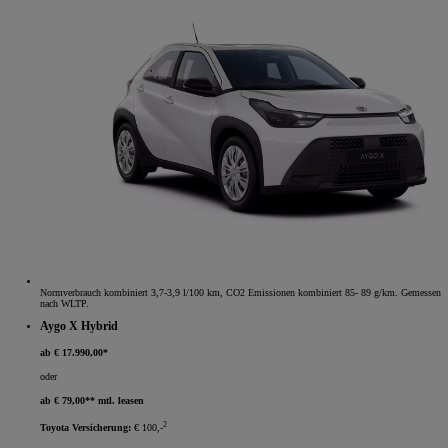
Normverbrauch kombiniert 3,7-3,9 l/100 km, CO2 Emissionen kombiniert 85- 89 g/km. Gemessen
nach WLTP.
Aygo X Hybrid
ab € 17.990,00*
oder
ab € 79,00** mtl. leasen
2
Toyota Versicherung:
€ 100,-