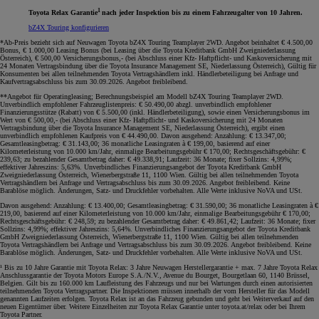
1
Toyota Relax Garantie
nach jeder Inspektion bis zu einem Fahrzeugalter von 10 Jahren.
bZ4X Touring konfigurieren
*Ab-Preis bezieht sich auf Neuwagen Toyota bZ4X Touring Teamplayer 2WD. Angebot beinhaltet € 4.500,00
Bonus, € 1.000,00 Leasing Bonus (bei Leasing über die Toyota Kreditbank GmbH Zweigniederlassung
Österreich), € 500,00 Versicherungsbonus,- (bei Abschluss einer Kfz- Haftpflicht- und Kaskoversicherung mit
24 Monaten Vertragsbindung über die Toyota Insurance Management SE, Niederlassung Österreich), Gültig für
Konsumenten bei allen teilnehmenden Toyota Vertragshändlern inkl. Händlerbeteiligung bei Anfrage und
Kaufvertragsabschluss bis zum 30.09.2026. Angebot freibleibend.
**Angebot für Operatingleasing; Berechnungsbeispiel am Modell bZ4X Touring Teamplayer 2WD.
Unverbindlich empfohlener Fahrzeuglistenpreis: € 50.490,00 abzgl. unverbindlich empfohlener
Finanzierungsstütze (Rabatt) von € 5.500,00 (inkl. Händlerbeteiligung), sowie einen Versicherungsbonus im
Wert von € 500,00,- (bei Abschluss einer Kfz- Haftpflicht- und Kaskoversicherung mit 24 Monaten
Vertragsbindung über die Toyota Insurance Management SE, Niederlassung Österreich), ergibt einen
unverbindlich empfohlenen Kaufpreis von € 44.490,00. Davon ausgehend: Anzahlung: € 13.347,00;
Gesamtleasingbetrag: € 31.143,00; 36 monatliche Leasingraten à € 199,00, basierend auf einer
Kilometerleistung von 10.000 km/Jahr, einmalige Bearbeitungsgebühr € 170,00; Rechtsgeschäftsgebühr: €
239,63; zu bezahlender Gesamtbetrag daher: € 49.338,91; Laufzeit: 36 Monate; fixer Sollzins: 4,99%;
effektiver Jahreszins: 5,63%. Unverbindliches Finanzierungsangebot der Toyota Kreditbank GmbH
Zweigniederlassung Österreich, Wienerbergstraße 11, 1100 Wien. Gültig bei allen teilnehmenden Toyota
Vertragshändlern bei Anfrage und Vertragsabschluss bis zum 30.09.2026. Angebot freibleibend. Keine
Barablöse möglich. Änderungen, Satz- und Druckfehler vorbehalten. Alle Werte inklusive NoVA und USt.
Davon ausgehend: Anzahlung: € 13.400,00; Gesamtleasingbetrag: € 31.590,00; 36 monatliche Leasingraten à €
219,00, basierend auf einer Kilometerleistung von 10.000 km/Jahr, einmalige Bearbeitungsgebühr € 170,00;
Rechtsgeschäftsgebühr: € 248,59; zu bezahlender Gesamtbetrag daher: € 49.861,42; Laufzeit: 36 Monate; fixer
Sollzins: 4,99%; effektiver Jahreszins: 5,64%. Unverbindliches Finanzierungsangebot der Toyota Kreditbank
GmbH Zweigniederlassung Österreich, Wienerbergstraße 11, 1100 Wien. Gültig bei allen teilnehmenden
Toyota Vertragshändlern bei Anfrage und Vertragsabschluss bis zum 30.09.2026. Angebot freibleibend. Keine
Barablöse möglich. Änderungen, Satz- und Druckfehler vorbehalten. Alle Werte inklusive NoVA und USt.
¹ Bis zu 10 Jahre Garantie mit Toyota Relax: 3 Jahre Neuwagen Herstellergarantie + max. 7 Jahre Toyota Relax
Anschlussgarantie der Toyota Motors Europe S.A./N.V., Avenue du Bourget, Bourgetlaan 60, 1140 Brüssel,
Belgien. Gilt bis zu 160.000 km Laufleistung des Fahrzeugs und nur bei Wartungen durch einen autorisierten
teilnehmenden Toyota Vertragspartner. Die Inspektionen müssen innerhalb der vom Hersteller für das Modell
genannten Laufzeiten erfolgen. Toyota Relax ist an das Fahrzeug gebunden und geht bei Weiterverkauf auf den
neuen Eigentümer über. Weitere Einzelheiten zur Toyota Relax Garantie unter toyota.at/relax oder bei Ihrem
Toyota Partner.