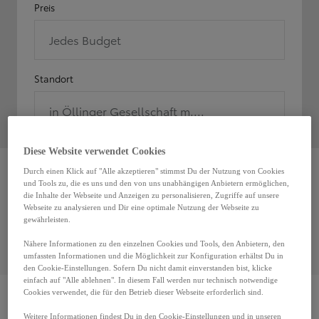
Preis
Jedes Budget
Standort
in Öllinger Gesellschaft m....
Diese Website verwendet Cookies
Durch einen Klick auf "Alle akzeptieren" stimmst Du der Nutzung von Cookies
und Tools zu, die es uns und den von uns unabhängigen Anbietern ermöglichen,
Ups, kein Ergebnis
die Inhalte der Webseite und Anzeigen zu personalisieren, Zugriffe auf unsere
Versuche, einige der Filter zu entfernen
Webseite zu analysieren und Dir eine optimale Nutzung der Webseite zu
gewährleisten.
Alle Filter entfernen
Nähere Informationen zu den einzelnen Cookies und Tools, den Anbietern, den
umfassten Informationen und die Möglichkeit zur Konfiguration erhältst Du in
den Cookie-Einstellungen. Sofern Du nicht damit einverstanden bist, klicke
einfach auf "Alle ablehnen". In diesem Fall werden nur technisch notwendige
Cookies verwendet, die für den Betrieb dieser Webseite erforderlich sind.
DISCLAIMER
Weitere Informationen findest Du in den Cookie-Einstellungen und in unseren