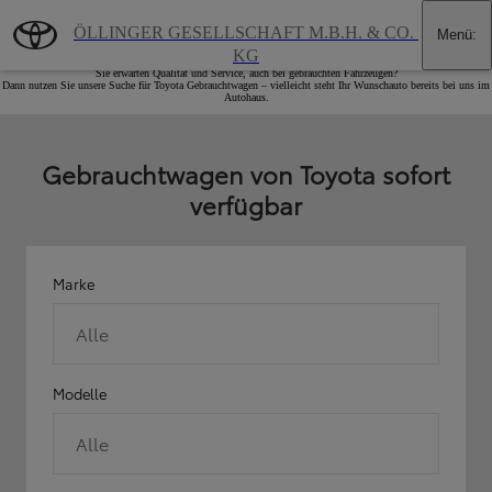
Zum Hauptinhalt wechseln
(Eingabetaste drücken)
ÖLLINGER GESELLSCHAFT M.B.H. & CO. 
Menü
:
Toyota - Geprüfte Gebrauchtwagen
KG
Sie erwarten Qualität und Service, auch bei gebrauchten Fahrzeugen?
Dann nutzen Sie unsere Suche für Toyota Gebrauchtwagen – vielleicht steht Ihr Wunschauto bereits bei uns im
Autohaus.
Gebrauchtwagen von Toyota sofort
verfügbar
Marke
Alle
Modelle
Alle