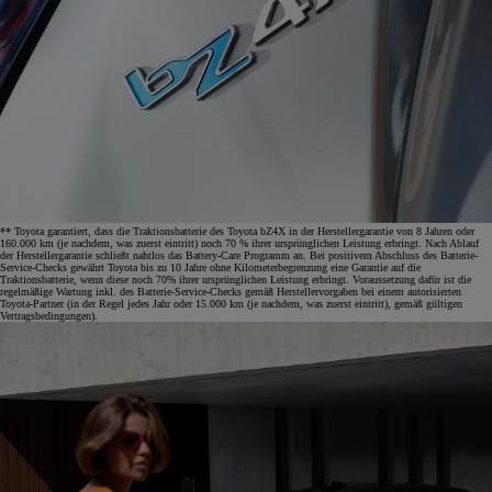
** Toyota garantiert, dass die Traktionsbatterie des Toyota bZ4X in der Herstellergarantie von 8 Jahren oder
160.000 km (je nachdem, was zuerst eintritt) noch 70 % ihrer ursprünglichen Leistung erbringt. Nach Ablauf
der Herstellergarantie schließt nahtlos das Battery-Care Programm an. Bei positivem Abschluss des Batterie-
Service-Checks gewährt Toyota bis zu 10 Jahre ohne Kilometerbegrenzung eine Garantie auf die
Traktionsbatterie, wenn diese noch 70% ihrer ursprünglichen Leistung erbringt. Voraussetzung dafür ist die
regelmäßige Wartung inkl. des Batterie-Service-Checks gemäß Herstellervorgaben bei einem autorisierten
Toyota-Partner (in der Regel jedes Jahr oder 15.000 km (je nachdem, was zuerst eintritt), gemäß gültigen
Vertragsbedingungen).