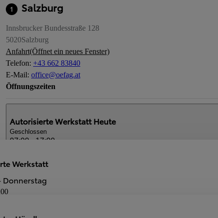
Salzburg
1
Innsbrucker Bundesstraße 128
5020
Salzburg
Anfahrt
(Öffnet ein neues Fenster)
Telefon
:
+43 662 83840
E-Mail
:
office@oefag.at
Öffnungszeiten
Autorisierte Werkstatt
Heute
Geschlossen
07:00 - 17:00
rte Werkstatt
Autorisierter Händler
Heute
- Donnerstag
Geschlossen
:00
08:00 - 18:00
Dienstleistungen