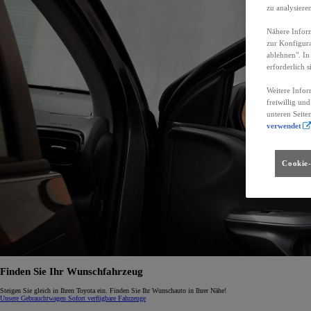
zu analysiere
Nähere Inform
zur Konfigura
ablehnen". In
erforderlich s
Weitere Infor
freiwillig un
unteren Seite
verwendet
Cookie-
Finden Sie Ihr Wunschfahrzeug
Steigen Sie gleich in Ihren Toyota ein. Finden Sie Ihr Wunschauto in Ihrer Nähe!
Unsere Gebrauchtwagen
Sofort verfügbare Fahrzeuge