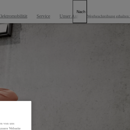
rkstatt
Nach rechts scrollen
lektromobilität
Service
Unser Autohaus
Wegbeschreibung erhalten
:
den von uns
unsere Webseite