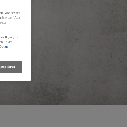
die Möglichkeit
infach auf "Alle
seite
nwilligung ist
en" in der
 Daten
kzeptieren