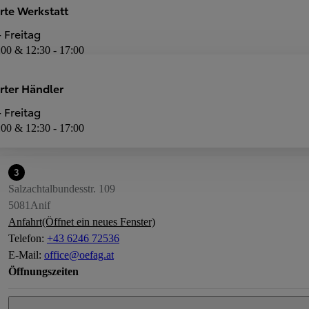
rte Werkstatt
Autorisierter Händler
Heute
 Freitag
Geschlossen
:00 & 12:30 - 17:00
08:00 - 12:00 & 12:30 - 17:00
Dienstleistungen
erter Händler
Neuwagen-Verkauf
Autorisierte Werkstatt
 Freitag
:00 & 12:30 - 17:00
3
Salzachtalbundesstr. 109
5081
Anif
Anfahrt
(Öffnet ein neues Fenster)
Telefon
:
+43 6246 72536
E-Mail
:
office@oefag.at
Öffnungszeiten