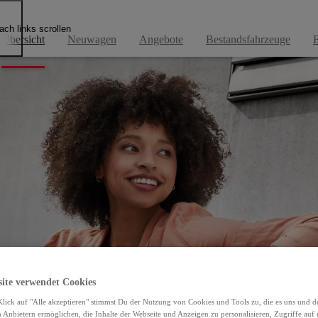
 ÖFAG in Salzburg und St. Johann: Neuwagen & We
ach links scrollen
Übersicht
Neuwagen
Angebote
Bestandsfahrzeuge
E
site verwendet Cookies
lick auf "Alle akzeptieren" stimmst Du der Nutzung von Cookies und Tools zu, die es uns und 
Anbietern ermöglichen, die Inhalte der Webseite und Anzeigen zu personalisieren, Zugriffe auf 