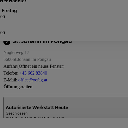
erter Händler
:45
Neuwagen-Verkauf
Autorisierte Werkstatt
 Freitag
:00
:00
St. Johann im Pongau
2
Naglerweg 17
5600
St.Johann im Pongau
Anfahrt
(Öffnet ein neues Fenster)
Telefon
:
+43 662 83840
E-Mail
:
office@oefag.at
Öffnungszeiten
Autorisierte Werkstatt
Heute
Geschlossen
08:00 - 12:00 & 12:30 - 17:00