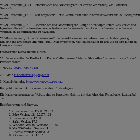
WCAG-Kriterium „1.3.1 – Informationen und Beziehungen“: Fehlerhafte Verwendung von Landmark-
Semantik.
WCAG-Kriterium „1.4.4 – Text vergrößern“: Texte können nicht ohne Informationsverlust auf 200 % vergrößert
werden.
WCAG-Kriterium „2.4.6 – Überschriften und Beschriftungen“: Einige Seiten folgen keiner konsistenten und
logischen Überschriftenhierarchie, was es Nutzern von Screenreadern erschwert, die Struktur einer Seite zu
verstehen, zu überblicken und zu navigieren.
WCAG-Kriterium „3.3.3 – Fehlerhinweise“: Fehlermeldungen in Formularen bieten nicht durchgängig
konkrete und umsetzbare Hinweise, damit Nutzer verstehen, was schiefgelaufen ist und wie sie ihre Eingaben
korrigieren können.
Feedback und Kontaktinformationen
Wir freuen uns über Ihr Feedback zur Barrierefreiheit unserer Website. Bitte teilen Sie uns mit, wenn Sie auf
Barrieren stoßen:
1. Telefon:
0043 1 313 89 101
2. E-Mail:
kundenbetreuung@toyota.at
3. Kontaktformular:
https://www.toyota.at/contact
Kompatibilität mit Browsern und assistiven Technologien
Die Hauptkomponenten der Website sind so konzipiert, dass sie mit den folgenden Technologien kompatibel
sind:
Betriebssysteme und Browser:
Chrome-Version: 122.0.6261.70
Edge-Version: 121.0.2277.128
Firefox-Version: 123.0
Safari-Version: 17.3
Windows-Version: Windows 11 Pro
MacOS-Version: Sanoma 14.1.1
Android-Version: Android 13
iOS-Version: iOS 17.3.1