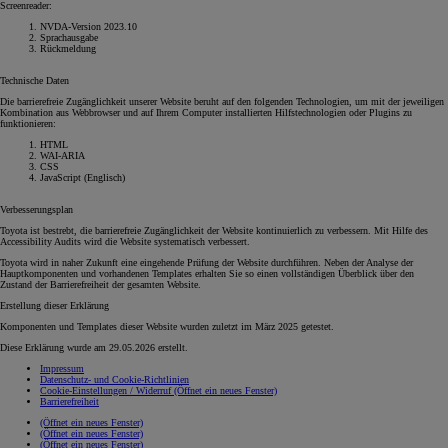
Screenreader:
NVDA-Version 2023.10
Sprachausgabe
Rückmeldung
Technische Daten
Die barrierefreie Zugänglichkeit unserer Website beruht auf den folgenden Technologien, um mit der jeweiligen
Kombination aus Webbrowser und auf Ihrem Computer installierten Hilfstechnologien oder Plugins zu
funktionieren:
HTML
WAI-ARIA
CSS
JavaScript (Englisch)
Verbesserungsplan
Toyota ist bestrebt, die barrierefreie Zugänglichkeit der Website kontinuierlich zu verbessern. Mit Hilfe des
Accessibility Audits wird die Website systematisch verbessert.
Toyota wird in naher Zukunft eine eingehende Prüfung der Website durchführen. Neben der Analyse der
Hauptkomponenten und vorhandenen Templates erhalten Sie so einen vollständigen Überblick über den
Zustand der Barrierefreiheit der gesamten Website.
Erstellung dieser Erklärung
Komponenten und Templates dieser Website wurden zuletzt im März 2025 getestet.
Diese Erklärung wurde am 29.05.2026 erstellt.
Impressum
Datenschutz- und Cookie-Richtlinien
Cookie-Einstellungen / Widerruf
(Öffnet ein neues Fenster)
Barrierefreiheit
(Öffnet ein neues Fenster)
(Öffnet ein neues Fenster)
(Öffnet ein neues Fenster)