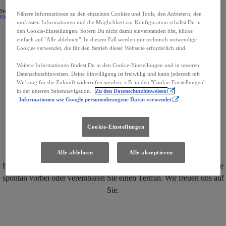
Steigen Sie gleich in Ihren Toyota ein. Finden Sie Ihr Wunschauto in Ihrer Nähe!
Nähere Informationen zu den einzelnen Cookies und Tools, den Anbietern, den
Unsere Gebrauchtwagen
Sofort verfügbare Fahrzeuge
umfassten Informationen und die Möglichkeit zur Konfiguration erhältst Du in
den Cookie-Einstellungen. Sofern Du nicht damit einverstanden bist, klicke
einfach auf "Alle ablehnen". In diesem Fall werden nur technisch notwendige
Cookies verwendet, die für den Betrieb dieser Webseite erforderlich sind.
Weitere Informationen findest Du in den Cookie-Einstellungen und in unseren
Datenschutzhinweisen. Deine Einwilligung ist freiwillig und kann jederzeit mit
Wirkung für die Zukunft widerrufen werden, z.B. in den "Cookie-Einstellungen"
in der unteren Seitennavigation.
Zu den Datenschutzhinweisen
Unsere Standorte
Informationen wie Google personenbezogene Daten verwendet
Cookie-Einstellungen
Alle ablehnen
Alle akzeptieren
Entdecken Sie Toyota Lackner Standorte in Ihrer Nähe. Kommen Sie
spontan vorbei oder vereinbaren Sie einen Termin. Wir freuen uns auf
Sie.