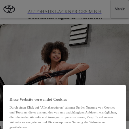
Zum Hauptinhalt wechseln
(Eingabetaste drücken)
Menü
:
Toyota Lackner in Nußdorf-Debant: Neuwagen,
AUTOHAUS LACKNER GES.M.B.H
Gebrauchtwagen & Werkstatt
Diese Website verwendet Cookies
Durch einen Klick auf "Alle akzeptieren" stimmst Du der Nutzung von Cookies
und Tools zu, die es uns und den von uns unabhängigen Anbietern ermöglichen,
die Inhalte der Webseite und Anzeigen zu personalisieren, Zugriffe auf unsere
Webseite zu analysieren und Dir eine optimale Nutzung der Webseite zu
Finden Sie Ihr Wunschfahrzeug
gewährleisten.