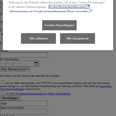
Wirkung für die Zukunft widerrufen werden, z.B. in den "Cookie-Einstellungen"
in der unteren Seitennavigation.
Zu den Datenschutzhinweisen
Informationen wie Google personenbezogene Daten verwendet
Vorname
Nachname
Cookie-Einstellungen
Contact me by
Phone
Alle ablehnen
Alle akzeptieren
Email
E-mail Adresse
Telefon
Ihr Wunschtermin
Das Datum oder die Uhrzeit liegt außerhalb des Zeitplans
Ich bin damit einverstanden, dass TOYOTA meine persönlichen Angaben auch nach der Abwicklung
meiner Anfrage u.a. zur individuellen Kundenberatung und Werbung verarbeitet. Dem Inhalt der
kompletten
Einwilligungserklärung
stimme ich zu.
Ich habe die
Datenschutzbestimmungen gelesen und akzeptiert
Bestätigen
Target email (extraInfo)
Send To mail