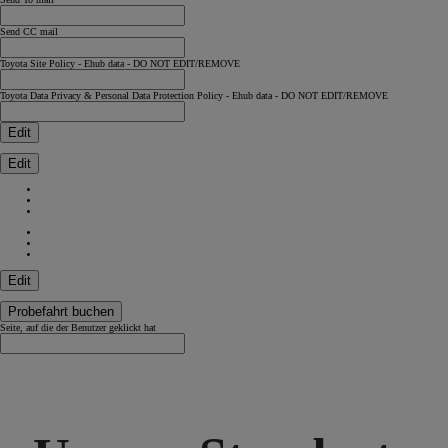
Send CC mail
Toyota Site Policy - Ehub data - DO NOT EDIT/REMOVE
Toyota Data Privacy & Personal Data Protection Policy - Ehub data - DO NOT EDIT/REMOVE
Edit
Edit
Edit
Probefahrt buchen
Seite, auf die der Benutzer geklickt hat