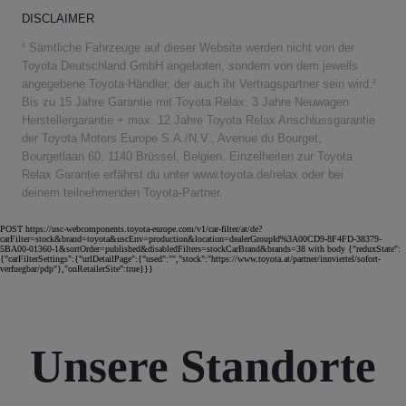
DISCLAIMER
¹ Sämtliche Fahrzeuge auf dieser Website werden nicht von der
Toyota Deutschland GmbH angeboten, sondern von dem jeweils
angegebene Toyota-Händler, der auch ihr Vertragspartner sein wird.²
Bis zu 15 Jahre Garantie mit Toyota Relax: 3 Jahre Neuwagen
Herstellergarantie + max. 12 Jahre Toyota Relax Anschlussgarantie
der Toyota Motors Europe S.A./N.V., Avenue du Bourget,
Bourgetlaan 60, 1140 Brüssel, Belgien. Einzelheiten zur Toyota
Relax Garantie erfährst du unter www.toyota.de/relax oder bei
deinem teilnehmenden Toyota-Partner.
POST https://usc-webcomponents.toyota-europe.com/v1/car-filter/at/de?
carFilter=stock&brand=toyota&uscEnv=production&location=dealerGroupId%3A00CD9-8F4FD-38379-
5BA00-01360-1&sortOrder=published&disabledFilters=stockCarBrand&brands=38 with body {"reduxState":
{"carFilterSettings":{"urlDetailPage":{"used":"","stock":"https://www.toyota.at/partner/innviertel/sofort-
verfuegbar/pdp"},"onRetailerSite":true}}}
Unsere Standorte