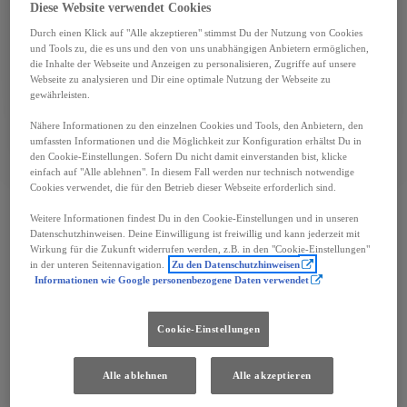
Diese Website verwendet Cookies
Mehr anzeigen
Durch einen Klick auf "Alle akzeptieren" stimmst Du der Nutzung von Cookies
€ 28.861
und Tools zu, die es uns und den von uns unabhängigen Anbietern ermöglichen,
die Inhalte der Webseite und Anzeigen zu personalisieren, Zugriffe auf unsere
Webseite zu analysieren und Dir eine optimale Nutzung der Webseite zu
Fahrzeug wählen
Händler kontaktieren
gewährleisten.
Nähere Informationen zu den einzelnen Cookies und Tools, den Anbietern, den
Speichern
umfassten Informationen und die Möglichkeit zur Konfiguration erhältst Du in
den Cookie-Einstellungen. Sofern Du nicht damit einverstanden bist, klicke
einfach auf "Alle ablehnen". In diesem Fall werden nur technisch notwendige
Cookies verwendet, die für den Betrieb dieser Webseite erforderlich sind.
Weitere Informationen findest Du in den Cookie-Einstellungen und in unseren
Das sind deine
Datenschutzhinweisen. Deine Einwilligung ist freiwillig und kann jederzeit mit
Wirkung für die Zukunft widerrufen werden, z.B. in den "Cookie-Einstellungen"
Vorteile
in der unteren Seitennavigation.
Zu den Datenschutzhinweisen
Informationen wie Google personenbezogene Daten verwendet
Cookie-Einstellungen
Bis zu 10 Jahre Garantie
Bis zu 3 Jahre Mobilitätsgarantie
Alle ablehnen
Alle akzeptieren