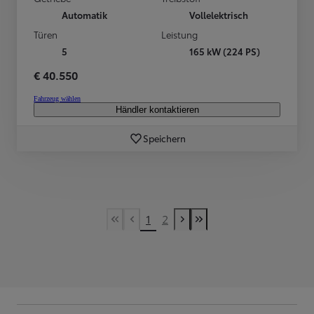
Automatik
Vollelektrisch
Türen
Leistung
5
165 kW (224 PS)
€ 40.550
Fahrzeug wählen
Händler kontaktieren
Speichern
1
2
First Page
Vorherige Seite
Nächste Seite
Last Page