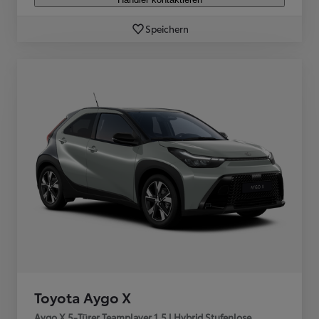
Speichern
Toyota Aygo X
Aygo X 5-Türer Teamplayer 1,5 l Hybrid Stufenlose