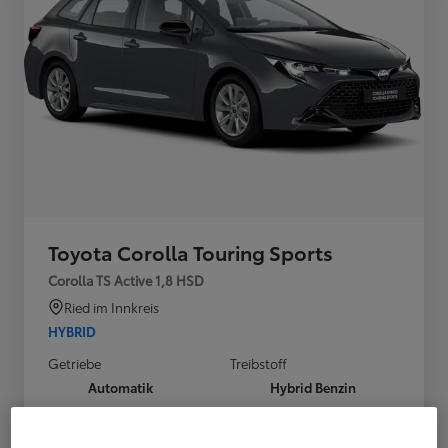
Toyota Corolla Touring Sports
Corolla TS Active 1,8 HSD
Ried im Innkreis
HYBRID
Getriebe
Treibstoff
Automatik
Hybrid Benzin
Türen
Leistung
5
103 kW (140 PS)