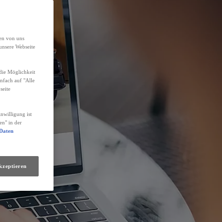
den von uns
unsere Webseite
die Möglichkeit
infach auf "Alle
seite
nwilligung ist
en" in der
 Daten
kzeptieren