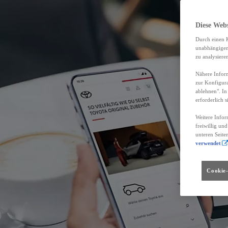
Diese Web
Durch einen K
unabhängigen 
zu analysiere
Nähere Inform
zur Konfigura
ablehnen". In
erforderlich s
Weitere Infor
freiwillig un
unteren Seite
verwendet
Cookie-