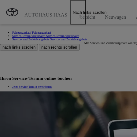
Zum Hauptinhalt wechseln
(Eingabetaste drücken)
Nach links scrollen
AUTOHAUS HAAS
Übersicht
Neuwagen
Fahrzeugankauf
Fahrzeugankauf
Service-Termin vereinbaren
Service-Termin vereinbaren
Service- und Zubehörangebote
Service- und Zubehörangebote
Alle Service- und Zubehörangebote von Toyo
nach links scrollen
nach rechts scrollen
Ihren Service-Termin online buchen
Jetzt Service-Termin vereinbaren