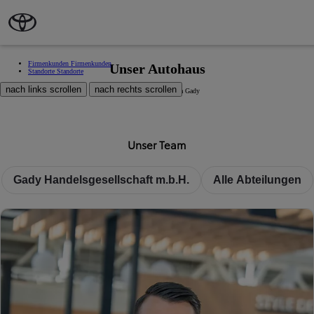
Zum Hauptinhalt wechseln
(Eingabetaste drücken)
Firmenkunden
Firmenkunden
Unser Autohaus
Standorte
Standorte
nach links scrollen
nach rechts scrollen
Willkommen bei Toyota Gady
Unser Team
Gady Handelsgesellschaft m.b.H.
Alle Abteilungen