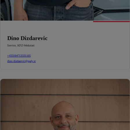
Dino Dizdarevic
Service
,
KFZ-Werkstatt
+433164713331105
dino.dizdarevic@gady.st