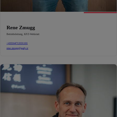
Rene Zmugg
Betriebsleitung
,
KFZ-Werkstatt
+433164713331101
rene.zmugg@gady.st